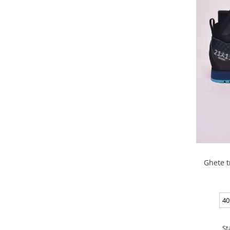
Ghete t
40
St