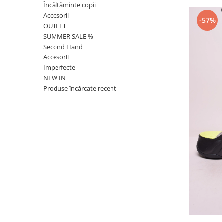
Încălțăminte copii
Accesorii
-57%
OUTLET
SUMMER SALE %
Second Hand
Accesorii
Imperfecte
NEW IN
Produse încărcate recent