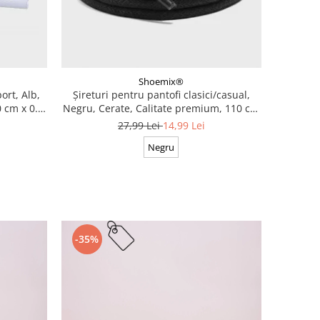
Shoemix®
ort, Alb,
Șireturi pentru pantofi clasici/casual,
 cm x 0.8
Negru, Cerate, Calitate premium, 110 cm
x 0.3 cm
27,99 Lei
14,99 Lei
Negru
-35%