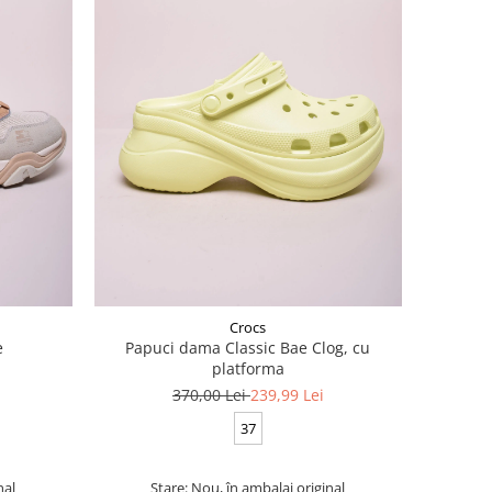
Crocs
e
Papuci dama Classic Bae Clog, cu
platforma
370,00 Lei
239,99 Lei
37
nal
Stare: Nou, în ambalaj original