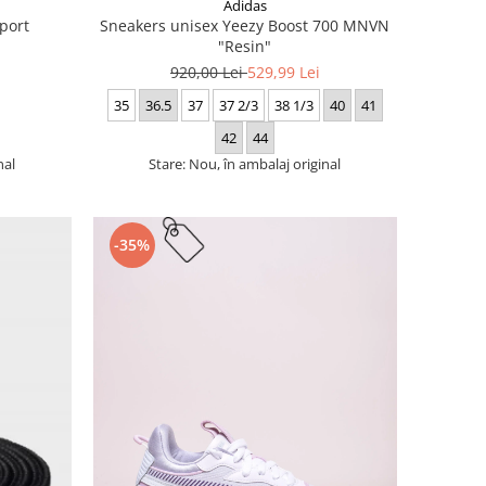
Adidas
port
Sneakers unisex Yeezy Boost 700 MNVN
"Resin"
920,00 Lei
529,99 Lei
35
36.5
37
37 2/3
38 1/3
40
41
42
44
nal
Stare: Nou, în ambalaj original
-35%