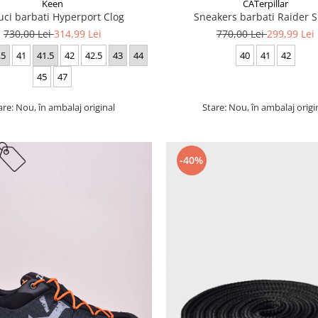
Keen
CATerpillar
uci barbati Hyperport Clog
Sneakers barbati Raider S
730,00 Lei
314,99 Lei
770,00 Lei
299,99 Lei
.5
41
41.5
42
42.5
43
44
40
41
42
45
47
are: Nou, în ambalaj original
Stare: Nou, în ambalaj origi
-40%