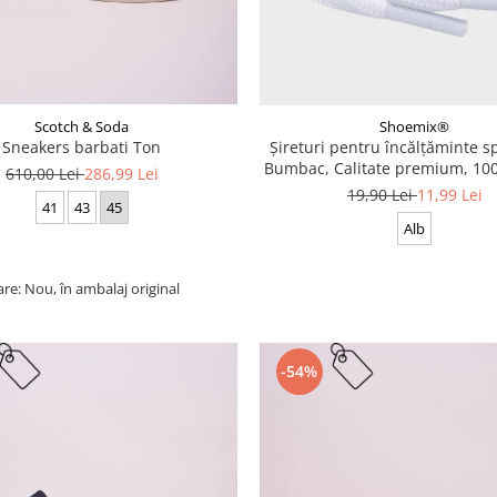
Scotch & Soda
Shoemix®
Sneakers barbati Ton
Șireturi pentru încălțăminte sp
Bumbac, Calitate premium, 100
610,00 Lei
286,99 Lei
cm
19,90 Lei
11,99 Lei
41
43
45
Alb
are: Nou, în ambalaj original
-54%