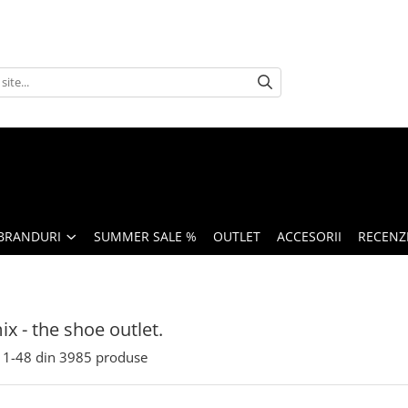
BRANDURI
SUMMER SALE %
OUTLET
ACCESORII
RECENZI
x - the shoe outlet.
1-
48
din
3985
produse