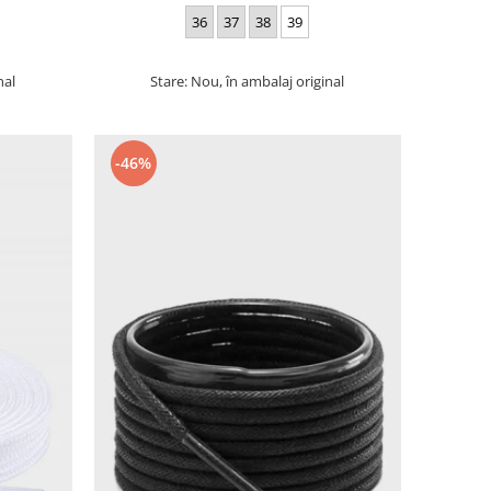
36
37
38
39
nal
Stare: Nou, în ambalaj original
-46%