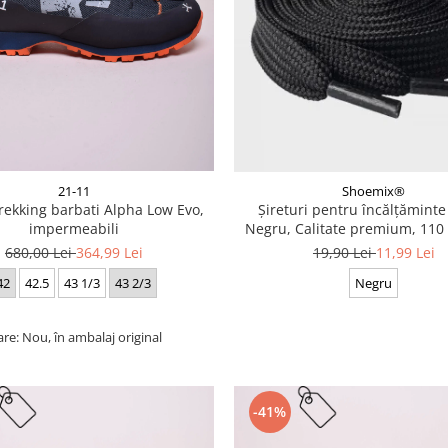
21-11
Shoemix®
trekking barbati Alpha Low Evo,
Șireturi pentru încălțăminte
impermeabili
Negru, Calitate premium, 110 
cm
680,00 Lei
364,99 Lei
19,90 Lei
11,99 Lei
42
42.5
43 1/3
43 2/3
Negru
are: Nou, în ambalaj original
-41%