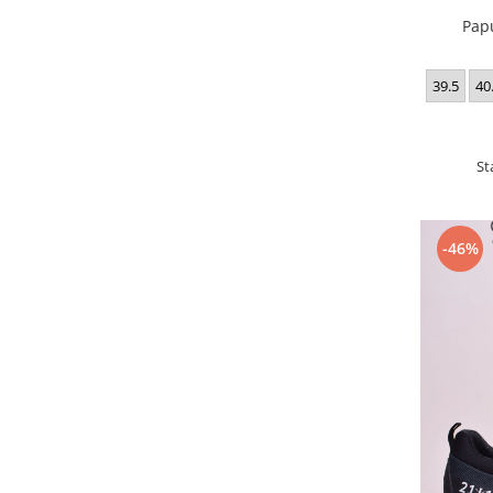
Pap
39.5
40
St
-46%