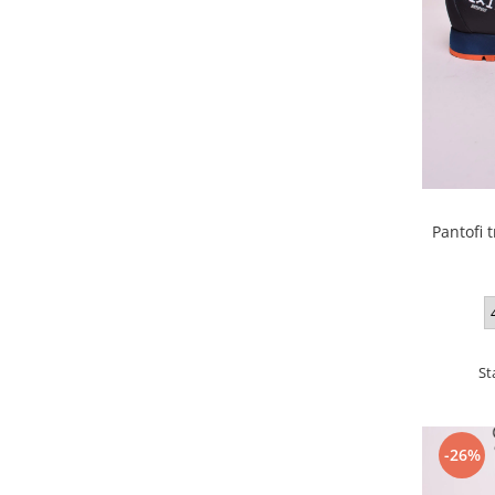
Pantofi 
St
-26%