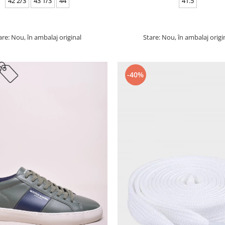
42 2/3
43 1/3
44
41.5
are: Nou, în ambalaj original
Stare: Nou, în ambalaj origi
-40%