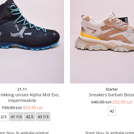
21-11
Starter
rekking unisex Alpha Mid Evo,
Sneakers barbati Bois
impermeabile
640,00 Lei
292,99 Lei
730,00 Lei
359,99 Lei
42
 2/3
41 1/3
42.5
43 1/3
are: Nou, în ambalaj original
Stare: Nou, în ambalaj origi