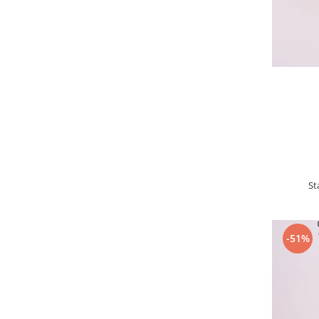
St
-51%