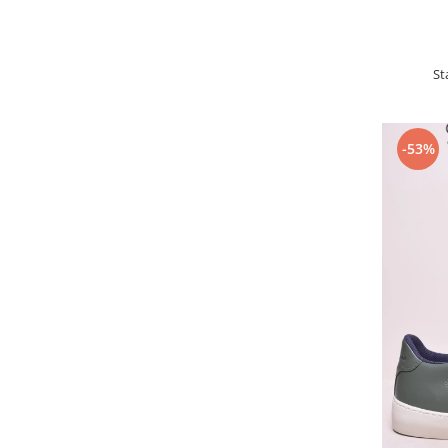
St
-53%