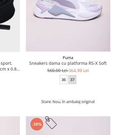
Puma
 sport,
Sneakers dama cu platforma RS-X Soft
cm x 0.8
560,00 Lei
364,99 Lei
36
37
Stare: Nou, în ambalaj original
-38%