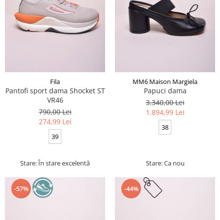
Fila
MM6 Maison Margiela
Pantofi sport dama Shocket ST
Papuci dama
VR46
3.340,00 Lei
790,00 Lei
1.894,99 Lei
274,99 Lei
38
39
Stare: În stare excelentă
Stare: Ca nou
-57%
-44%