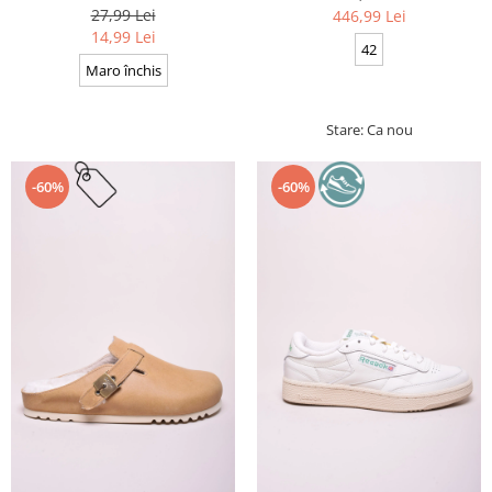
Cerate, Calitate premium, 110
27,99 Lei
446,99 Lei
cm x 0.3 cm
14,99 Lei
42
Maro închis
Stare: Ca nou
-60%
-60%