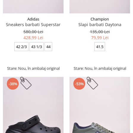
Adidas
Champion
Sneakers barbati Superstar
Slapi barbati Daytona
580,00 Lei
135,00 Lei
428,99 Lei
79,99 Lei
42 2/3
43 1/3
44
41.5
Stare: Nou, în ambalaj original
Stare: Nou, în ambalaj original
-38%
-53%