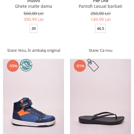
Inuovo
Pier One
Ghete inalte dama
Pantofi casual barbati
560,00 Lei
250,00 Lei
390,99 Lei
149,99 Lei
39
46.5
Stare: Nou, în ambalaj original
Stare: Ca nou
-55%
-51%