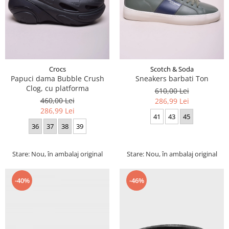
Crocs
Scotch & Soda
Papuci dama Bubble Crush
Sneakers barbati Ton
Clog, cu platforma
610,00 Lei
460,00 Lei
286,99 Lei
286,99 Lei
41
43
45
36
37
38
39
Stare: Nou, în ambalaj original
Stare: Nou, în ambalaj original
-40%
-46%