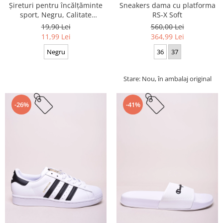
Sneakers dama cu platforma
Șireturi pentru încălțăminte
RS-X Soft
sport, Negru, Calitate
premium, 110 cm x 0.8 cm
560,00 Lei
19,90 Lei
364,99 Lei
11,99 Lei
36
37
Negru
Stare: Nou, în ambalaj original
-26%
-41%