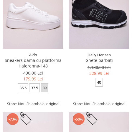
Aldo
Helly Hansen
Sneakers dama cu platforma
Ghete barbati
Halerenna-148
1.130,00 Lei
490,00 Lei
328,99 Lei
179,99 Lei
40
36.5
37.5
39
Stare: Nou, în ambalaj original
Stare: Nou, în ambalaj original
-73%
-50%