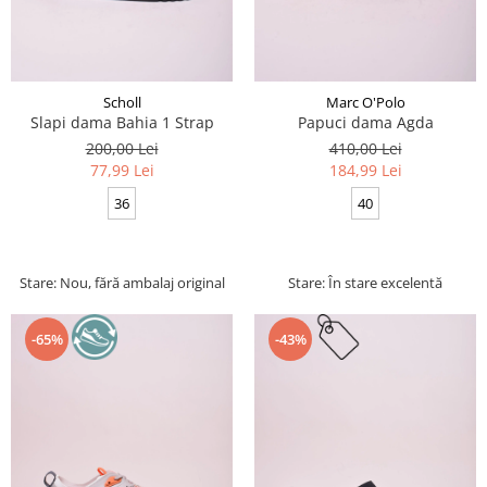
Scholl
Marc O'Polo
Slapi dama Bahia 1 Strap
Papuci dama Agda
200,00 Lei
410,00 Lei
77,99 Lei
184,99 Lei
36
40
Stare: Nou, fără ambalaj original
Stare: În stare excelentă
-65%
-43%