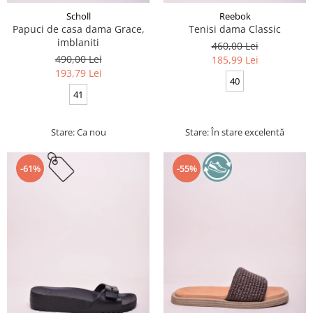
Scholl
Reebok
Papuci de casa dama Grace,
Tenisi dama Classic
imblaniti
460,00 Lei
490,00 Lei
185,99 Lei
193,79 Lei
40
41
Stare: Ca nou
Stare: În stare excelentă
-61%
-55%