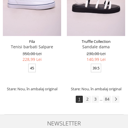
Fila
Truffle Collection
Tenisi barbati Salpare
Sandale dama
350,00 Lei
230,00 Lei
228,99 Lei
140,99 Lei
45
39.5
Stare: Nou, în ambalaj original
Stare: Nou, în ambalaj original
1
2
3
84
...
NEWSLETTER