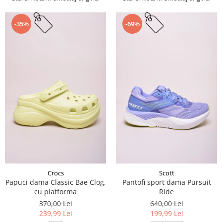
-35%
-69%
Crocs
Scott
Papuci dama Classic Bae Clog,
Pantofi sport dama Pursuit
cu platforma
Ride
370,00 Lei
640,00 Lei
239,99 Lei
199,99 Lei