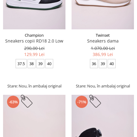
Champion
Twinset
Sneakers copii RD18 2.0 Low
Sneakers dama
290,00 Lei
1.070,00 Lei
129,99 Lei
386,99 Lei
37.5
38
39
40
36
39
40
Stare: Nou, în ambalaj original
Stare: Nou, în ambalaj original
-63%
-71%