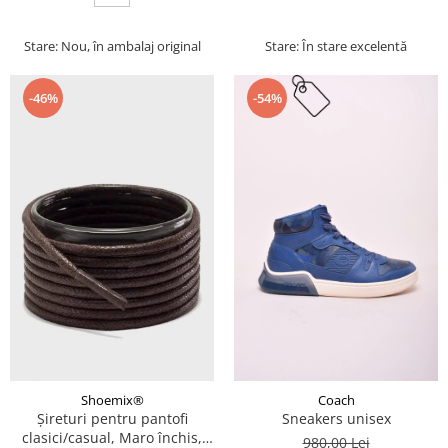
Stare: Nou, în ambalaj original
Stare: În stare excelentă
-46%
-54%
Coach
Shoemix®
Sneakers unisex
Șireturi pentru pantofi
clasici/casual, Maro închis,
980,00 Lei