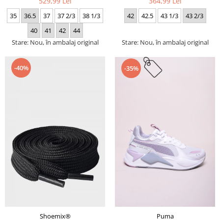
529,99 Lei
364,99 Lei
35
36.5
37
37 2/3
38 1/3
42
42.5
43 1/3
43 2/3
40
41
42
44
Stare: Nou, în ambalaj original
Stare: Nou, în ambalaj original
-40%
-35%
Puma
Shoemix®