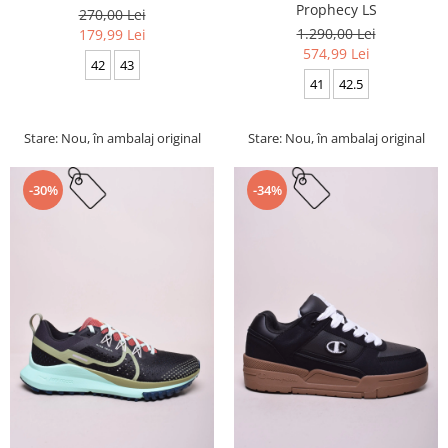
Prophecy LS
270,00 Lei
1.290,00 Lei
179,99 Lei
574,99 Lei
42
43
41
42.5
Stare: Nou, în ambalaj original
Stare: Nou, în ambalaj original
-30%
-34%