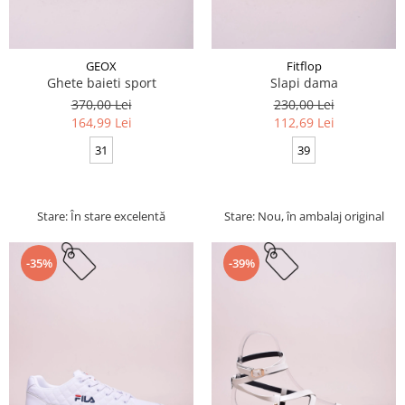
GEOX
Fitflop
Ghete baieti sport
Slapi dama
370,00 Lei
230,00 Lei
164,99 Lei
112,69 Lei
31
39
Stare: În stare excelentă
Stare: Nou, în ambalaj original
-35%
-39%