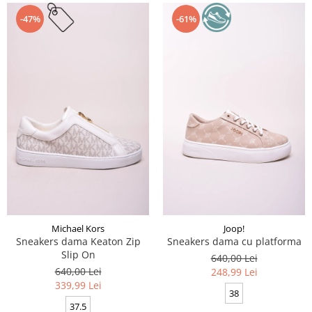
-47%
-61%
Michael Kors
Joop!
Sneakers dama Keaton Zip
Sneakers dama cu platforma
Slip On
640,00 Lei
640,00 Lei
248,99 Lei
339,99 Lei
38
37.5