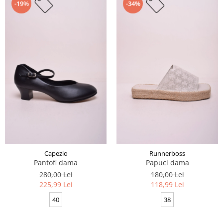
-19%
-34%
Capezio
Runnerboss
Pantofi dama
Papuci dama
280,00 Lei
180,00 Lei
225,99 Lei
118,99 Lei
40
38