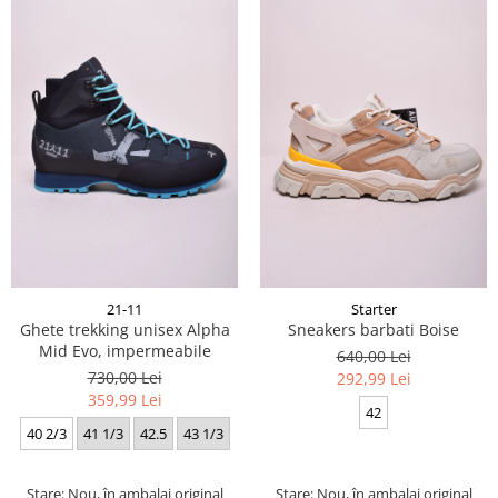
21-11
Starter
Ghete trekking unisex Alpha
Sneakers barbati Boise
Mid Evo, impermeabile
640,00 Lei
730,00 Lei
292,99 Lei
359,99 Lei
42
40 2/3
41 1/3
42.5
43 1/3
Stare: Nou, în ambalaj original
Stare: Nou, în ambalaj original