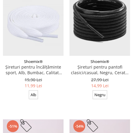
Shoemix®
Shoemix®
Șireturi pentru încălțăminte
Șireturi pentru pantofi
sport, Alb, Bumbac, Calitate
clasici/casual, Negru, Cerate,
premium, 100 cm x 0.8 cm
Calitate premium, 110 cm x
19,90 Lei
27,99 Lei
0.3 cm
11,99 Lei
14,99 Lei
Alb
Negru
-51%
-54%