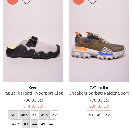
Keen
CATerpillar
Papuci barbati Hyperport Clog
Sneakers barbati Raider Sport
730,00 Lei
770,00 Lei
314,99 Lei
299,99 Lei
39.5
40.5
41
41.5
42
40
41
42
42.5
43
44
45
47