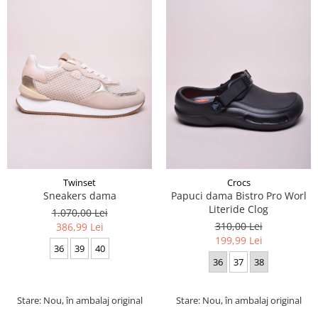
Twinset
Crocs
Sneakers dama
Papuci dama Bistro Pro Worl
Literide Clog
1.070,00 Lei
310,00 Lei
386,99 Lei
199,99 Lei
36
39
40
36
37
38
Stare: Nou, în ambalaj original
Stare: Nou, în ambalaj original