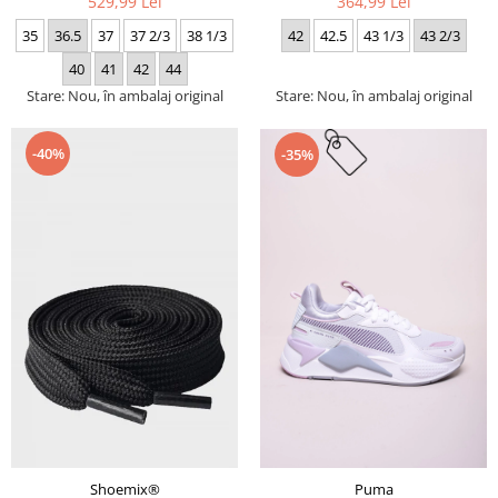
529,99 Lei
364,99 Lei
35
36.5
37
37 2/3
38 1/3
42
42.5
43 1/3
43 2/3
40
41
42
44
Stare: Nou, în ambalaj original
Stare: Nou, în ambalaj original
-40%
-35%
Puma
Shoemix®