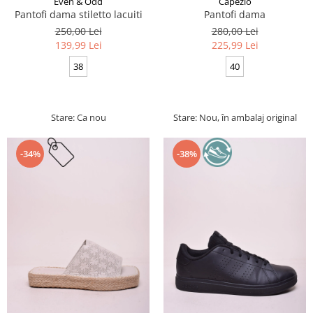
Even & Odd
Capezio
Pantofi dama stiletto lacuiti
Pantofi dama
250,00 Lei
280,00 Lei
139,99 Lei
225,99 Lei
38
40
Stare: Ca nou
Stare: Nou, în ambalaj original
-34%
-38%