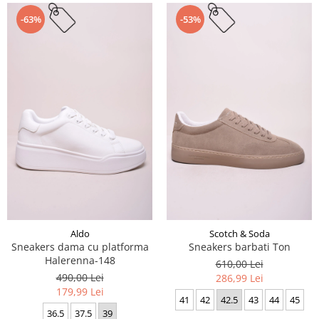
-63%
-53%
Aldo
Scotch & Soda
Sneakers dama cu platforma
Sneakers barbati Ton
Halerenna-148
610,00 Lei
490,00 Lei
286,99 Lei
179,99 Lei
41
42
42.5
43
44
45
36.5
37.5
39