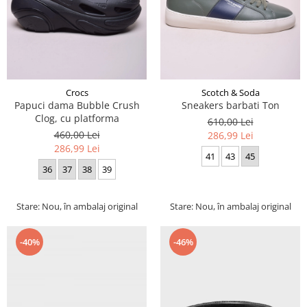
Crocs
Scotch & Soda
Papuci dama Bubble Crush
Sneakers barbati Ton
Clog, cu platforma
610,00 Lei
460,00 Lei
286,99 Lei
286,99 Lei
41
43
45
36
37
38
39
Stare: Nou, în ambalaj original
Stare: Nou, în ambalaj original
-40%
-46%