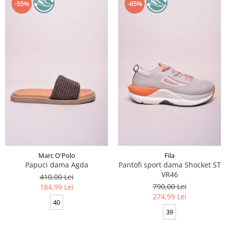
-55%
-65%
Marc O'Polo
Fila
Papuci dama Agda
Pantofi sport dama Shocket ST
VR46
410,00 Lei
790,00 Lei
184,99 Lei
274,99 Lei
40
39