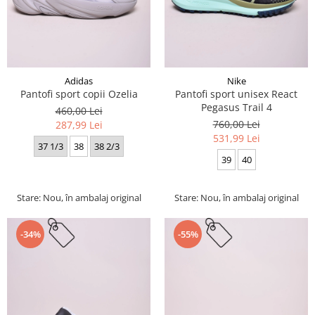
Adidas
Nike
Pantofi sport copii Ozelia
Pantofi sport unisex React
Pegasus Trail 4
460,00 Lei
760,00 Lei
287,99 Lei
531,99 Lei
37 1/3
38
38 2/3
39
40
Stare: Nou, în ambalaj original
Stare: Nou, în ambalaj original
-34%
-55%