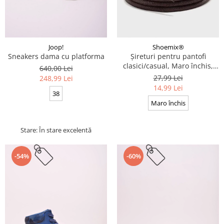
Joop!
Shoemix®
Sneakers dama cu platforma
Șireturi pentru pantofi
clasici/casual, Maro închis,
640,00 Lei
Cerate, Calitate premium, 110
27,99 Lei
248,99 Lei
cm x 0.3 cm
14,99 Lei
38
Maro închis
Stare: În stare excelentă
-54%
-60%