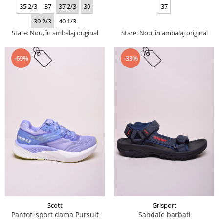
35 2/3
37
37 2/3
39
37
39 2/3
40 1/3
Stare: Nou, în ambalaj original
Stare: Nou, în ambalaj original
-69%
-33%
Scott
Grisport
Pantofi sport dama Pursuit
Sandale barbati