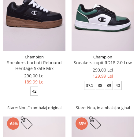
Champion
Champion
Sneakers barbati Rebound
Sneakers copii RD18 2.0 Low
Heritage Skate Mix
290,00 Lei
290,00 Lei
129,99 Lei
189,99 Lei
37.5
38
39
40
42
Stare: Nou, în ambalaj original
Stare: Nou, în ambalaj original
-64%
-35%