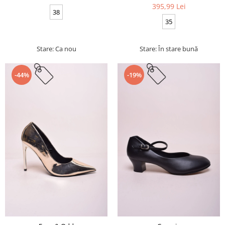
395,99 Lei
38
35
Stare: Ca nou
Stare: În stare bună
-44%
-19%