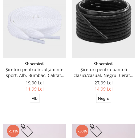
Shoemix®
Shoemix®
Șireturi pentru încălțăminte
Șireturi pentru pantofi
sport, Alb, Bumbac, Calitate
clasici/casual, Negru, Cerate,
premium, 100 cm x 0.8 cm
Calitate premium, 110 cm x
19,90 Lei
27,99 Lei
0.3 cm
11,99 Lei
14,99 Lei
Alb
Negru
-51%
-36%