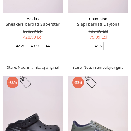
Adidas
Champion
Sneakers barbati Superstar
Slapi barbati Daytona
580,00 Lei
135,00 Lei
428,99 Lei
79,99 Lei
42 2/3
43 1/3
44
41.5
Stare: Nou, în ambalaj original
Stare: Nou, în ambalaj original
-38%
-53%