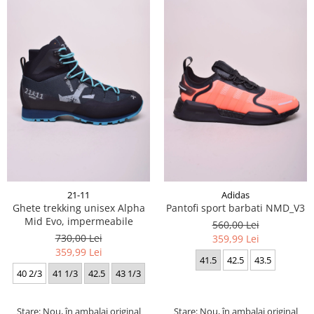
21-11
Adidas
Ghete trekking unisex Alpha
Pantofi sport barbati NMD_V3
Mid Evo, impermeabile
560,00 Lei
730,00 Lei
359,99 Lei
359,99 Lei
41.5
42.5
43.5
40 2/3
41 1/3
42.5
43 1/3
Stare: Nou, în ambalaj original
Stare: Nou, în ambalaj original