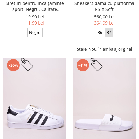
Sneakers dama cu platforma
Șireturi pentru încălțăminte
RS-X Soft
sport, Negru, Calitate
premium, 110 cm x 0.8 cm
560,00 Lei
19,90 Lei
364,99 Lei
11,99 Lei
36
37
Negru
Stare: Nou, în ambalaj original
-26%
-41%