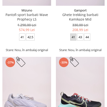
Mizuno
Garsport
Pantofi sport barbati Wave
Ghete trekking barbati
Prophecy LS
Kamikaze Mid
1.290,00 Lei
330,00 Lei
574,99 Lei
208,99 Lei
41
42.5
41
43
44
Stare: Nou, în ambalaj original
Stare: Nou, în ambalaj original
-37%
-30%