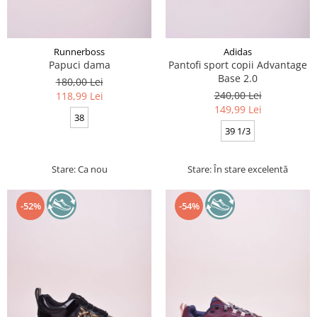
Runnerboss
Adidas
Papuci dama
Pantofi sport copii Advantage
Base 2.0
180,00 Lei
240,00 Lei
118,99 Lei
149,99 Lei
38
39 1/3
Stare: Ca nou
Stare: În stare excelentă
-52%
-54%