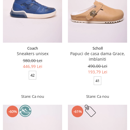
Coach
Scholl
Sneakers unisex
Papuci de casa dama Grace,
imblaniti
980,00 Lei
490,00 Lei
446,99 Lei
193,79 Lei
42
41
Stare: Ca nou
Stare: Ca nou
-60%
-61%