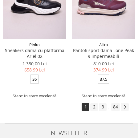
Pinko
Altra
Sneakers dama cu platforma
Pantofi sport dama Lone Peak
Ariel 02
9 impermeabili
1.380,00 Lei
810,00 Lei
658,99 Lei
374,99 Lei
36
37.5
Stare: În stare excelentă
Stare: În stare excelentă
1
2
3
84
...
NEWSLETTER