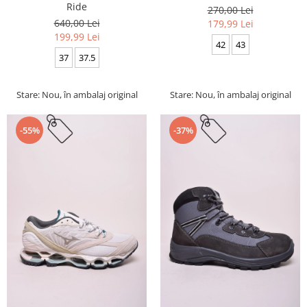
Ride
270,00 Lei
640,00 Lei
179,99 Lei
199,99 Lei
42
43
37
37.5
Stare: Nou, în ambalaj original
Stare: Nou, în ambalaj original
-55%
-37%