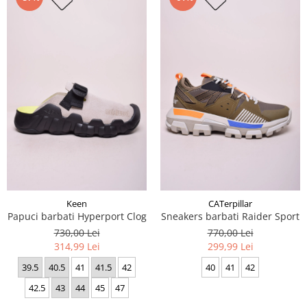
Keen
CATerpillar
Papuci barbati Hyperport Clog
Sneakers barbati Raider Sport
730,00 Lei
770,00 Lei
314,99 Lei
299,99 Lei
39.5
40.5
41
41.5
42
40
41
42
42.5
43
44
45
47