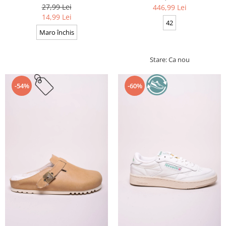
Cerate, Calitate premium, 110
27,99 Lei
446,99 Lei
cm x 0.3 cm
14,99 Lei
42
Maro închis
Stare: Ca nou
-54%
-60%