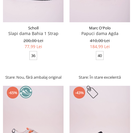
Scholl
Marc O'Polo
Slapi dama Bahia 1 Strap
Papuci dama Agda
200,00 Lei
410,00 Lei
77,99 Lei
184,99 Lei
36
40
Stare: Nou, fără ambalaj original
Stare: În stare excelentă
-65%
-43%