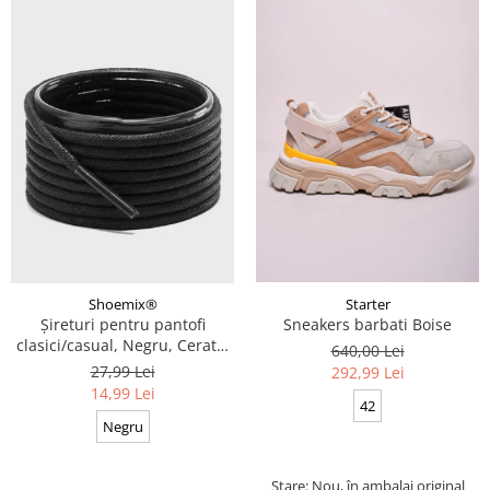
Starter
Shoemix®
Sneakers barbati Boise
Șireturi pentru pantofi
clasici/casual, Negru, Cerate,
640,00 Lei
Calitate premium, 110 cm x
27,99 Lei
292,99 Lei
0.3 cm
14,99 Lei
42
Negru
Stare: Nou, în ambalaj original