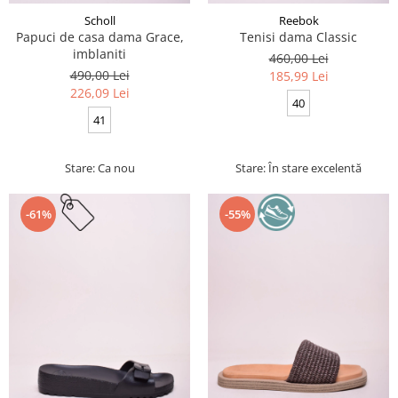
Scholl
Reebok
Papuci de casa dama Grace,
Tenisi dama Classic
imblaniti
460,00 Lei
490,00 Lei
185,99 Lei
226,09 Lei
40
41
Stare: Ca nou
Stare: În stare excelentă
-61%
-55%