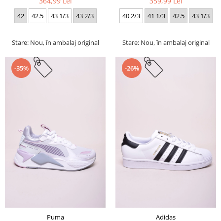
364,99 Lei
359,99 Lei
42
42.5
43 1/3
43 2/3
40 2/3
41 1/3
42.5
43 1/3
Stare: Nou, în ambalaj original
Stare: Nou, în ambalaj original
-35%
-26%
Puma
Adidas