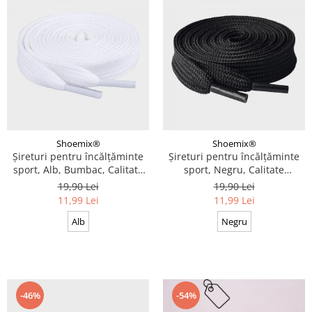
Shoemix®
Shoemix®
Șireturi pentru încălțăminte
Șireturi pentru încălțăminte
sport, Alb, Bumbac, Calitate
sport, Negru, Calitate
premium, 100 cm x 0.8 cm
premium, 110 cm x 0.8 cm
19,90 Lei
19,90 Lei
11,99 Lei
11,99 Lei
Alb
Negru
-46%
-54%