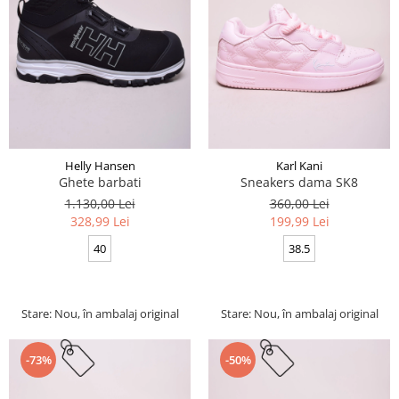
Helly Hansen
Karl Kani
Ghete barbati
Sneakers dama SK8
1.130,00 Lei
360,00 Lei
328,99 Lei
199,99 Lei
40
38.5
Stare: Nou, în ambalaj original
Stare: Nou, în ambalaj original
-73%
-50%