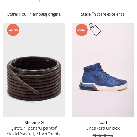
Stare: Nou, în ambalaj original
Stare: În stare excelentă
-46%
-54%
Coach
Shoemix®
Sneakers unisex
Șireturi pentru pantofi
clasici/casual, Maro închis,
980,00 Lei