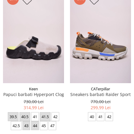
Keen
CATerpillar
Papuci barbati Hyperport Clog
Sneakers barbati Raider Sport
730,00 Lei
770,00 Lei
314,99 Lei
299,99 Lei
39.5
40.5
41
41.5
42
40
41
42
42.5
43
44
45
47