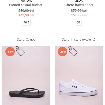
Pier One
GEOX
Pantofi casual barbati
Ghete baieti sport
250,00 Lei
370,00 Lei
149,99 Lei
164,99 Lei
46.5
31
Stare: Ca nou
Stare: În stare excelentă
-51%
-35%