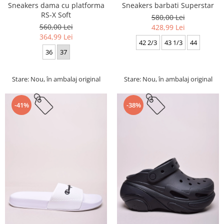
Sneakers dama cu platforma
Sneakers barbati Superstar
RS-X Soft
580,00 Lei
560,00 Lei
428,99 Lei
364,99 Lei
42 2/3
43 1/3
44
36
37
Stare: Nou, în ambalaj original
Stare: Nou, în ambalaj original
-41%
-38%