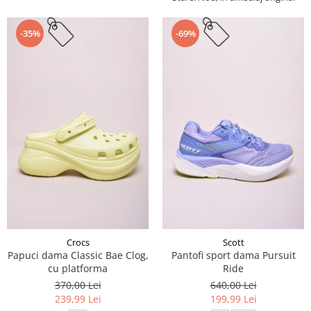
-35%
-69%
Crocs
Scott
Papuci dama Classic Bae Clog,
Pantofi sport dama Pursuit
cu platforma
Ride
370,00 Lei
640,00 Lei
239,99 Lei
199,99 Lei