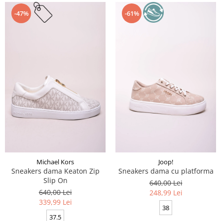
-47%
-61%
Michael Kors
Joop!
Sneakers dama Keaton Zip
Sneakers dama cu platforma
Slip On
640,00 Lei
640,00 Lei
248,99 Lei
339,99 Lei
38
37.5