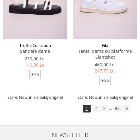
Truffle Collection
Fila
Sandale dama
Tenisi dama cu platforma
Slantshot
230,00 Lei
460,00 Lei
140,99 Lei
247,79 Lei
39.5
36.5
Stare: Nou, în ambalaj original
Stare: Nou, în ambalaj original
1
2
3
83
...
NEWSLETTER