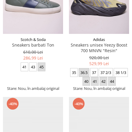
Scotch & Soda
Adidas
Sneakers barbati Ton
Sneakers unisex Yeezy Boost
700 MNVN "Resin"
610,00 Lei
920,00 Lei
286,99 Lei
529,99 Lei
41
43
45
35
36.5
37
37 2/3
38 1/3
40
41
42
44
Stare: Nou, în ambalaj original
Stare: Nou, în ambalaj original
-40%
-40%