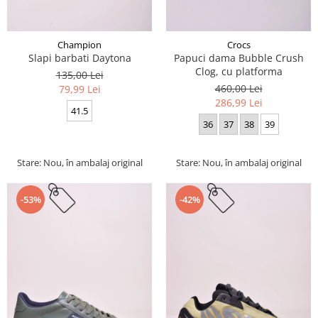
Champion
Crocs
Slapi barbati Daytona
Papuci dama Bubble Crush
Clog, cu platforma
135,00 Lei
460,00 Lei
79,99 Lei
286,99 Lei
41.5
36
37
38
39
Stare: Nou, în ambalaj original
Stare: Nou, în ambalaj original
-53%
-42%