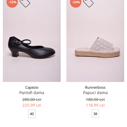
-19%
-34%
Capezio
Runnerboss
Pantofi dama
Papuci dama
280,00 Lei
180,00 Lei
225,99 Lei
118,99 Lei
40
38