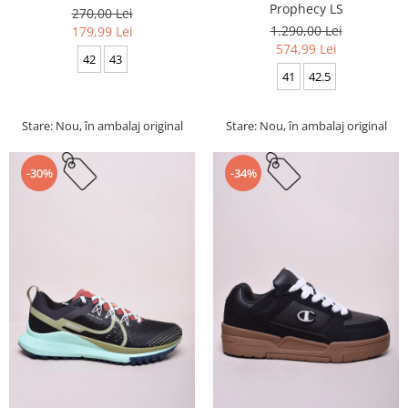
Prophecy LS
270,00 Lei
1.290,00 Lei
179,99 Lei
574,99 Lei
42
43
41
42.5
Stare: Nou, în ambalaj original
Stare: Nou, în ambalaj original
-30%
-34%