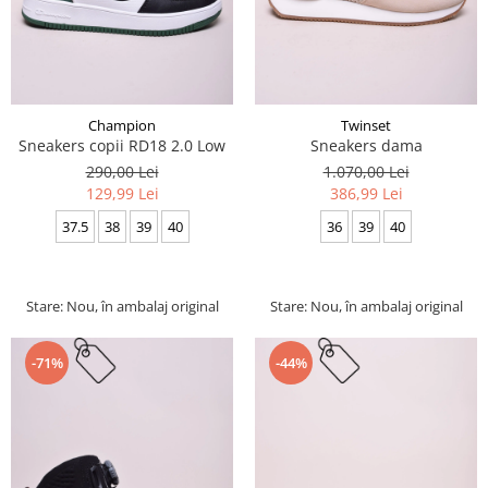
Champion
Twinset
Sneakers copii RD18 2.0 Low
Sneakers dama
290,00 Lei
1.070,00 Lei
129,99 Lei
386,99 Lei
37.5
38
39
40
36
39
40
Stare: Nou, în ambalaj original
Stare: Nou, în ambalaj original
-71%
-44%