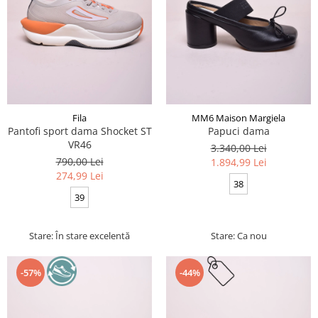
Fila
MM6 Maison Margiela
Pantofi sport dama Shocket ST
Papuci dama
VR46
3.340,00 Lei
790,00 Lei
1.894,99 Lei
274,99 Lei
38
39
Stare: În stare excelentă
Stare: Ca nou
-57%
-44%