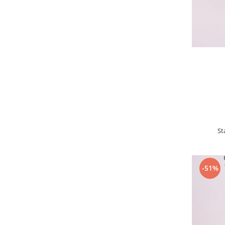
St
-51%