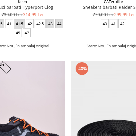
Keen
CATerpillar
uci barbati Hyperport Clog
Sneakers barbati Raider S
730,00 Lei
314,99 Lei
770,00 Lei
299,99 Lei
.5
41
41.5
42
42.5
43
44
40
41
42
45
47
are: Nou, în ambalaj original
Stare: Nou, în ambalaj origi
-40%