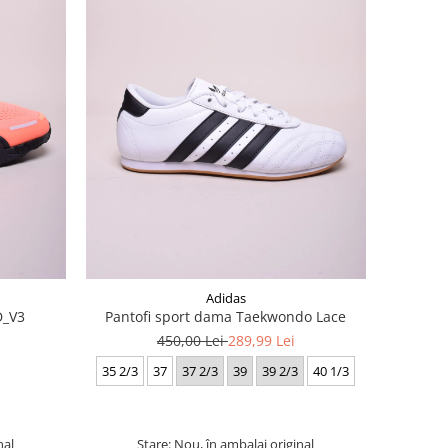
Adidas
D_V3
Pantofi sport dama Taekwondo Lace
450,00 Lei
289,99 Lei
35 2/3
37
37 2/3
39
39 2/3
40 1/3
nal
Stare: Nou, în ambalaj original