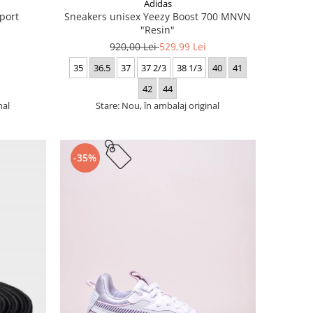
Adidas
port
Sneakers unisex Yeezy Boost 700 MNVN
"Resin"
920,00 Lei
529,99 Lei
35
36.5
37
37 2/3
38 1/3
40
41
42
44
nal
Stare: Nou, în ambalaj original
-35%