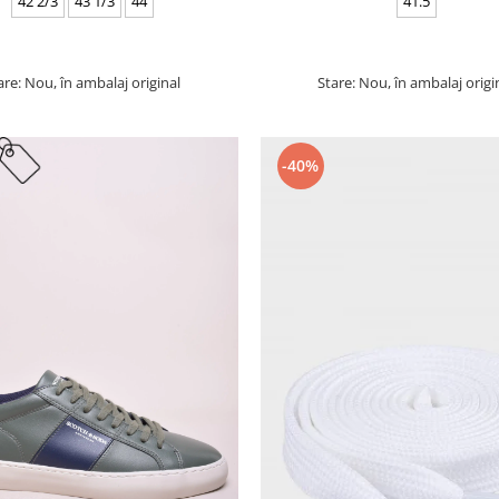
42 2/3
43 1/3
44
41.5
are: Nou, în ambalaj original
Stare: Nou, în ambalaj origi
-40%