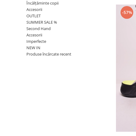
Încălțăminte copii
Accesorii
-57%
OUTLET
SUMMER SALE %
Second Hand
Accesorii
Imperfecte
NEW IN
Produse încărcate recent