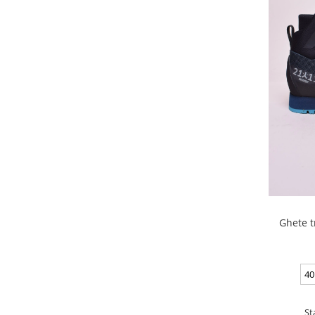
Ghete t
40
St