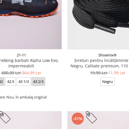
21-11
Shoemix®
trekking barbati Alpha Low Evo,
Șireturi pentru încălțăminte
impermeabili
Negru, Calitate premium, 110 
cm
680,00 Lei
364,99 Lei
19,90 Lei
11,99 Lei
42
42.5
43 1/3
43 2/3
Negru
are: Nou, în ambalaj original
-41%