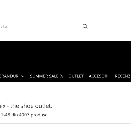
BRANDURI
SUMMER SALE %
OUTLET
ACCESORII
RECENZI
x - the shoe outlet.
1-
48
din
4007
produse