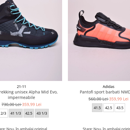
21-11
Adidas
rekking unisex Alpha Mid Evo,
Pantofi sport barbati NM
impermeabile
560,00 Lei
359,99 Lei
730,00 Lei
359,99 Lei
41.5
42.5
43.5
 2/3
41 1/3
42.5
43 1/3
are: Nou, în ambalaj original
Stare: Nou, în ambalaj origi