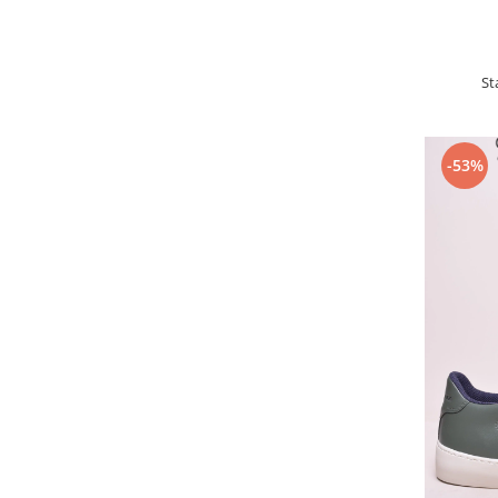
St
-53%