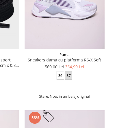
Puma
 sport,
Sneakers dama cu platforma RS-X Soft
cm x 0.8
560,00 Lei
364,99 Lei
36
37
Stare: Nou, în ambalaj original
-38%