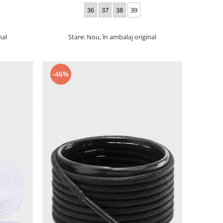
36
37
38
39
nal
Stare: Nou, în ambalaj original
-46%