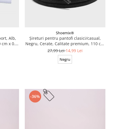
Shoemix®
ort, Alb,
Șireturi pentru pantofi clasici/casual,
 cm x 0.8
Negru, Cerate, Calitate premium, 110 cm
x 0.3 cm
27,99 Lei
14,99 Lei
Negru
-36%