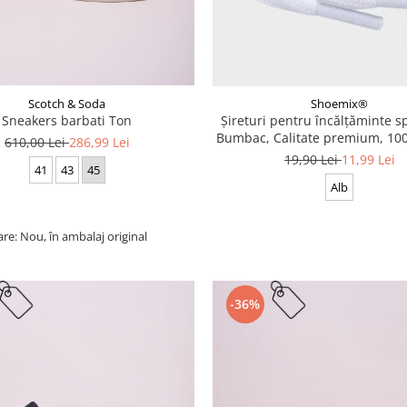
Scotch & Soda
Shoemix®
Sneakers barbati Ton
Șireturi pentru încălțăminte sp
Bumbac, Calitate premium, 100
610,00 Lei
286,99 Lei
cm
19,90 Lei
11,99 Lei
41
43
45
Alb
are: Nou, în ambalaj original
-36%