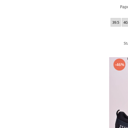
Pap
39.5
40
St
-46%