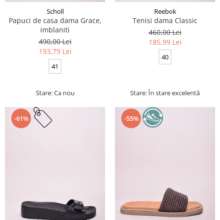
Scholl
Reebok
Papuci de casa dama Grace,
Tenisi dama Classic
imblaniti
460,00 Lei
490,00 Lei
185,99 Lei
193,79 Lei
40
41
Stare: Ca nou
Stare: În stare excelentă
-61%
-55%