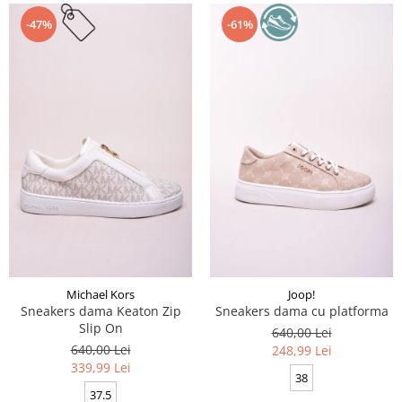
-47%
-61%
Michael Kors
Joop!
Sneakers dama Keaton Zip
Sneakers dama cu platforma
Slip On
640,00 Lei
640,00 Lei
248,99 Lei
339,99 Lei
38
37.5