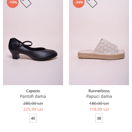
-19%
-34%
Capezio
Runnerboss
Pantofi dama
Papuci dama
280,00 Lei
180,00 Lei
225,99 Lei
118,99 Lei
40
38