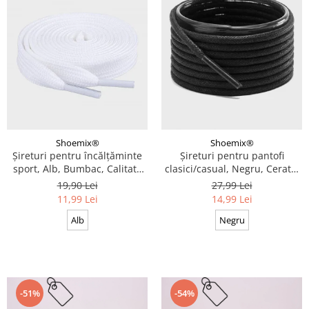
Shoemix®
Shoemix®
Șireturi pentru încălțăminte
Șireturi pentru pantofi
sport, Alb, Bumbac, Calitate
clasici/casual, Negru, Cerate,
premium, 100 cm x 0.8 cm
Calitate premium, 110 cm x
19,90 Lei
27,99 Lei
0.3 cm
11,99 Lei
14,99 Lei
Alb
Negru
-51%
-54%