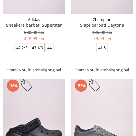
Adidas
Champion
Sneakers barbati Superstar
Slapi barbati Daytona
580,00 Lei
135,00 Lei
428,99 Lei
79,99 Lei
42 2/3
43 1/3
44
41.5
Stare: Nou, în ambalaj original
Stare: Nou, în ambalaj original
-38%
-53%