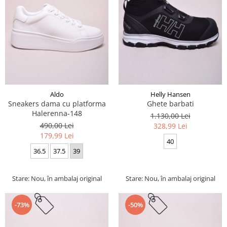
Aldo
Helly Hansen
Sneakers dama cu platforma
Ghete barbati
Halerenna-148
1.130,00 Lei
490,00 Lei
328,99 Lei
179,99 Lei
40
36.5
37.5
39
Stare: Nou, în ambalaj original
Stare: Nou, în ambalaj original
-73%
-50%