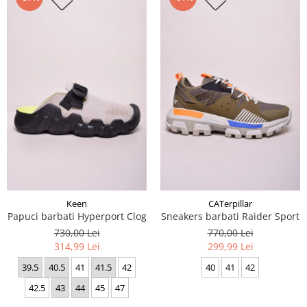
Keen
CATerpillar
Papuci barbati Hyperport Clog
Sneakers barbati Raider Sport
730,00 Lei
770,00 Lei
314,99 Lei
299,99 Lei
39.5
40.5
41
41.5
42
40
41
42
42.5
43
44
45
47