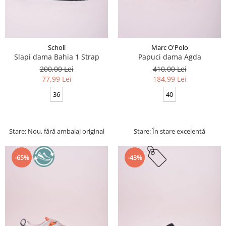
Scholl
Marc O'Polo
Slapi dama Bahia 1 Strap
Papuci dama Agda
200,00 Lei
410,00 Lei
77,99 Lei
184,99 Lei
36
40
Stare: Nou, fără ambalaj original
Stare: În stare excelentă
-65%
-43%