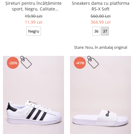
Sneakers dama cu platforma
Șireturi pentru încălțăminte
RS-X Soft
sport, Negru, Calitate
premium, 110 cm x 0.8 cm
560,00 Lei
19,90 Lei
364,99 Lei
11,99 Lei
36
37
Negru
Stare: Nou, în ambalaj original
-26%
-41%