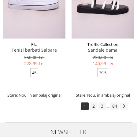
Fila
Truffle Collection
Tenisi barbati Salpare
Sandale dama
350,00 Lei
230,00 Lei
228,99 Lei
140,99 Lei
45
39.5
Stare: Nou, în ambalaj original
Stare: Nou, în ambalaj original
1
2
3
84
...
NEWSLETTER