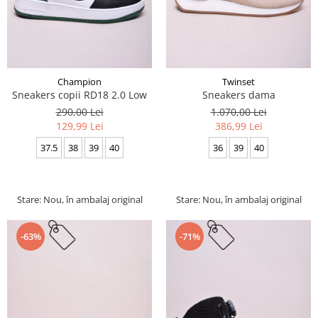
Champion
Twinset
Sneakers copii RD18 2.0 Low
Sneakers dama
290,00 Lei
1.070,00 Lei
129,99 Lei
386,99 Lei
37.5
38
39
40
36
39
40
Stare: Nou, în ambalaj original
Stare: Nou, în ambalaj original
-63%
-71%