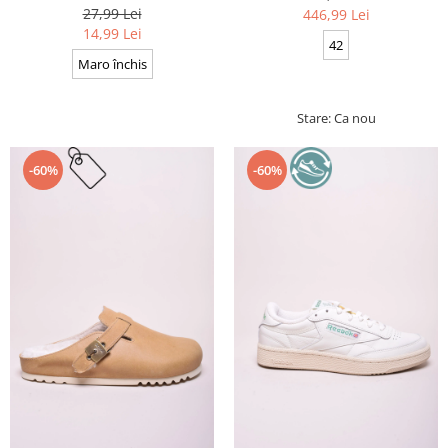
Cerate, Calitate premium, 110
27,99 Lei
446,99 Lei
cm x 0.3 cm
14,99 Lei
42
Maro închis
Stare: Ca nou
-60%
-60%