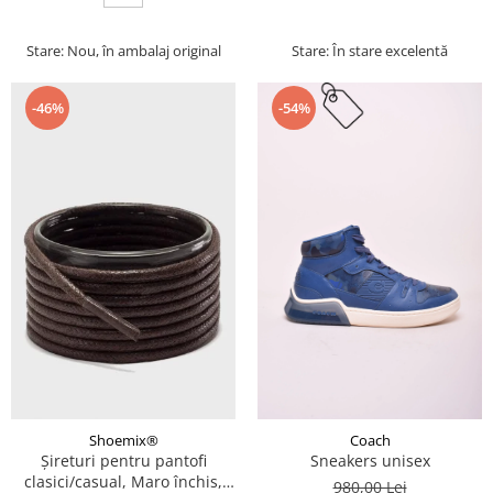
Stare: Nou, în ambalaj original
Stare: În stare excelentă
-46%
-54%
Coach
Shoemix®
Sneakers unisex
Șireturi pentru pantofi
clasici/casual, Maro închis,
980,00 Lei