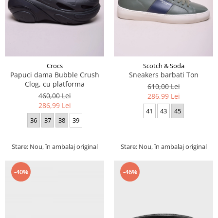
Crocs
Scotch & Soda
Papuci dama Bubble Crush
Sneakers barbati Ton
Clog, cu platforma
610,00 Lei
460,00 Lei
286,99 Lei
286,99 Lei
41
43
45
36
37
38
39
Stare: Nou, în ambalaj original
Stare: Nou, în ambalaj original
-40%
-46%