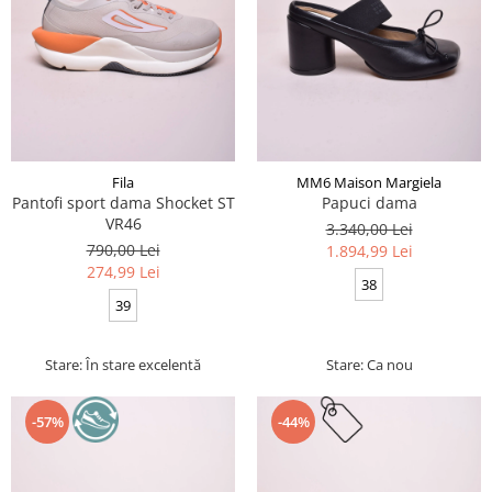
Fila
MM6 Maison Margiela
Pantofi sport dama Shocket ST
Papuci dama
VR46
3.340,00 Lei
790,00 Lei
1.894,99 Lei
274,99 Lei
38
39
Stare: În stare excelentă
Stare: Ca nou
-57%
-44%