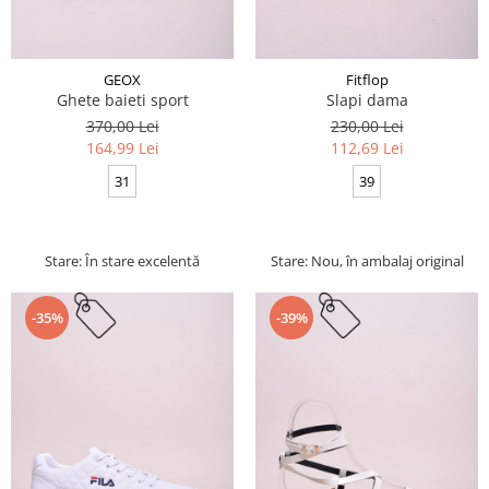
GEOX
Fitflop
Ghete baieti sport
Slapi dama
370,00 Lei
230,00 Lei
164,99 Lei
112,69 Lei
31
39
Stare: În stare excelentă
Stare: Nou, în ambalaj original
-35%
-39%