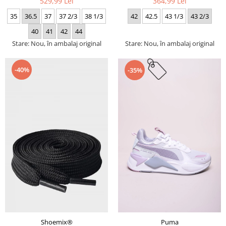
529,99 Lei
364,99 Lei
35
36.5
37
37 2/3
38 1/3
42
42.5
43 1/3
43 2/3
40
41
42
44
Stare: Nou, în ambalaj original
Stare: Nou, în ambalaj original
-40%
-35%
Puma
Shoemix®