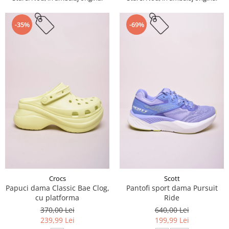
-35%
-69%
Crocs
Scott
Papuci dama Classic Bae Clog,
Pantofi sport dama Pursuit
cu platforma
Ride
370,00 Lei
640,00 Lei
239,99 Lei
199,99 Lei