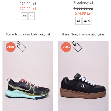
Prophecy LS
270,00 Lei
1.290,00 Lei
179,99 Lei
574,99 Lei
42
43
41
42.5
Stare: Nou, în ambalaj original
Stare: Nou, în ambalaj original
-30%
-34%