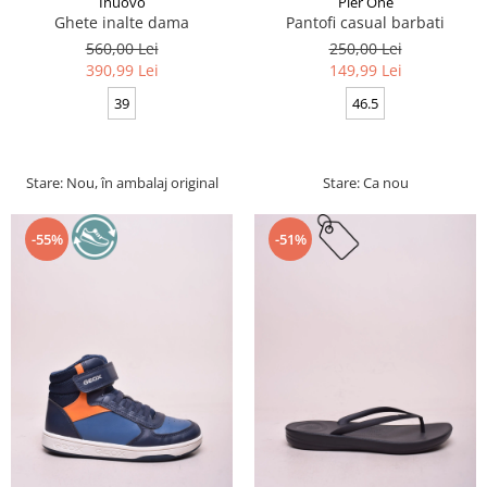
Inuovo
Pier One
Ghete inalte dama
Pantofi casual barbati
560,00 Lei
250,00 Lei
390,99 Lei
149,99 Lei
39
46.5
Stare: Nou, în ambalaj original
Stare: Ca nou
-55%
-51%