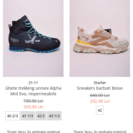
21-11
Starter
Ghete trekking unisex Alpha
Sneakers barbati Boise
Mid Evo, impermeabile
640,00 Lei
730,00 Lei
292,99 Lei
359,99 Lei
42
40 2/3
41 1/3
42.5
43 1/3
Stare: Nou, în ambalaj original
Stare: Nou, în ambalaj original