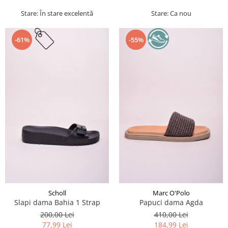
Stare: În stare excelentă
Stare: Ca nou
-61%
-55%
Scholl
Marc O'Polo
Slapi dama Bahia 1 Strap
Papuci dama Agda
200,00 Lei
410,00 Lei
77,99 Lei
184,99 Lei