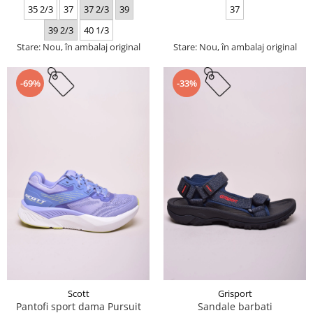
35 2/3
37
37 2/3
39
37
39 2/3
40 1/3
Stare: Nou, în ambalaj original
Stare: Nou, în ambalaj original
-69%
-33%
Scott
Grisport
Pantofi sport dama Pursuit
Sandale barbati