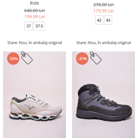
Ride
270,00 Lei
640,00 Lei
179,99 Lei
199,99 Lei
42
43
37
37.5
Stare: Nou, în ambalaj original
Stare: Nou, în ambalaj original
-55%
-37%