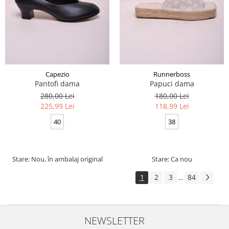
Capezio
Runnerboss
Pantofi dama
Papuci dama
280,00 Lei
180,00 Lei
225,99 Lei
118,99 Lei
40
38
Stare: Nou, în ambalaj original
Stare: Ca nou
1
2
3
84
...
NEWSLETTER