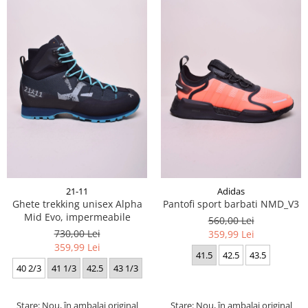
21-11
Adidas
Ghete trekking unisex Alpha
Pantofi sport barbati NMD_V3
Mid Evo, impermeabile
560,00 Lei
730,00 Lei
359,99 Lei
359,99 Lei
41.5
42.5
43.5
40 2/3
41 1/3
42.5
43 1/3
Stare: Nou, în ambalaj original
Stare: Nou, în ambalaj original