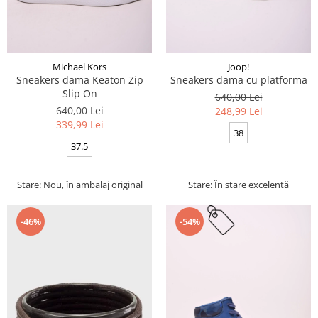
Michael Kors
Joop!
Sneakers dama Keaton Zip
Sneakers dama cu platforma
Slip On
640,00 Lei
640,00 Lei
248,99 Lei
339,99 Lei
38
37.5
Stare: Nou, în ambalaj original
Stare: În stare excelentă
-46%
-54%