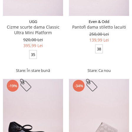
UGG
Even & Odd
Cizme scurte dama Classic
Pantofi dama stiletto lacuiti
Ultra Mini Platform
250,00 Lei
920,00 Lei
139,99 Lei
395,99 Lei
38
35
Stare: În stare bună
Stare: Ca nou
-19%
-34%