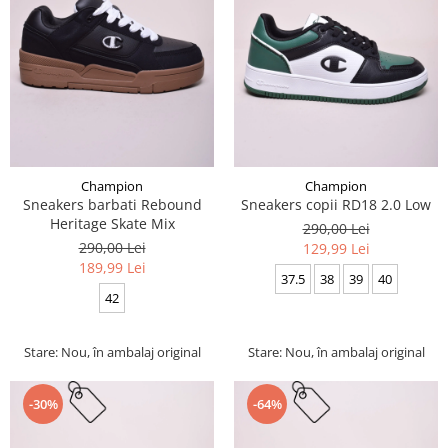
Champion
Champion
Sneakers barbati Rebound
Sneakers copii RD18 2.0 Low
Heritage Skate Mix
290,00 Lei
290,00 Lei
129,99 Lei
189,99 Lei
37.5
38
39
40
42
Stare: Nou, în ambalaj original
Stare: Nou, în ambalaj original
-30%
-64%