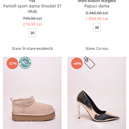
Fila
MM6 Maison Margiela
Pantofi sport dama Shocket ST
Papuci dama
VR46
3.340,00 Lei
790,00 Lei
1.894,99 Lei
274,99 Lei
38
39
Stare: În stare excelentă
Stare: Ca nou
-57%
-44%