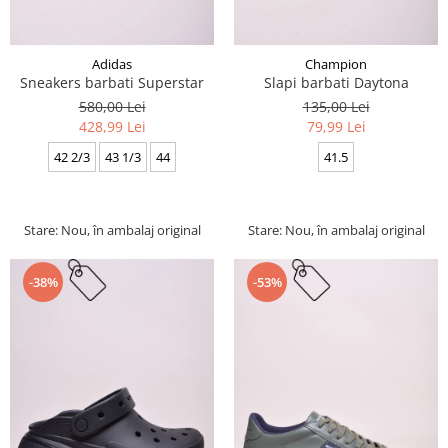
Adidas
Champion
Sneakers barbati Superstar
Slapi barbati Daytona
580,00 Lei
135,00 Lei
428,99 Lei
79,99 Lei
42 2/3
43 1/3
44
41.5
Stare: Nou, în ambalaj original
Stare: Nou, în ambalaj original
-38%
-53%