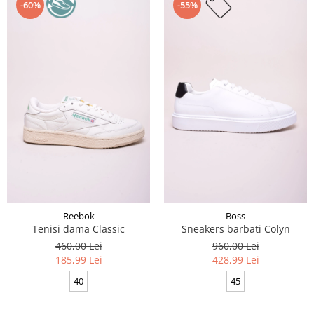
-60%
-55%
Reebok
Boss
Tenisi dama Classic
Sneakers barbati Colyn
460,00 Lei
960,00 Lei
185,99 Lei
428,99 Lei
40
45