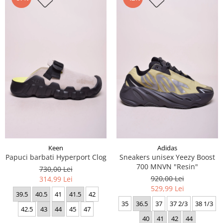
Keen
Adidas
Papuci barbati Hyperport Clog
Sneakers unisex Yeezy Boost
700 MNVN "Resin"
730,00 Lei
920,00 Lei
314,99 Lei
529,99 Lei
39.5
40.5
41
41.5
42
35
36.5
37
37 2/3
38 1/3
42.5
43
44
45
47
40
41
42
44