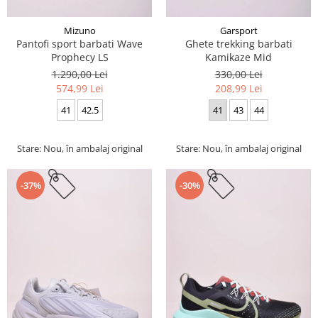
Mizuno
Garsport
Pantofi sport barbati Wave
Ghete trekking barbati
Prophecy LS
Kamikaze Mid
1.290,00 Lei
330,00 Lei
574,99 Lei
208,99 Lei
41
42.5
41
43
44
Stare: Nou, în ambalaj original
Stare: Nou, în ambalaj original
-37%
-30%