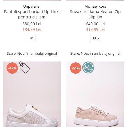
Unparallel
Michael Kors
Pantofi sport barbati Up Link,
Sneakers dama Keaton Zip
pentru ciclism
Slip On
680,00 Lei
640,00 Lei
184,99 Lei
319,99 Lei
41
38.5
Stare: Nou, în ambalaj original
Stare: Nou, în ambalaj original
-47%
-61%