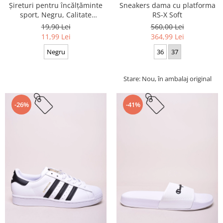
Sneakers dama cu platforma
Șireturi pentru încălțăminte
RS-X Soft
sport, Negru, Calitate
premium, 110 cm x 0.8 cm
560,00 Lei
19,90 Lei
364,99 Lei
11,99 Lei
36
37
Negru
Stare: Nou, în ambalaj original
-26%
-41%