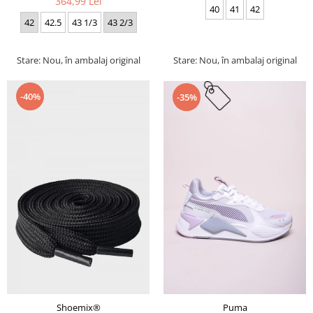
364,99 Lei
40
41
42
42
42.5
43 1/3
43 2/3
Stare: Nou, în ambalaj original
Stare: Nou, în ambalaj original
-40%
-35%
Puma
Shoemix®