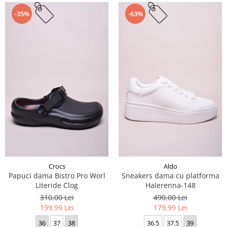
-35%
-63%
Crocs
Aldo
Papuci dama Bistro Pro Worl
Sneakers dama cu platforma
Literide Clog
Halerenna-148
310,00 Lei
490,00 Lei
199,99 Lei
179,99 Lei
36
37
38
36.5
37.5
39