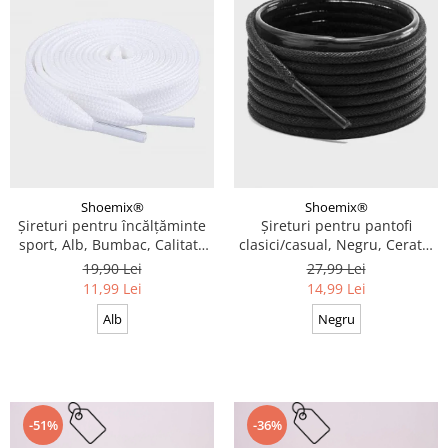
Shoemix®
Shoemix®
Șireturi pentru încălțăminte
Șireturi pentru pantofi
sport, Alb, Bumbac, Calitate
clasici/casual, Negru, Cerate,
premium, 100 cm x 0.8 cm
Calitate premium, 110 cm x
19,90 Lei
27,99 Lei
0.3 cm
11,99 Lei
14,99 Lei
Alb
Negru
-51%
-36%