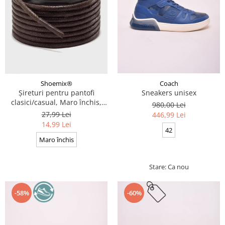
Coach
Shoemix®
Sneakers unisex
Șireturi pentru pantofi
clasici/casual, Maro închis,
980,00 Lei
Cerate, Calitate premium, 110
27,99 Lei
446,99 Lei
cm x 0.3 cm
14,99 Lei
42
Maro închis
Stare: Ca nou
-58%
-60%