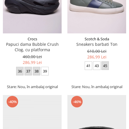
Crocs
Scotch & Soda
Papuci dama Bubble Crush
Sneakers barbati Ton
Clog, cu platforma
610,00 Lei
460,00 Lei
286,99 Lei
286,99 Lei
41
43
45
36
37
38
39
Stare: Nou, în ambalaj original
Stare: Nou, în ambalaj original
-40%
-46%