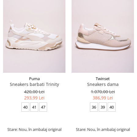
Puma
Twinset
Sneakers barbati Trinity
Sneakers dama
420,00 Lei
1.070,00 Lei
293,99 Lei
386,99 Lei
40
41
47
36
39
40
Stare: Nou, în ambalaj original
Stare: Nou, în ambalaj original