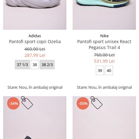
Adidas
Nike
Pantofi sport copii Ozelia
Pantofi sport unisex React
Pegasus Trail 4
460,00 Lei
760,00 Lei
287,99 Lei
531,99 Lei
37 1/3
38
38 2/3
39
40
Stare: Nou, în ambalaj original
Stare: Nou, în ambalaj original
-34%
-55%