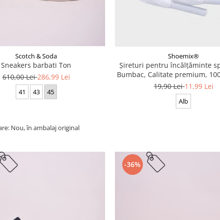
Scotch & Soda
Shoemix®
Sneakers barbati Ton
Șireturi pentru încălțăminte sp
Bumbac, Calitate premium, 100
610,00 Lei
286,99 Lei
cm
19,90 Lei
11,99 Lei
41
43
45
Alb
are: Nou, în ambalaj original
-36%