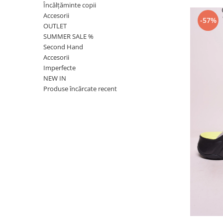
Încălțăminte copii
Accesorii
-57%
OUTLET
SUMMER SALE %
Second Hand
Accesorii
Imperfecte
NEW IN
Produse încărcate recent