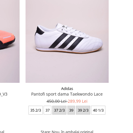
Adidas
D_V3
Pantofi sport dama Taekwondo Lace
450,00 Lei
289,99 Lei
35 2/3
37
37 2/3
39
39 2/3
40 1/3
nal
Stare: Nou, în ambalaj original