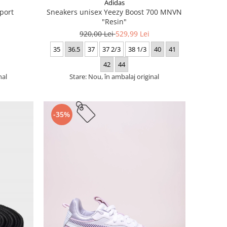
Adidas
port
Sneakers unisex Yeezy Boost 700 MNVN
"Resin"
920,00 Lei
529,99 Lei
35
36.5
37
37 2/3
38 1/3
40
41
42
44
nal
Stare: Nou, în ambalaj original
-35%