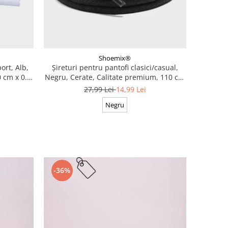
Shoemix®
ort, Alb,
Șireturi pentru pantofi clasici/casual,
 cm x 0.8
Negru, Cerate, Calitate premium, 110 cm
x 0.3 cm
27,99 Lei
14,99 Lei
Negru
-36%