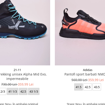
21-11
Adidas
rekking unisex Alpha Mid Evo,
Pantofi sport barbati NM
impermeabile
560,00 Lei
359,99 Lei
730,00 Lei
359,99 Lei
41.5
42.5
43.5
 2/3
41 1/3
42.5
43 1/3
are: Nou, în ambalaj original
Stare: Nou, în ambalaj origi