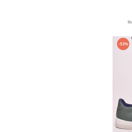
St
-53%