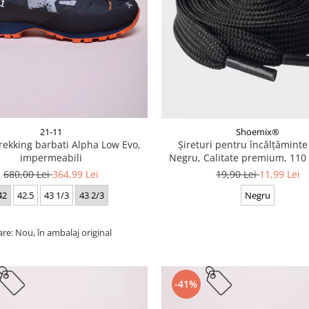
21-11
Shoemix®
trekking barbati Alpha Low Evo,
Șireturi pentru încălțăminte
impermeabili
Negru, Calitate premium, 110 
cm
680,00 Lei
364,99 Lei
19,90 Lei
11,99 Lei
42
42.5
43 1/3
43 2/3
Negru
are: Nou, în ambalaj original
-41%