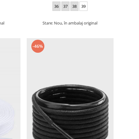
36
37
38
39
nal
Stare: Nou, în ambalaj original
-46%