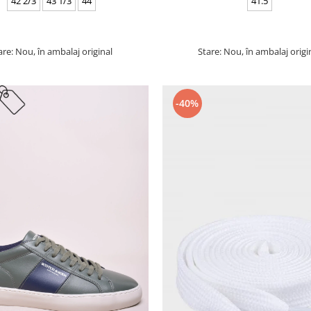
42 2/3
43 1/3
44
41.5
are: Nou, în ambalaj original
Stare: Nou, în ambalaj origi
-40%