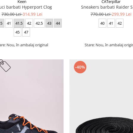
Keen
CATerpillar
uci barbati Hyperport Clog
Sneakers barbati Raider S
730,00 Lei
314,99 Lei
770,00 Lei
299,99 Lei
.5
41
41.5
42
42.5
43
44
40
41
42
45
47
are: Nou, în ambalaj original
Stare: Nou, în ambalaj origi
-40%