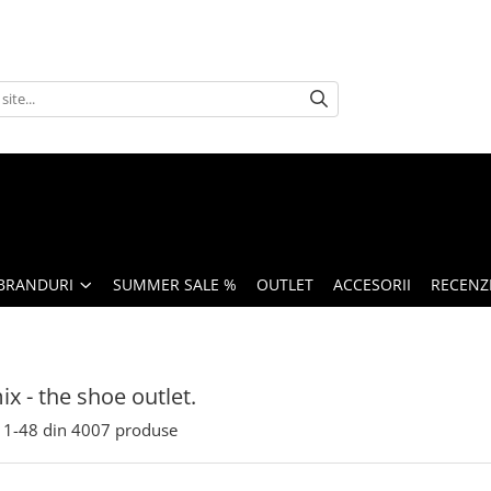
BRANDURI
SUMMER SALE %
OUTLET
ACCESORII
RECENZI
x - the shoe outlet.
1-
48
din
4007
produse