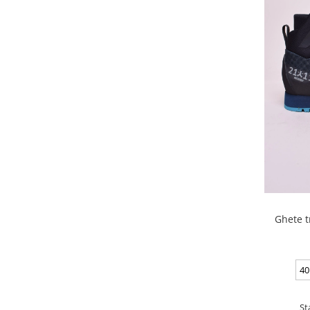
Ghete t
40
St