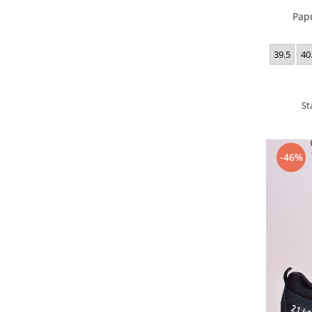
Pap
39.5
40
St
-46%