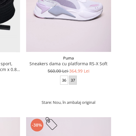
Puma
 sport,
Sneakers dama cu platforma RS-X Soft
cm x 0.8
560,00 Lei
364,99 Lei
36
37
Stare: Nou, în ambalaj original
-38%