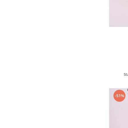
St
-51%