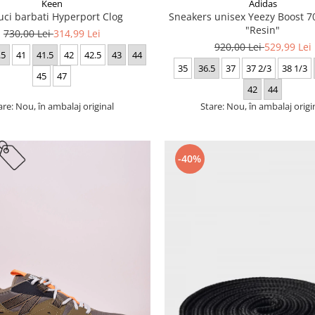
Keen
Adidas
uci barbati Hyperport Clog
Sneakers unisex Yeezy Boost
"Resin"
730,00 Lei
314,99 Lei
920,00 Lei
529,99 Lei
.5
41
41.5
42
42.5
43
44
35
36.5
37
37 2/3
38 1/3
45
47
42
44
are: Nou, în ambalaj original
Stare: Nou, în ambalaj origi
-40%