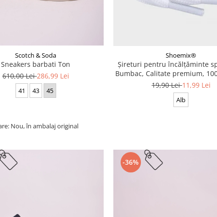
Scotch & Soda
Shoemix®
Sneakers barbati Ton
Șireturi pentru încălțăminte sp
Bumbac, Calitate premium, 100
610,00 Lei
286,99 Lei
cm
19,90 Lei
11,99 Lei
41
43
45
Alb
are: Nou, în ambalaj original
-36%