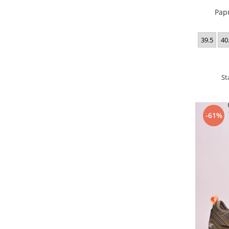
Pap
39.5
40
St
-61%