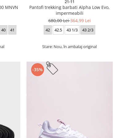
21-11
 700 MNVN
Pantofi trekking barbati Alpha Low Evo,
impermeabili
680,00 Lei
364,99 Lei
40
41
42
42.5
43 1/3
43 2/3
nal
Stare: Nou, în ambalaj original
-35%