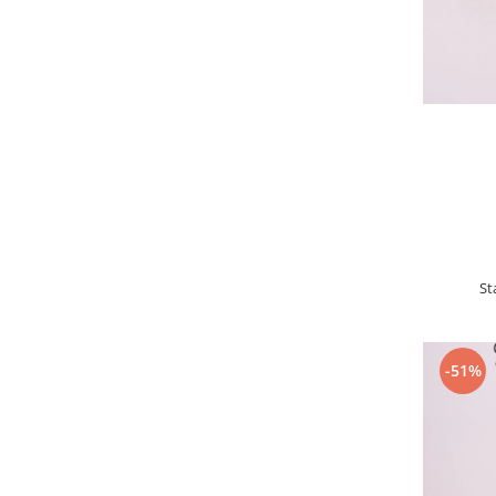
St
-51%