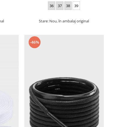
36
37
38
39
nal
Stare: Nou, în ambalaj original
-46%