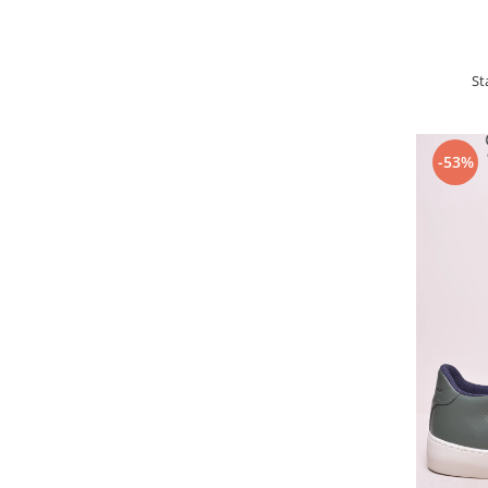
St
-53%