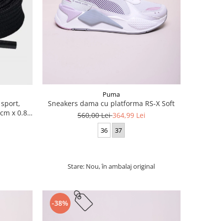
Puma
 sport,
Sneakers dama cu platforma RS-X Soft
cm x 0.8
560,00 Lei
364,99 Lei
36
37
Stare: Nou, în ambalaj original
-38%