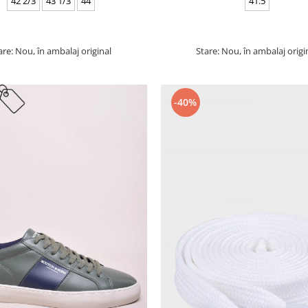
42 2/3
43 1/3
44
41.5
are: Nou, în ambalaj original
Stare: Nou, în ambalaj origi
-40%