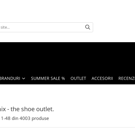
BRANDURI
SUMMER SALE %
OUTLET
ACCESORII
RECENZI
x - the shoe outlet.
1-
48
din
4003
produse