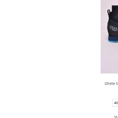
Ghete t
40
St