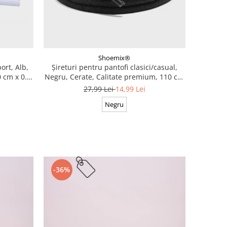
Shoemix®
ort, Alb,
Șireturi pentru pantofi clasici/casual,
 cm x 0.8
Negru, Cerate, Calitate premium, 110 cm
x 0.3 cm
27,99 Lei
14,99 Lei
Negru
-36%