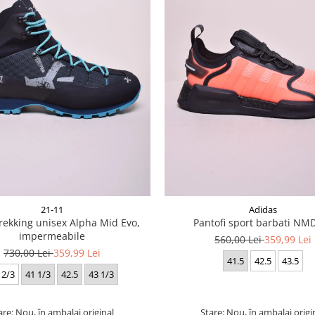
21-11
Adidas
rekking unisex Alpha Mid Evo,
Pantofi sport barbati NM
impermeabile
560,00 Lei
359,99 Lei
730,00 Lei
359,99 Lei
41.5
42.5
43.5
 2/3
41 1/3
42.5
43 1/3
are: Nou, în ambalaj original
Stare: Nou, în ambalaj origi