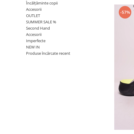
Încălțăminte copii
Accesorii
-57%
OUTLET
SUMMER SALE %
Second Hand
Accesorii
Imperfecte
NEW IN
Produse încărcate recent