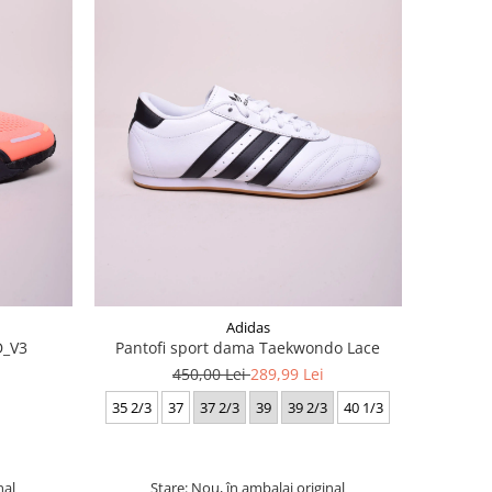
Adidas
D_V3
Pantofi sport dama Taekwondo Lace
450,00 Lei
289,99 Lei
35 2/3
37
37 2/3
39
39 2/3
40 1/3
nal
Stare: Nou, în ambalaj original