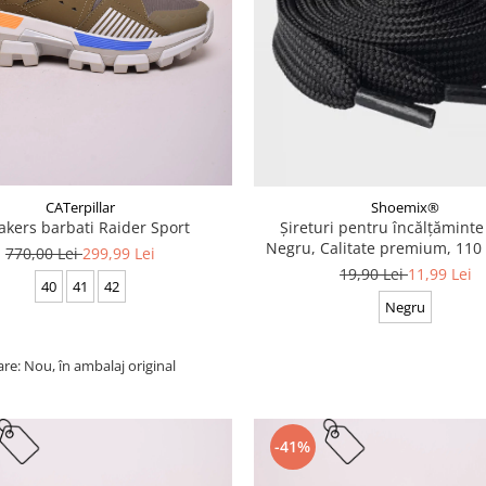
CATerpillar
Shoemix®
akers barbati Raider Sport
Șireturi pentru încălțăminte
Negru, Calitate premium, 110 
770,00 Lei
299,99 Lei
cm
19,90 Lei
11,99 Lei
40
41
42
Negru
are: Nou, în ambalaj original
-41%