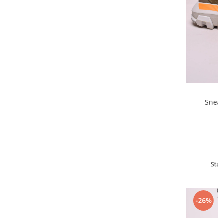
Sne
St
-26%