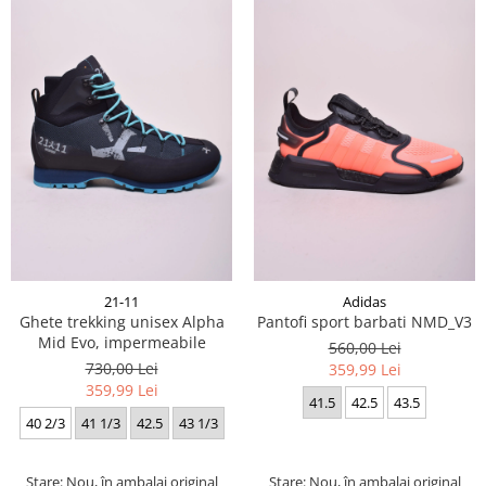
21-11
Adidas
Ghete trekking unisex Alpha
Pantofi sport barbati NMD_V3
Mid Evo, impermeabile
560,00 Lei
730,00 Lei
359,99 Lei
359,99 Lei
41.5
42.5
43.5
40 2/3
41 1/3
42.5
43 1/3
Stare: Nou, în ambalaj original
Stare: Nou, în ambalaj original