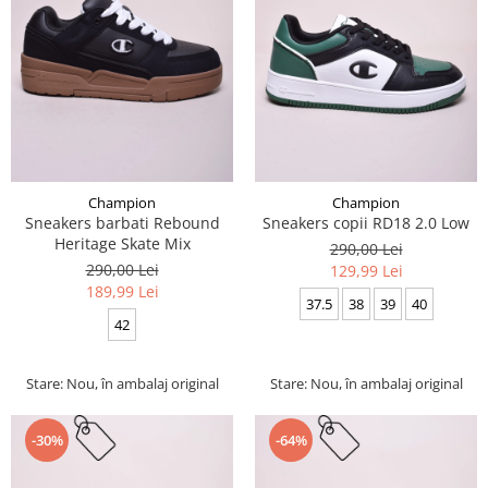
Champion
Champion
Sneakers barbati Rebound
Sneakers copii RD18 2.0 Low
Heritage Skate Mix
290,00 Lei
290,00 Lei
129,99 Lei
189,99 Lei
37.5
38
39
40
42
Stare: Nou, în ambalaj original
Stare: Nou, în ambalaj original
-30%
-64%