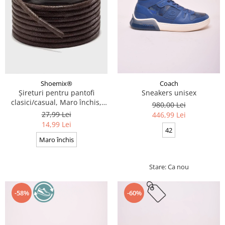
Coach
Shoemix®
Sneakers unisex
Șireturi pentru pantofi
clasici/casual, Maro închis,
980,00 Lei
Cerate, Calitate premium, 110
27,99 Lei
446,99 Lei
cm x 0.3 cm
14,99 Lei
42
Maro închis
Stare: Ca nou
-58%
-60%