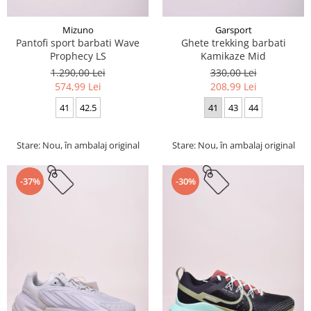
Mizuno
Garsport
Pantofi sport barbati Wave
Ghete trekking barbati
Prophecy LS
Kamikaze Mid
1.290,00 Lei
330,00 Lei
574,99 Lei
208,99 Lei
41
42.5
41
43
44
Stare: Nou, în ambalaj original
Stare: Nou, în ambalaj original
-37%
-30%