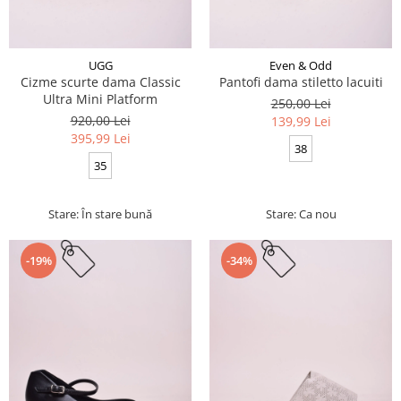
UGG
Even & Odd
Cizme scurte dama Classic
Pantofi dama stiletto lacuiti
Ultra Mini Platform
250,00 Lei
920,00 Lei
139,99 Lei
395,99 Lei
38
35
Stare: În stare bună
Stare: Ca nou
-19%
-34%