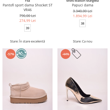
Fila
MM6 Maison Margiela
Pantofi sport dama Shocket ST
Papuci dama
VR46
3.340,00 Lei
790,00 Lei
1.894,99 Lei
274,99 Lei
38
39
Stare: În stare excelentă
Stare: Ca nou
-57%
-44%