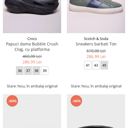
Crocs
Scotch & Soda
Papuci dama Bubble Crush
Sneakers barbati Ton
Clog, cu platforma
610,00 Lei
460,00 Lei
286,99 Lei
286,99 Lei
41
43
45
36
37
38
39
Stare: Nou, în ambalaj original
Stare: Nou, în ambalaj original
-40%
-46%