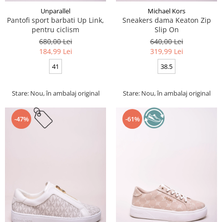
Unparallel
Michael Kors
Pantofi sport barbati Up Link,
Sneakers dama Keaton Zip
pentru ciclism
Slip On
680,00 Lei
640,00 Lei
184,99 Lei
319,99 Lei
41
38.5
Stare: Nou, în ambalaj original
Stare: Nou, în ambalaj original
-47%
-61%