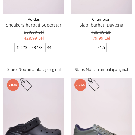
Adidas
Champion
Sneakers barbati Superstar
Slapi barbati Daytona
580,00 Lei
135,00 Lei
428,99 Lei
79,99 Lei
42 2/3
43 1/3
44
41.5
Stare: Nou, în ambalaj original
Stare: Nou, în ambalaj original
-38%
-53%