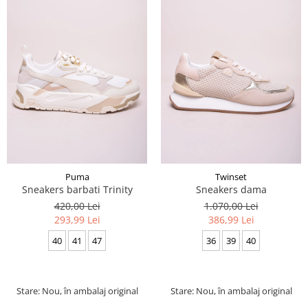
Puma
Twinset
Sneakers barbati Trinity
Sneakers dama
420,00 Lei
1.070,00 Lei
293,99 Lei
386,99 Lei
40
41
47
36
39
40
Stare: Nou, în ambalaj original
Stare: Nou, în ambalaj original