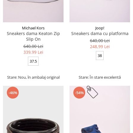
Michael Kors
Joop!
Sneakers dama Keaton Zip
Sneakers dama cu platforma
Slip On
640,00 Lei
640,00 Lei
248,99 Lei
339,99 Lei
38
37.5
Stare: Nou, în ambalaj original
Stare: În stare excelentă
-46%
-54%