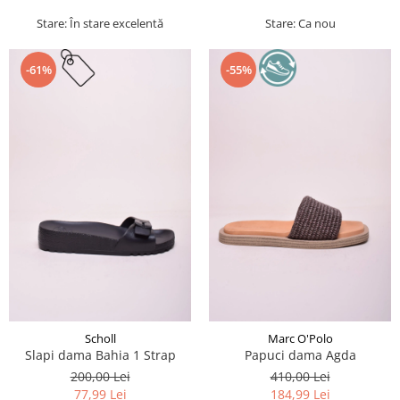
Stare: În stare excelentă
Stare: Ca nou
-61%
-55%
Scholl
Marc O'Polo
Slapi dama Bahia 1 Strap
Papuci dama Agda
200,00 Lei
410,00 Lei
77,99 Lei
184,99 Lei