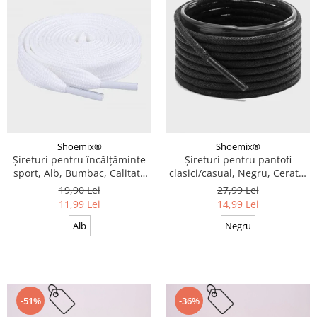
Shoemix®
Shoemix®
Șireturi pentru încălțăminte
Șireturi pentru pantofi
sport, Alb, Bumbac, Calitate
clasici/casual, Negru, Cerate,
premium, 100 cm x 0.8 cm
Calitate premium, 110 cm x
19,90 Lei
27,99 Lei
0.3 cm
11,99 Lei
14,99 Lei
Alb
Negru
-51%
-36%