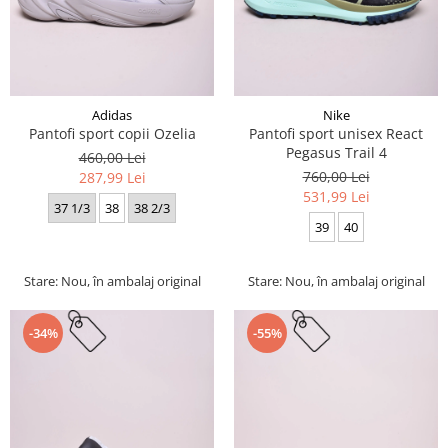
Adidas
Nike
Pantofi sport copii Ozelia
Pantofi sport unisex React
Pegasus Trail 4
460,00 Lei
760,00 Lei
287,99 Lei
531,99 Lei
37 1/3
38
38 2/3
39
40
Stare: Nou, în ambalaj original
Stare: Nou, în ambalaj original
-34%
-55%