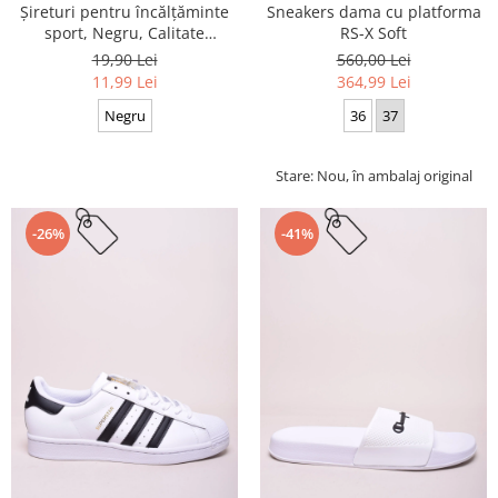
Sneakers dama cu platforma
Șireturi pentru încălțăminte
RS-X Soft
sport, Negru, Calitate
premium, 110 cm x 0.8 cm
560,00 Lei
19,90 Lei
364,99 Lei
11,99 Lei
36
37
Negru
Stare: Nou, în ambalaj original
-26%
-41%