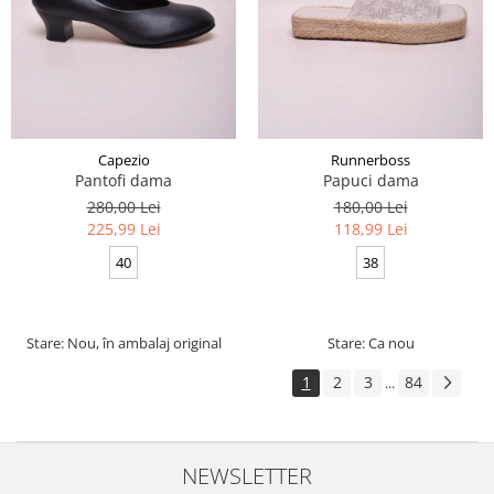
Capezio
Runnerboss
Pantofi dama
Papuci dama
280,00 Lei
180,00 Lei
225,99 Lei
118,99 Lei
40
38
Stare: Nou, în ambalaj original
Stare: Ca nou
1
2
3
84
...
NEWSLETTER