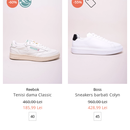
-60%
-55%
Reebok
Boss
Tenisi dama Classic
Sneakers barbati Colyn
460,00 Lei
960,00 Lei
185,99 Lei
428,99 Lei
40
45