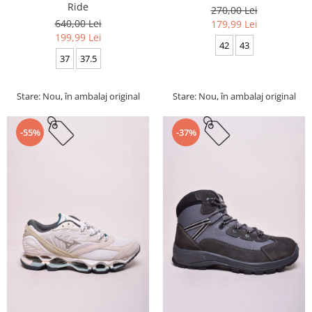
Ride
270,00 Lei
640,00 Lei
179,99 Lei
199,99 Lei
42
43
37
37.5
Stare: Nou, în ambalaj original
Stare: Nou, în ambalaj original
-55%
-37%