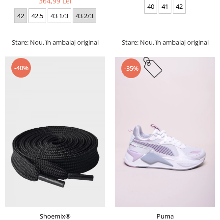
364,99 Lei
40
41
42
42
42.5
43 1/3
43 2/3
Stare: Nou, în ambalaj original
Stare: Nou, în ambalaj original
-40%
-35%
Puma
Shoemix®