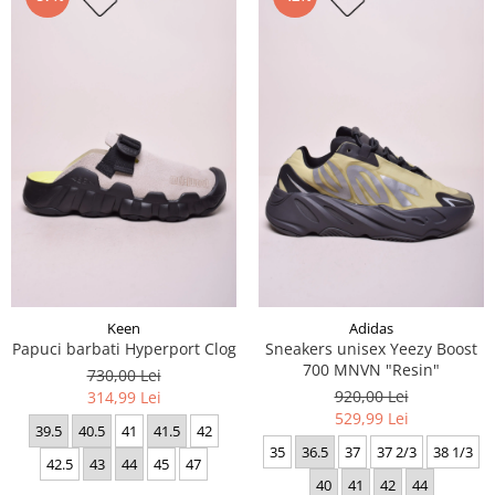
Keen
Adidas
Papuci barbati Hyperport Clog
Sneakers unisex Yeezy Boost
700 MNVN "Resin"
730,00 Lei
920,00 Lei
314,99 Lei
529,99 Lei
39.5
40.5
41
41.5
42
35
36.5
37
37 2/3
38 1/3
42.5
43
44
45
47
40
41
42
44