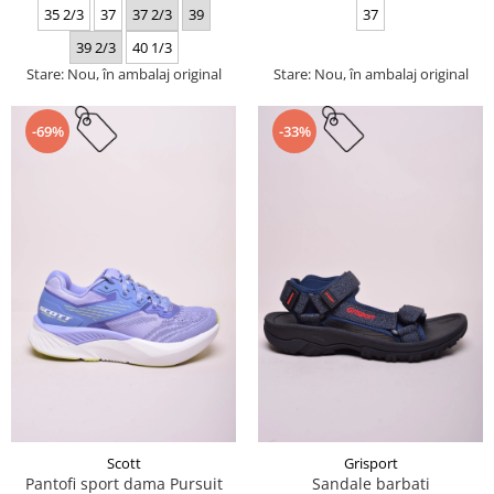
35 2/3
37
37 2/3
39
37
39 2/3
40 1/3
Stare: Nou, în ambalaj original
Stare: Nou, în ambalaj original
-69%
-33%
Scott
Grisport
Pantofi sport dama Pursuit
Sandale barbati