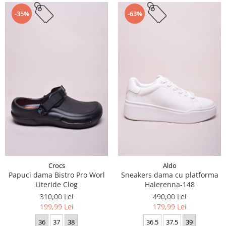
-35%
-63%
Crocs
Aldo
Papuci dama Bistro Pro Worl
Sneakers dama cu platforma
Literide Clog
Halerenna-148
310,00 Lei
490,00 Lei
199,99 Lei
179,99 Lei
36
37
38
36.5
37.5
39