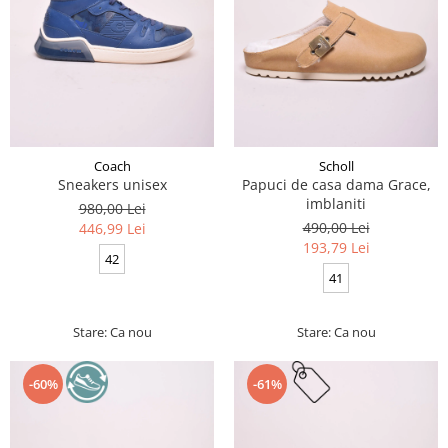
Coach
Scholl
Sneakers unisex
Papuci de casa dama Grace,
imblaniti
980,00 Lei
490,00 Lei
446,99 Lei
193,79 Lei
42
41
Stare: Ca nou
Stare: Ca nou
-60%
-61%