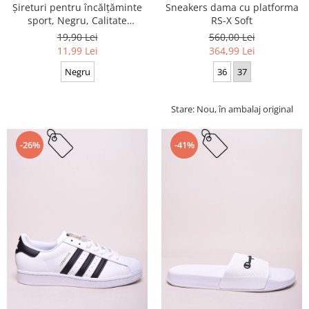
Sneakers dama cu platforma
Șireturi pentru încălțăminte
RS-X Soft
sport, Negru, Calitate
premium, 110 cm x 0.8 cm
560,00 Lei
19,90 Lei
364,99 Lei
11,99 Lei
36
37
Negru
Stare: Nou, în ambalaj original
-26%
-41%