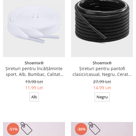
Shoemix®
Shoemix®
Șireturi pentru încălțăminte
Șireturi pentru pantofi
sport, Alb, Bumbac, Calitate
clasici/casual, Negru, Cerate,
premium, 100 cm x 0.8 cm
Calitate premium, 110 cm x
19,90 Lei
27,99 Lei
0.3 cm
11,99 Lei
14,99 Lei
Alb
Negru
-51%
-36%