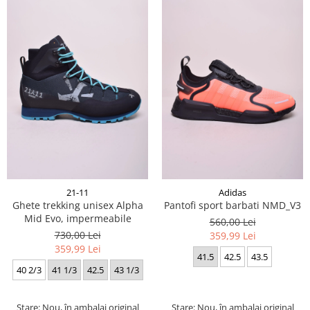
21-11
Adidas
Ghete trekking unisex Alpha
Pantofi sport barbati NMD_V3
Mid Evo, impermeabile
560,00 Lei
730,00 Lei
359,99 Lei
359,99 Lei
41.5
42.5
43.5
40 2/3
41 1/3
42.5
43 1/3
Stare: Nou, în ambalaj original
Stare: Nou, în ambalaj original