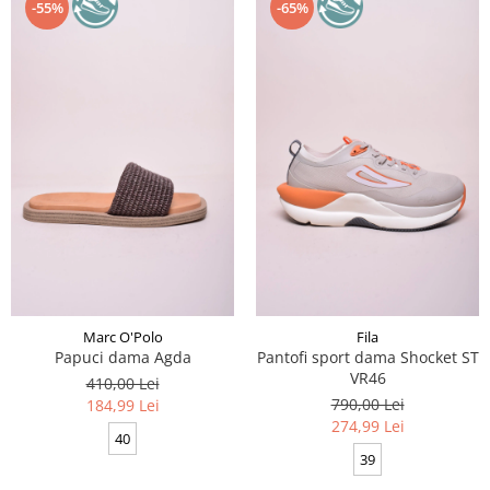
-55%
-65%
Marc O'Polo
Fila
Papuci dama Agda
Pantofi sport dama Shocket ST
VR46
410,00 Lei
790,00 Lei
184,99 Lei
274,99 Lei
40
39