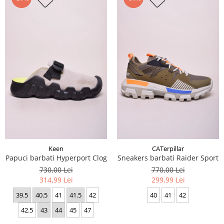
Keen
CATerpillar
Papuci barbati Hyperport Clog
Sneakers barbati Raider Sport
730,00 Lei
770,00 Lei
314,99 Lei
299,99 Lei
39.5
40.5
41
41.5
42
40
41
42
42.5
43
44
45
47