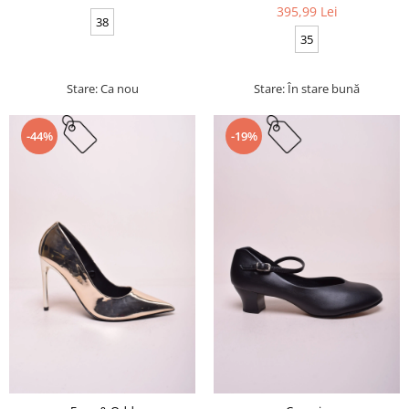
395,99 Lei
38
35
Stare: Ca nou
Stare: În stare bună
-44%
-19%