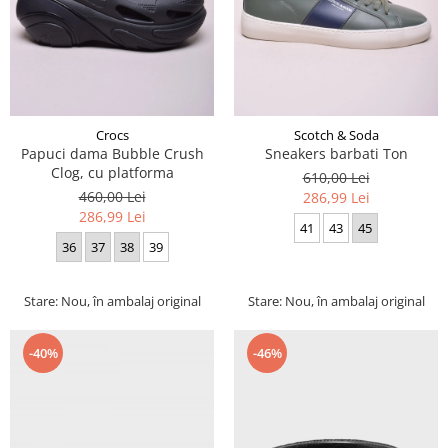
Crocs
Scotch & Soda
Papuci dama Bubble Crush
Sneakers barbati Ton
Clog, cu platforma
610,00 Lei
460,00 Lei
286,99 Lei
286,99 Lei
41
43
45
36
37
38
39
Stare: Nou, în ambalaj original
Stare: Nou, în ambalaj original
-40%
-46%