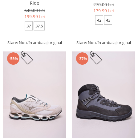
Ride
270,00 Lei
640,00 Lei
179,99 Lei
199,99 Lei
42
43
37
37.5
Stare: Nou, în ambalaj original
Stare: Nou, în ambalaj original
-55%
-37%