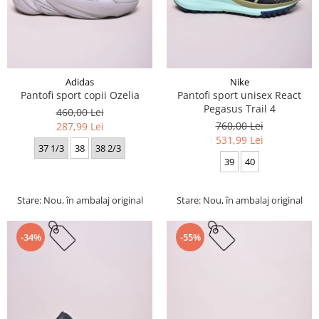
Adidas
Nike
Pantofi sport copii Ozelia
Pantofi sport unisex React
Pegasus Trail 4
460,00 Lei
760,00 Lei
287,99 Lei
531,99 Lei
37 1/3
38
38 2/3
39
40
Stare: Nou, în ambalaj original
Stare: Nou, în ambalaj original
-34%
-55%