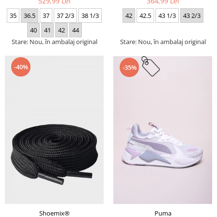
529,99 Lei
364,99 Lei
35
36.5
37
37 2/3
38 1/3
42
42.5
43 1/3
43 2/3
40
41
42
44
Stare: Nou, în ambalaj original
Stare: Nou, în ambalaj original
-40%
-35%
Puma
Shoemix®