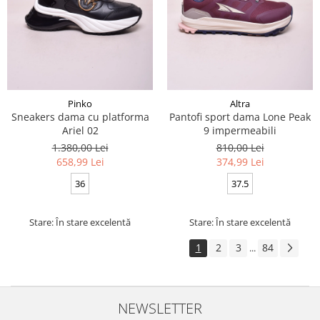
Pinko
Altra
Sneakers dama cu platforma
Pantofi sport dama Lone Peak
Ariel 02
9 impermeabili
1.380,00 Lei
810,00 Lei
658,99 Lei
374,99 Lei
36
37.5
Stare: În stare excelentă
Stare: În stare excelentă
1
2
3
84
...
NEWSLETTER