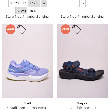
35 2/3
37
37 2/3
39
37
39 2/3
40 1/3
Stare: Nou, în ambalaj original
Stare: Nou, în ambalaj original
-69%
-33%
Scott
Grisport
Pantofi sport dama Pursuit
Sandale barbati