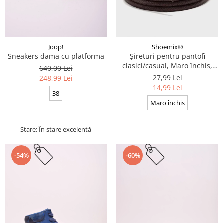
Joop!
Shoemix®
Sneakers dama cu platforma
Șireturi pentru pantofi
clasici/casual, Maro închis,
640,00 Lei
Cerate, Calitate premium, 110
27,99 Lei
248,99 Lei
cm x 0.3 cm
14,99 Lei
38
Maro închis
Stare: În stare excelentă
-54%
-60%