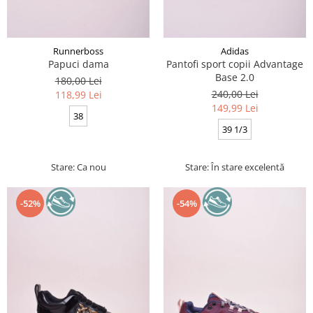
Runnerboss
Adidas
Papuci dama
Pantofi sport copii Advantage
Base 2.0
180,00 Lei
240,00 Lei
118,99 Lei
149,99 Lei
38
39 1/3
Stare: Ca nou
Stare: În stare excelentă
-52%
-54%