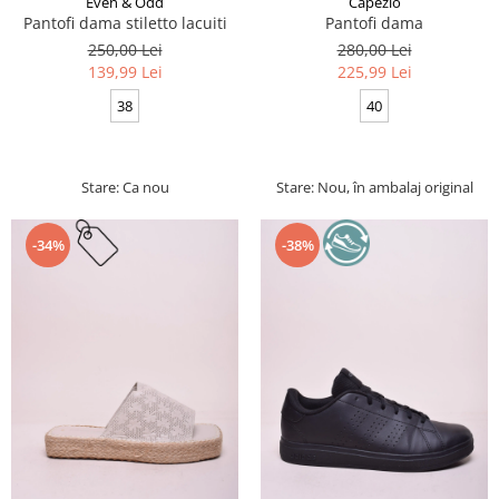
Even & Odd
Capezio
Pantofi dama stiletto lacuiti
Pantofi dama
250,00 Lei
280,00 Lei
139,99 Lei
225,99 Lei
38
40
Stare: Ca nou
Stare: Nou, în ambalaj original
-34%
-38%