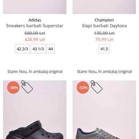
Adidas
Champion
Sneakers barbati Superstar
Slapi barbati Daytona
580,00 Lei
135,00 Lei
428,99 Lei
79,99 Lei
42 2/3
43 1/3
44
41.5
Stare: Nou, în ambalaj original
Stare: Nou, în ambalaj original
-38%
-53%