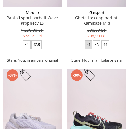
Mizuno
Garsport
Pantofi sport barbati Wave
Ghete trekking barbati
Prophecy LS
Kamikaze Mid
1.290,00 Lei
330,00 Lei
574,99 Lei
208,99 Lei
41
42.5
41
43
44
Stare: Nou, în ambalaj original
Stare: Nou, în ambalaj original
-37%
-30%