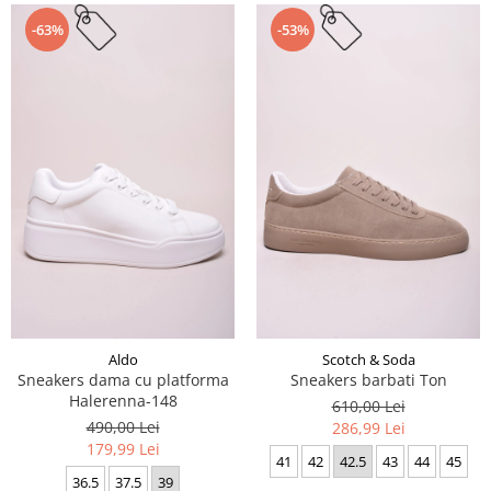
-63%
-53%
Aldo
Scotch & Soda
Sneakers dama cu platforma
Sneakers barbati Ton
Halerenna-148
610,00 Lei
490,00 Lei
286,99 Lei
179,99 Lei
41
42
42.5
43
44
45
36.5
37.5
39