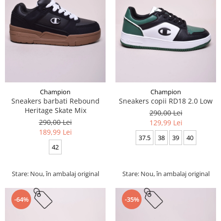
Champion
Champion
Sneakers barbati Rebound
Sneakers copii RD18 2.0 Low
Heritage Skate Mix
290,00 Lei
290,00 Lei
129,99 Lei
189,99 Lei
37.5
38
39
40
42
Stare: Nou, în ambalaj original
Stare: Nou, în ambalaj original
-64%
-35%