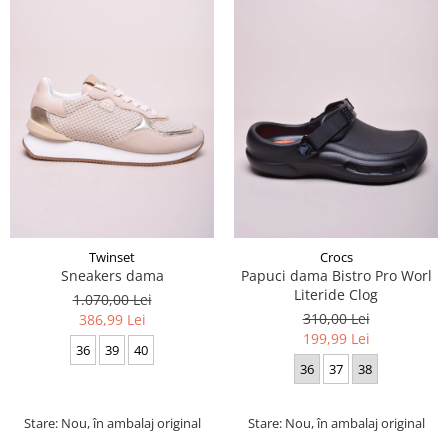
Twinset
Crocs
Sneakers dama
Papuci dama Bistro Pro Worl
Literide Clog
1.070,00 Lei
310,00 Lei
386,99 Lei
199,99 Lei
36
39
40
36
37
38
Stare: Nou, în ambalaj original
Stare: Nou, în ambalaj original