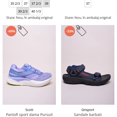
35 2/3
37
37 2/3
39
37
39 2/3
40 1/3
Stare: Nou, în ambalaj original
Stare: Nou, în ambalaj original
-69%
-33%
Scott
Grisport
Pantofi sport dama Pursuit
Sandale barbati