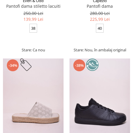
Even & Odd
Capezio
Pantofi dama stiletto lacuiti
Pantofi dama
250,00 Lei
280,00 Lei
139,99 Lei
225,99 Lei
38
40
Stare: Ca nou
Stare: Nou, în ambalaj original
-34%
-38%