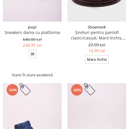
Joop!
Shoemix®
Sneakers dama cu platforma
Șireturi pentru pantofi
clasici/casual, Maro închis,
640,00 Lei
Cerate, Calitate premium, 110
27,99 Lei
248,99 Lei
cm x 0.3 cm
14,99 Lei
38
Maro închis
Stare: În stare excelentă
-54%
-60%