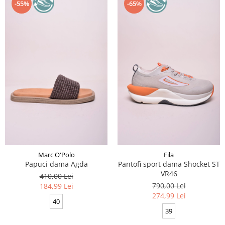
-55%
-65%
Marc O'Polo
Fila
Papuci dama Agda
Pantofi sport dama Shocket ST
VR46
410,00 Lei
790,00 Lei
184,99 Lei
274,99 Lei
40
39