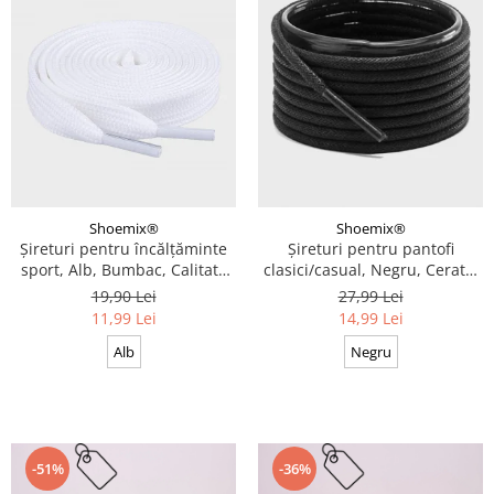
Shoemix®
Shoemix®
Șireturi pentru încălțăminte
Șireturi pentru pantofi
sport, Alb, Bumbac, Calitate
clasici/casual, Negru, Cerate,
premium, 100 cm x 0.8 cm
Calitate premium, 110 cm x
19,90 Lei
27,99 Lei
0.3 cm
11,99 Lei
14,99 Lei
Alb
Negru
-51%
-36%