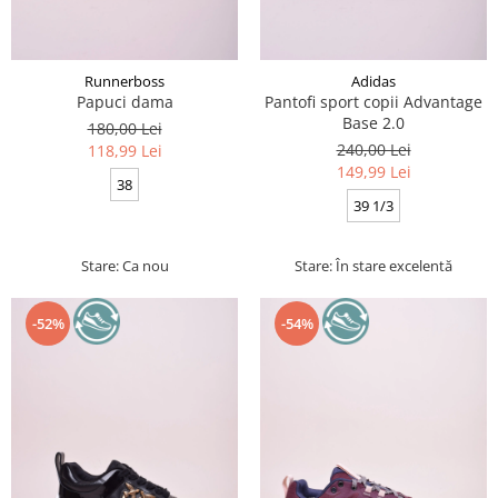
Runnerboss
Adidas
Papuci dama
Pantofi sport copii Advantage
Base 2.0
180,00 Lei
240,00 Lei
118,99 Lei
149,99 Lei
38
39 1/3
Stare: Ca nou
Stare: În stare excelentă
-52%
-54%