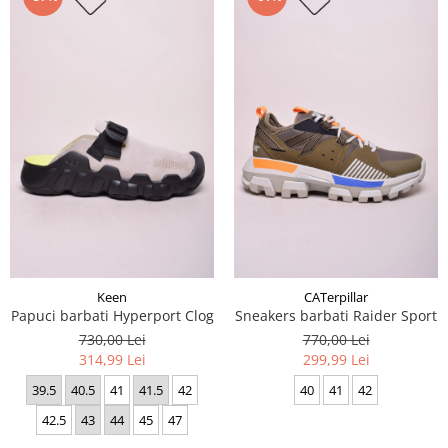
Keen
CATerpillar
Papuci barbati Hyperport Clog
Sneakers barbati Raider Sport
730,00 Lei
770,00 Lei
314,99 Lei
299,99 Lei
39.5
40.5
41
41.5
42
40
41
42
42.5
43
44
45
47