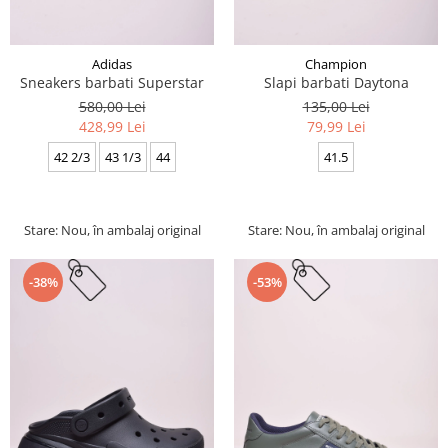
Adidas
Champion
Sneakers barbati Superstar
Slapi barbati Daytona
580,00 Lei
135,00 Lei
428,99 Lei
79,99 Lei
42 2/3
43 1/3
44
41.5
Stare: Nou, în ambalaj original
Stare: Nou, în ambalaj original
-38%
-53%