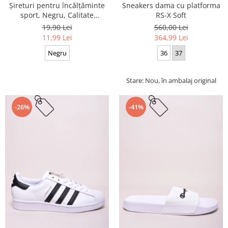
Sneakers dama cu platforma
Șireturi pentru încălțăminte
RS-X Soft
sport, Negru, Calitate
premium, 110 cm x 0.8 cm
560,00 Lei
19,90 Lei
364,99 Lei
11,99 Lei
36
37
Negru
Stare: Nou, în ambalaj original
-26%
-41%