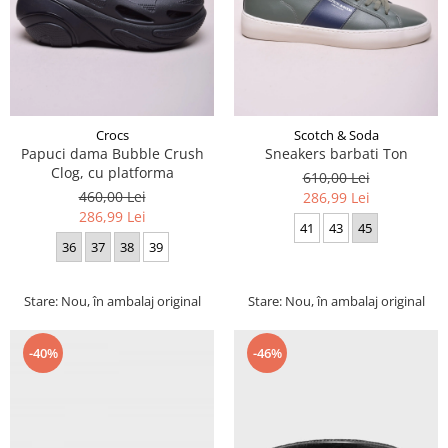
Crocs
Scotch & Soda
Papuci dama Bubble Crush
Sneakers barbati Ton
Clog, cu platforma
610,00 Lei
460,00 Lei
286,99 Lei
286,99 Lei
41
43
45
36
37
38
39
Stare: Nou, în ambalaj original
Stare: Nou, în ambalaj original
-40%
-46%