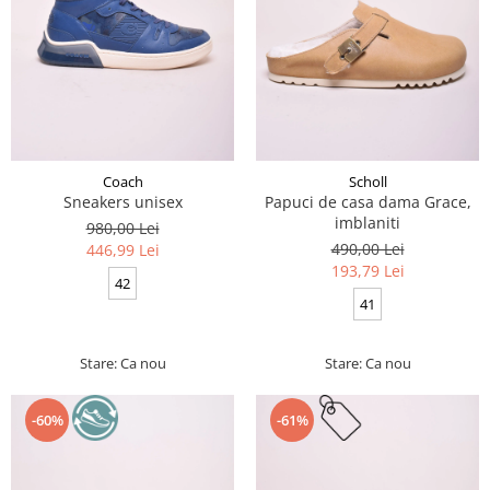
Coach
Scholl
Sneakers unisex
Papuci de casa dama Grace,
imblaniti
980,00 Lei
490,00 Lei
446,99 Lei
193,79 Lei
42
41
Stare: Ca nou
Stare: Ca nou
-60%
-61%