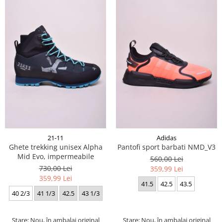
21-11
Adidas
Ghete trekking unisex Alpha
Pantofi sport barbati NMD_V3
Mid Evo, impermeabile
560,00 Lei
730,00 Lei
359,99 Lei
359,99 Lei
41.5
42.5
43.5
40 2/3
41 1/3
42.5
43 1/3
Stare: Nou, în ambalaj original
Stare: Nou, în ambalaj original