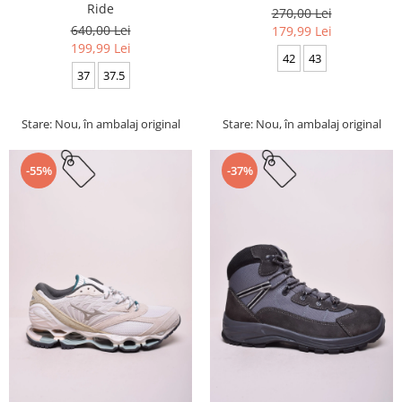
Ride
270,00 Lei
640,00 Lei
179,99 Lei
199,99 Lei
42
43
37
37.5
Stare: Nou, în ambalaj original
Stare: Nou, în ambalaj original
-55%
-37%