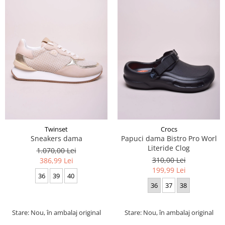
Twinset
Crocs
Sneakers dama
Papuci dama Bistro Pro Worl
Literide Clog
1.070,00 Lei
310,00 Lei
386,99 Lei
199,99 Lei
36
39
40
36
37
38
Stare: Nou, în ambalaj original
Stare: Nou, în ambalaj original