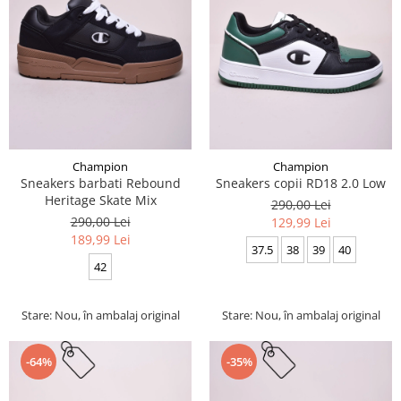
Champion
Champion
Sneakers barbati Rebound
Sneakers copii RD18 2.0 Low
Heritage Skate Mix
290,00 Lei
290,00 Lei
129,99 Lei
189,99 Lei
37.5
38
39
40
42
Stare: Nou, în ambalaj original
Stare: Nou, în ambalaj original
-64%
-35%