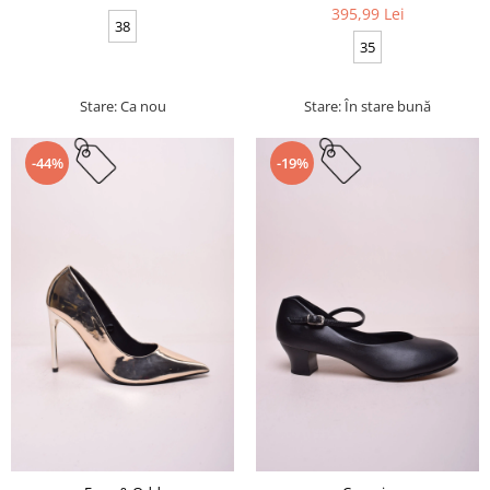
395,99 Lei
38
35
Stare: Ca nou
Stare: În stare bună
-44%
-19%