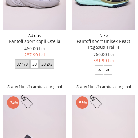
Adidas
Nike
Pantofi sport copii Ozelia
Pantofi sport unisex React
Pegasus Trail 4
460,00 Lei
760,00 Lei
287,99 Lei
531,99 Lei
37 1/3
38
38 2/3
39
40
Stare: Nou, în ambalaj original
Stare: Nou, în ambalaj original
-34%
-55%