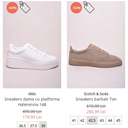
-63%
-53%
Aldo
Scotch & Soda
Sneakers dama cu platforma
Sneakers barbati Ton
Halerenna-148
610,00 Lei
490,00 Lei
286,99 Lei
179,99 Lei
41
42
42.5
43
44
45
36.5
37.5
39