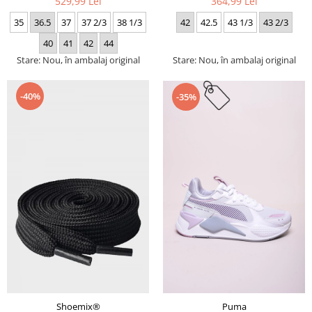
529,99 Lei
364,99 Lei
35
36.5
37
37 2/3
38 1/3
42
42.5
43 1/3
43 2/3
40
41
42
44
Stare: Nou, în ambalaj original
Stare: Nou, în ambalaj original
-40%
-35%
Puma
Shoemix®