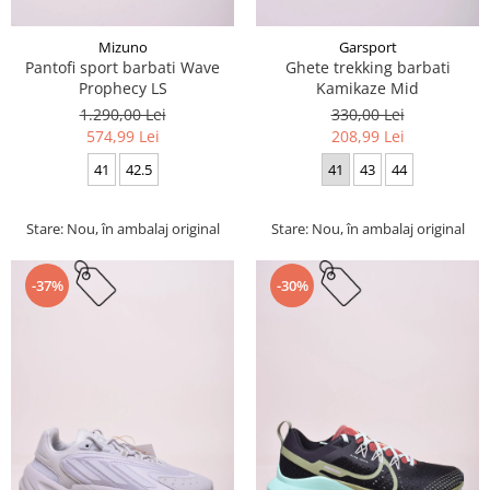
Mizuno
Garsport
Pantofi sport barbati Wave
Ghete trekking barbati
Prophecy LS
Kamikaze Mid
1.290,00 Lei
330,00 Lei
574,99 Lei
208,99 Lei
41
42.5
41
43
44
Stare: Nou, în ambalaj original
Stare: Nou, în ambalaj original
-37%
-30%