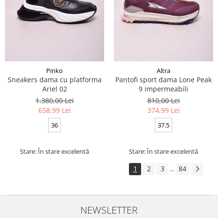
Pinko
Altra
Sneakers dama cu platforma
Pantofi sport dama Lone Peak
Ariel 02
9 impermeabili
1.380,00 Lei
810,00 Lei
658,99 Lei
374,99 Lei
36
37.5
Stare: În stare excelentă
Stare: În stare excelentă
1
2
3
84
...
NEWSLETTER