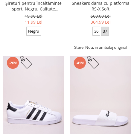
Sneakers dama cu platforma
Șireturi pentru încălțăminte
RS-X Soft
sport, Negru, Calitate
premium, 110 cm x 0.8 cm
560,00 Lei
19,90 Lei
364,99 Lei
11,99 Lei
36
37
Negru
Stare: Nou, în ambalaj original
-26%
-41%