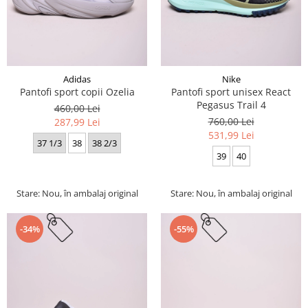
Adidas
Nike
Pantofi sport copii Ozelia
Pantofi sport unisex React
Pegasus Trail 4
460,00 Lei
760,00 Lei
287,99 Lei
531,99 Lei
37 1/3
38
38 2/3
39
40
Stare: Nou, în ambalaj original
Stare: Nou, în ambalaj original
-34%
-55%