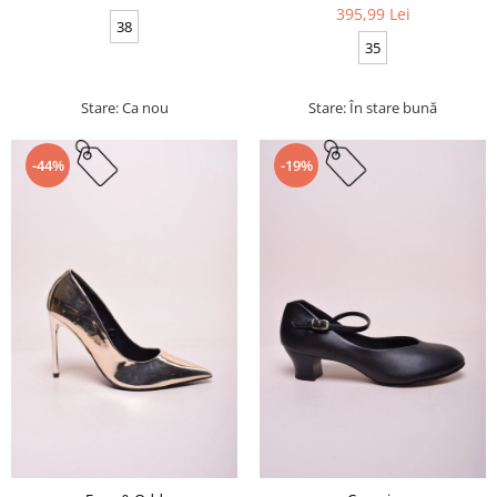
395,99 Lei
38
35
Stare: Ca nou
Stare: În stare bună
-44%
-19%