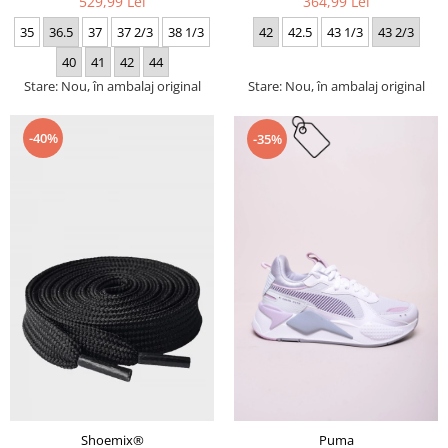
529,99 Lei
364,99 Lei
35
36.5
37
37 2/3
38 1/3
42
42.5
43 1/3
43 2/3
40
41
42
44
Stare: Nou, în ambalaj original
Stare: Nou, în ambalaj original
-40%
-35%
Puma
Shoemix®