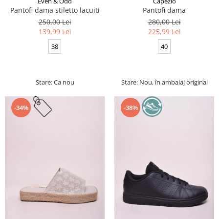
Even & Odd
Capezio
Pantofi dama stiletto lacuiti
Pantofi dama
250,00 Lei
280,00 Lei
139,99 Lei
225,99 Lei
38
40
Stare: Ca nou
Stare: Nou, în ambalaj original
-34%
-38%