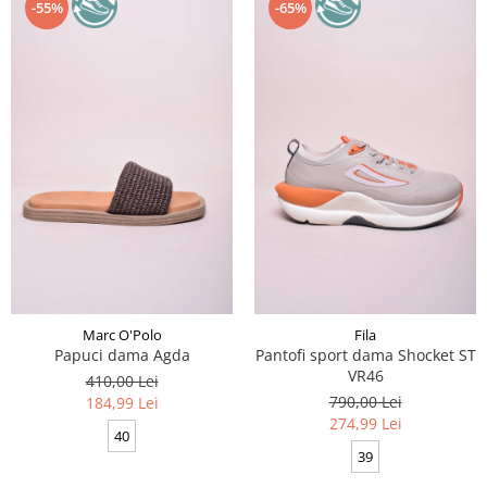
-55%
-65%
Marc O'Polo
Fila
Papuci dama Agda
Pantofi sport dama Shocket ST
VR46
410,00 Lei
790,00 Lei
184,99 Lei
274,99 Lei
40
39