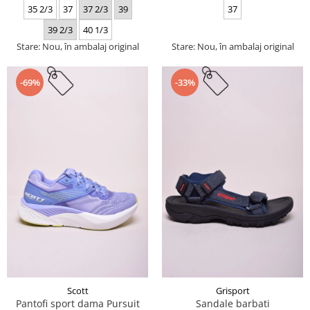
35 2/3
37
37 2/3
39
37
39 2/3
40 1/3
Stare: Nou, în ambalaj original
Stare: Nou, în ambalaj original
-69%
-33%
Scott
Grisport
Pantofi sport dama Pursuit
Sandale barbati