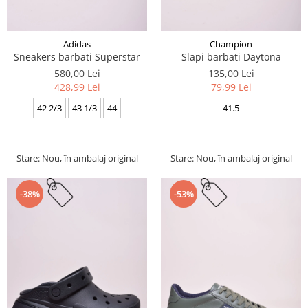
Adidas
Champion
Sneakers barbati Superstar
Slapi barbati Daytona
580,00 Lei
135,00 Lei
428,99 Lei
79,99 Lei
42 2/3
43 1/3
44
41.5
Stare: Nou, în ambalaj original
Stare: Nou, în ambalaj original
-38%
-53%