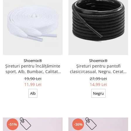
Shoemix®
Shoemix®
Șireturi pentru încălțăminte
Șireturi pentru pantofi
sport, Alb, Bumbac, Calitate
clasici/casual, Negru, Cerate,
premium, 100 cm x 0.8 cm
Calitate premium, 110 cm x
19,90 Lei
27,99 Lei
0.3 cm
11,99 Lei
14,99 Lei
Alb
Negru
-51%
-36%