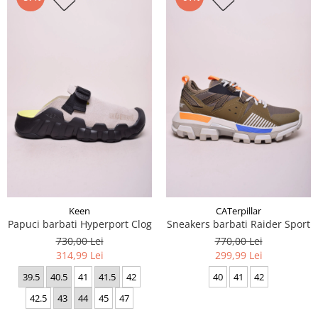
Keen
CATerpillar
Papuci barbati Hyperport Clog
Sneakers barbati Raider Sport
730,00 Lei
770,00 Lei
314,99 Lei
299,99 Lei
39.5
40.5
41
41.5
42
40
41
42
42.5
43
44
45
47