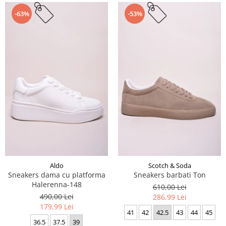
-63%
-53%
Aldo
Scotch & Soda
Sneakers dama cu platforma
Sneakers barbati Ton
Halerenna-148
610,00 Lei
490,00 Lei
286,99 Lei
179,99 Lei
41
42
42.5
43
44
45
36.5
37.5
39