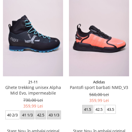
21-11
Adidas
Ghete trekking unisex Alpha
Pantofi sport barbati NMD_V3
Mid Evo, impermeabile
560,00 Lei
730,00 Lei
359,99 Lei
359,99 Lei
41.5
42.5
43.5
40 2/3
41 1/3
42.5
43 1/3
Stare: Nou, în ambalaj original
Stare: Nou, în ambalaj original