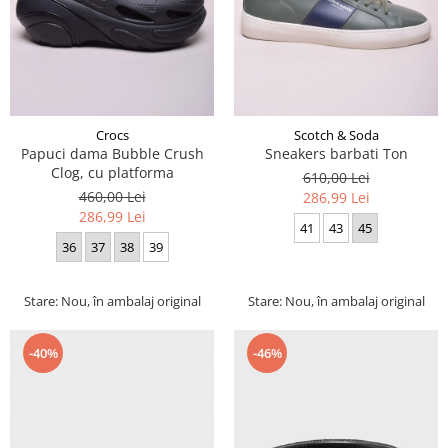
Crocs
Scotch & Soda
Papuci dama Bubble Crush
Sneakers barbati Ton
Clog, cu platforma
610,00 Lei
460,00 Lei
286,99 Lei
286,99 Lei
41
43
45
36
37
38
39
Stare: Nou, în ambalaj original
Stare: Nou, în ambalaj original
-40%
-46%