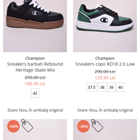
Champion
Champion
Sneakers barbati Rebound
Sneakers copii RD18 2.0 Low
Heritage Skate Mix
290,00 Lei
290,00 Lei
129,99 Lei
189,99 Lei
37.5
38
39
40
42
Stare: Nou, în ambalaj original
Stare: Nou, în ambalaj original
-64%
-35%