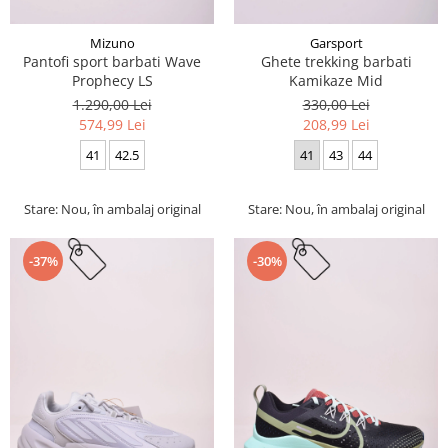
Mizuno
Garsport
Pantofi sport barbati Wave
Ghete trekking barbati
Prophecy LS
Kamikaze Mid
1.290,00 Lei
330,00 Lei
574,99 Lei
208,99 Lei
41
42.5
41
43
44
Stare: Nou, în ambalaj original
Stare: Nou, în ambalaj original
-37%
-30%