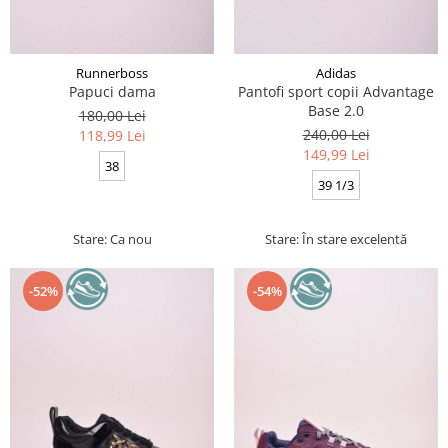
Runnerboss
Adidas
Papuci dama
Pantofi sport copii Advantage
Base 2.0
180,00 Lei
240,00 Lei
118,99 Lei
149,99 Lei
38
39 1/3
Stare: Ca nou
Stare: În stare excelentă
-52%
-54%