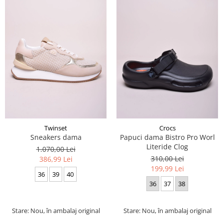
Twinset
Crocs
Sneakers dama
Papuci dama Bistro Pro Worl
Literide Clog
1.070,00 Lei
310,00 Lei
386,99 Lei
199,99 Lei
36
39
40
36
37
38
Stare: Nou, în ambalaj original
Stare: Nou, în ambalaj original