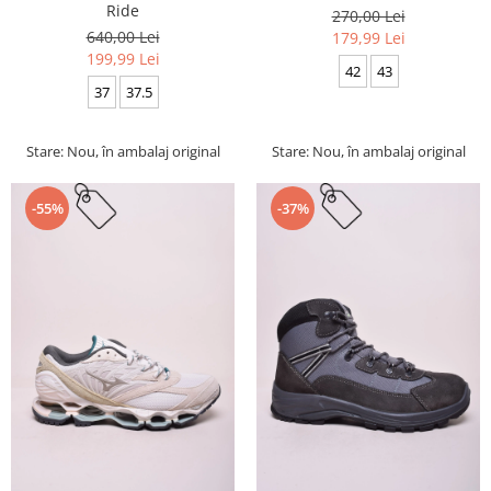
Ride
270,00 Lei
640,00 Lei
179,99 Lei
199,99 Lei
42
43
37
37.5
Stare: Nou, în ambalaj original
Stare: Nou, în ambalaj original
-55%
-37%