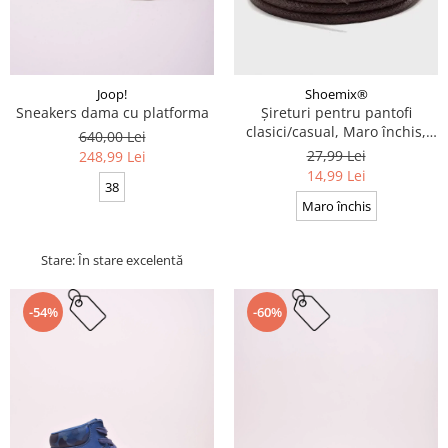
Joop!
Shoemix®
Sneakers dama cu platforma
Șireturi pentru pantofi
clasici/casual, Maro închis,
640,00 Lei
Cerate, Calitate premium, 110
27,99 Lei
248,99 Lei
cm x 0.3 cm
14,99 Lei
38
Maro închis
Stare: În stare excelentă
-54%
-60%