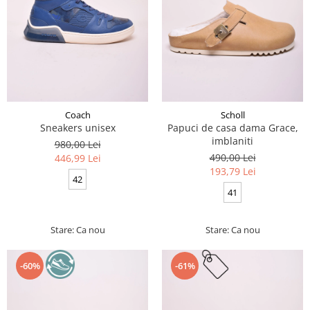
Coach
Scholl
Sneakers unisex
Papuci de casa dama Grace,
imblaniti
980,00 Lei
490,00 Lei
446,99 Lei
193,79 Lei
42
41
Stare: Ca nou
Stare: Ca nou
-60%
-61%