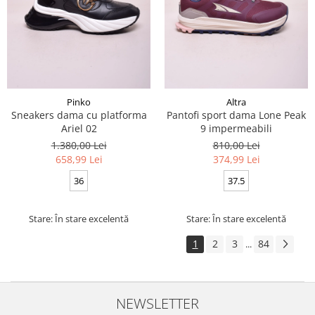
Pinko
Altra
Sneakers dama cu platforma
Pantofi sport dama Lone Peak
Ariel 02
9 impermeabili
1.380,00 Lei
810,00 Lei
658,99 Lei
374,99 Lei
36
37.5
Stare: În stare excelentă
Stare: În stare excelentă
1
2
3
84
...
NEWSLETTER