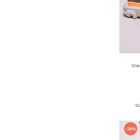
Sne
St
-26%