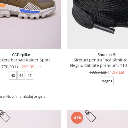
CATerpillar
Shoemix®
akers barbati Raider Sport
Șireturi pentru încălțăminte
Negru, Calitate premium, 110 
770,00 Lei
299,99 Lei
cm
19,90 Lei
11,99 Lei
40
41
42
Negru
are: Nou, în ambalaj original
-41%