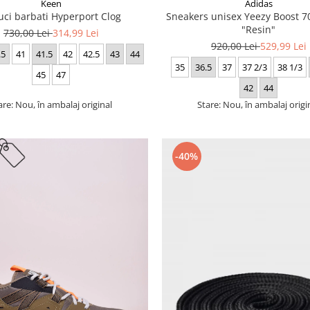
Keen
Adidas
uci barbati Hyperport Clog
Sneakers unisex Yeezy Boost
"Resin"
730,00 Lei
314,99 Lei
920,00 Lei
529,99 Lei
.5
41
41.5
42
42.5
43
44
35
36.5
37
37 2/3
38 1/3
45
47
42
44
are: Nou, în ambalaj original
Stare: Nou, în ambalaj origi
-40%