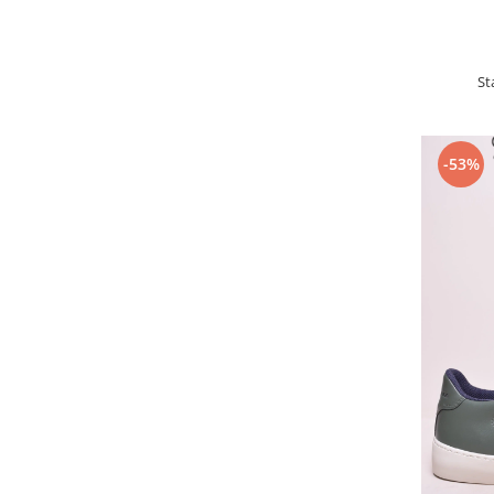
St
-53%