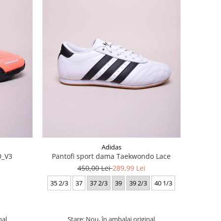
Adidas
D_V3
Pantofi sport dama Taekwondo Lace
450,00 Lei
289,99 Lei
35 2/3
37
37 2/3
39
39 2/3
40 1/3
nal
Stare: Nou, în ambalaj original