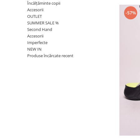
Încălțăminte copii
Accesorii
-57%
OUTLET
SUMMER SALE %
Second Hand
Accesorii
Imperfecte
NEW IN
Produse încărcate recent