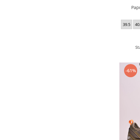
Pap
39.5
40
St
-61%