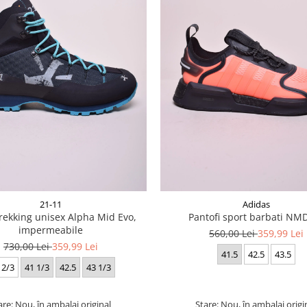
21-11
Adidas
rekking unisex Alpha Mid Evo,
Pantofi sport barbati NM
impermeabile
560,00 Lei
359,99 Lei
730,00 Lei
359,99 Lei
41.5
42.5
43.5
 2/3
41 1/3
42.5
43 1/3
are: Nou, în ambalaj original
Stare: Nou, în ambalaj origi