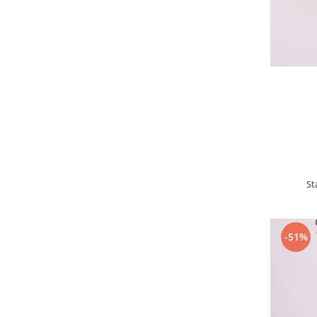
St
-51%