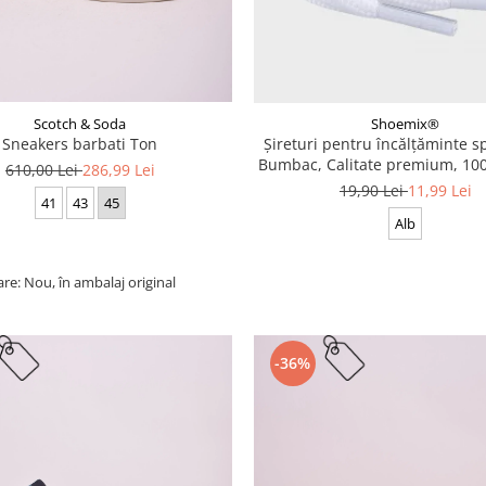
Scotch & Soda
Shoemix®
Sneakers barbati Ton
Șireturi pentru încălțăminte sp
Bumbac, Calitate premium, 100
610,00 Lei
286,99 Lei
cm
19,90 Lei
11,99 Lei
41
43
45
Alb
are: Nou, în ambalaj original
-36%