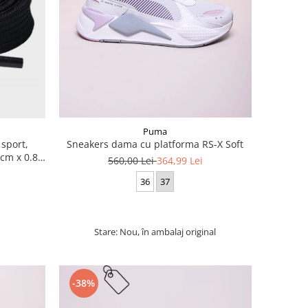
Puma
 sport,
Sneakers dama cu platforma RS-X Soft
cm x 0.8
560,00 Lei
364,99 Lei
36
37
Stare: Nou, în ambalaj original
-38%