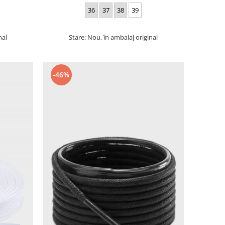
36
37
38
39
nal
Stare: Nou, în ambalaj original
-46%