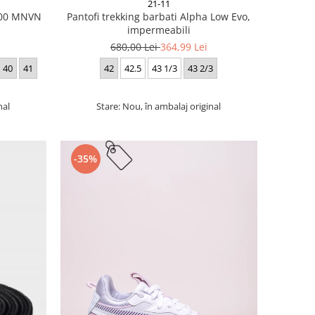
21-11
 700 MNVN
Pantofi trekking barbati Alpha Low Evo,
impermeabili
680,00 Lei
364,99 Lei
40
41
42
42.5
43 1/3
43 2/3
nal
Stare: Nou, în ambalaj original
-35%