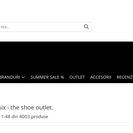
BRANDURI
SUMMER SALE %
OUTLET
ACCESORII
RECENZI
x - the shoe outlet.
1-
48
din
4003
produse