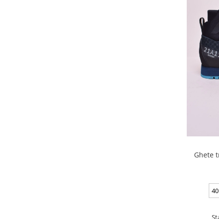
Ghete t
40
St