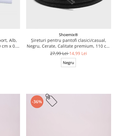
Shoemix®
ort, Alb,
Șireturi pentru pantofi clasici/casual,
 cm x 0.8
Negru, Cerate, Calitate premium, 110 cm
x 0.3 cm
27,99 Lei
14,99 Lei
Negru
-36%