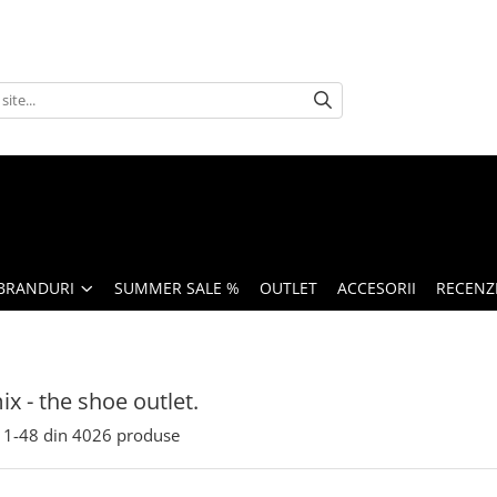
BRANDURI
SUMMER SALE %
OUTLET
ACCESORII
RECENZI
x - the shoe outlet.
1-
48
din
4026
produse