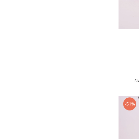
St
-51%