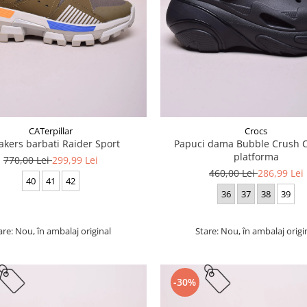
CATerpillar
Crocs
akers barbati Raider Sport
Papuci dama Bubble Crush C
platforma
770,00 Lei
299,99 Lei
460,00 Lei
286,99 Lei
40
41
42
36
37
38
39
are: Nou, în ambalaj original
Stare: Nou, în ambalaj origi
-30%