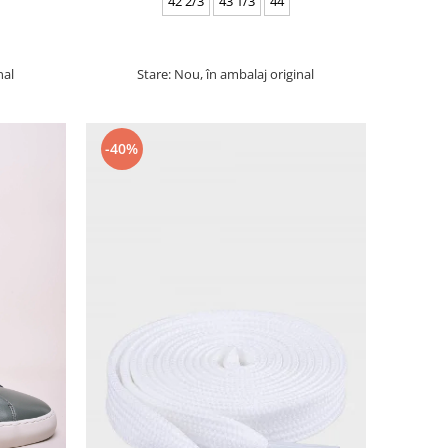
42 2/3
43 1/3
44
nal
Stare: Nou, în ambalaj original
-40%