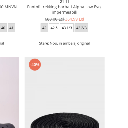
21-11
 700 MNVN
Pantofi trekking barbati Alpha Low Evo,
impermeabili
680,00 Lei
364,99 Lei
40
41
42
42.5
43 1/3
43 2/3
nal
Stare: Nou, în ambalaj original
-40%