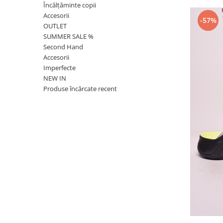
Încălțăminte copii
Accesorii
-57%
OUTLET
SUMMER SALE %
Second Hand
Accesorii
Imperfecte
NEW IN
Produse încărcate recent