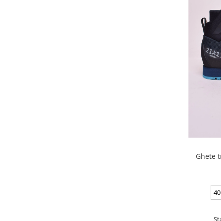
Ghete t
40
St