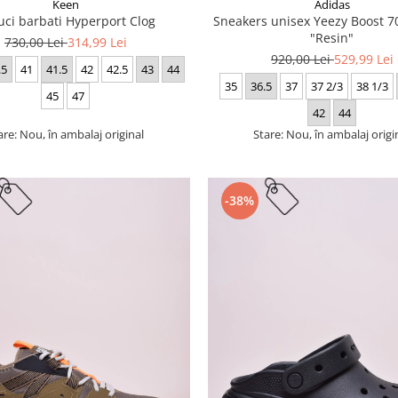
Keen
Adidas
uci barbati Hyperport Clog
Sneakers unisex Yeezy Boost
"Resin"
730,00 Lei
314,99 Lei
920,00 Lei
529,99 Lei
.5
41
41.5
42
42.5
43
44
35
36.5
37
37 2/3
38 1/3
45
47
42
44
are: Nou, în ambalaj original
Stare: Nou, în ambalaj origi
-38%