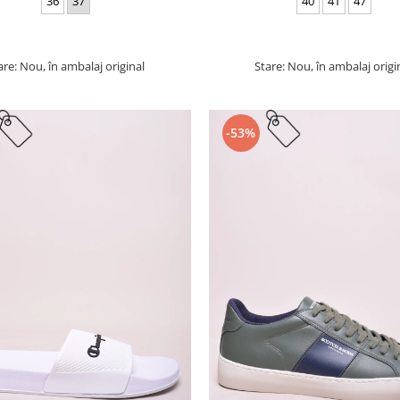
36
37
40
41
47
are: Nou, în ambalaj original
Stare: Nou, în ambalaj origi
-53%