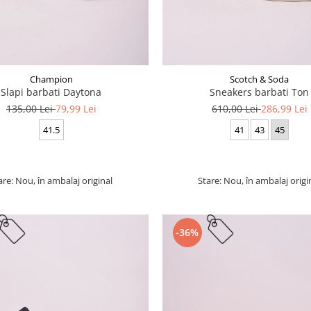
Champion
Scotch & Soda
Slapi barbati Daytona
Sneakers barbati Ton
135,00 Lei
79,99 Lei
610,00 Lei
286,99 Lei
41.5
41
43
45
are: Nou, în ambalaj original
Stare: Nou, în ambalaj origi
-36%