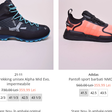
21-11
Adidas
rekking unisex Alpha Mid Evo,
Pantofi sport barbati NM
impermeabile
560,00 Lei
359,99 Lei
730,00 Lei
359,99 Lei
41.5
42.5
43.5
 2/3
41 1/3
42.5
43 1/3
are: Nou, în ambalaj original
Stare: Nou, în ambalaj origi