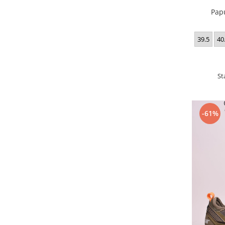
Pap
39.5
40
St
-61%