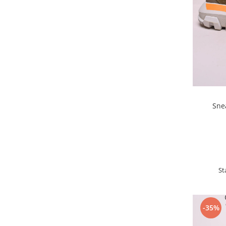
Sne
St
-35%