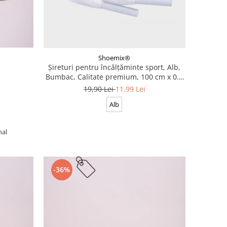
Shoemix®
Șireturi pentru încălțăminte sport, Alb,
Bumbac, Calitate premium, 100 cm x 0.8
cm
19,90 Lei
11,99 Lei
Alb
nal
-36%