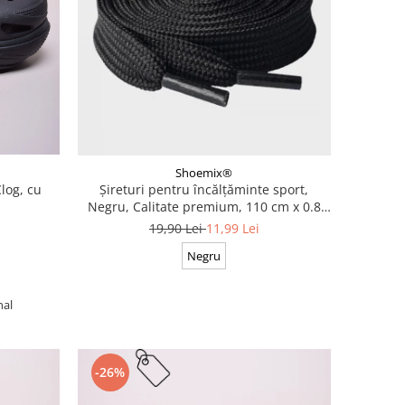
Shoemix®
log, cu
Șireturi pentru încălțăminte sport,
Negru, Calitate premium, 110 cm x 0.8
cm
19,90 Lei
11,99 Lei
Negru
nal
-26%