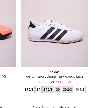
Adidas
D_V3
Pantofi sport dama Taekwondo Lace
450,00 Lei
289,99 Lei
35 2/3
37
37 2/3
39
39 2/3
40 1/3
nal
Stare: Nou, în ambalaj original