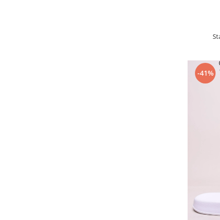
St
-41%