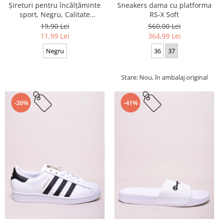
Sneakers dama cu platforma
Șireturi pentru încălțăminte
RS-X Soft
sport, Negru, Calitate
premium, 110 cm x 0.8 cm
560,00 Lei
19,90 Lei
364,99 Lei
11,99 Lei
36
37
Negru
Stare: Nou, în ambalaj original
-26%
-41%