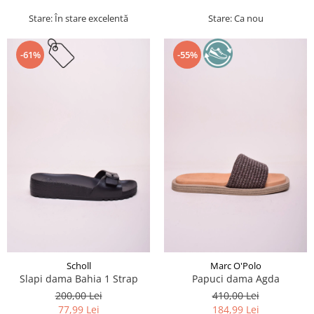
Stare: În stare excelentă
Stare: Ca nou
-61%
-55%
Scholl
Marc O'Polo
Slapi dama Bahia 1 Strap
Papuci dama Agda
200,00 Lei
410,00 Lei
77,99 Lei
184,99 Lei