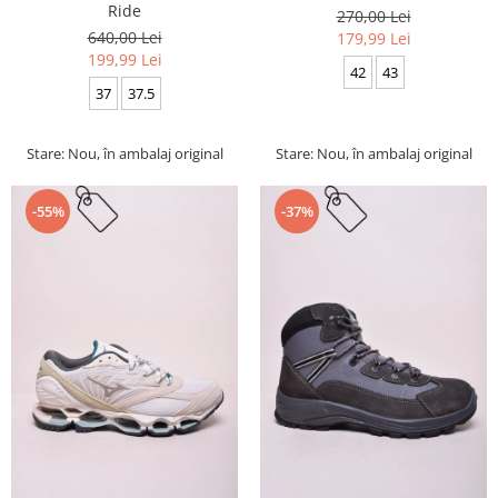
Ride
270,00 Lei
640,00 Lei
179,99 Lei
199,99 Lei
42
43
37
37.5
Stare: Nou, în ambalaj original
Stare: Nou, în ambalaj original
-55%
-37%