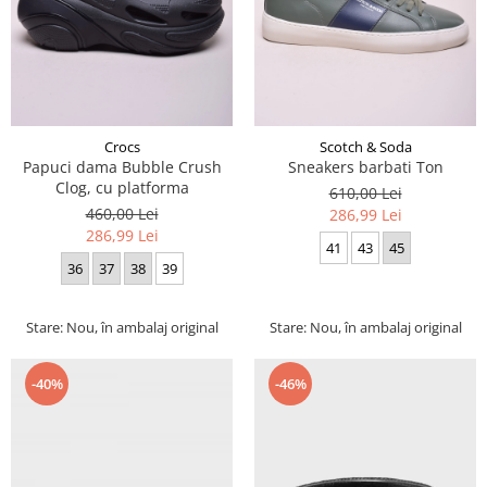
Crocs
Scotch & Soda
Papuci dama Bubble Crush
Sneakers barbati Ton
Clog, cu platforma
610,00 Lei
460,00 Lei
286,99 Lei
286,99 Lei
41
43
45
36
37
38
39
Stare: Nou, în ambalaj original
Stare: Nou, în ambalaj original
-40%
-46%