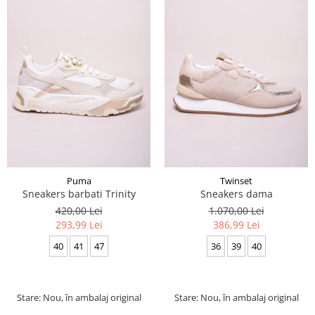
Puma
Twinset
Sneakers barbati Trinity
Sneakers dama
420,00 Lei
1.070,00 Lei
293,99 Lei
386,99 Lei
40
41
47
36
39
40
Stare: Nou, în ambalaj original
Stare: Nou, în ambalaj original