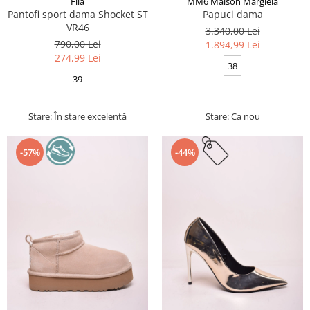
Fila
MM6 Maison Margiela
Pantofi sport dama Shocket ST
Papuci dama
VR46
3.340,00 Lei
790,00 Lei
1.894,99 Lei
274,99 Lei
38
39
Stare: În stare excelentă
Stare: Ca nou
-57%
-44%