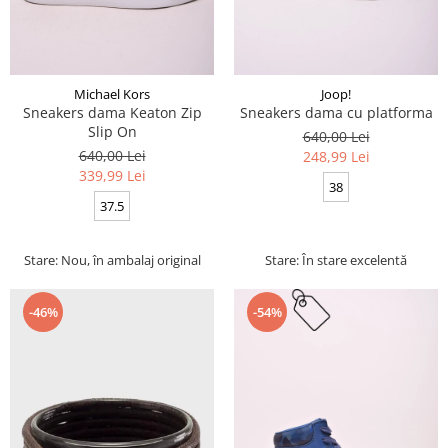
Michael Kors
Joop!
Sneakers dama Keaton Zip
Sneakers dama cu platforma
Slip On
640,00 Lei
640,00 Lei
248,99 Lei
339,99 Lei
38
37.5
Stare: Nou, în ambalaj original
Stare: În stare excelentă
-46%
-54%