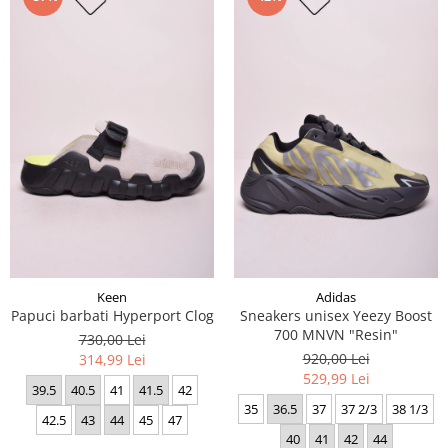
Keen
Adidas
Papuci barbati Hyperport Clog
Sneakers unisex Yeezy Boost
700 MNVN "Resin"
730,00 Lei
920,00 Lei
314,99 Lei
529,99 Lei
39.5
40.5
41
41.5
42
35
36.5
37
37 2/3
38 1/3
42.5
43
44
45
47
40
41
42
44