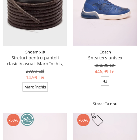
Coach
Shoemix®
Sneakers unisex
Șireturi pentru pantofi
clasici/casual, Maro închis,
980,00 Lei
Cerate, Calitate premium, 110
27,99 Lei
446,99 Lei
cm x 0.3 cm
14,99 Lei
42
Maro închis
Stare: Ca nou
-58%
-60%