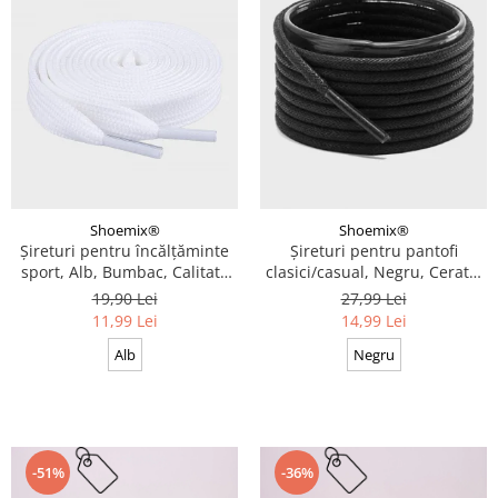
Shoemix®
Shoemix®
Șireturi pentru încălțăminte
Șireturi pentru pantofi
sport, Alb, Bumbac, Calitate
clasici/casual, Negru, Cerate,
premium, 100 cm x 0.8 cm
Calitate premium, 110 cm x
19,90 Lei
27,99 Lei
0.3 cm
11,99 Lei
14,99 Lei
Alb
Negru
-51%
-36%