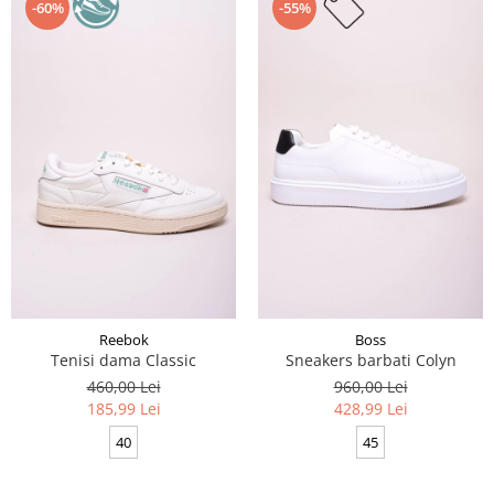
-60%
-55%
Reebok
Boss
Tenisi dama Classic
Sneakers barbati Colyn
460,00 Lei
960,00 Lei
185,99 Lei
428,99 Lei
40
45