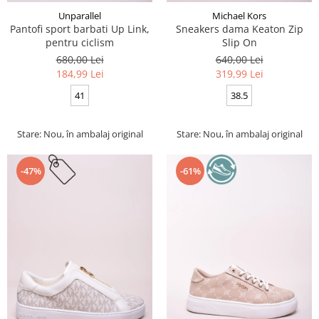
Unparallel
Michael Kors
Pantofi sport barbati Up Link,
Sneakers dama Keaton Zip
pentru ciclism
Slip On
680,00 Lei
640,00 Lei
184,99 Lei
319,99 Lei
41
38.5
Stare: Nou, în ambalaj original
Stare: Nou, în ambalaj original
-47%
-61%