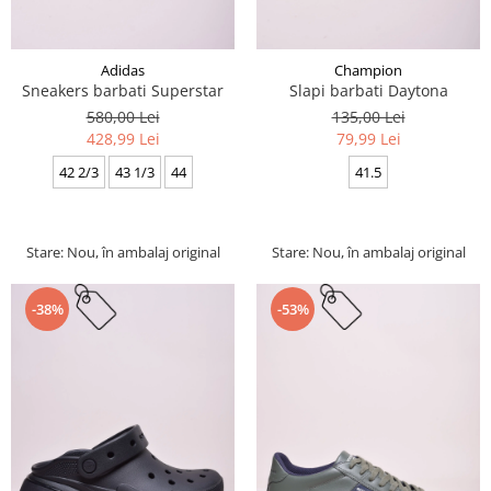
Adidas
Champion
Sneakers barbati Superstar
Slapi barbati Daytona
580,00 Lei
135,00 Lei
428,99 Lei
79,99 Lei
42 2/3
43 1/3
44
41.5
Stare: Nou, în ambalaj original
Stare: Nou, în ambalaj original
-38%
-53%