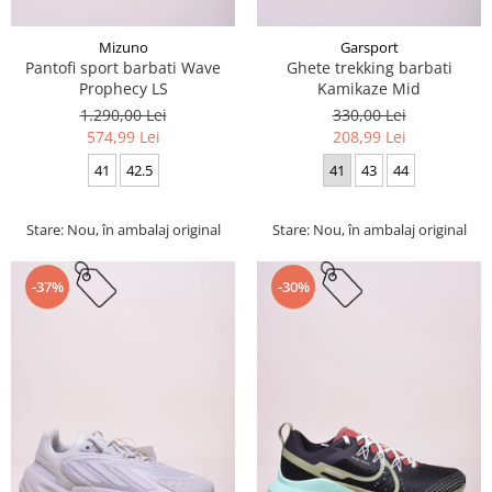
Mizuno
Garsport
Pantofi sport barbati Wave
Ghete trekking barbati
Prophecy LS
Kamikaze Mid
1.290,00 Lei
330,00 Lei
574,99 Lei
208,99 Lei
41
42.5
41
43
44
Stare: Nou, în ambalaj original
Stare: Nou, în ambalaj original
-37%
-30%