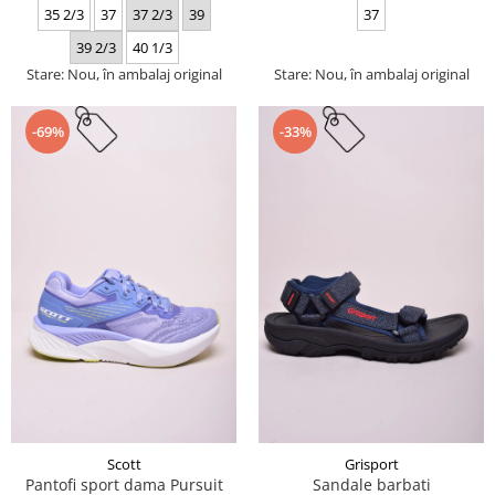
35 2/3
37
37 2/3
39
37
39 2/3
40 1/3
Stare: Nou, în ambalaj original
Stare: Nou, în ambalaj original
-69%
-33%
Scott
Grisport
Pantofi sport dama Pursuit
Sandale barbati