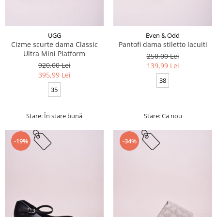
UGG
Even & Odd
Cizme scurte dama Classic
Pantofi dama stiletto lacuiti
Ultra Mini Platform
250,00 Lei
920,00 Lei
139,99 Lei
395,99 Lei
38
35
Stare: În stare bună
Stare: Ca nou
-19%
-34%