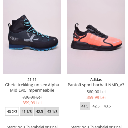
21-11
Adidas
Ghete trekking unisex Alpha
Pantofi sport barbati NMD_V3
Mid Evo, impermeabile
560,00 Lei
730,00 Lei
359,99 Lei
359,99 Lei
41.5
42.5
43.5
40 2/3
41 1/3
42.5
43 1/3
Stare: Nou, în ambalaj original
Stare: Nou, în ambalaj original