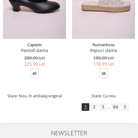
Capezio
Runnerboss
Pantofi dama
Papuci dama
280,00 Lei
180,00 Lei
225,99 Lei
118,99 Lei
40
38
Stare: Nou, în ambalaj original
Stare: Ca nou
1
2
3
84
...
NEWSLETTER