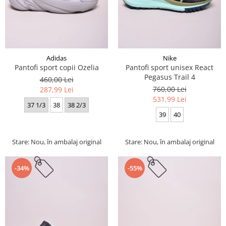
Adidas
Nike
Pantofi sport copii Ozelia
Pantofi sport unisex React
Pegasus Trail 4
460,00 Lei
760,00 Lei
287,99 Lei
531,99 Lei
37 1/3
38
38 2/3
39
40
Stare: Nou, în ambalaj original
Stare: Nou, în ambalaj original
-34%
-55%