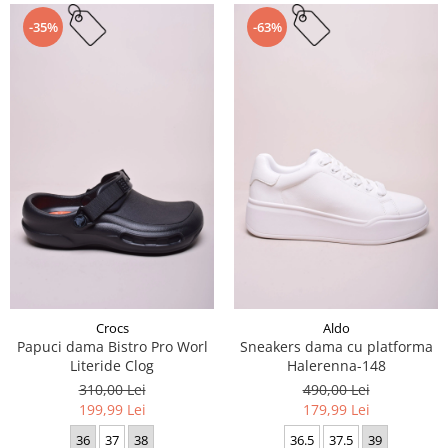
-35%
-63%
Crocs
Aldo
Papuci dama Bistro Pro Worl
Sneakers dama cu platforma
Literide Clog
Halerenna-148
310,00 Lei
490,00 Lei
199,99 Lei
179,99 Lei
36
37
38
36.5
37.5
39