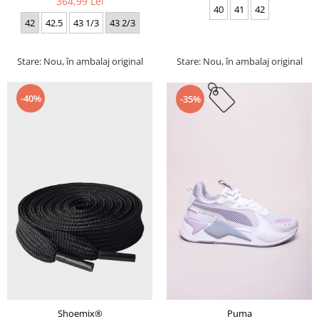
364,99 Lei
40
41
42
42
42.5
43 1/3
43 2/3
Stare: Nou, în ambalaj original
Stare: Nou, în ambalaj original
-40%
-35%
Puma
Shoemix®