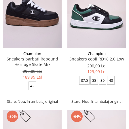
Champion
Champion
Sneakers barbati Rebound
Sneakers copii RD18 2.0 Low
Heritage Skate Mix
290,00 Lei
290,00 Lei
129,99 Lei
189,99 Lei
37.5
38
39
40
42
Stare: Nou, în ambalaj original
Stare: Nou, în ambalaj original
-30%
-64%