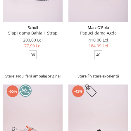
Scholl
Marc O'Polo
Slapi dama Bahia 1 Strap
Papuci dama Agda
200,00 Lei
410,00 Lei
77,99 Lei
184,99 Lei
36
40
Stare: Nou, fără ambalaj original
Stare: În stare excelentă
-65%
-43%