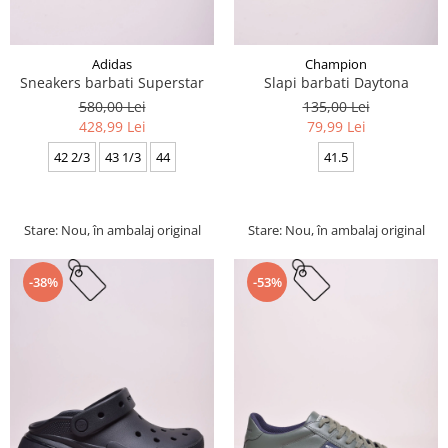
Adidas
Champion
Sneakers barbati Superstar
Slapi barbati Daytona
580,00 Lei
135,00 Lei
428,99 Lei
79,99 Lei
42 2/3
43 1/3
44
41.5
Stare: Nou, în ambalaj original
Stare: Nou, în ambalaj original
-38%
-53%