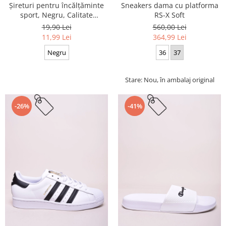
Sneakers dama cu platforma
Șireturi pentru încălțăminte
RS-X Soft
sport, Negru, Calitate
premium, 110 cm x 0.8 cm
560,00 Lei
19,90 Lei
364,99 Lei
11,99 Lei
36
37
Negru
Stare: Nou, în ambalaj original
-26%
-41%