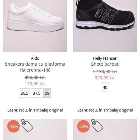
Aldo
Helly Hansen
Sneakers dama cu platforma
Ghete barbati
Halerenna-148
1.130,00 Lei
490,00 Lei
328,99 Lei
179,99 Lei
40
36.5
37.5
39
Stare: Nou, în ambalaj original
Stare: Nou, în ambalaj original
-73%
-50%