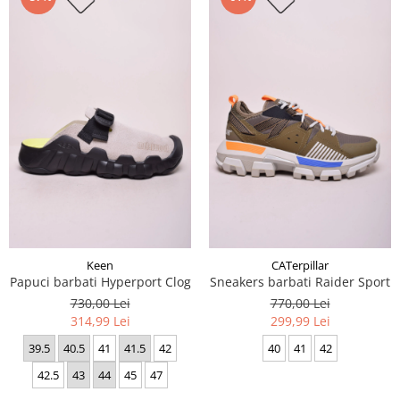
Keen
CATerpillar
Papuci barbati Hyperport Clog
Sneakers barbati Raider Sport
730,00 Lei
770,00 Lei
314,99 Lei
299,99 Lei
39.5
40.5
41
41.5
42
40
41
42
42.5
43
44
45
47