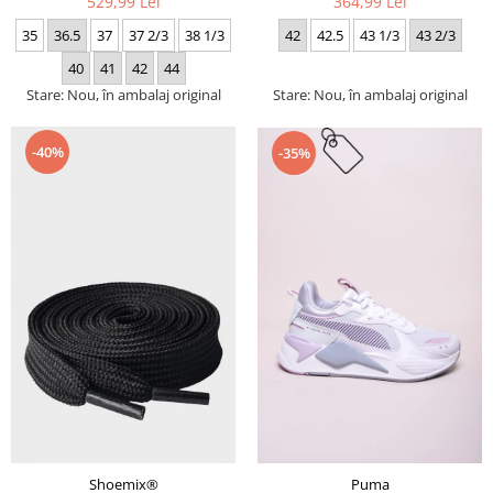
529,99 Lei
364,99 Lei
35
36.5
37
37 2/3
38 1/3
42
42.5
43 1/3
43 2/3
40
41
42
44
Stare: Nou, în ambalaj original
Stare: Nou, în ambalaj original
-40%
-35%
Puma
Shoemix®