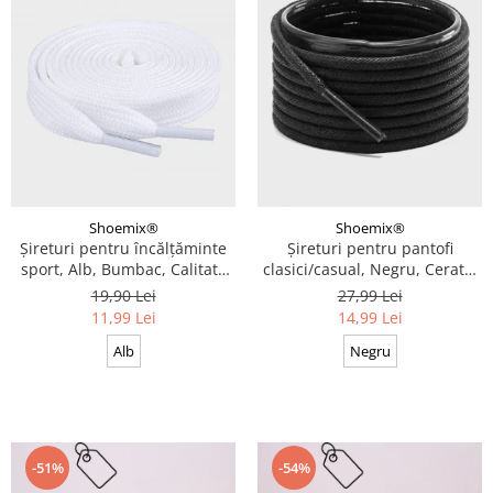
Shoemix®
Shoemix®
Șireturi pentru încălțăminte
Șireturi pentru pantofi
sport, Alb, Bumbac, Calitate
clasici/casual, Negru, Cerate,
premium, 100 cm x 0.8 cm
Calitate premium, 110 cm x
19,90 Lei
27,99 Lei
0.3 cm
11,99 Lei
14,99 Lei
Alb
Negru
-51%
-54%