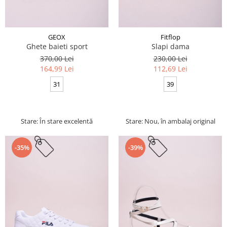
GEOX
Fitflop
Ghete baieti sport
Slapi dama
370,00 Lei
230,00 Lei
164,99 Lei
112,69 Lei
31
39
Stare: În stare excelentă
Stare: Nou, în ambalaj original
-35%
-39%