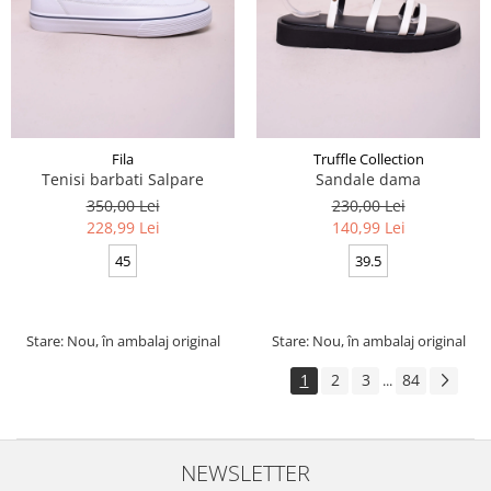
Fila
Truffle Collection
Tenisi barbati Salpare
Sandale dama
350,00 Lei
230,00 Lei
228,99 Lei
140,99 Lei
45
39.5
Stare: Nou, în ambalaj original
Stare: Nou, în ambalaj original
1
2
3
84
...
NEWSLETTER