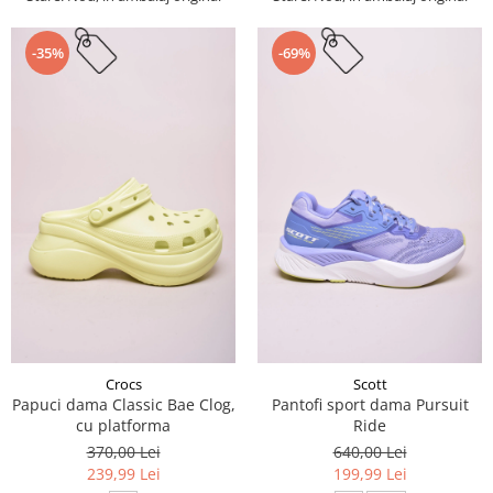
-35%
-69%
Crocs
Scott
Papuci dama Classic Bae Clog,
Pantofi sport dama Pursuit
cu platforma
Ride
370,00 Lei
640,00 Lei
239,99 Lei
199,99 Lei