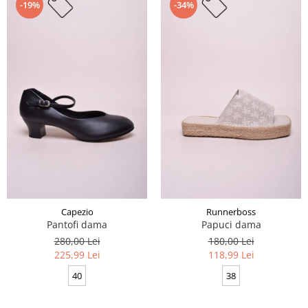
-19%
-34%
Capezio
Runnerboss
Pantofi dama
Papuci dama
280,00 Lei
180,00 Lei
225,99 Lei
118,99 Lei
40
38