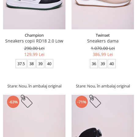
Champion
Twinset
Sneakers copii RD18 2.0 Low
Sneakers dama
290,00 Lei
1.070,00 Lei
129,99 Lei
386,99 Lei
37.5
38
39
40
36
39
40
Stare: Nou, în ambalaj original
Stare: Nou, în ambalaj original
-63%
-71%