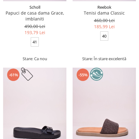
Scholl
Reebok
Papuci de casa dama Grace,
Tenisi dama Classic
imblaniti
460,00 Lei
490,00 Lei
185,99 Lei
193,79 Lei
40
41
Stare: Ca nou
Stare: În stare excelentă
-61%
-55%