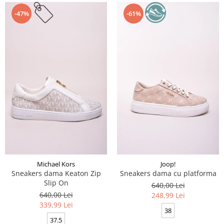
-47%
-61%
Michael Kors
Joop!
Sneakers dama Keaton Zip
Sneakers dama cu platforma
Slip On
640,00 Lei
640,00 Lei
248,99 Lei
339,99 Lei
38
37.5