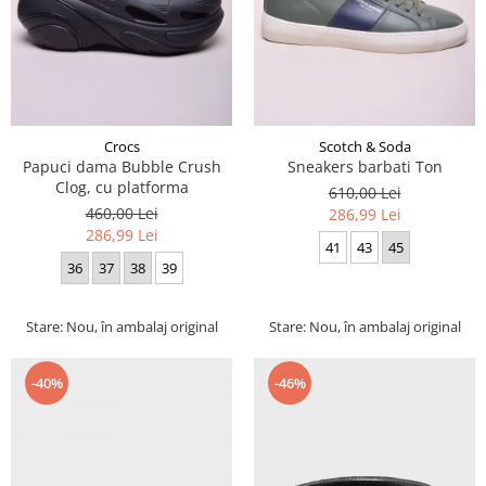
Crocs
Scotch & Soda
Papuci dama Bubble Crush
Sneakers barbati Ton
Clog, cu platforma
610,00 Lei
460,00 Lei
286,99 Lei
286,99 Lei
41
43
45
36
37
38
39
Stare: Nou, în ambalaj original
Stare: Nou, în ambalaj original
-40%
-46%