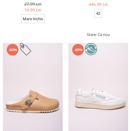
Cerate, Calitate premium, 110
27,99 Lei
446,99 Lei
cm x 0.3 cm
14,99 Lei
42
Maro închis
Stare: Ca nou
-60%
-60%