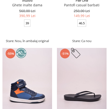
Inuovo
Pier One
Ghete inalte dama
Pantofi casual barbati
560,00 Lei
250,00 Lei
390,99 Lei
149,99 Lei
39
46.5
Stare: Nou, în ambalaj original
Stare: Ca nou
-55%
-51%