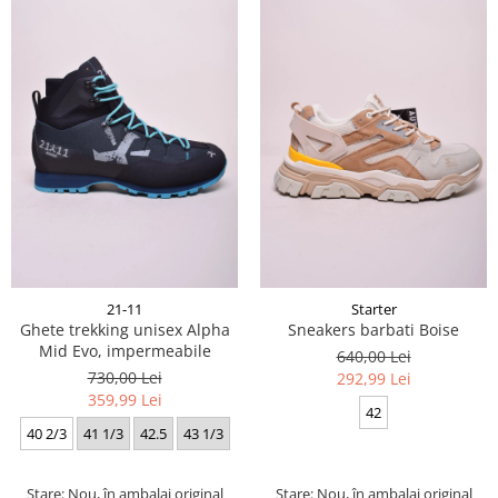
21-11
Starter
Ghete trekking unisex Alpha
Sneakers barbati Boise
Mid Evo, impermeabile
640,00 Lei
730,00 Lei
292,99 Lei
359,99 Lei
42
40 2/3
41 1/3
42.5
43 1/3
Stare: Nou, în ambalaj original
Stare: Nou, în ambalaj original