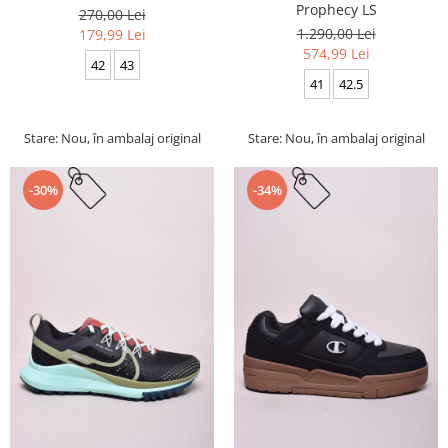
Prophecy LS
270,00 Lei
1.290,00 Lei
179,99 Lei
574,99 Lei
42
43
41
42.5
Stare: Nou, în ambalaj original
Stare: Nou, în ambalaj original
-30%
-34%