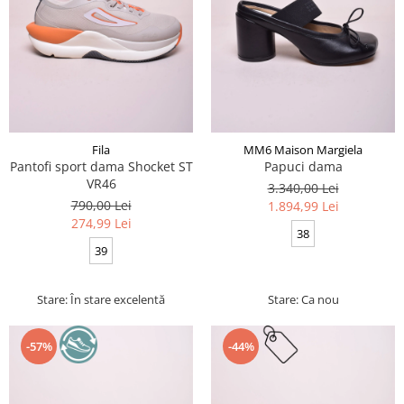
Fila
MM6 Maison Margiela
Pantofi sport dama Shocket ST
Papuci dama
VR46
3.340,00 Lei
790,00 Lei
1.894,99 Lei
274,99 Lei
38
39
Stare: În stare excelentă
Stare: Ca nou
-57%
-44%