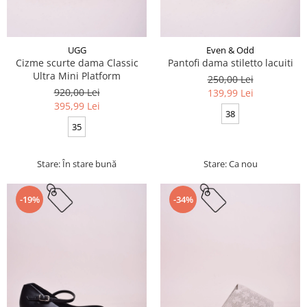
UGG
Even & Odd
Cizme scurte dama Classic
Pantofi dama stiletto lacuiti
Ultra Mini Platform
250,00 Lei
920,00 Lei
139,99 Lei
395,99 Lei
38
35
Stare: În stare bună
Stare: Ca nou
-19%
-34%