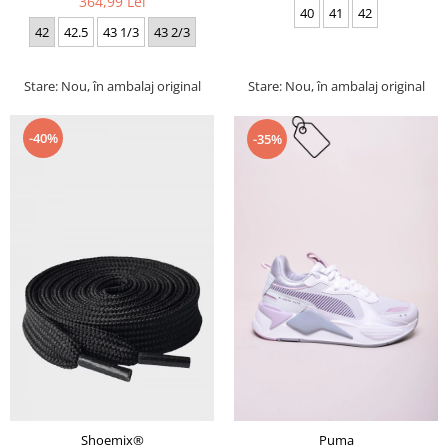
364,99 Lei
40
41
42
42
42.5
43 1/3
43 2/3
Stare: Nou, în ambalaj original
Stare: Nou, în ambalaj original
-40%
-35%
Puma
Shoemix®