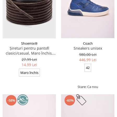
Coach
Shoemix®
Sneakers unisex
Șireturi pentru pantofi
clasici/casual, Maro închis,
980,00 Lei
Cerate, Calitate premium, 110
27,99 Lei
446,99 Lei
cm x 0.3 cm
14,99 Lei
42
Maro închis
Stare: Ca nou
-58%
-60%