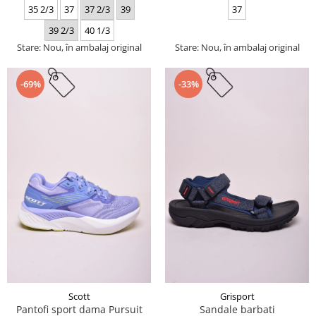
35 2/3
37
37 2/3
39
37
39 2/3
40 1/3
Stare: Nou, în ambalaj original
Stare: Nou, în ambalaj original
-69%
-33%
Scott
Grisport
Pantofi sport dama Pursuit
Sandale barbati