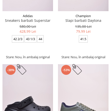
Adidas
Champion
Sneakers barbati Superstar
Slapi barbati Daytona
580,00 Lei
135,00 Lei
428,99 Lei
79,99 Lei
42 2/3
43 1/3
44
41.5
Stare: Nou, în ambalaj original
Stare: Nou, în ambalaj original
-38%
-53%