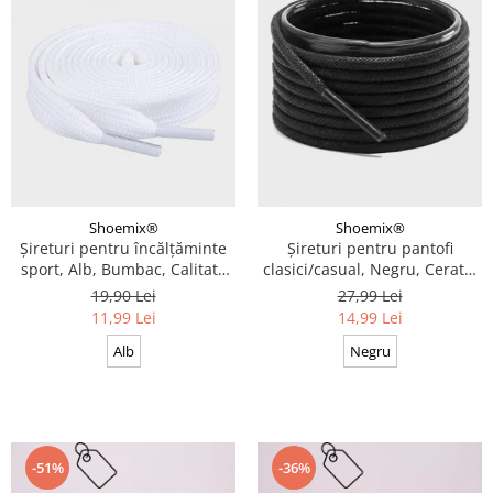
Shoemix®
Shoemix®
Șireturi pentru încălțăminte
Șireturi pentru pantofi
sport, Alb, Bumbac, Calitate
clasici/casual, Negru, Cerate,
premium, 100 cm x 0.8 cm
Calitate premium, 110 cm x
19,90 Lei
27,99 Lei
0.3 cm
11,99 Lei
14,99 Lei
Alb
Negru
-51%
-36%