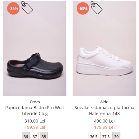
-35%
-63%
Crocs
Aldo
Papuci dama Bistro Pro Worl
Sneakers dama cu platforma
Literide Clog
Halerenna-148
310,00 Lei
490,00 Lei
199,99 Lei
179,99 Lei
36
37
38
36.5
37.5
39