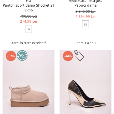
Fila
MM6 Maison Margiela
Pantofi sport dama Shocket ST
Papuci dama
VR46
3.340,00 Lei
790,00 Lei
1.894,99 Lei
274,99 Lei
38
39
Stare: În stare excelentă
Stare: Ca nou
-57%
-44%