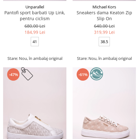
Unparallel
Michael Kors
Pantofi sport barbati Up Link,
Sneakers dama Keaton Zip
pentru ciclism
Slip On
680,00 Lei
640,00 Lei
184,99 Lei
319,99 Lei
41
38.5
Stare: Nou, în ambalaj original
Stare: Nou, în ambalaj original
-47%
-61%