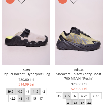
Keen
Adidas
Papuci barbati Hyperport Clog
Sneakers unisex Yeezy Boost
700 MNVN "Resin"
730,00 Lei
920,00 Lei
314,99 Lei
529,99 Lei
39.5
40.5
41
41.5
42
35
36.5
37
37 2/3
38 1/3
42.5
43
44
45
47
40
41
42
44