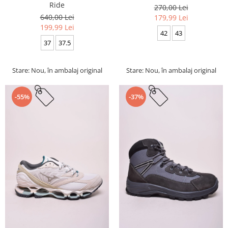
Ride
270,00 Lei
640,00 Lei
179,99 Lei
199,99 Lei
42
43
37
37.5
Stare: Nou, în ambalaj original
Stare: Nou, în ambalaj original
-55%
-37%