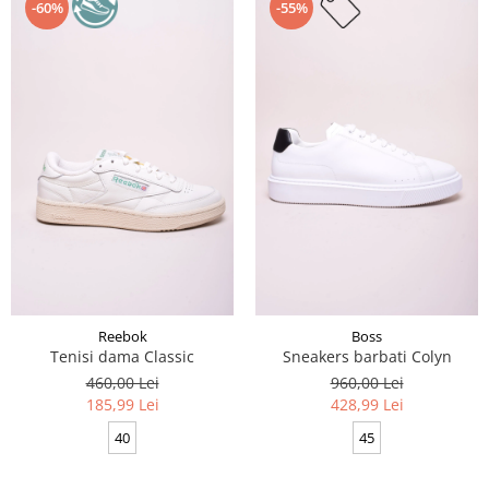
-60%
-55%
Reebok
Boss
Tenisi dama Classic
Sneakers barbati Colyn
460,00 Lei
960,00 Lei
185,99 Lei
428,99 Lei
40
45