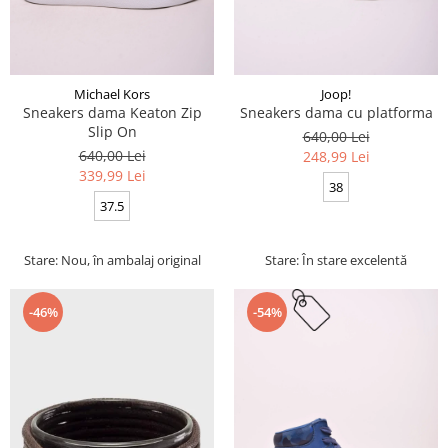
Michael Kors
Joop!
Sneakers dama Keaton Zip
Sneakers dama cu platforma
Slip On
640,00 Lei
640,00 Lei
248,99 Lei
339,99 Lei
38
37.5
Stare: Nou, în ambalaj original
Stare: În stare excelentă
-46%
-54%