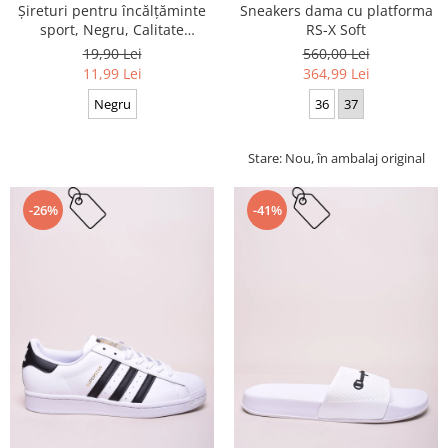
Sneakers dama cu platforma
Șireturi pentru încălțăminte
RS-X Soft
sport, Negru, Calitate
premium, 110 cm x 0.8 cm
560,00 Lei
19,90 Lei
364,99 Lei
11,99 Lei
36
37
Negru
Stare: Nou, în ambalaj original
-26%
-41%