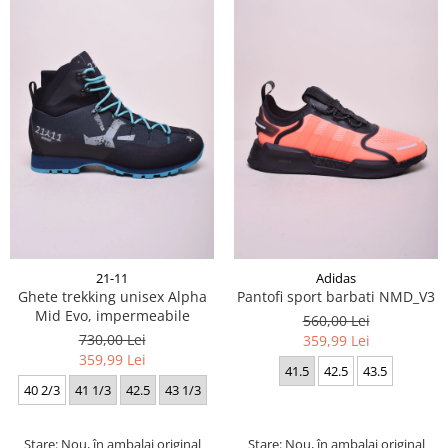
21-11
Adidas
Ghete trekking unisex Alpha
Pantofi sport barbati NMD_V3
Mid Evo, impermeabile
560,00 Lei
730,00 Lei
359,99 Lei
359,99 Lei
41.5
42.5
43.5
40 2/3
41 1/3
42.5
43 1/3
Stare: Nou, în ambalaj original
Stare: Nou, în ambalaj original