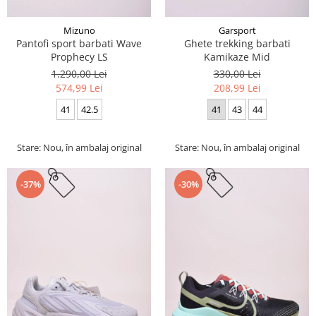
Mizuno
Garsport
Pantofi sport barbati Wave
Ghete trekking barbati
Prophecy LS
Kamikaze Mid
1.290,00 Lei
330,00 Lei
574,99 Lei
208,99 Lei
41
42.5
41
43
44
Stare: Nou, în ambalaj original
Stare: Nou, în ambalaj original
-37%
-30%