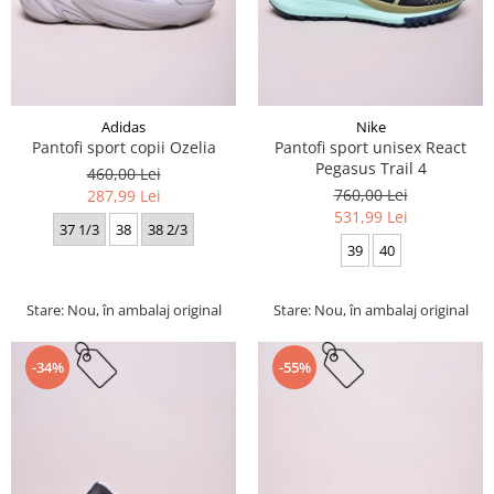
Adidas
Nike
Pantofi sport copii Ozelia
Pantofi sport unisex React
Pegasus Trail 4
460,00 Lei
760,00 Lei
287,99 Lei
531,99 Lei
37 1/3
38
38 2/3
39
40
Stare: Nou, în ambalaj original
Stare: Nou, în ambalaj original
-34%
-55%