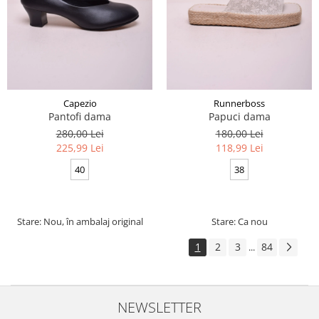
Capezio
Runnerboss
Pantofi dama
Papuci dama
280,00 Lei
180,00 Lei
225,99 Lei
118,99 Lei
40
38
Stare: Nou, în ambalaj original
Stare: Ca nou
1
2
3
84
...
NEWSLETTER