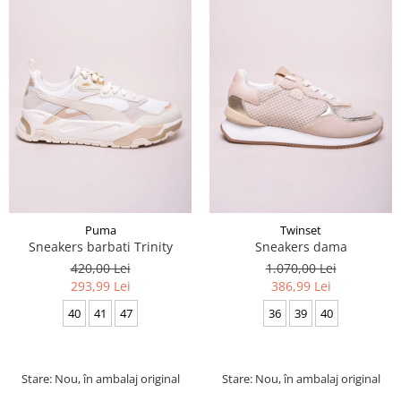
Puma
Twinset
Sneakers barbati Trinity
Sneakers dama
420,00 Lei
1.070,00 Lei
293,99 Lei
386,99 Lei
40
41
47
36
39
40
Stare: Nou, în ambalaj original
Stare: Nou, în ambalaj original