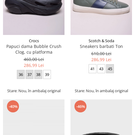
Crocs
Scotch & Soda
Papuci dama Bubble Crush
Sneakers barbati Ton
Clog, cu platforma
610,00 Lei
460,00 Lei
286,99 Lei
286,99 Lei
41
43
45
36
37
38
39
Stare: Nou, în ambalaj original
Stare: Nou, în ambalaj original
-40%
-46%