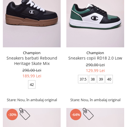
Champion
Champion
Sneakers barbati Rebound
Sneakers copii RD18 2.0 Low
Heritage Skate Mix
290,00 Lei
290,00 Lei
129,99 Lei
189,99 Lei
37.5
38
39
40
42
Stare: Nou, în ambalaj original
Stare: Nou, în ambalaj original
-30%
-64%