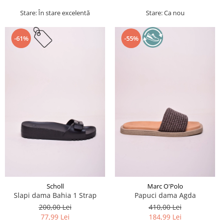
Stare: În stare excelentă
Stare: Ca nou
-61%
-55%
Scholl
Marc O'Polo
Slapi dama Bahia 1 Strap
Papuci dama Agda
200,00 Lei
410,00 Lei
77,99 Lei
184,99 Lei