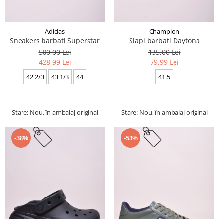
Adidas
Champion
Sneakers barbati Superstar
Slapi barbati Daytona
580,00 Lei
135,00 Lei
428,99 Lei
79,99 Lei
42 2/3
43 1/3
44
41.5
Stare: Nou, în ambalaj original
Stare: Nou, în ambalaj original
-38%
-53%