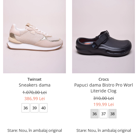
Twinset
Crocs
Sneakers dama
Papuci dama Bistro Pro Worl
Literide Clog
1.070,00 Lei
310,00 Lei
386,99 Lei
199,99 Lei
36
39
40
36
37
38
Stare: Nou, în ambalaj original
Stare: Nou, în ambalaj original