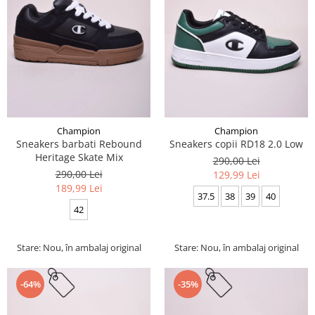
Champion
Champion
Sneakers barbati Rebound
Sneakers copii RD18 2.0 Low
Heritage Skate Mix
290,00 Lei
290,00 Lei
129,99 Lei
189,99 Lei
37.5
38
39
40
42
Stare: Nou, în ambalaj original
Stare: Nou, în ambalaj original
-64%
-35%