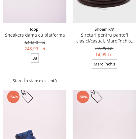
Joop!
Shoemix®
Sneakers dama cu platforma
Șireturi pentru pantofi
clasici/casual, Maro închis,
640,00 Lei
Cerate, Calitate premium, 110
27,99 Lei
248,99 Lei
cm x 0.3 cm
14,99 Lei
38
Maro închis
Stare: În stare excelentă
-54%
-60%