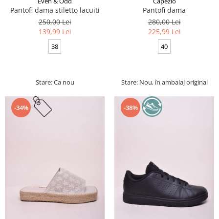
Even & Odd
Capezio
Pantofi dama stiletto lacuiti
Pantofi dama
250,00 Lei
280,00 Lei
139,99 Lei
225,99 Lei
38
40
Stare: Ca nou
Stare: Nou, în ambalaj original
-34%
-38%