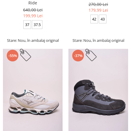
Ride
270,00 Lei
640,00 Lei
179,99 Lei
199,99 Lei
42
43
37
37.5
Stare: Nou, în ambalaj original
Stare: Nou, în ambalaj original
-55%
-37%