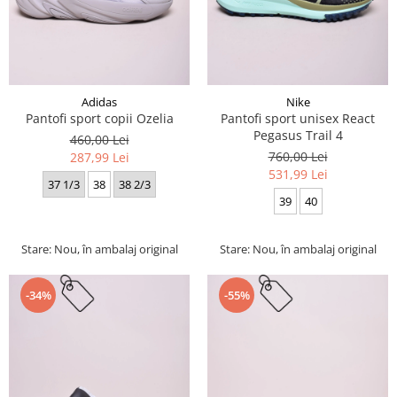
Adidas
Nike
Pantofi sport copii Ozelia
Pantofi sport unisex React
Pegasus Trail 4
460,00 Lei
760,00 Lei
287,99 Lei
531,99 Lei
37 1/3
38
38 2/3
39
40
Stare: Nou, în ambalaj original
Stare: Nou, în ambalaj original
-34%
-55%