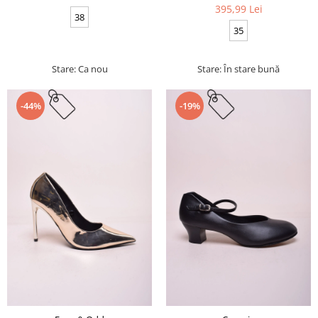
395,99 Lei
38
35
Stare: Ca nou
Stare: În stare bună
-44%
-19%