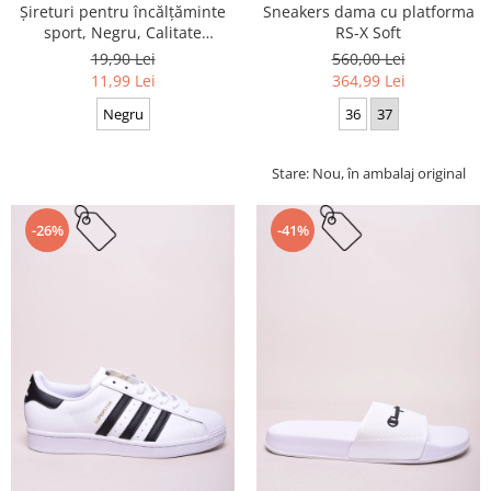
Sneakers dama cu platforma
Șireturi pentru încălțăminte
RS-X Soft
sport, Negru, Calitate
premium, 110 cm x 0.8 cm
560,00 Lei
19,90 Lei
364,99 Lei
11,99 Lei
36
37
Negru
Stare: Nou, în ambalaj original
-26%
-41%