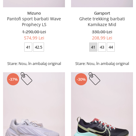
Mizuno
Garsport
Pantofi sport barbati Wave
Ghete trekking barbati
Prophecy LS
Kamikaze Mid
1.290,00 Lei
330,00 Lei
574,99 Lei
208,99 Lei
41
42.5
41
43
44
Stare: Nou, în ambalaj original
Stare: Nou, în ambalaj original
-37%
-30%