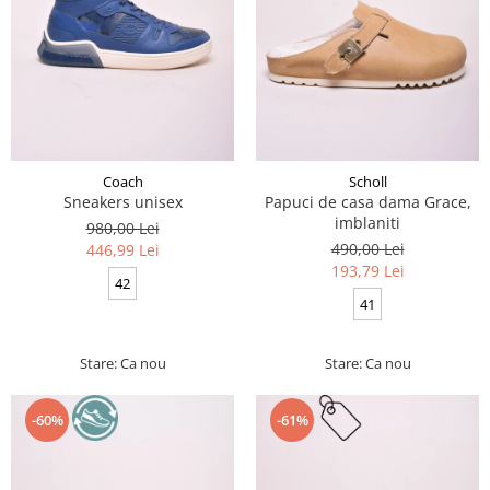
Coach
Scholl
Sneakers unisex
Papuci de casa dama Grace,
imblaniti
980,00 Lei
490,00 Lei
446,99 Lei
193,79 Lei
42
41
Stare: Ca nou
Stare: Ca nou
-60%
-61%