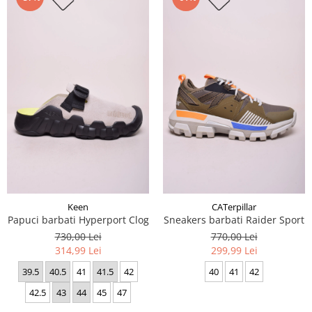
Keen
CATerpillar
Papuci barbati Hyperport Clog
Sneakers barbati Raider Sport
730,00 Lei
770,00 Lei
314,99 Lei
299,99 Lei
39.5
40.5
41
41.5
42
40
41
42
42.5
43
44
45
47