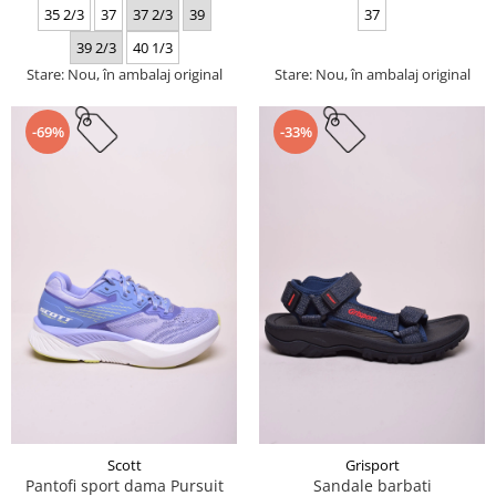
35 2/3
37
37 2/3
39
37
39 2/3
40 1/3
Stare: Nou, în ambalaj original
Stare: Nou, în ambalaj original
-69%
-33%
Scott
Grisport
Pantofi sport dama Pursuit
Sandale barbati