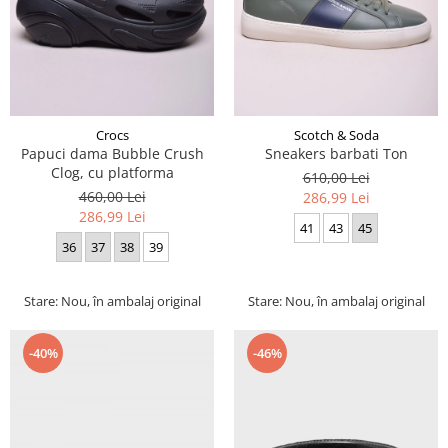
Crocs
Scotch & Soda
Papuci dama Bubble Crush
Sneakers barbati Ton
Clog, cu platforma
610,00 Lei
460,00 Lei
286,99 Lei
286,99 Lei
41
43
45
36
37
38
39
Stare: Nou, în ambalaj original
Stare: Nou, în ambalaj original
-40%
-46%