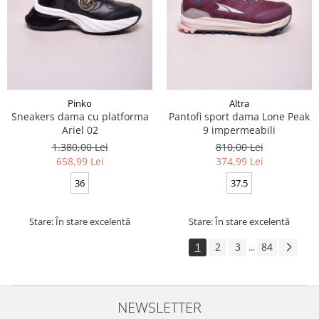
Pinko
Altra
Sneakers dama cu platforma
Pantofi sport dama Lone Peak
Ariel 02
9 impermeabili
1.380,00 Lei
810,00 Lei
658,99 Lei
374,99 Lei
36
37.5
Stare: În stare excelentă
Stare: În stare excelentă
1
2
3
84
...
NEWSLETTER