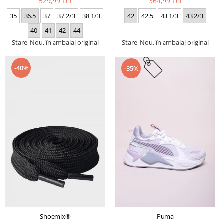
529,99 Lei
364,99 Lei
35
36.5
37
37 2/3
38 1/3
42
42.5
43 1/3
43 2/3
40
41
42
44
Stare: Nou, în ambalaj original
Stare: Nou, în ambalaj original
-40%
-35%
Puma
Shoemix®