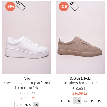
-63%
-53%
Aldo
Scotch & Soda
Sneakers dama cu platforma
Sneakers barbati Ton
Halerenna-148
610,00 Lei
490,00 Lei
286,99 Lei
179,99 Lei
41
42
42.5
43
44
45
36.5
37.5
39