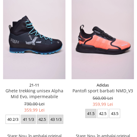
21-11
Adidas
Ghete trekking unisex Alpha
Pantofi sport barbati NMD_V3
Mid Evo, impermeabile
560,00 Lei
730,00 Lei
359,99 Lei
359,99 Lei
41.5
42.5
43.5
40 2/3
41 1/3
42.5
43 1/3
Stare: Nou, în ambalaj original
Stare: Nou, în ambalaj original