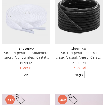
Shoemix®
Shoemix®
Șireturi pentru încălțăminte
Șireturi pentru pantofi
sport, Alb, Bumbac, Calitate
clasici/casual, Negru, Cerate,
premium, 100 cm x 0.8 cm
Calitate premium, 110 cm x
19,90 Lei
27,99 Lei
0.3 cm
11,99 Lei
14,99 Lei
Alb
Negru
-51%
-36%