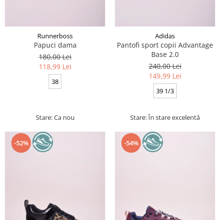
Runnerboss
Adidas
Papuci dama
Pantofi sport copii Advantage
Base 2.0
180,00 Lei
240,00 Lei
118,99 Lei
149,99 Lei
38
39 1/3
Stare: Ca nou
Stare: În stare excelentă
-52%
-54%