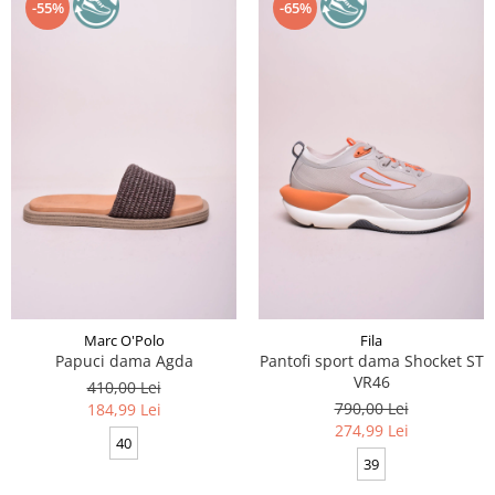
-55%
-65%
Marc O'Polo
Fila
Papuci dama Agda
Pantofi sport dama Shocket ST
VR46
410,00 Lei
790,00 Lei
184,99 Lei
274,99 Lei
40
39