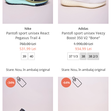
Nike
Adidas
Pantofi sport unisex React
Pantofi sport unisex Yeezy
Pegasus Trail 4
Boost 350 V2 "Bone"
760,00 Lei
1.990,00 Lei
531,99 Lei
934,99 Lei
39
40
37 1/3
38
38 2/3
Stare: Nou, în ambalaj original
Stare: Nou, în ambalaj original
-34%
-64%