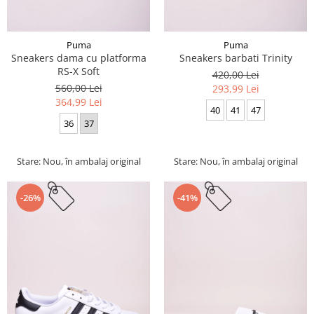
Puma
Puma
Sneakers dama cu platforma
Sneakers barbati Trinity
RS-X Soft
420,00 Lei
560,00 Lei
293,99 Lei
364,99 Lei
40
41
47
36
37
Stare: Nou, în ambalaj original
Stare: Nou, în ambalaj original
-26%
-41%