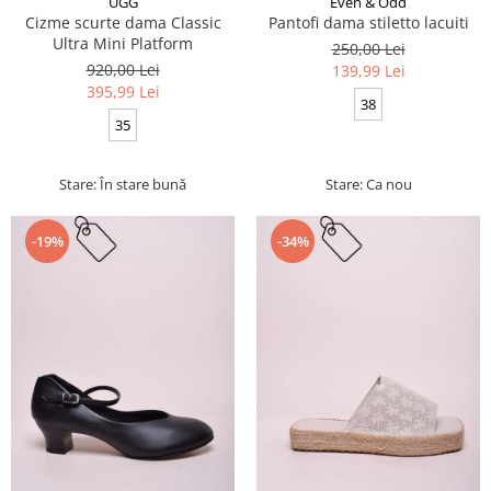
UGG
Even & Odd
Cizme scurte dama Classic
Pantofi dama stiletto lacuiti
Ultra Mini Platform
250,00 Lei
920,00 Lei
139,99 Lei
395,99 Lei
38
35
Stare: În stare bună
Stare: Ca nou
-19%
-34%