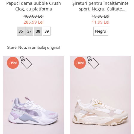
Papuci dama Bubble Crush
Șireturi pentru încălțăminte
Clog, cu platforma
sport, Negru, Calitate
premium, 110 cm x 0.8 cm
460,00 Lei
19,90 Lei
286,99 Lei
11,99 Lei
36
37
38
39
Negru
Stare: Nou, în ambalaj original
-35%
-30%