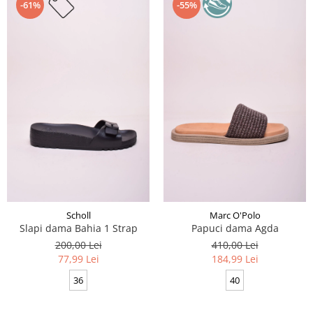
-61%
-55%
Scholl
Marc O'Polo
Slapi dama Bahia 1 Strap
Papuci dama Agda
200,00 Lei
410,00 Lei
77,99 Lei
184,99 Lei
36
40