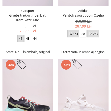
Garsport
Adidas
Ghete trekking barbati
Pantofi sport copii Ozelia
Kamikaze Mid
460,00 Lei
330,00 Lei
287,99 Lei
208,99 Lei
37 1/3
38
38 2/3
41
43
44
Stare: Nou, în ambalaj original
Stare: Nou, în ambalaj original
-30%
-53%