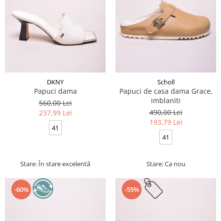
DKNY
Scholl
Papuci dama
Papuci de casa dama Grace,
imblaniti
560,00 Lei
490,00 Lei
237,99 Lei
193,79 Lei
41
41
Stare: În stare excelentă
Stare: Ca nou
-60%
-55%