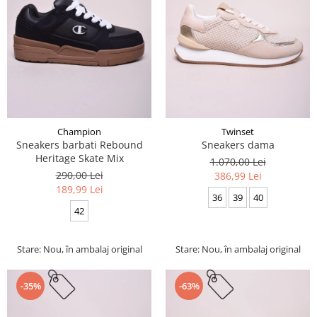
Champion
Twinset
Sneakers barbati Rebound
Sneakers dama
Heritage Skate Mix
1.070,00 Lei
290,00 Lei
386,99 Lei
189,99 Lei
36
39
40
42
Stare: Nou, în ambalaj original
Stare: Nou, în ambalaj original
-35%
-63%