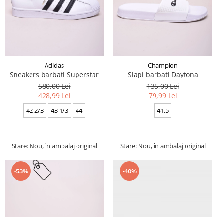
Adidas
Champion
Sneakers barbati Superstar
Slapi barbati Daytona
580,00 Lei
135,00 Lei
428,99 Lei
79,99 Lei
42 2/3
43 1/3
44
41.5
Stare: Nou, în ambalaj original
Stare: Nou, în ambalaj original
-40%
-53%