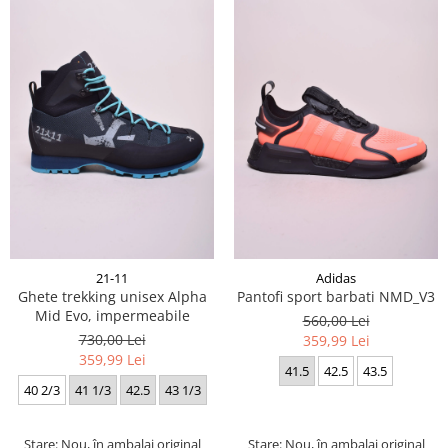
21-11
Adidas
Ghete trekking unisex Alpha
Pantofi sport barbati NMD_V3
Mid Evo, impermeabile
560,00 Lei
730,00 Lei
359,99 Lei
359,99 Lei
41.5
42.5
43.5
40 2/3
41 1/3
42.5
43 1/3
Stare: Nou, în ambalaj original
Stare: Nou, în ambalaj original