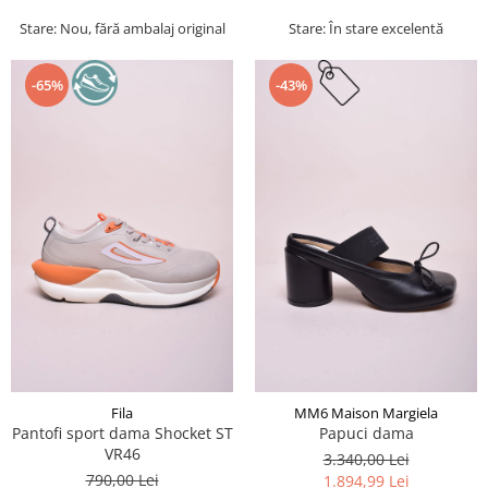
Stare: Nou, fără ambalaj original
Stare: În stare excelentă
-65%
-43%
Fila
MM6 Maison Margiela
Pantofi sport dama Shocket ST
Papuci dama
VR46
3.340,00 Lei
790,00 Lei
1.894,99 Lei