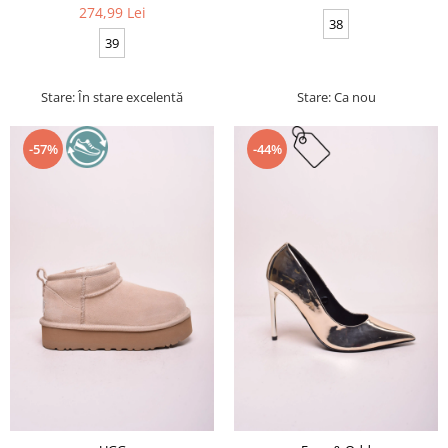
274,99 Lei
38
39
Stare: În stare excelentă
Stare: Ca nou
-57%
-44%