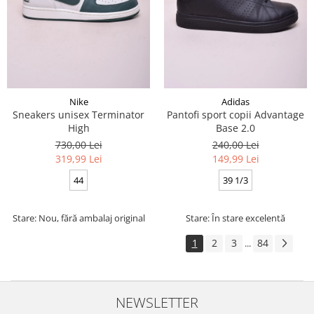
Nike
Adidas
Sneakers unisex Terminator
Pantofi sport copii Advantage
High
Base 2.0
730,00 Lei
240,00 Lei
319,99 Lei
149,99 Lei
44
39 1/3
Stare: Nou, fără ambalaj original
Stare: În stare excelentă
1
2
3
84
...
NEWSLETTER