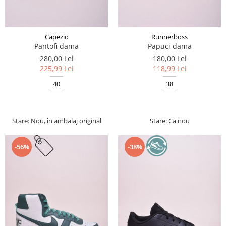
Capezio
Runnerboss
Pantofi dama
Papuci dama
280,00 Lei
180,00 Lei
225,99 Lei
118,99 Lei
40
38
Stare: Nou, în ambalaj original
Stare: Ca nou
-56%
-38%