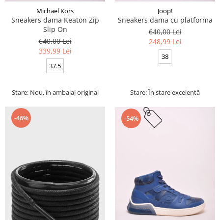
Michael Kors
Joop!
Sneakers dama Keaton Zip
Sneakers dama cu platforma
Slip On
640,00 Lei
640,00 Lei
248,99 Lei
339,99 Lei
38
37.5
Stare: Nou, în ambalaj original
Stare: În stare excelentă
-46%
-54%