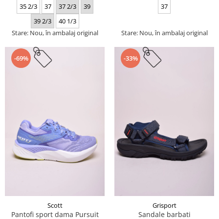
35 2/3
37
37 2/3
39
37
39 2/3
40 1/3
Stare: Nou, în ambalaj original
Stare: Nou, în ambalaj original
-69%
-33%
Scott
Grisport
Pantofi sport dama Pursuit
Sandale barbati