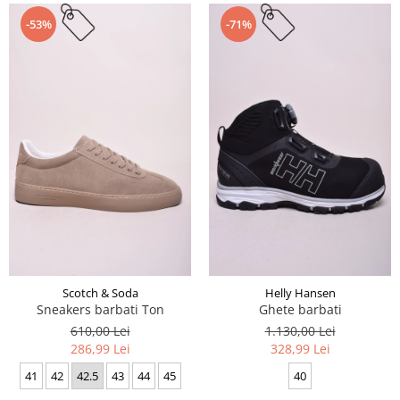
-53%
-71%
Scotch & Soda
Helly Hansen
Sneakers barbati Ton
Ghete barbati
610,00 Lei
1.130,00 Lei
286,99 Lei
328,99 Lei
41
42
42.5
43
44
45
40