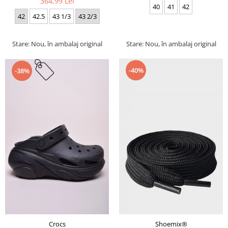
364,99 Lei
40
41
42
42
42.5
43 1/3
43 2/3
Stare: Nou, în ambalaj original
Stare: Nou, în ambalaj original
-40%
-38%
Crocs
Shoemix®