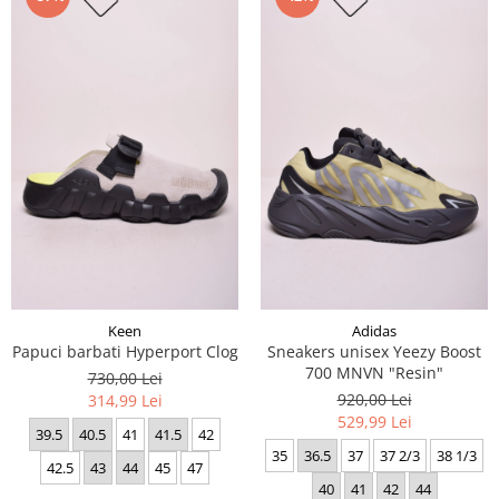
Keen
Adidas
Papuci barbati Hyperport Clog
Sneakers unisex Yeezy Boost
700 MNVN "Resin"
730,00 Lei
920,00 Lei
314,99 Lei
529,99 Lei
39.5
40.5
41
41.5
42
35
36.5
37
37 2/3
38 1/3
42.5
43
44
45
47
40
41
42
44