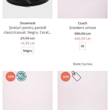
Coach
Shoemix®
Sneakers unisex
Șireturi pentru pantofi
clasici/casual, Negru, Cerate,
980,00 Lei
Calitate premium, 110 cm x
27,99 Lei
446,99 Lei
0.3 cm
14,99 Lei
42
Negru
Stare: Ca nou
-58%
-60%