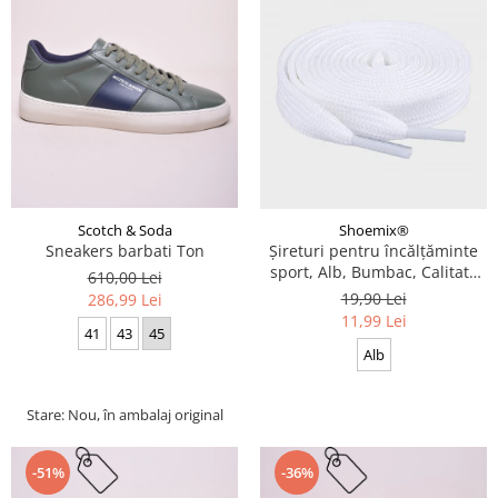
Scotch & Soda
Shoemix®
Sneakers barbati Ton
Șireturi pentru încălțăminte
sport, Alb, Bumbac, Calitate
610,00 Lei
premium, 100 cm x 0.8 cm
19,90 Lei
286,99 Lei
11,99 Lei
41
43
45
Alb
Stare: Nou, în ambalaj original
-51%
-36%