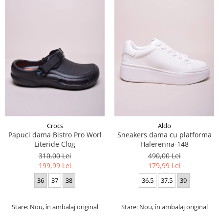
Crocs
Aldo
Papuci dama Bistro Pro Worl
Sneakers dama cu platforma
Literide Clog
Halerenna-148
310,00 Lei
490,00 Lei
199,99 Lei
179,99 Lei
36
37
38
36.5
37.5
39
Stare: Nou, în ambalaj original
Stare: Nou, în ambalaj original