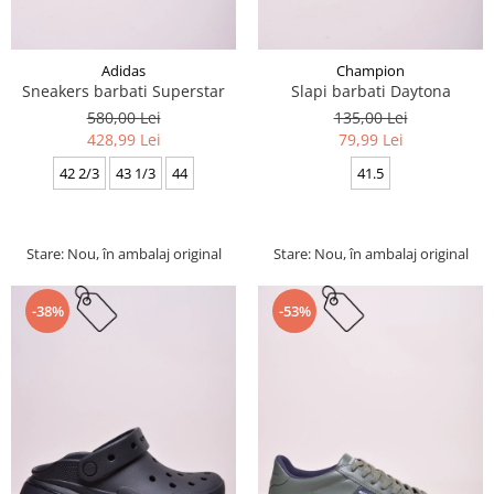
Adidas
Champion
Sneakers barbati Superstar
Slapi barbati Daytona
580,00 Lei
135,00 Lei
428,99 Lei
79,99 Lei
42 2/3
43 1/3
44
41.5
Stare: Nou, în ambalaj original
Stare: Nou, în ambalaj original
-38%
-53%