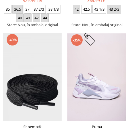
529,99 Lei
364,99 Lei
35
36.5
37
37 2/3
38 1/3
42
42.5
43 1/3
43 2/3
40
41
42
44
Stare: Nou, în ambalaj original
Stare: Nou, în ambalaj original
-40%
-35%
Puma
Shoemix®