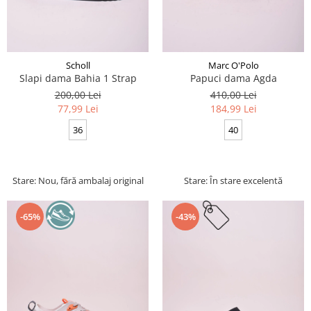
Scholl
Marc O'Polo
Slapi dama Bahia 1 Strap
Papuci dama Agda
200,00 Lei
410,00 Lei
77,99 Lei
184,99 Lei
36
40
Stare: Nou, fără ambalaj original
Stare: În stare excelentă
-65%
-43%