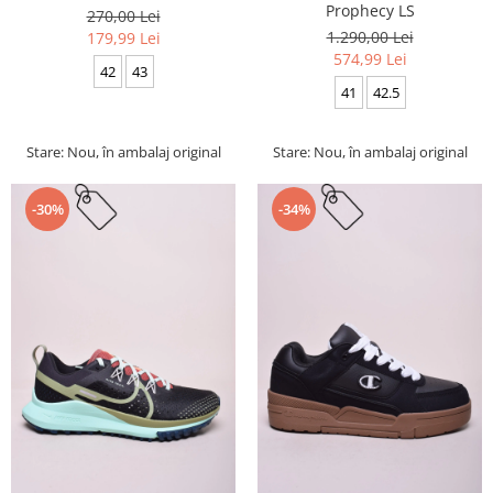
Prophecy LS
270,00 Lei
1.290,00 Lei
179,99 Lei
574,99 Lei
42
43
41
42.5
Stare: Nou, în ambalaj original
Stare: Nou, în ambalaj original
-30%
-34%