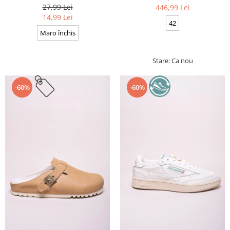
Cerate, Calitate premium, 110
27,99 Lei
446,99 Lei
cm x 0.3 cm
14,99 Lei
42
Maro închis
Stare: Ca nou
-60%
-60%