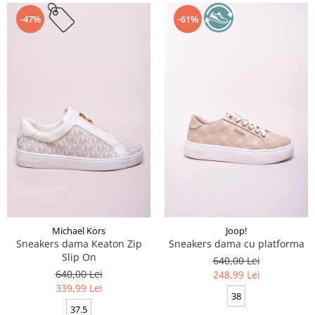
-47%
-61%
Michael Kors
Joop!
Sneakers dama Keaton Zip
Sneakers dama cu platforma
Slip On
640,00 Lei
640,00 Lei
248,99 Lei
339,99 Lei
38
37.5