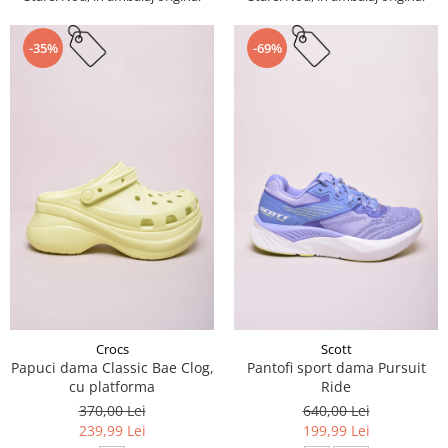
-35%
-69%
Crocs
Scott
Papuci dama Classic Bae Clog,
Pantofi sport dama Pursuit
cu platforma
Ride
370,00 Lei
640,00 Lei
239,99 Lei
199,99 Lei