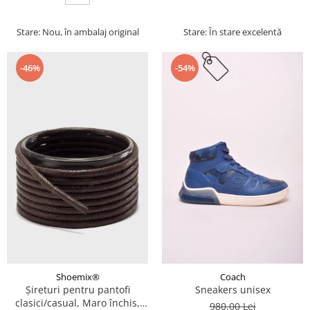
Stare: Nou, în ambalaj original
Stare: În stare excelentă
-46%
-54%
Coach
Shoemix®
Sneakers unisex
Șireturi pentru pantofi
clasici/casual, Maro închis,
980,00 Lei