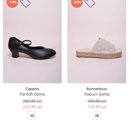
-19%
-34%
Capezio
Runnerboss
Pantofi dama
Papuci dama
280,00 Lei
180,00 Lei
225,99 Lei
118,99 Lei
40
38