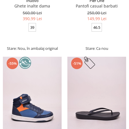
Inuovo
Pier One
Ghete inalte dama
Pantofi casual barbati
560,00 Lei
250,00 Lei
390,99 Lei
149,99 Lei
39
46.5
Stare: Nou, în ambalaj original
Stare: Ca nou
-55%
-51%