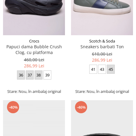
Crocs
Scotch & Soda
Papuci dama Bubble Crush
Sneakers barbati Ton
Clog, cu platforma
610,00 Lei
460,00 Lei
286,99 Lei
286,99 Lei
41
43
45
36
37
38
39
Stare: Nou, în ambalaj original
Stare: Nou, în ambalaj original
-40%
-46%