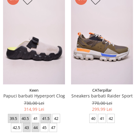
Keen
CATerpillar
Papuci barbati Hyperport Clog
Sneakers barbati Raider Sport
730,00 Lei
770,00 Lei
314,99 Lei
299,99 Lei
39.5
40.5
41
41.5
42
40
41
42
42.5
43
44
45
47