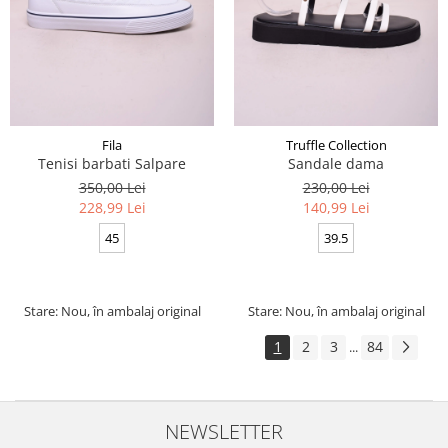
Fila
Truffle Collection
Tenisi barbati Salpare
Sandale dama
350,00 Lei
230,00 Lei
228,99 Lei
140,99 Lei
45
39.5
Stare: Nou, în ambalaj original
Stare: Nou, în ambalaj original
1
2
3
84
...
NEWSLETTER