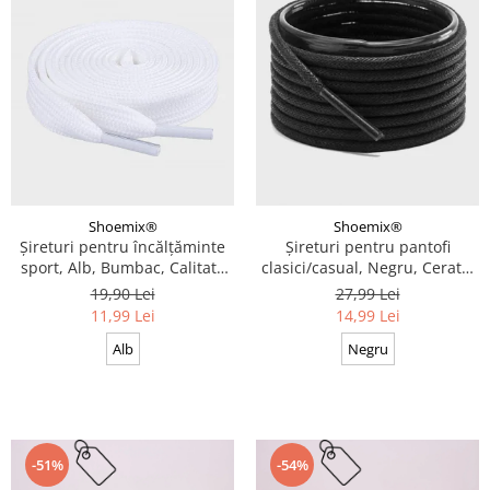
Shoemix®
Shoemix®
Șireturi pentru încălțăminte
Șireturi pentru pantofi
sport, Alb, Bumbac, Calitate
clasici/casual, Negru, Cerate,
premium, 100 cm x 0.8 cm
Calitate premium, 110 cm x
19,90 Lei
27,99 Lei
0.3 cm
11,99 Lei
14,99 Lei
Alb
Negru
-51%
-54%