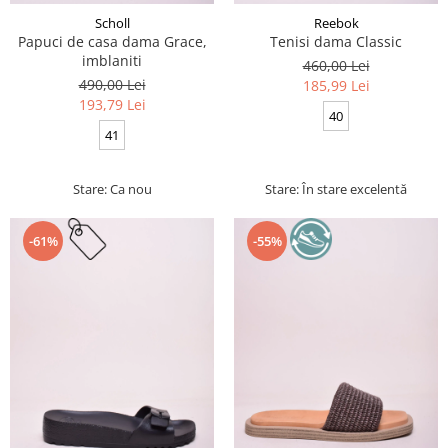
Scholl
Reebok
Papuci de casa dama Grace,
Tenisi dama Classic
imblaniti
460,00 Lei
490,00 Lei
185,99 Lei
193,79 Lei
40
41
Stare: Ca nou
Stare: În stare excelentă
-61%
-55%