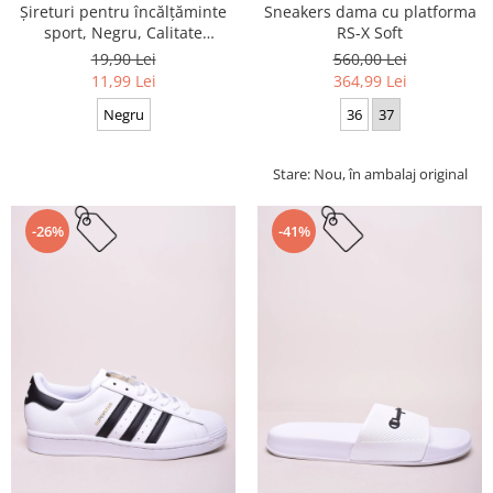
Sneakers dama cu platforma
Șireturi pentru încălțăminte
RS-X Soft
sport, Negru, Calitate
premium, 110 cm x 0.8 cm
560,00 Lei
19,90 Lei
364,99 Lei
11,99 Lei
36
37
Negru
Stare: Nou, în ambalaj original
-26%
-41%