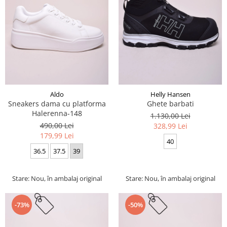
Aldo
Helly Hansen
Sneakers dama cu platforma
Ghete barbati
Halerenna-148
1.130,00 Lei
490,00 Lei
328,99 Lei
179,99 Lei
40
36.5
37.5
39
Stare: Nou, în ambalaj original
Stare: Nou, în ambalaj original
-73%
-50%