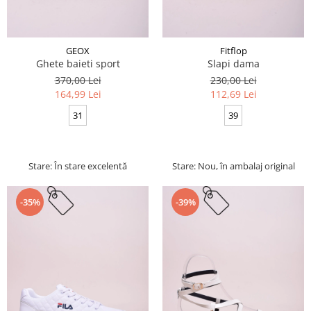
GEOX
Fitflop
Ghete baieti sport
Slapi dama
370,00 Lei
230,00 Lei
164,99 Lei
112,69 Lei
31
39
Stare: În stare excelentă
Stare: Nou, în ambalaj original
-35%
-39%