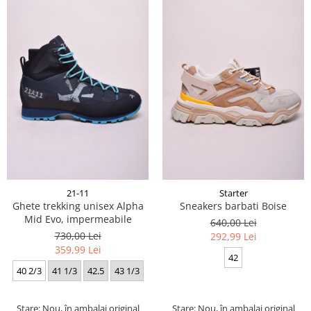
21-11
Starter
Ghete trekking unisex Alpha
Sneakers barbati Boise
Mid Evo, impermeabile
640,00 Lei
730,00 Lei
292,99 Lei
359,99 Lei
42
40 2/3
41 1/3
42.5
43 1/3
Stare: Nou, în ambalaj original
Stare: Nou, în ambalaj original