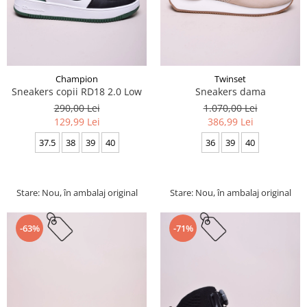
Champion
Twinset
Sneakers copii RD18 2.0 Low
Sneakers dama
290,00 Lei
1.070,00 Lei
129,99 Lei
386,99 Lei
37.5
38
39
40
36
39
40
Stare: Nou, în ambalaj original
Stare: Nou, în ambalaj original
-63%
-71%