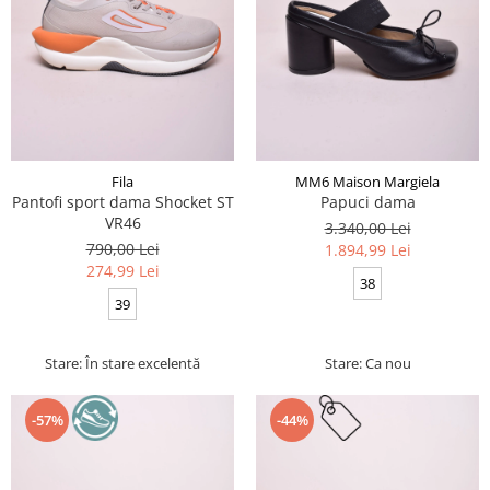
Fila
MM6 Maison Margiela
Pantofi sport dama Shocket ST
Papuci dama
VR46
3.340,00 Lei
790,00 Lei
1.894,99 Lei
274,99 Lei
38
39
Stare: În stare excelentă
Stare: Ca nou
-57%
-44%