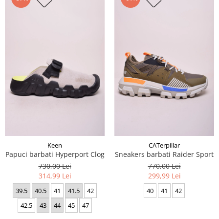
Keen
CATerpillar
Papuci barbati Hyperport Clog
Sneakers barbati Raider Sport
730,00 Lei
770,00 Lei
314,99 Lei
299,99 Lei
39.5
40.5
41
41.5
42
40
41
42
42.5
43
44
45
47