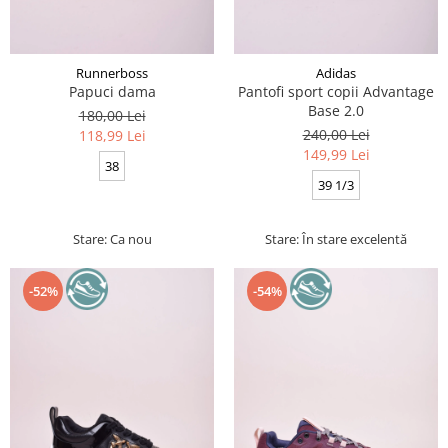
Runnerboss
Adidas
Papuci dama
Pantofi sport copii Advantage
Base 2.0
180,00 Lei
240,00 Lei
118,99 Lei
149,99 Lei
38
39 1/3
Stare: Ca nou
Stare: În stare excelentă
-52%
-54%