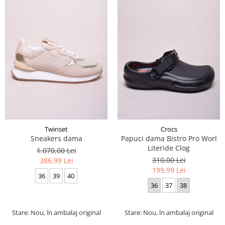
Twinset
Crocs
Sneakers dama
Papuci dama Bistro Pro Worl
Literide Clog
1.070,00 Lei
310,00 Lei
386,99 Lei
199,99 Lei
36
39
40
36
37
38
Stare: Nou, în ambalaj original
Stare: Nou, în ambalaj original