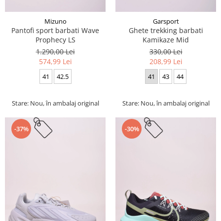
Mizuno
Garsport
Pantofi sport barbati Wave
Ghete trekking barbati
Prophecy LS
Kamikaze Mid
1.290,00 Lei
330,00 Lei
574,99 Lei
208,99 Lei
41
42.5
41
43
44
Stare: Nou, în ambalaj original
Stare: Nou, în ambalaj original
-37%
-30%