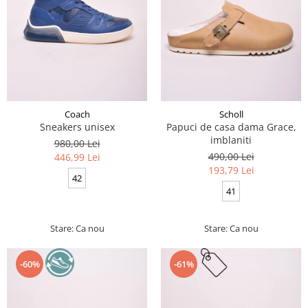
Coach
Scholl
Sneakers unisex
Papuci de casa dama Grace,
imblaniti
980,00 Lei
490,00 Lei
446,99 Lei
193,79 Lei
42
41
Stare: Ca nou
Stare: Ca nou
-60%
-61%