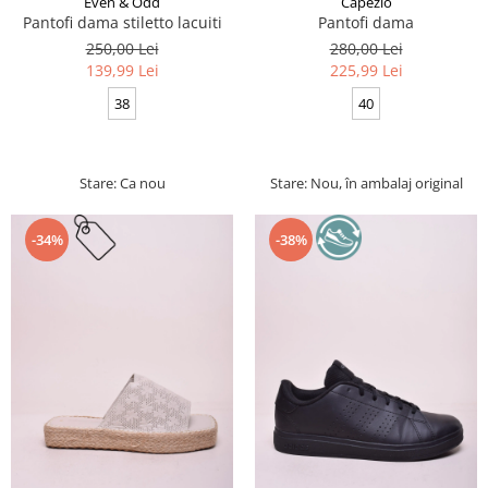
Even & Odd
Capezio
Pantofi dama stiletto lacuiti
Pantofi dama
250,00 Lei
280,00 Lei
139,99 Lei
225,99 Lei
38
40
Stare: Ca nou
Stare: Nou, în ambalaj original
-34%
-38%