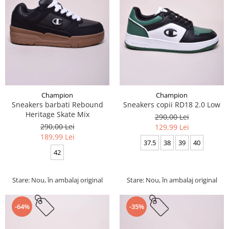
Champion
Champion
Sneakers barbati Rebound
Sneakers copii RD18 2.0 Low
Heritage Skate Mix
290,00 Lei
290,00 Lei
129,99 Lei
189,99 Lei
37.5
38
39
40
42
Stare: Nou, în ambalaj original
Stare: Nou, în ambalaj original
-64%
-35%