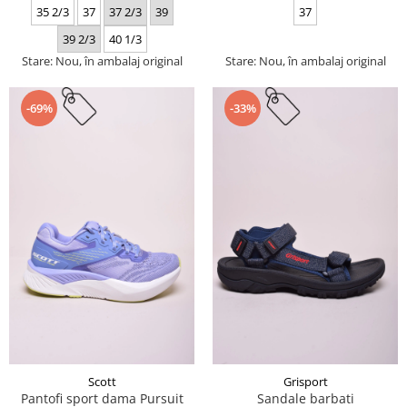
35 2/3
37
37 2/3
39
37
39 2/3
40 1/3
Stare: Nou, în ambalaj original
Stare: Nou, în ambalaj original
-69%
-33%
Scott
Grisport
Pantofi sport dama Pursuit
Sandale barbati