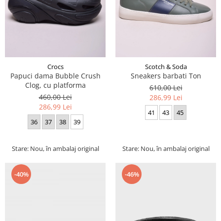
Crocs
Scotch & Soda
Papuci dama Bubble Crush
Sneakers barbati Ton
Clog, cu platforma
610,00 Lei
460,00 Lei
286,99 Lei
286,99 Lei
41
43
45
36
37
38
39
Stare: Nou, în ambalaj original
Stare: Nou, în ambalaj original
-40%
-46%