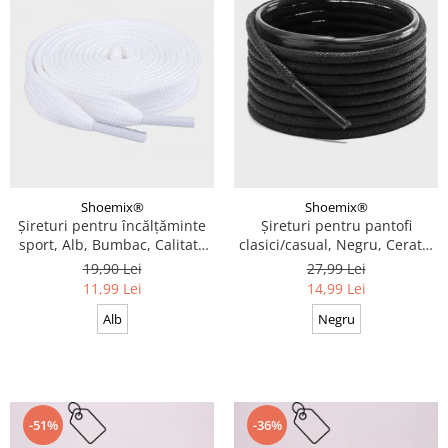
Shoemix®
Shoemix®
Șireturi pentru încălțăminte
Șireturi pentru pantofi
sport, Alb, Bumbac, Calitate
clasici/casual, Negru, Cerate,
premium, 100 cm x 0.8 cm
Calitate premium, 110 cm x
19,90 Lei
27,99 Lei
0.3 cm
11,99 Lei
14,99 Lei
Alb
Negru
-51%
-36%