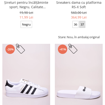
Sneakers dama cu platforma
Șireturi pentru încălțăminte
RS-X Soft
sport, Negru, Calitate
premium, 110 cm x 0.8 cm
560,00 Lei
19,90 Lei
364,99 Lei
11,99 Lei
36
37
Negru
Stare: Nou, în ambalaj original
-26%
-41%