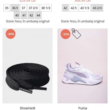
529,99 Lei
364,99 Lei
35
36.5
37
37 2/3
38 1/3
42
42.5
43 1/3
43 2/3
40
41
42
44
Stare: Nou, în ambalaj original
Stare: Nou, în ambalaj original
-40%
-35%
Puma
Shoemix®