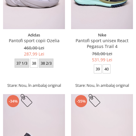
Adidas
Nike
Pantofi sport copii Ozelia
Pantofi sport unisex React
Pegasus Trail 4
460,00 Lei
760,00 Lei
287,99 Lei
531,99 Lei
37 1/3
38
38 2/3
39
40
Stare: Nou, în ambalaj original
Stare: Nou, în ambalaj original
-34%
-55%