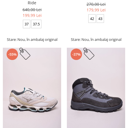
Ride
270,00 Lei
640,00 Lei
179,99 Lei
199,99 Lei
42
43
37
37.5
Stare: Nou, în ambalaj original
Stare: Nou, în ambalaj original
-55%
-37%