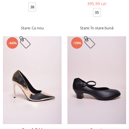
395,99 Lei
38
35
Stare: Ca nou
Stare: În stare bună
-44%
-19%