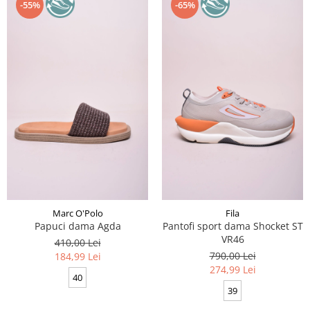
-55%
-65%
Marc O'Polo
Fila
Papuci dama Agda
Pantofi sport dama Shocket ST
VR46
410,00 Lei
790,00 Lei
184,99 Lei
274,99 Lei
40
39