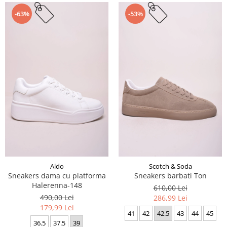
-63%
-53%
Aldo
Scotch & Soda
Sneakers dama cu platforma
Sneakers barbati Ton
Halerenna-148
610,00 Lei
490,00 Lei
286,99 Lei
179,99 Lei
41
42
42.5
43
44
45
36.5
37.5
39