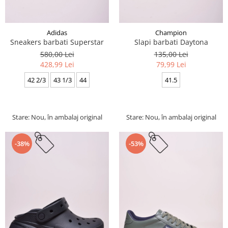
Adidas
Champion
Sneakers barbati Superstar
Slapi barbati Daytona
580,00 Lei
135,00 Lei
428,99 Lei
79,99 Lei
42 2/3
43 1/3
44
41.5
Stare: Nou, în ambalaj original
Stare: Nou, în ambalaj original
-38%
-53%