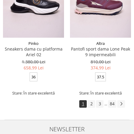
Pinko
Altra
Sneakers dama cu platforma
Pantofi sport dama Lone Peak
Ariel 02
9 impermeabili
1.380,00 Lei
810,00 Lei
658,99 Lei
374,99 Lei
36
37.5
Stare: În stare excelentă
Stare: În stare excelentă
1
2
3
84
...
NEWSLETTER