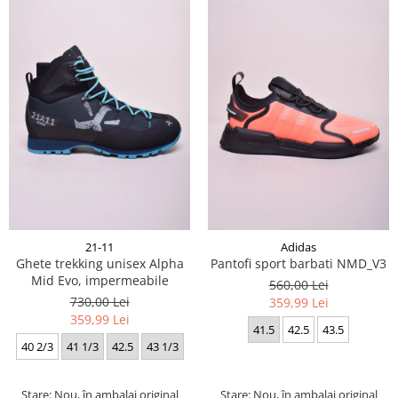
21-11
Adidas
Ghete trekking unisex Alpha
Pantofi sport barbati NMD_V3
Mid Evo, impermeabile
560,00 Lei
730,00 Lei
359,99 Lei
359,99 Lei
41.5
42.5
43.5
40 2/3
41 1/3
42.5
43 1/3
Stare: Nou, în ambalaj original
Stare: Nou, în ambalaj original