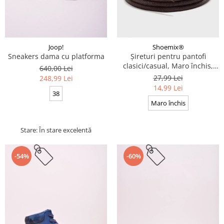
Joop!
Shoemix®
Sneakers dama cu platforma
Șireturi pentru pantofi
clasici/casual, Maro închis,
640,00 Lei
Cerate, Calitate premium, 110
27,99 Lei
248,99 Lei
cm x 0.3 cm
14,99 Lei
38
Maro închis
Stare: În stare excelentă
-54%
-60%