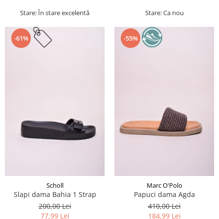
Stare: În stare excelentă
Stare: Ca nou
-61%
-55%
Scholl
Marc O'Polo
Slapi dama Bahia 1 Strap
Papuci dama Agda
200,00 Lei
410,00 Lei
77,99 Lei
184,99 Lei