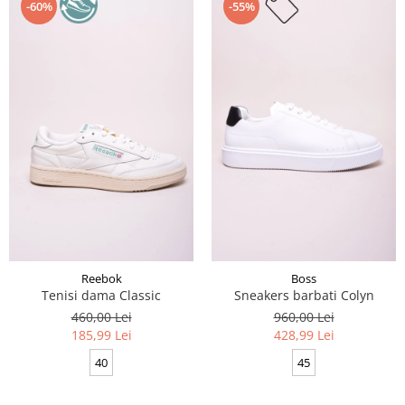
-60%
-55%
Reebok
Boss
Tenisi dama Classic
Sneakers barbati Colyn
460,00 Lei
960,00 Lei
185,99 Lei
428,99 Lei
40
45