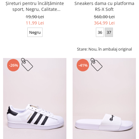
Sneakers dama cu platforma
Șireturi pentru încălțăminte
RS-X Soft
sport, Negru, Calitate
premium, 110 cm x 0.8 cm
560,00 Lei
19,90 Lei
364,99 Lei
11,99 Lei
36
37
Negru
Stare: Nou, în ambalaj original
-26%
-41%