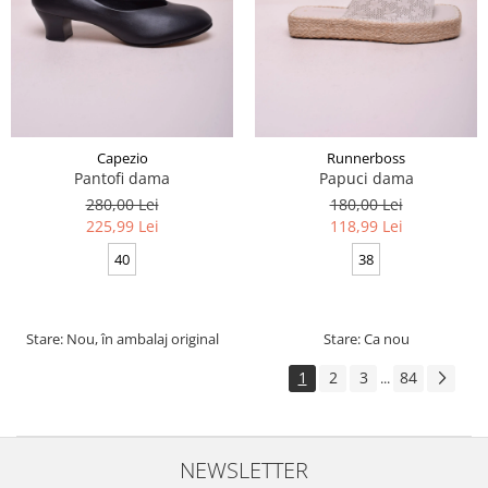
Capezio
Runnerboss
Pantofi dama
Papuci dama
280,00 Lei
180,00 Lei
225,99 Lei
118,99 Lei
40
38
Stare: Nou, în ambalaj original
Stare: Ca nou
1
2
3
84
...
NEWSLETTER