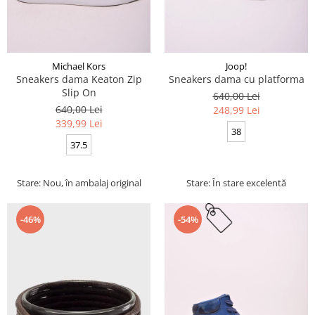
Michael Kors
Joop!
Sneakers dama Keaton Zip
Sneakers dama cu platforma
Slip On
640,00 Lei
640,00 Lei
248,99 Lei
339,99 Lei
38
37.5
Stare: Nou, în ambalaj original
Stare: În stare excelentă
-46%
-54%