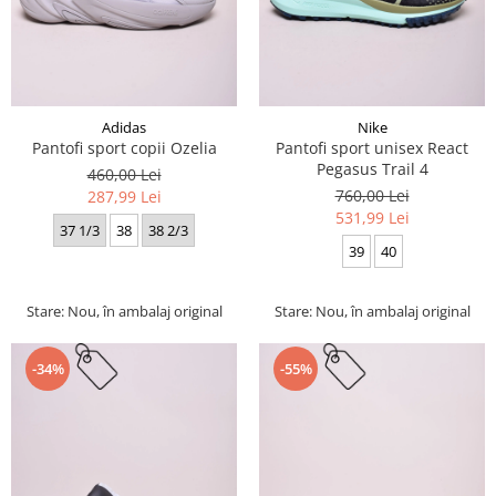
Adidas
Nike
Pantofi sport copii Ozelia
Pantofi sport unisex React
Pegasus Trail 4
460,00 Lei
760,00 Lei
287,99 Lei
531,99 Lei
37 1/3
38
38 2/3
39
40
Stare: Nou, în ambalaj original
Stare: Nou, în ambalaj original
-34%
-55%