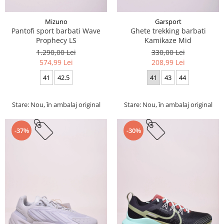
Mizuno
Garsport
Pantofi sport barbati Wave
Ghete trekking barbati
Prophecy LS
Kamikaze Mid
1.290,00 Lei
330,00 Lei
574,99 Lei
208,99 Lei
41
42.5
41
43
44
Stare: Nou, în ambalaj original
Stare: Nou, în ambalaj original
-37%
-30%