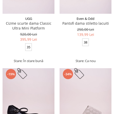
UGG
Even & Odd
Cizme scurte dama Classic
Pantofi dama stiletto lacuiti
Ultra Mini Platform
250,00 Lei
920,00 Lei
139,99 Lei
395,99 Lei
38
35
Stare: În stare bună
Stare: Ca nou
-19%
-34%