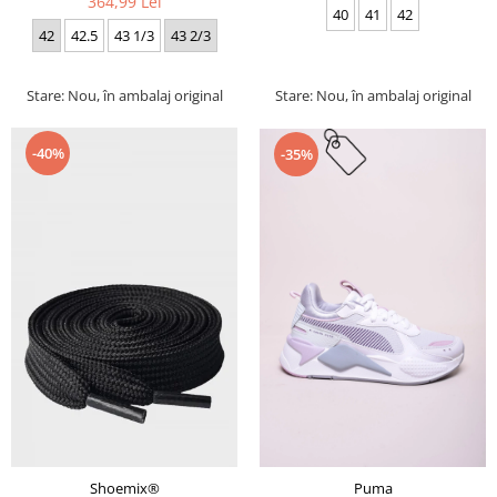
364,99 Lei
40
41
42
42
42.5
43 1/3
43 2/3
Stare: Nou, în ambalaj original
Stare: Nou, în ambalaj original
-40%
-35%
Puma
Shoemix®