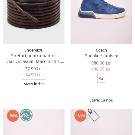
Coach
Shoemix®
Sneakers unisex
Șireturi pentru pantofi
clasici/casual, Maro închis,
980,00 Lei
Cerate, Calitate premium, 110
27,99 Lei
446,99 Lei
cm x 0.3 cm
14,99 Lei
42
Maro închis
Stare: Ca nou
-58%
-60%