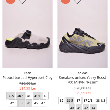
Keen
Adidas
Papuci barbati Hyperport Clog
Sneakers unisex Yeezy Boost
700 MNVN "Resin"
730,00 Lei
920,00 Lei
314,99 Lei
529,99 Lei
39.5
40.5
41
41.5
42
35
36.5
37
37 2/3
38 1/3
42.5
43
44
45
47
40
41
42
44