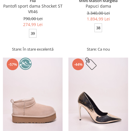
Fila
MM6 Maison Margiela
Pantofi sport dama Shocket ST
Papuci dama
VR46
3.340,00 Lei
790,00 Lei
1.894,99 Lei
274,99 Lei
38
39
Stare: În stare excelentă
Stare: Ca nou
-57%
-44%