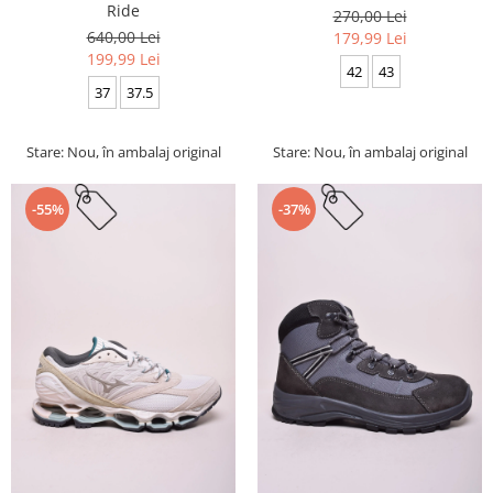
Ride
270,00 Lei
640,00 Lei
179,99 Lei
199,99 Lei
42
43
37
37.5
Stare: Nou, în ambalaj original
Stare: Nou, în ambalaj original
-55%
-37%