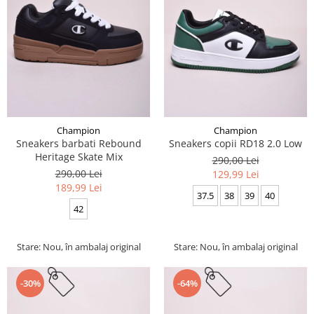
Champion
Champion
Sneakers barbati Rebound
Sneakers copii RD18 2.0 Low
Heritage Skate Mix
290,00 Lei
290,00 Lei
129,99 Lei
189,99 Lei
37.5
38
39
40
42
Stare: Nou, în ambalaj original
Stare: Nou, în ambalaj original
-30%
-64%