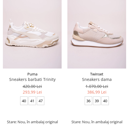
Puma
Twinset
Sneakers barbati Trinity
Sneakers dama
420,00 Lei
1.070,00 Lei
293,99 Lei
386,99 Lei
40
41
47
36
39
40
Stare: Nou, în ambalaj original
Stare: Nou, în ambalaj original