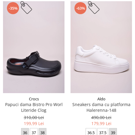
-35%
-63%
Crocs
Aldo
Papuci dama Bistro Pro Worl
Sneakers dama cu platforma
Literide Clog
Halerenna-148
310,00 Lei
490,00 Lei
199,99 Lei
179,99 Lei
36
37
38
36.5
37.5
39