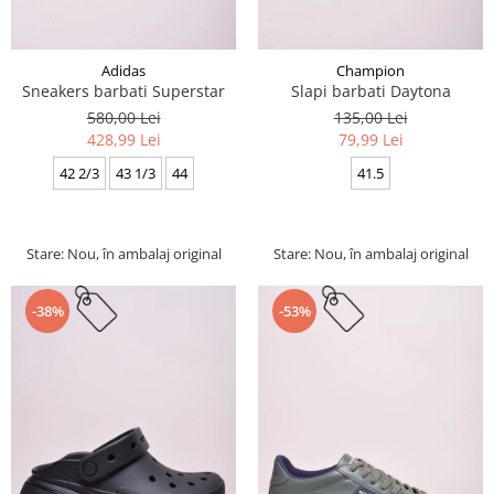
Adidas
Champion
Sneakers barbati Superstar
Slapi barbati Daytona
580,00 Lei
135,00 Lei
428,99 Lei
79,99 Lei
42 2/3
43 1/3
44
41.5
Stare: Nou, în ambalaj original
Stare: Nou, în ambalaj original
-38%
-53%