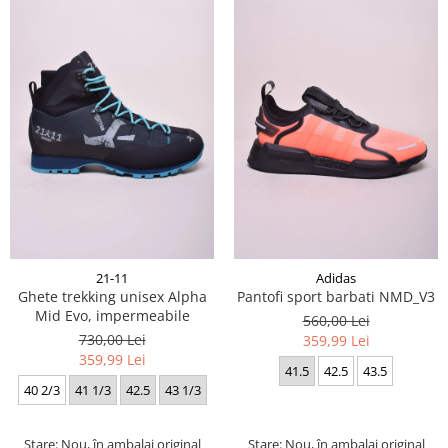
21-11
Adidas
Ghete trekking unisex Alpha
Pantofi sport barbati NMD_V3
Mid Evo, impermeabile
560,00 Lei
730,00 Lei
359,99 Lei
359,99 Lei
41.5
42.5
43.5
40 2/3
41 1/3
42.5
43 1/3
Stare: Nou, în ambalaj original
Stare: Nou, în ambalaj original