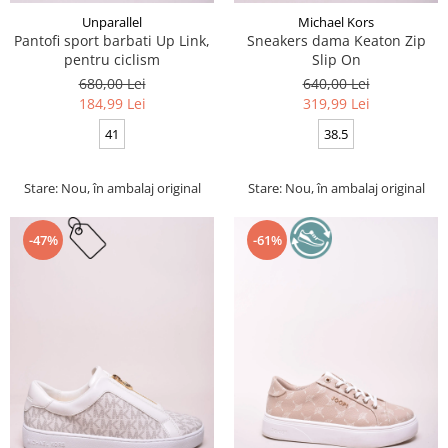
Unparallel
Michael Kors
Pantofi sport barbati Up Link,
Sneakers dama Keaton Zip
pentru ciclism
Slip On
680,00 Lei
640,00 Lei
184,99 Lei
319,99 Lei
41
38.5
Stare: Nou, în ambalaj original
Stare: Nou, în ambalaj original
-47%
-61%