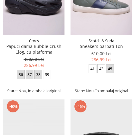
Crocs
Scotch & Soda
Papuci dama Bubble Crush
Sneakers barbati Ton
Clog, cu platforma
610,00 Lei
460,00 Lei
286,99 Lei
286,99 Lei
41
43
45
36
37
38
39
Stare: Nou, în ambalaj original
Stare: Nou, în ambalaj original
-40%
-46%