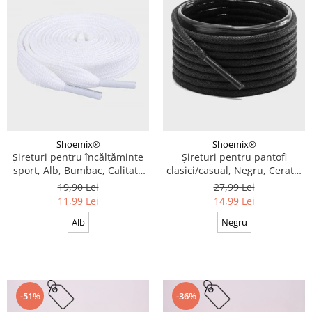
Shoemix®
Shoemix®
Șireturi pentru încălțăminte
Șireturi pentru pantofi
sport, Alb, Bumbac, Calitate
clasici/casual, Negru, Cerate,
premium, 100 cm x 0.8 cm
Calitate premium, 110 cm x
19,90 Lei
27,99 Lei
0.3 cm
11,99 Lei
14,99 Lei
Alb
Negru
-51%
-36%