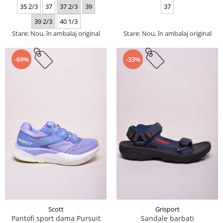
35 2/3
37
37 2/3
39
37
39 2/3
40 1/3
Stare: Nou, în ambalaj original
Stare: Nou, în ambalaj original
-69%
-33%
Scott
Grisport
Pantofi sport dama Pursuit
Sandale barbati