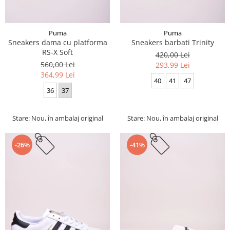
Puma
Puma
Sneakers dama cu platforma
Sneakers barbati Trinity
RS-X Soft
420,00 Lei
560,00 Lei
293,99 Lei
364,99 Lei
40
41
47
36
37
Stare: Nou, în ambalaj original
Stare: Nou, în ambalaj original
-26%
-41%