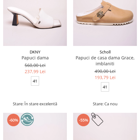
DKNY
Scholl
Papuci dama
Papuci de casa dama Grace,
imblaniti
560,00 Lei
490,00 Lei
237,99 Lei
193,79 Lei
41
41
Stare: În stare excelentă
Stare: Ca nou
-60%
-55%