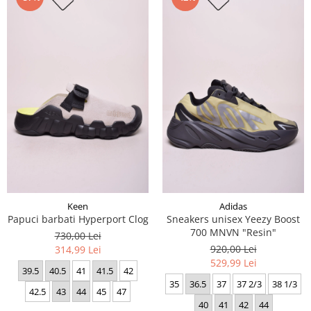
Keen
Adidas
Papuci barbati Hyperport Clog
Sneakers unisex Yeezy Boost
700 MNVN "Resin"
730,00 Lei
920,00 Lei
314,99 Lei
529,99 Lei
39.5
40.5
41
41.5
42
35
36.5
37
37 2/3
38 1/3
42.5
43
44
45
47
40
41
42
44