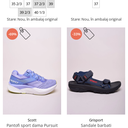
35 2/3
37
37 2/3
39
37
39 2/3
40 1/3
Stare: Nou, în ambalaj original
Stare: Nou, în ambalaj original
-69%
-33%
Scott
Grisport
Pantofi sport dama Pursuit
Sandale barbati