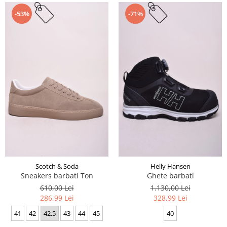
-53%
-71%
Scotch & Soda
Helly Hansen
Sneakers barbati Ton
Ghete barbati
610,00 Lei
1.130,00 Lei
286,99 Lei
328,99 Lei
41
42
42.5
43
44
45
40