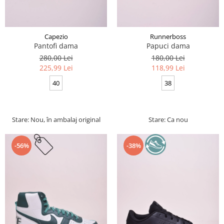
Capezio
Runnerboss
Pantofi dama
Papuci dama
280,00 Lei
180,00 Lei
225,99 Lei
118,99 Lei
40
38
Stare: Nou, în ambalaj original
Stare: Ca nou
-56%
-38%