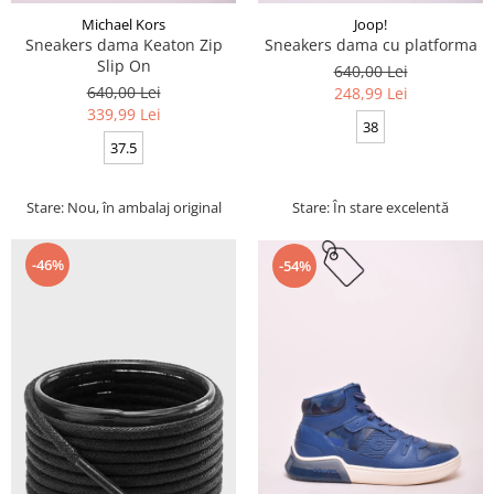
Michael Kors
Joop!
Sneakers dama Keaton Zip
Sneakers dama cu platforma
Slip On
640,00 Lei
640,00 Lei
248,99 Lei
339,99 Lei
38
37.5
Stare: Nou, în ambalaj original
Stare: În stare excelentă
-46%
-54%