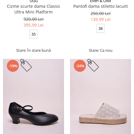
UGG
Even & Odd
Cizme scurte dama Classic
Pantofi dama stiletto lacuiti
Ultra Mini Platform
250,00 Lei
920,00 Lei
139,99 Lei
395,99 Lei
38
35
Stare: În stare bună
Stare: Ca nou
-19%
-34%