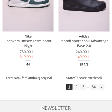
Nike
Adidas
Sneakers unisex Terminator
Pantofi sport copii Advantage
High
Base 2.0
730,00 Lei
240,00 Lei
319,99 Lei
149,99 Lei
44
39 1/3
Stare: Nou, fără ambalaj original
Stare: În stare excelentă
1
2
3
84
...
NEWSLETTER