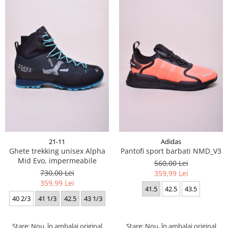
21-11
Adidas
Ghete trekking unisex Alpha
Pantofi sport barbati NMD_V3
Mid Evo, impermeabile
560,00 Lei
730,00 Lei
359,99 Lei
359,99 Lei
41.5
42.5
43.5
40 2/3
41 1/3
42.5
43 1/3
Stare: Nou, în ambalaj original
Stare: Nou, în ambalaj original