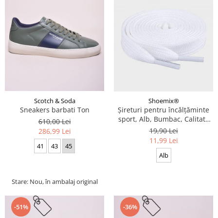
Scotch & Soda
Shoemix®
Sneakers barbati Ton
Șireturi pentru încălțăminte
sport, Alb, Bumbac, Calitate
610,00 Lei
premium, 100 cm x 0.8 cm
19,90 Lei
286,99 Lei
11,99 Lei
41
43
45
Alb
Stare: Nou, în ambalaj original
-51%
-36%