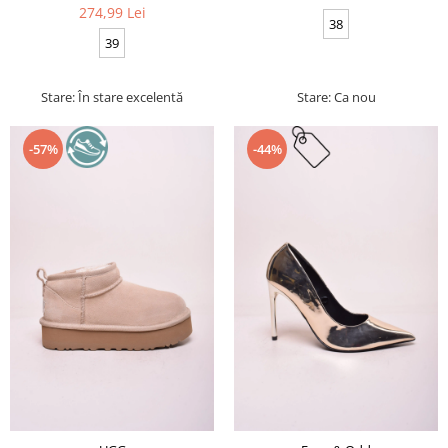
274,99 Lei
38
39
Stare: În stare excelentă
Stare: Ca nou
-57%
-44%