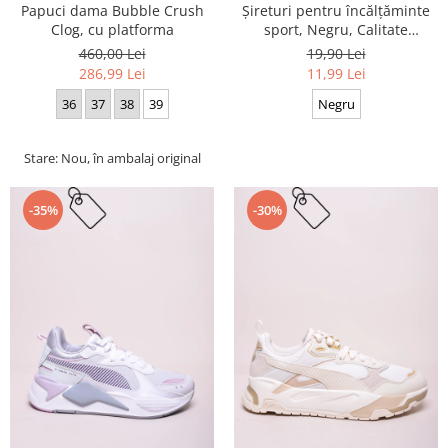
Papuci dama Bubble Crush
Șireturi pentru încălțăminte
Clog, cu platforma
sport, Negru, Calitate
premium, 110 cm x 0.8 cm
460,00 Lei
19,90 Lei
286,99 Lei
11,99 Lei
36
37
38
39
Negru
Stare: Nou, în ambalaj original
-35%
-30%