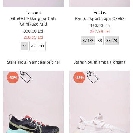
Garsport
Adidas
Ghete trekking barbati
Pantofi sport copii Ozelia
Kamikaze Mid
460,00 Lei
330,00 Lei
287,99 Lei
208,99 Lei
37 1/3
38
38 2/3
41
43
44
Stare: Nou, în ambalaj original
Stare: Nou, în ambalaj original
-30%
-53%