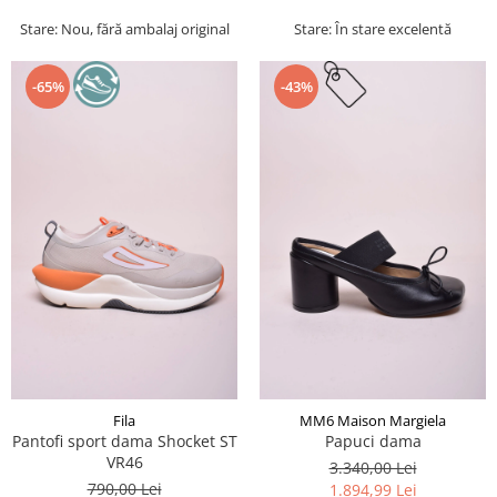
Stare: Nou, fără ambalaj original
Stare: În stare excelentă
-65%
-43%
Fila
MM6 Maison Margiela
Pantofi sport dama Shocket ST
Papuci dama
VR46
3.340,00 Lei
790,00 Lei
1.894,99 Lei