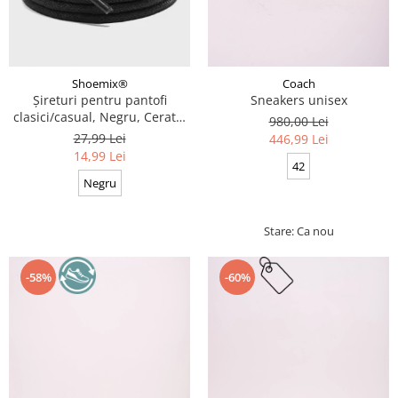
Coach
Shoemix®
Sneakers unisex
Șireturi pentru pantofi
clasici/casual, Negru, Cerate,
980,00 Lei
Calitate premium, 110 cm x
27,99 Lei
446,99 Lei
0.3 cm
14,99 Lei
42
Negru
Stare: Ca nou
-58%
-60%