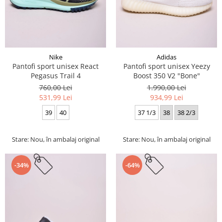
Nike
Adidas
Pantofi sport unisex React
Pantofi sport unisex Yeezy
Pegasus Trail 4
Boost 350 V2 "Bone"
760,00 Lei
1.990,00 Lei
531,99 Lei
934,99 Lei
39
40
37 1/3
38
38 2/3
Stare: Nou, în ambalaj original
Stare: Nou, în ambalaj original
-34%
-64%