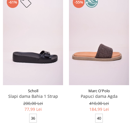
-61%
-55%
Scholl
Marc O'Polo
Slapi dama Bahia 1 Strap
Papuci dama Agda
200,00 Lei
410,00 Lei
77,99 Lei
184,99 Lei
36
40