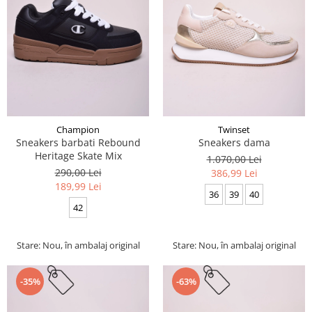
Champion
Twinset
Sneakers barbati Rebound
Sneakers dama
Heritage Skate Mix
1.070,00 Lei
290,00 Lei
386,99 Lei
189,99 Lei
36
39
40
42
Stare: Nou, în ambalaj original
Stare: Nou, în ambalaj original
-35%
-63%