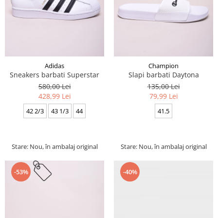
Adidas
Champion
Sneakers barbati Superstar
Slapi barbati Daytona
580,00 Lei
135,00 Lei
428,99 Lei
79,99 Lei
42 2/3
43 1/3
44
41.5
Stare: Nou, în ambalaj original
Stare: Nou, în ambalaj original
-40%
-53%