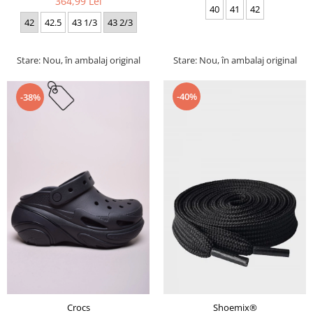
364,99 Lei
40
41
42
42
42.5
43 1/3
43 2/3
Stare: Nou, în ambalaj original
Stare: Nou, în ambalaj original
-40%
-38%
Crocs
Shoemix®