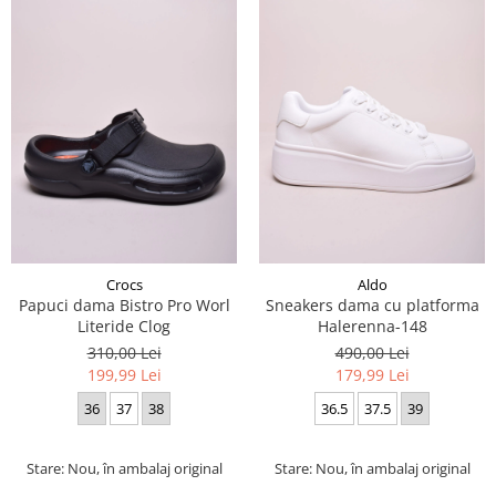
Crocs
Aldo
Papuci dama Bistro Pro Worl
Sneakers dama cu platforma
Literide Clog
Halerenna-148
310,00 Lei
490,00 Lei
199,99 Lei
179,99 Lei
36
37
38
36.5
37.5
39
Stare: Nou, în ambalaj original
Stare: Nou, în ambalaj original