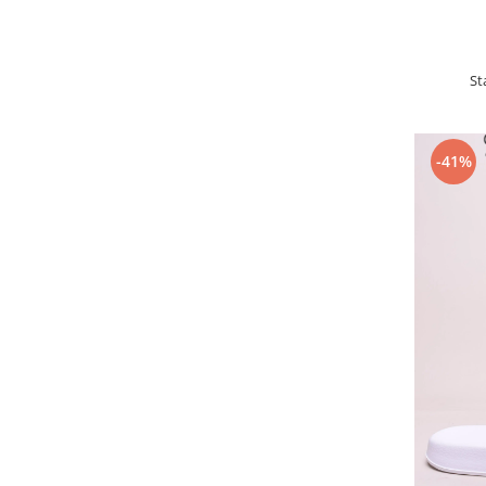
St
-41%