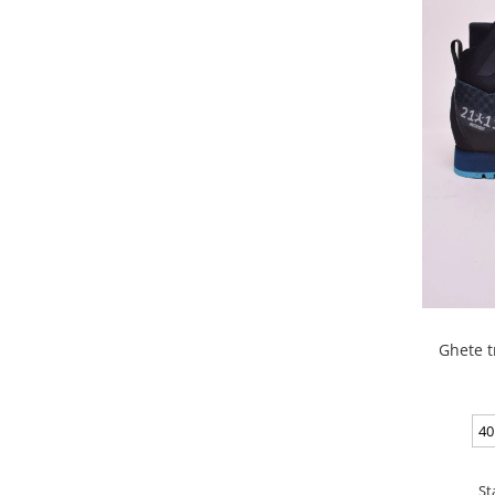
Ghete t
40
St