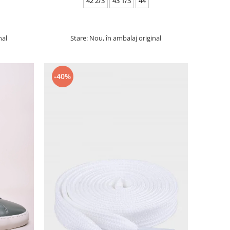
42 2/3
43 1/3
44
nal
Stare: Nou, în ambalaj original
-40%