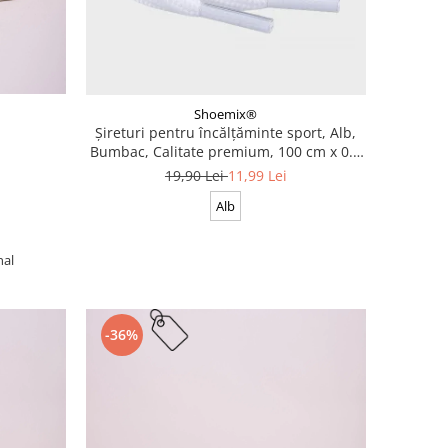
Shoemix®
Șireturi pentru încălțăminte sport, Alb,
Bumbac, Calitate premium, 100 cm x 0.8
cm
19,90 Lei
11,99 Lei
Alb
nal
-36%