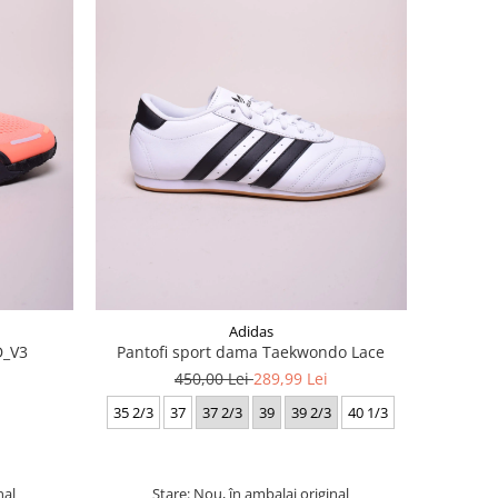
Adidas
D_V3
Pantofi sport dama Taekwondo Lace
450,00 Lei
289,99 Lei
35 2/3
37
37 2/3
39
39 2/3
40 1/3
nal
Stare: Nou, în ambalaj original