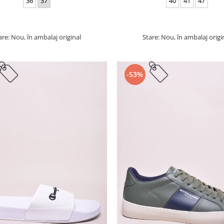
36
37
40
41
47
are: Nou, în ambalaj original
Stare: Nou, în ambalaj origi
-53%