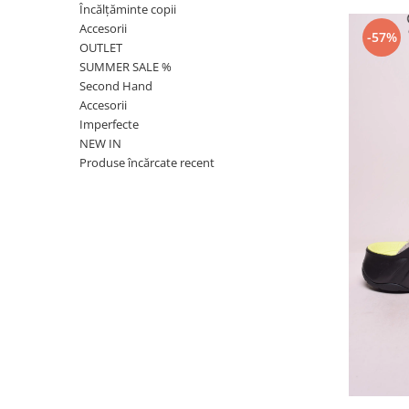
Încălțăminte copii
Accesorii
-57%
OUTLET
SUMMER SALE %
Second Hand
Accesorii
Imperfecte
NEW IN
Produse încărcate recent