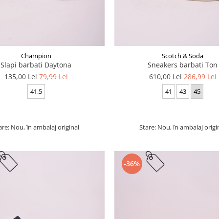
Champion
Scotch & Soda
Slapi barbati Daytona
Sneakers barbati Ton
135,00 Lei
79,99 Lei
610,00 Lei
286,99 Lei
41.5
41
43
45
are: Nou, în ambalaj original
Stare: Nou, în ambalaj origi
-36%