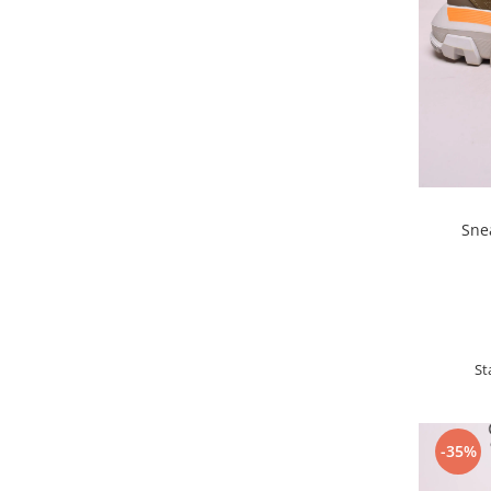
Sne
St
-35%