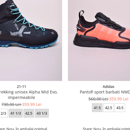
21-11
Adidas
rekking unisex Alpha Mid Evo,
Pantofi sport barbati NM
impermeabile
560,00 Lei
359,99 Lei
730,00 Lei
359,99 Lei
41.5
42.5
43.5
 2/3
41 1/3
42.5
43 1/3
are: Nou, în ambalaj original
Stare: Nou, în ambalaj origi