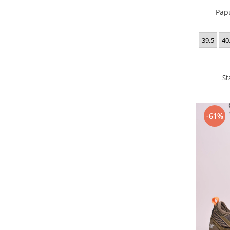
Pap
39.5
40
St
-61%