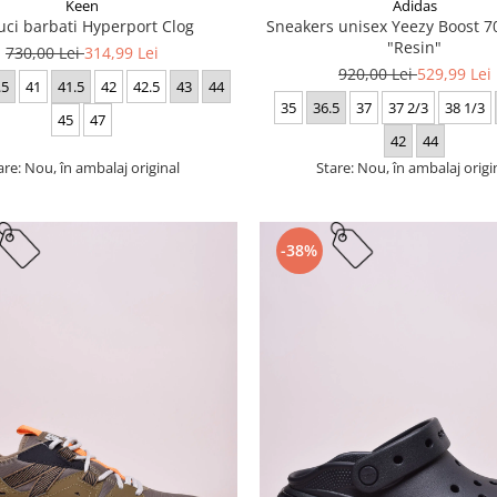
Keen
Adidas
uci barbati Hyperport Clog
Sneakers unisex Yeezy Boost
"Resin"
730,00 Lei
314,99 Lei
920,00 Lei
529,99 Lei
.5
41
41.5
42
42.5
43
44
35
36.5
37
37 2/3
38 1/3
45
47
42
44
are: Nou, în ambalaj original
Stare: Nou, în ambalaj origi
-38%