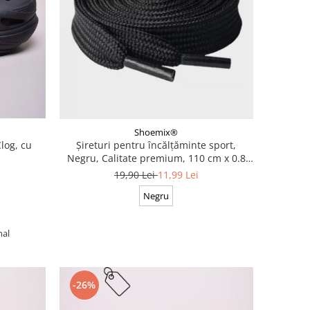
Shoemix®
log, cu
Șireturi pentru încălțăminte sport,
Negru, Calitate premium, 110 cm x 0.8
cm
19,90 Lei
11,99 Lei
Negru
nal
-26%