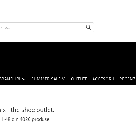
BRANDURI
SUMMER SALE %
OUTLET
ACCESORII
RECENZI
x - the shoe outlet.
1-
48
din
4026
produse