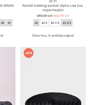
21-11
 700 MNVN
Pantofi trekking barbati Alpha Low Evo,
impermeabili
680,00 Lei
364,99 Lei
40
41
42
42.5
43 1/3
43 2/3
nal
Stare: Nou, în ambalaj original
-40%