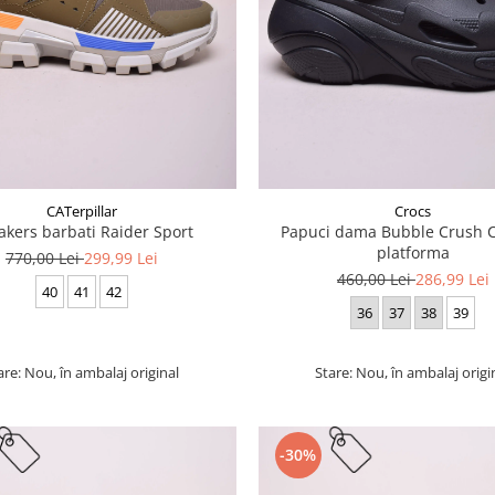
CATerpillar
Crocs
akers barbati Raider Sport
Papuci dama Bubble Crush C
platforma
770,00 Lei
299,99 Lei
460,00 Lei
286,99 Lei
40
41
42
36
37
38
39
are: Nou, în ambalaj original
Stare: Nou, în ambalaj origi
-30%