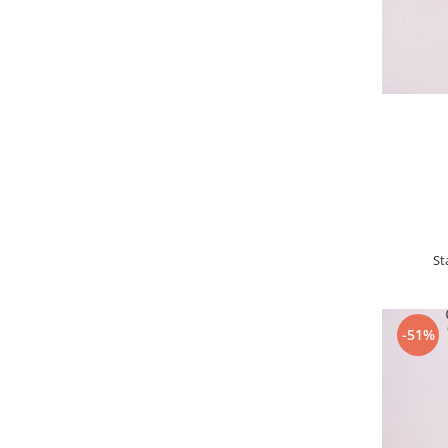
St
-51%