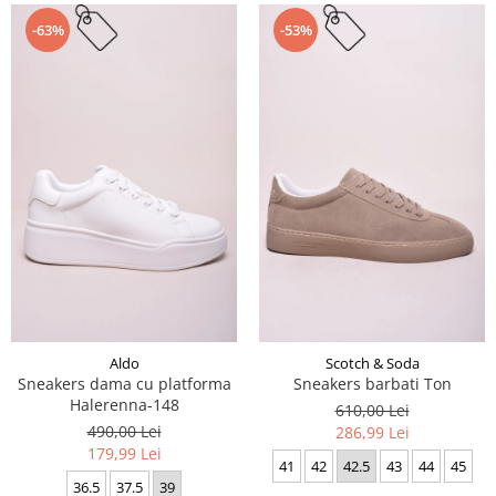
-63%
-53%
Aldo
Scotch & Soda
Sneakers dama cu platforma
Sneakers barbati Ton
Halerenna-148
610,00 Lei
490,00 Lei
286,99 Lei
179,99 Lei
41
42
42.5
43
44
45
36.5
37.5
39