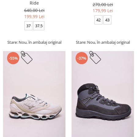
Ride
270,00 Lei
640,00 Lei
179,99 Lei
199,99 Lei
42
43
37
37.5
Stare: Nou, în ambalaj original
Stare: Nou, în ambalaj original
-55%
-37%