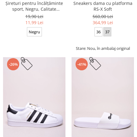
Sneakers dama cu platforma
Șireturi pentru încălțăminte
RS-X Soft
sport, Negru, Calitate
premium, 110 cm x 0.8 cm
560,00 Lei
19,90 Lei
364,99 Lei
11,99 Lei
36
37
Negru
Stare: Nou, în ambalaj original
-26%
-41%