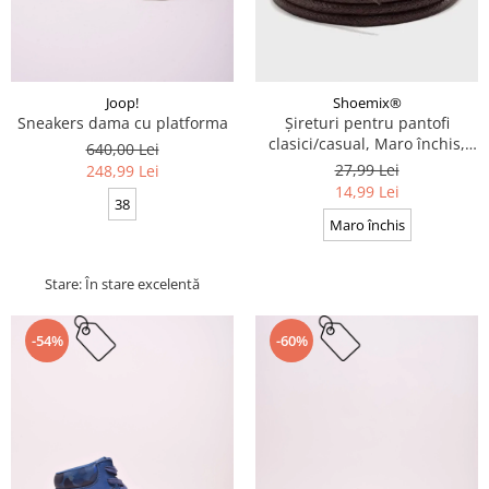
Joop!
Shoemix®
Sneakers dama cu platforma
Șireturi pentru pantofi
clasici/casual, Maro închis,
640,00 Lei
Cerate, Calitate premium, 110
27,99 Lei
248,99 Lei
cm x 0.3 cm
14,99 Lei
38
Maro închis
Stare: În stare excelentă
-54%
-60%