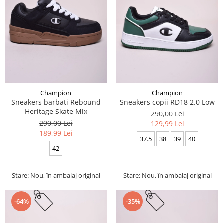
Champion
Champion
Sneakers barbati Rebound
Sneakers copii RD18 2.0 Low
Heritage Skate Mix
290,00 Lei
290,00 Lei
129,99 Lei
189,99 Lei
37.5
38
39
40
42
Stare: Nou, în ambalaj original
Stare: Nou, în ambalaj original
-64%
-35%