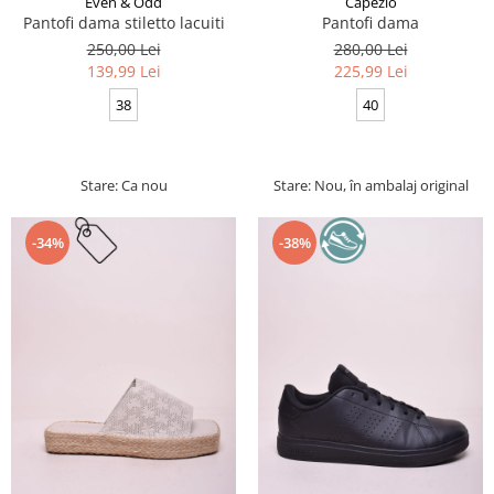
Even & Odd
Capezio
Pantofi dama stiletto lacuiti
Pantofi dama
250,00 Lei
280,00 Lei
139,99 Lei
225,99 Lei
38
40
Stare: Ca nou
Stare: Nou, în ambalaj original
-34%
-38%