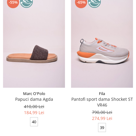
-55%
-65%
Marc O'Polo
Fila
Papuci dama Agda
Pantofi sport dama Shocket ST
VR46
410,00 Lei
790,00 Lei
184,99 Lei
274,99 Lei
40
39