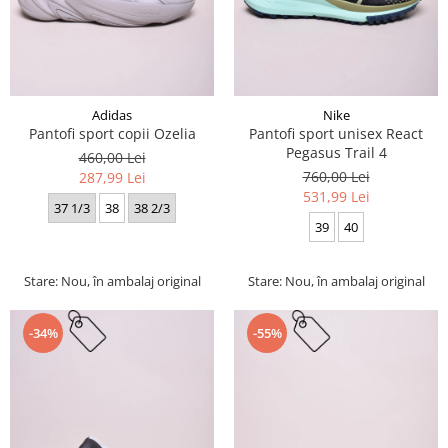
Adidas
Nike
Pantofi sport copii Ozelia
Pantofi sport unisex React
Pegasus Trail 4
460,00 Lei
760,00 Lei
287,99 Lei
531,99 Lei
37 1/3
38
38 2/3
39
40
Stare: Nou, în ambalaj original
Stare: Nou, în ambalaj original
-34%
-55%