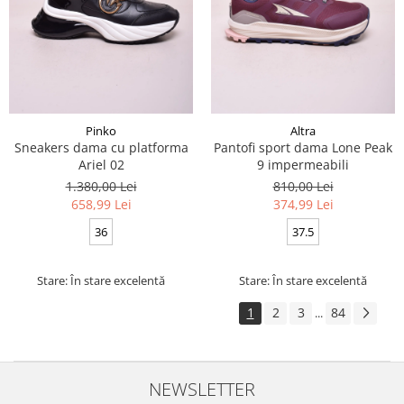
Pinko
Altra
Sneakers dama cu platforma
Pantofi sport dama Lone Peak
Ariel 02
9 impermeabili
1.380,00 Lei
810,00 Lei
658,99 Lei
374,99 Lei
36
37.5
Stare: În stare excelentă
Stare: În stare excelentă
1
2
3
84
...
NEWSLETTER