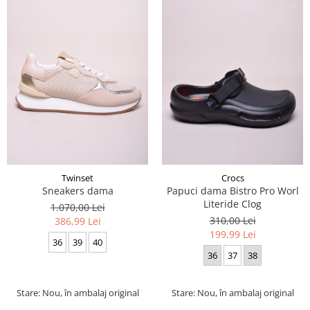
Twinset
Crocs
Sneakers dama
Papuci dama Bistro Pro Worl
Literide Clog
1.070,00 Lei
310,00 Lei
386,99 Lei
199,99 Lei
36
39
40
36
37
38
Stare: Nou, în ambalaj original
Stare: Nou, în ambalaj original