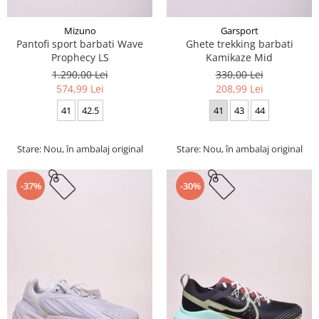
Mizuno
Garsport
Pantofi sport barbati Wave
Ghete trekking barbati
Prophecy LS
Kamikaze Mid
1.290,00 Lei
330,00 Lei
574,99 Lei
208,99 Lei
41
42.5
41
43
44
Stare: Nou, în ambalaj original
Stare: Nou, în ambalaj original
-37%
-30%