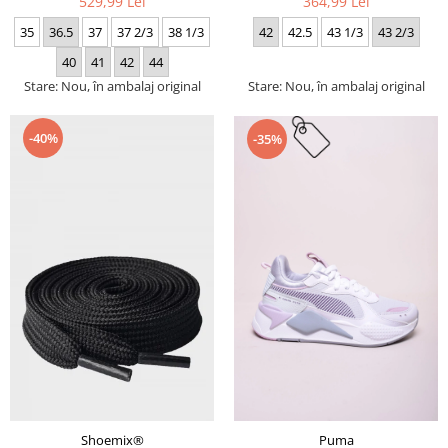
529,99 Lei
364,99 Lei
35
36.5
37
37 2/3
38 1/3
42
42.5
43 1/3
43 2/3
40
41
42
44
Stare: Nou, în ambalaj original
Stare: Nou, în ambalaj original
-40%
-35%
Puma
Shoemix®