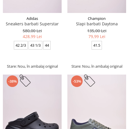
Adidas
Champion
Sneakers barbati Superstar
Slapi barbati Daytona
580,00 Lei
135,00 Lei
428,99 Lei
79,99 Lei
42 2/3
43 1/3
44
41.5
Stare: Nou, în ambalaj original
Stare: Nou, în ambalaj original
-38%
-53%