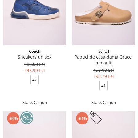
Coach
Scholl
Sneakers unisex
Papuci de casa dama Grace,
imblaniti
980,00 Lei
490,00 Lei
446,99 Lei
193,79 Lei
42
41
Stare: Ca nou
Stare: Ca nou
-60%
-61%