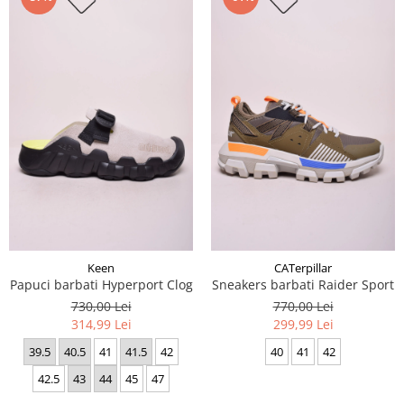
Keen
CATerpillar
Papuci barbati Hyperport Clog
Sneakers barbati Raider Sport
730,00 Lei
770,00 Lei
314,99 Lei
299,99 Lei
39.5
40.5
41
41.5
42
40
41
42
42.5
43
44
45
47