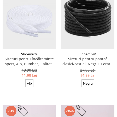
Shoemix®
Shoemix®
Șireturi pentru încălțăminte
Șireturi pentru pantofi
sport, Alb, Bumbac, Calitate
clasici/casual, Negru, Cerate,
premium, 100 cm x 0.8 cm
Calitate premium, 110 cm x
19,90 Lei
27,99 Lei
0.3 cm
11,99 Lei
14,99 Lei
Alb
Negru
-51%
-36%