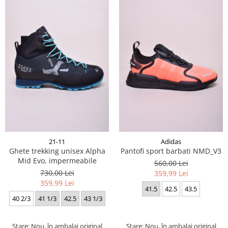
21-11
Adidas
Ghete trekking unisex Alpha
Pantofi sport barbati NMD_V3
Mid Evo, impermeabile
560,00 Lei
730,00 Lei
359,99 Lei
359,99 Lei
41.5
42.5
43.5
40 2/3
41 1/3
42.5
43 1/3
Stare: Nou, în ambalaj original
Stare: Nou, în ambalaj original