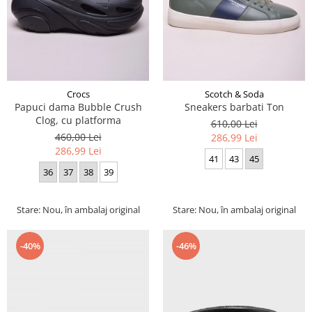
Crocs
Scotch & Soda
Papuci dama Bubble Crush
Sneakers barbati Ton
Clog, cu platforma
610,00 Lei
460,00 Lei
286,99 Lei
286,99 Lei
41
43
45
36
37
38
39
Stare: Nou, în ambalaj original
Stare: Nou, în ambalaj original
-40%
-46%