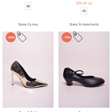
395,99 Lei
38
35
Stare: Ca nou
Stare: În stare bună
-44%
-19%