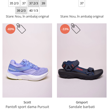
35 2/3
37
37 2/3
39
37
39 2/3
40 1/3
Stare: Nou, în ambalaj original
Stare: Nou, în ambalaj original
-69%
-33%
Scott
Grisport
Pantofi sport dama Pursuit
Sandale barbati