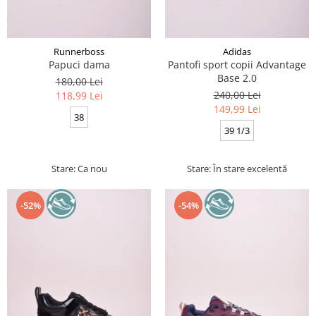
Runnerboss
Adidas
Papuci dama
Pantofi sport copii Advantage
Base 2.0
180,00 Lei
240,00 Lei
118,99 Lei
149,99 Lei
38
39 1/3
Stare: Ca nou
Stare: În stare excelentă
-52%
-54%