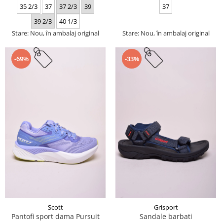
35 2/3
37
37 2/3
39
37
39 2/3
40 1/3
Stare: Nou, în ambalaj original
Stare: Nou, în ambalaj original
-69%
-33%
Scott
Grisport
Pantofi sport dama Pursuit
Sandale barbati