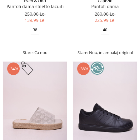
Even & Odd
Capezio
Pantofi dama stiletto lacuiti
Pantofi dama
250,00 Lei
280,00 Lei
139,99 Lei
225,99 Lei
38
40
Stare: Ca nou
Stare: Nou, în ambalaj original
-34%
-38%