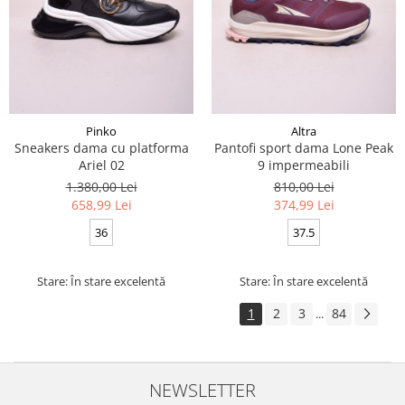
Pinko
Altra
Sneakers dama cu platforma
Pantofi sport dama Lone Peak
Ariel 02
9 impermeabili
1.380,00 Lei
810,00 Lei
658,99 Lei
374,99 Lei
36
37.5
Stare: În stare excelentă
Stare: În stare excelentă
1
2
3
84
...
NEWSLETTER