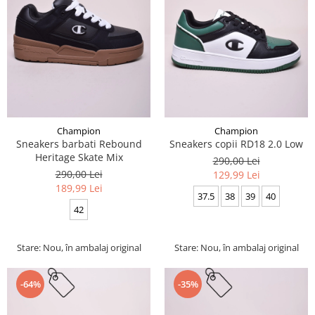
Champion
Champion
Sneakers barbati Rebound
Sneakers copii RD18 2.0 Low
Heritage Skate Mix
290,00 Lei
290,00 Lei
129,99 Lei
189,99 Lei
37.5
38
39
40
42
Stare: Nou, în ambalaj original
Stare: Nou, în ambalaj original
-64%
-35%