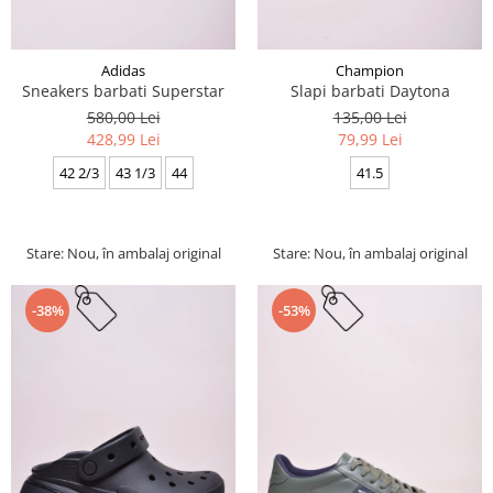
Adidas
Champion
Sneakers barbati Superstar
Slapi barbati Daytona
580,00 Lei
135,00 Lei
428,99 Lei
79,99 Lei
42 2/3
43 1/3
44
41.5
Stare: Nou, în ambalaj original
Stare: Nou, în ambalaj original
-38%
-53%