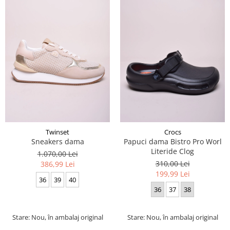
Twinset
Crocs
Sneakers dama
Papuci dama Bistro Pro Worl
Literide Clog
1.070,00 Lei
310,00 Lei
386,99 Lei
199,99 Lei
36
39
40
36
37
38
Stare: Nou, în ambalaj original
Stare: Nou, în ambalaj original