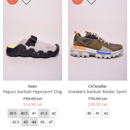
Keen
CATerpillar
Papuci barbati Hyperport Clog
Sneakers barbati Raider Sport
730,00 Lei
770,00 Lei
314,99 Lei
299,99 Lei
39.5
40.5
41
41.5
42
40
41
42
42.5
43
44
45
47