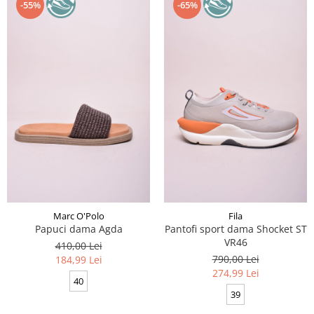
-55%
-65%
Marc O'Polo
Fila
Papuci dama Agda
Pantofi sport dama Shocket ST
VR46
410,00 Lei
790,00 Lei
184,99 Lei
274,99 Lei
40
39