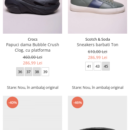
Crocs
Scotch & Soda
Papuci dama Bubble Crush
Sneakers barbati Ton
Clog, cu platforma
610,00 Lei
460,00 Lei
286,99 Lei
286,99 Lei
41
43
45
36
37
38
39
Stare: Nou, în ambalaj original
Stare: Nou, în ambalaj original
-40%
-46%