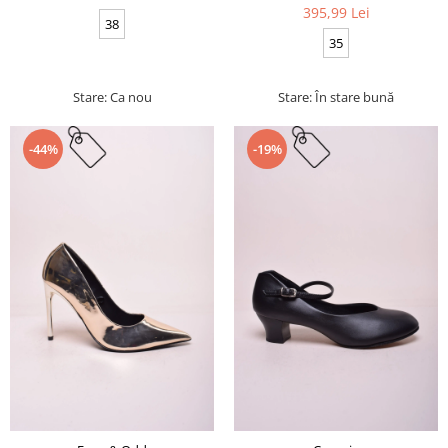
395,99 Lei
38
35
Stare: Ca nou
Stare: În stare bună
-44%
-19%