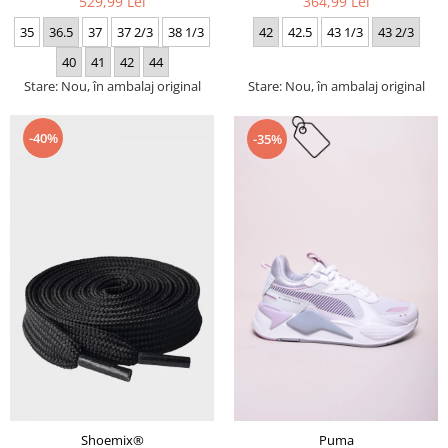
529,99 Lei
364,99 Lei
35
36.5
37
37 2/3
38 1/3
42
42.5
43 1/3
43 2/3
40
41
42
44
Stare: Nou, în ambalaj original
Stare: Nou, în ambalaj original
-40%
-35%
Puma
Shoemix®