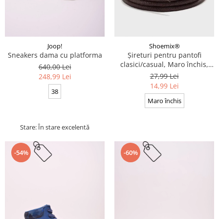
Joop!
Shoemix®
Sneakers dama cu platforma
Șireturi pentru pantofi
clasici/casual, Maro închis,
640,00 Lei
Cerate, Calitate premium, 110
27,99 Lei
248,99 Lei
cm x 0.3 cm
14,99 Lei
38
Maro închis
Stare: În stare excelentă
-54%
-60%