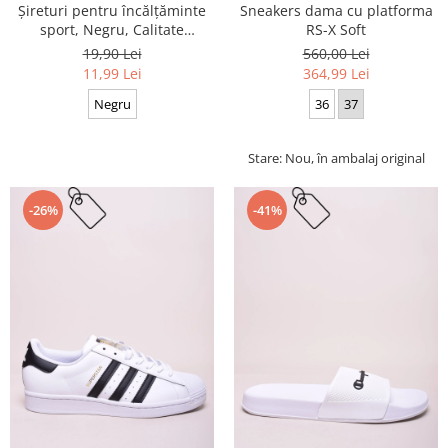
Sneakers dama cu platforma
Șireturi pentru încălțăminte
RS-X Soft
sport, Negru, Calitate
premium, 110 cm x 0.8 cm
560,00 Lei
19,90 Lei
364,99 Lei
11,99 Lei
36
37
Negru
Stare: Nou, în ambalaj original
-26%
-41%