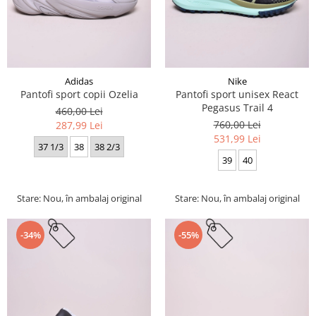
Adidas
Nike
Pantofi sport copii Ozelia
Pantofi sport unisex React
Pegasus Trail 4
460,00 Lei
760,00 Lei
287,99 Lei
531,99 Lei
37 1/3
38
38 2/3
39
40
Stare: Nou, în ambalaj original
Stare: Nou, în ambalaj original
-34%
-55%