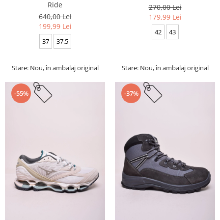
Ride
270,00 Lei
640,00 Lei
179,99 Lei
199,99 Lei
42
43
37
37.5
Stare: Nou, în ambalaj original
Stare: Nou, în ambalaj original
-55%
-37%