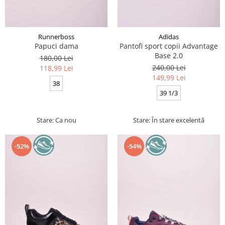
Runnerboss
Adidas
Papuci dama
Pantofi sport copii Advantage
Base 2.0
180,00 Lei
240,00 Lei
118,99 Lei
149,99 Lei
38
39 1/3
Stare: Ca nou
Stare: În stare excelentă
-52%
-54%