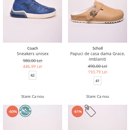
Coach
Scholl
Sneakers unisex
Papuci de casa dama Grace,
imblaniti
980,00 Lei
490,00 Lei
446,99 Lei
193,79 Lei
42
41
Stare: Ca nou
Stare: Ca nou
-60%
-61%