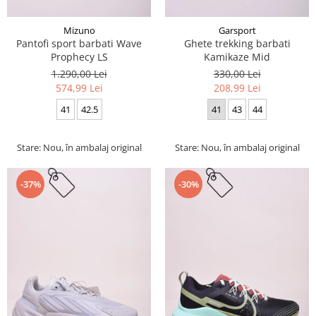
Mizuno
Garsport
Pantofi sport barbati Wave
Ghete trekking barbati
Prophecy LS
Kamikaze Mid
1.290,00 Lei
330,00 Lei
574,99 Lei
208,99 Lei
41
42.5
41
43
44
Stare: Nou, în ambalaj original
Stare: Nou, în ambalaj original
-37%
-30%