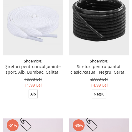
Shoemix®
Shoemix®
Șireturi pentru încălțăminte
Șireturi pentru pantofi
sport, Alb, Bumbac, Calitate
clasici/casual, Negru, Cerate,
premium, 100 cm x 0.8 cm
Calitate premium, 110 cm x
19,90 Lei
27,99 Lei
0.3 cm
11,99 Lei
14,99 Lei
Alb
Negru
-51%
-36%