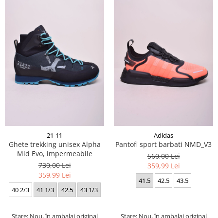
21-11
Adidas
Ghete trekking unisex Alpha
Pantofi sport barbati NMD_V3
Mid Evo, impermeabile
560,00 Lei
730,00 Lei
359,99 Lei
359,99 Lei
41.5
42.5
43.5
40 2/3
41 1/3
42.5
43 1/3
Stare: Nou, în ambalaj original
Stare: Nou, în ambalaj original