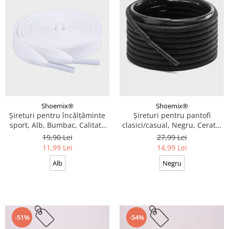
Shoemix®
Shoemix®
Șireturi pentru încălțăminte
Șireturi pentru pantofi
sport, Alb, Bumbac, Calitate
clasici/casual, Negru, Cerate,
premium, 100 cm x 0.8 cm
Calitate premium, 110 cm x
19,90 Lei
27,99 Lei
0.3 cm
11,99 Lei
14,99 Lei
Alb
Negru
-51%
-54%