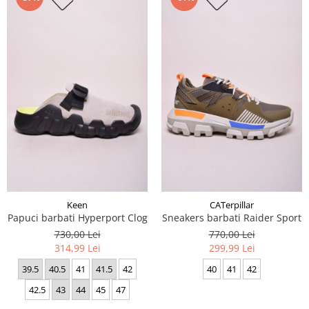
Keen
CATerpillar
Papuci barbati Hyperport Clog
Sneakers barbati Raider Sport
730,00 Lei
770,00 Lei
314,99 Lei
299,99 Lei
39.5
40.5
41
41.5
42
40
41
42
42.5
43
44
45
47