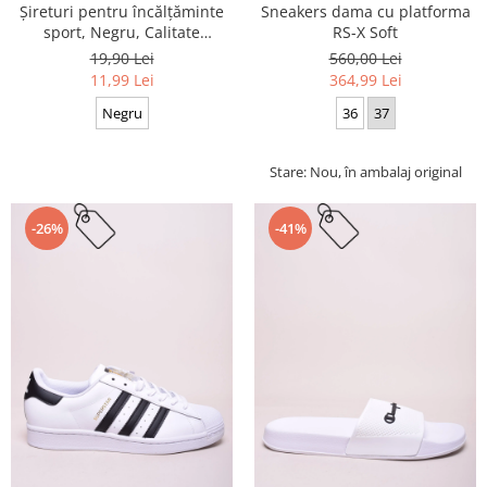
Sneakers dama cu platforma
Șireturi pentru încălțăminte
RS-X Soft
sport, Negru, Calitate
premium, 110 cm x 0.8 cm
560,00 Lei
19,90 Lei
364,99 Lei
11,99 Lei
36
37
Negru
Stare: Nou, în ambalaj original
-26%
-41%