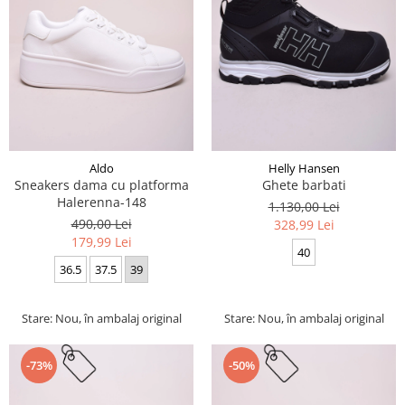
Aldo
Helly Hansen
Sneakers dama cu platforma
Ghete barbati
Halerenna-148
1.130,00 Lei
490,00 Lei
328,99 Lei
179,99 Lei
40
36.5
37.5
39
Stare: Nou, în ambalaj original
Stare: Nou, în ambalaj original
-73%
-50%