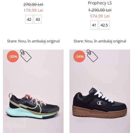
Prophecy LS
270,00 Lei
1.290,00 Lei
179,99 Lei
574,99 Lei
42
43
41
42.5
Stare: Nou, în ambalaj original
Stare: Nou, în ambalaj original
-30%
-34%