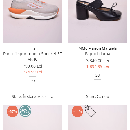
Fila
MM6 Maison Margiela
Pantofi sport dama Shocket ST
Papuci dama
VR46
3.340,00 Lei
790,00 Lei
1.894,99 Lei
274,99 Lei
38
39
Stare: În stare excelentă
Stare: Ca nou
-57%
-44%