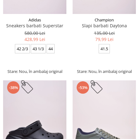
Adidas
Champion
Sneakers barbati Superstar
Slapi barbati Daytona
580,00 Lei
135,00 Lei
428,99 Lei
79,99 Lei
42 2/3
43 1/3
44
41.5
Stare: Nou, în ambalaj original
Stare: Nou, în ambalaj original
-38%
-53%