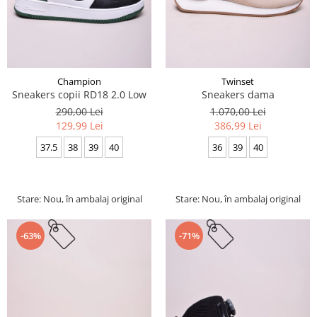
Champion
Twinset
Sneakers copii RD18 2.0 Low
Sneakers dama
290,00 Lei
1.070,00 Lei
129,99 Lei
386,99 Lei
37.5
38
39
40
36
39
40
Stare: Nou, în ambalaj original
Stare: Nou, în ambalaj original
-63%
-71%