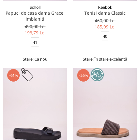
Scholl
Reebok
Papuci de casa dama Grace,
Tenisi dama Classic
imblaniti
460,00 Lei
490,00 Lei
185,99 Lei
193,79 Lei
40
41
Stare: Ca nou
Stare: În stare excelentă
-61%
-55%