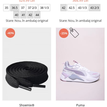
529,99 Lei
364,99 Lei
35
36.5
37
37 2/3
38 1/3
42
42.5
43 1/3
43 2/3
40
41
42
44
Stare: Nou, în ambalaj original
Stare: Nou, în ambalaj original
-40%
-35%
Puma
Shoemix®