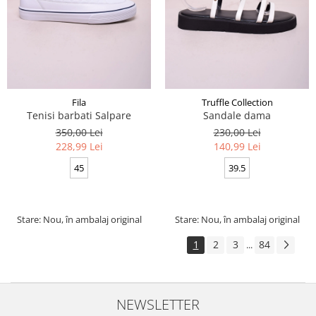
Fila
Truffle Collection
Tenisi barbati Salpare
Sandale dama
350,00 Lei
230,00 Lei
228,99 Lei
140,99 Lei
45
39.5
Stare: Nou, în ambalaj original
Stare: Nou, în ambalaj original
1
2
3
84
...
NEWSLETTER