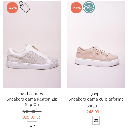
-47%
-61%
Michael Kors
Joop!
Sneakers dama Keaton Zip
Sneakers dama cu platforma
Slip On
640,00 Lei
640,00 Lei
248,99 Lei
339,99 Lei
38
37.5