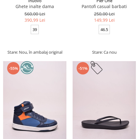
Inuovo
Pier One
Ghete inalte dama
Pantofi casual barbati
560,00 Lei
250,00 Lei
390,99 Lei
149,99 Lei
39
46.5
Stare: Nou, în ambalaj original
Stare: Ca nou
-55%
-51%