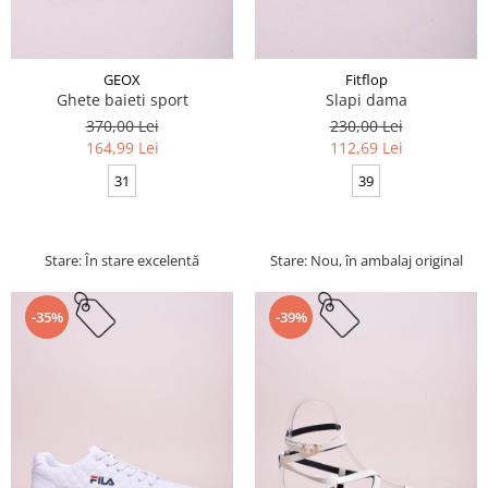
GEOX
Fitflop
Ghete baieti sport
Slapi dama
370,00 Lei
230,00 Lei
164,99 Lei
112,69 Lei
31
39
Stare: În stare excelentă
Stare: Nou, în ambalaj original
-35%
-39%