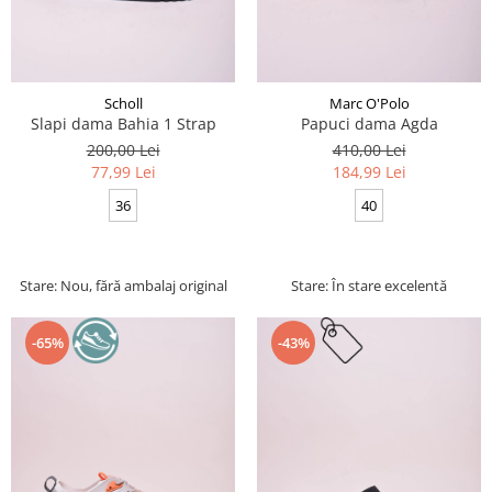
Scholl
Marc O'Polo
Slapi dama Bahia 1 Strap
Papuci dama Agda
200,00 Lei
410,00 Lei
77,99 Lei
184,99 Lei
36
40
Stare: Nou, fără ambalaj original
Stare: În stare excelentă
-65%
-43%