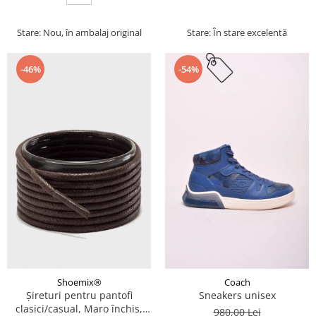
Stare: Nou, în ambalaj original
Stare: În stare excelentă
-46%
-54%
Coach
Shoemix®
Sneakers unisex
Șireturi pentru pantofi
clasici/casual, Maro închis,
980,00 Lei