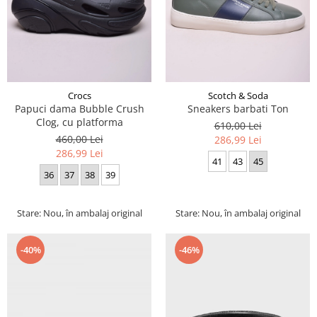
Crocs
Scotch & Soda
Papuci dama Bubble Crush
Sneakers barbati Ton
Clog, cu platforma
610,00 Lei
460,00 Lei
286,99 Lei
286,99 Lei
41
43
45
36
37
38
39
Stare: Nou, în ambalaj original
Stare: Nou, în ambalaj original
-40%
-46%