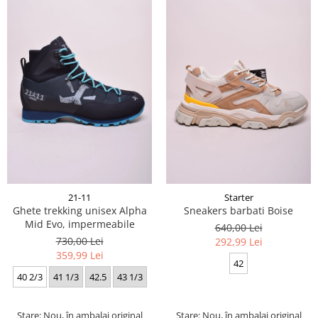
21-11
Starter
Ghete trekking unisex Alpha
Sneakers barbati Boise
Mid Evo, impermeabile
640,00 Lei
730,00 Lei
292,99 Lei
359,99 Lei
42
40 2/3
41 1/3
42.5
43 1/3
Stare: Nou, în ambalaj original
Stare: Nou, în ambalaj original