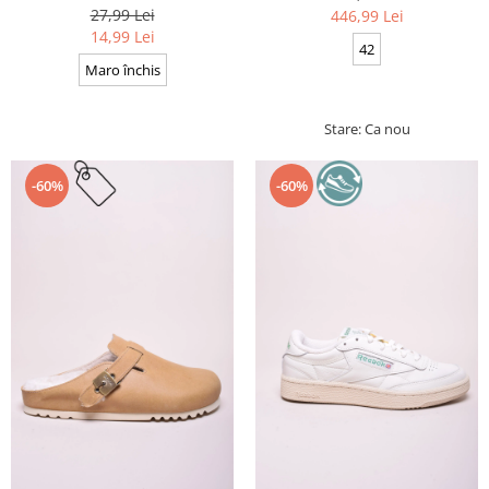
Cerate, Calitate premium, 110
27,99 Lei
446,99 Lei
cm x 0.3 cm
14,99 Lei
42
Maro închis
Stare: Ca nou
-60%
-60%