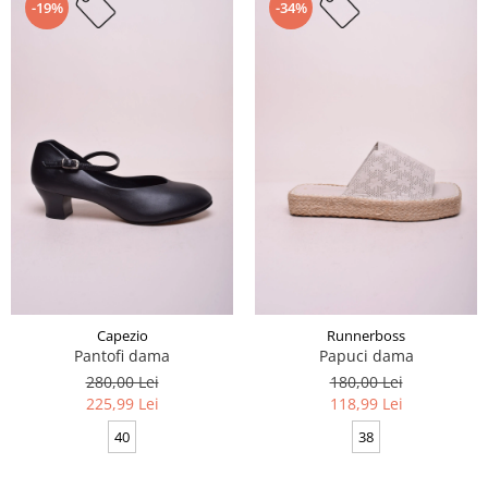
-19%
-34%
Capezio
Runnerboss
Pantofi dama
Papuci dama
280,00 Lei
180,00 Lei
225,99 Lei
118,99 Lei
40
38