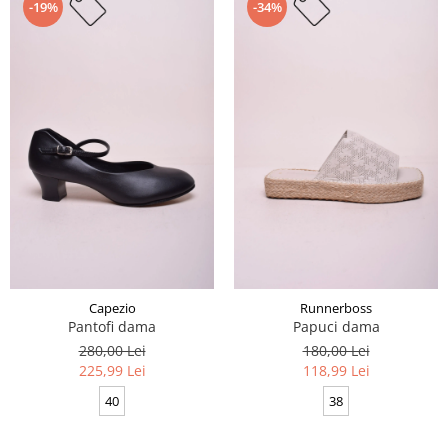
-19%
-34%
Capezio
Runnerboss
Pantofi dama
Papuci dama
280,00 Lei
180,00 Lei
225,99 Lei
118,99 Lei
40
38