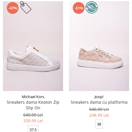
-47%
-61%
Michael Kors
Joop!
Sneakers dama Keaton Zip
Sneakers dama cu platforma
Slip On
640,00 Lei
640,00 Lei
248,99 Lei
339,99 Lei
38
37.5