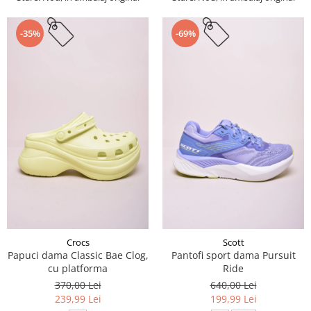
-35%
-69%
Crocs
Scott
Papuci dama Classic Bae Clog,
Pantofi sport dama Pursuit
cu platforma
Ride
370,00 Lei
640,00 Lei
239,99 Lei
199,99 Lei