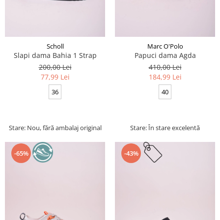
Scholl
Marc O'Polo
Slapi dama Bahia 1 Strap
Papuci dama Agda
200,00 Lei
410,00 Lei
77,99 Lei
184,99 Lei
36
40
Stare: Nou, fără ambalaj original
Stare: În stare excelentă
-65%
-43%