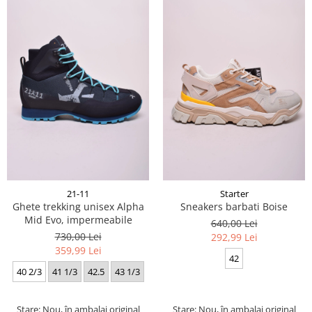
21-11
Starter
Ghete trekking unisex Alpha
Sneakers barbati Boise
Mid Evo, impermeabile
640,00 Lei
730,00 Lei
292,99 Lei
359,99 Lei
42
40 2/3
41 1/3
42.5
43 1/3
Stare: Nou, în ambalaj original
Stare: Nou, în ambalaj original