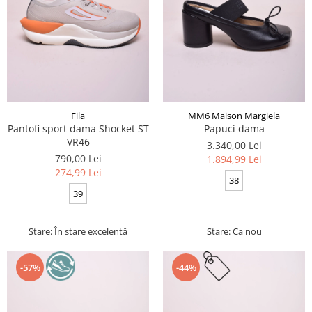
Fila
MM6 Maison Margiela
Pantofi sport dama Shocket ST
Papuci dama
VR46
3.340,00 Lei
790,00 Lei
1.894,99 Lei
274,99 Lei
38
39
Stare: În stare excelentă
Stare: Ca nou
-57%
-44%