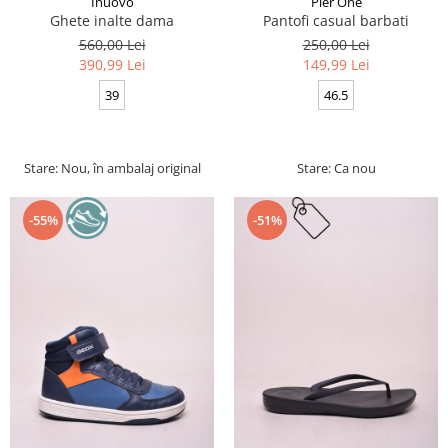
Inuovo
Pier One
Ghete inalte dama
Pantofi casual barbati
560,00 Lei
250,00 Lei
390,99 Lei
149,99 Lei
39
46.5
Stare: Nou, în ambalaj original
Stare: Ca nou
-55%
-51%