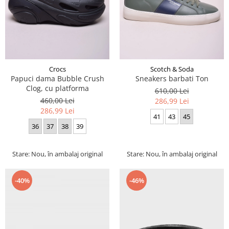
Crocs
Scotch & Soda
Papuci dama Bubble Crush
Sneakers barbati Ton
Clog, cu platforma
610,00 Lei
460,00 Lei
286,99 Lei
286,99 Lei
41
43
45
36
37
38
39
Stare: Nou, în ambalaj original
Stare: Nou, în ambalaj original
-40%
-46%