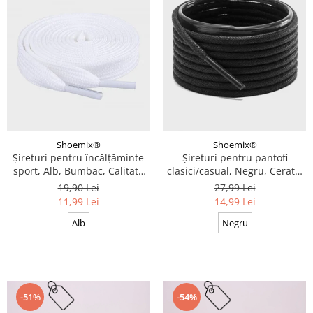
Shoemix®
Shoemix®
Șireturi pentru încălțăminte
Șireturi pentru pantofi
sport, Alb, Bumbac, Calitate
clasici/casual, Negru, Cerate,
premium, 100 cm x 0.8 cm
Calitate premium, 110 cm x
19,90 Lei
27,99 Lei
0.3 cm
11,99 Lei
14,99 Lei
Alb
Negru
-51%
-54%