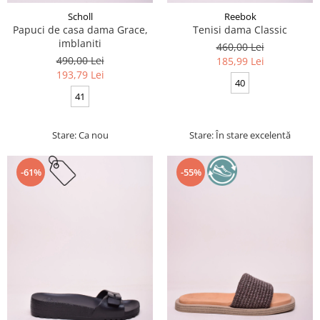
Scholl
Reebok
Papuci de casa dama Grace,
Tenisi dama Classic
imblaniti
460,00 Lei
490,00 Lei
185,99 Lei
193,79 Lei
40
41
Stare: Ca nou
Stare: În stare excelentă
-61%
-55%