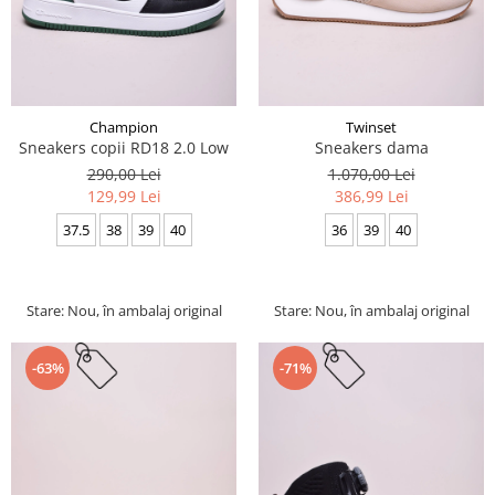
Champion
Twinset
Sneakers copii RD18 2.0 Low
Sneakers dama
290,00 Lei
1.070,00 Lei
129,99 Lei
386,99 Lei
37.5
38
39
40
36
39
40
Stare: Nou, în ambalaj original
Stare: Nou, în ambalaj original
-63%
-71%