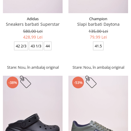
Adidas
Champion
Sneakers barbati Superstar
Slapi barbati Daytona
580,00 Lei
135,00 Lei
428,99 Lei
79,99 Lei
42 2/3
43 1/3
44
41.5
Stare: Nou, în ambalaj original
Stare: Nou, în ambalaj original
-38%
-53%