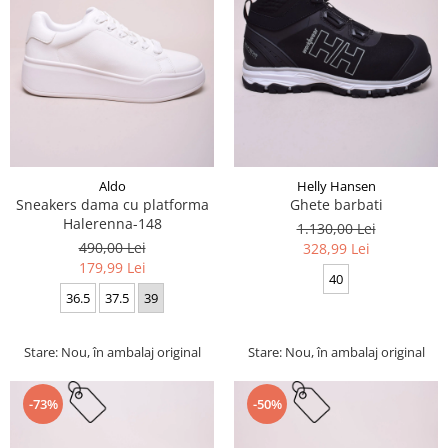
Aldo
Helly Hansen
Sneakers dama cu platforma
Ghete barbati
Halerenna-148
1.130,00 Lei
490,00 Lei
328,99 Lei
179,99 Lei
40
36.5
37.5
39
Stare: Nou, în ambalaj original
Stare: Nou, în ambalaj original
-73%
-50%