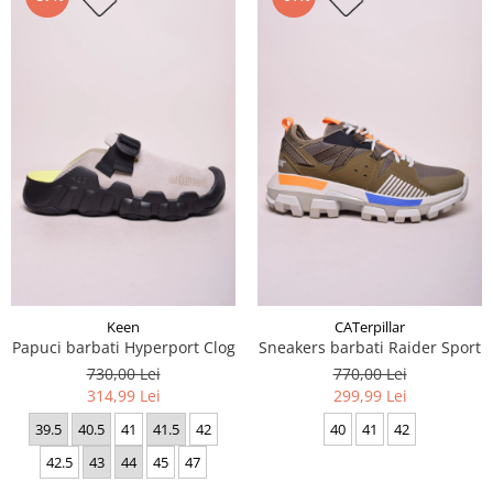
Keen
CATerpillar
Papuci barbati Hyperport Clog
Sneakers barbati Raider Sport
730,00 Lei
770,00 Lei
314,99 Lei
299,99 Lei
39.5
40.5
41
41.5
42
40
41
42
42.5
43
44
45
47