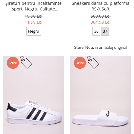
Sneakers dama cu platforma
Șireturi pentru încălțăminte
RS-X Soft
sport, Negru, Calitate
premium, 110 cm x 0.8 cm
560,00 Lei
19,90 Lei
364,99 Lei
11,99 Lei
36
37
Negru
Stare: Nou, în ambalaj original
-26%
-41%