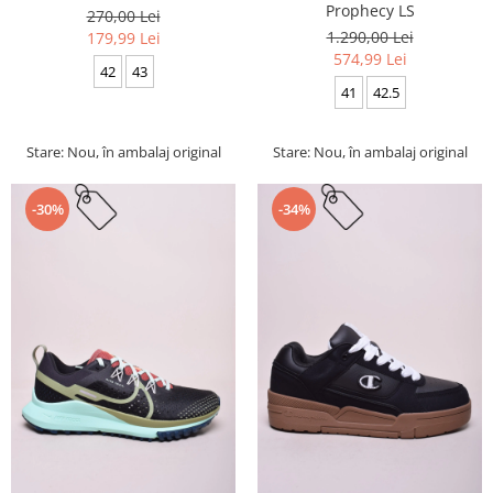
Prophecy LS
270,00 Lei
1.290,00 Lei
179,99 Lei
574,99 Lei
42
43
41
42.5
Stare: Nou, în ambalaj original
Stare: Nou, în ambalaj original
-30%
-34%