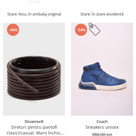
Stare: Nou, în ambalaj original
Stare: În stare excelentă
-46%
-54%
Coach
Shoemix®
Sneakers unisex
Șireturi pentru pantofi
clasici/casual, Maro închis,
980,00 Lei