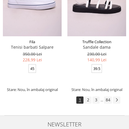
Fila
Truffle Collection
Tenisi barbati Salpare
Sandale dama
350,00 Lei
230,00 Lei
228,99 Lei
140,99 Lei
45
39.5
Stare: Nou, în ambalaj original
Stare: Nou, în ambalaj original
1
2
3
84
...
NEWSLETTER