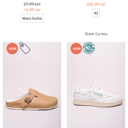
Cerate, Calitate premium, 110
27,99 Lei
446,99 Lei
cm x 0.3 cm
14,99 Lei
42
Maro închis
Stare: Ca nou
-60%
-60%