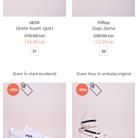
GEOX
Fitflop
Ghete baieti sport
Slapi dama
370,00 Lei
230,00 Lei
164,99 Lei
112,69 Lei
31
39
Stare: În stare excelentă
Stare: Nou, în ambalaj original
-35%
-39%