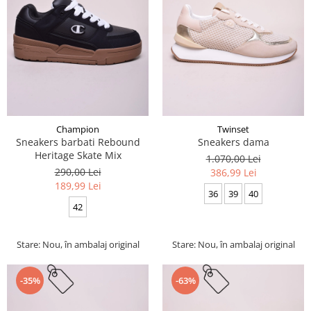
Champion
Twinset
Sneakers barbati Rebound
Sneakers dama
Heritage Skate Mix
1.070,00 Lei
290,00 Lei
386,99 Lei
189,99 Lei
36
39
40
42
Stare: Nou, în ambalaj original
Stare: Nou, în ambalaj original
-35%
-63%