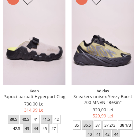
Keen
Adidas
Papuci barbati Hyperport Clog
Sneakers unisex Yeezy Boost
700 MNVN "Resin"
730,00 Lei
920,00 Lei
314,99 Lei
529,99 Lei
39.5
40.5
41
41.5
42
35
36.5
37
37 2/3
38 1/3
42.5
43
44
45
47
40
41
42
44