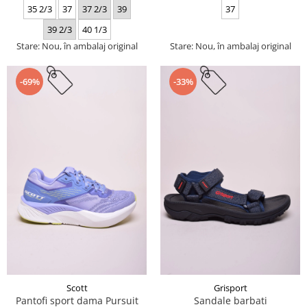
35 2/3
37
37 2/3
39
37
39 2/3
40 1/3
Stare: Nou, în ambalaj original
Stare: Nou, în ambalaj original
-69%
-33%
Scott
Grisport
Pantofi sport dama Pursuit
Sandale barbati