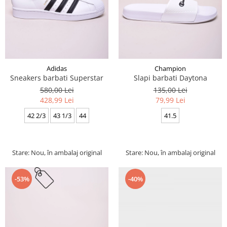
Adidas
Champion
Sneakers barbati Superstar
Slapi barbati Daytona
580,00 Lei
135,00 Lei
428,99 Lei
79,99 Lei
42 2/3
43 1/3
44
41.5
Stare: Nou, în ambalaj original
Stare: Nou, în ambalaj original
-40%
-53%