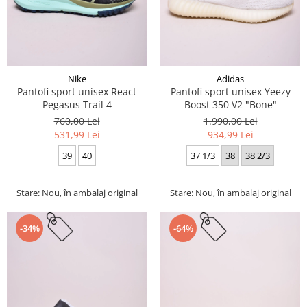
Nike
Adidas
Pantofi sport unisex React
Pantofi sport unisex Yeezy
Pegasus Trail 4
Boost 350 V2 "Bone"
760,00 Lei
1.990,00 Lei
531,99 Lei
934,99 Lei
39
40
37 1/3
38
38 2/3
Stare: Nou, în ambalaj original
Stare: Nou, în ambalaj original
-34%
-64%