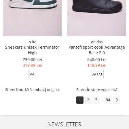
Nike
Adidas
Sneakers unisex Terminator
Pantofi sport copii Advantage
High
Base 2.0
730,00 Lei
240,00 Lei
319,99 Lei
149,99 Lei
44
39 1/3
Stare: Nou, fără ambalaj original
Stare: În stare excelentă
1
2
3
84
...
NEWSLETTER