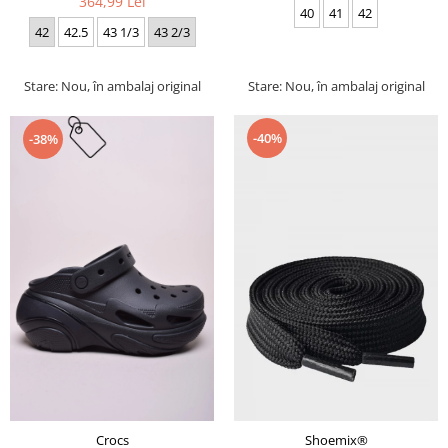
364,99 Lei
40
41
42
42
42.5
43 1/3
43 2/3
Stare: Nou, în ambalaj original
Stare: Nou, în ambalaj original
-40%
-38%
Crocs
Shoemix®