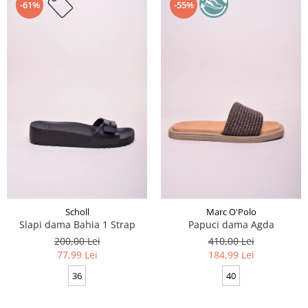
-61%
-55%
Scholl
Marc O'Polo
Slapi dama Bahia 1 Strap
Papuci dama Agda
200,00 Lei
410,00 Lei
77,99 Lei
184,99 Lei
36
40