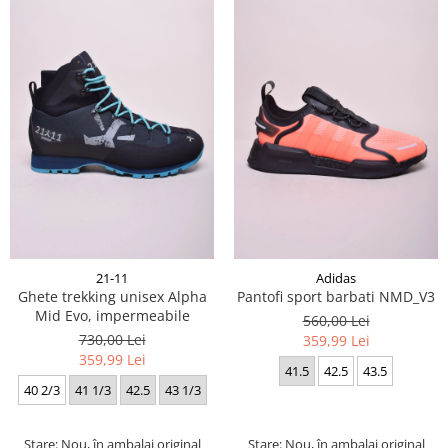
21-11
Adidas
Ghete trekking unisex Alpha
Pantofi sport barbati NMD_V3
Mid Evo, impermeabile
560,00 Lei
730,00 Lei
359,99 Lei
359,99 Lei
41.5
42.5
43.5
40 2/3
41 1/3
42.5
43 1/3
Stare: Nou, în ambalaj original
Stare: Nou, în ambalaj original