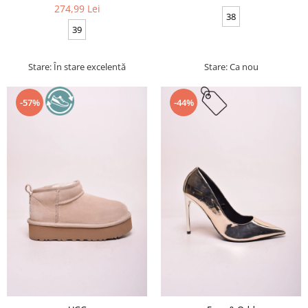
274,99 Lei
38
39
Stare: În stare excelentă
Stare: Ca nou
-57%
-44%