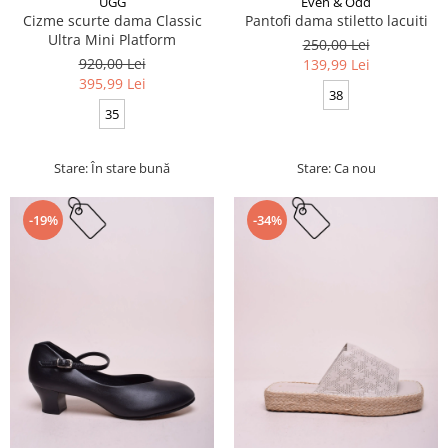
UGG
Even & Odd
Cizme scurte dama Classic
Pantofi dama stiletto lacuiti
Ultra Mini Platform
250,00 Lei
920,00 Lei
139,99 Lei
395,99 Lei
38
35
Stare: În stare bună
Stare: Ca nou
-19%
-34%