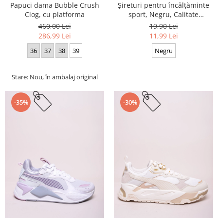
Papuci dama Bubble Crush
Șireturi pentru încălțăminte
Clog, cu platforma
sport, Negru, Calitate
premium, 110 cm x 0.8 cm
460,00 Lei
19,90 Lei
286,99 Lei
11,99 Lei
36
37
38
39
Negru
Stare: Nou, în ambalaj original
-35%
-30%