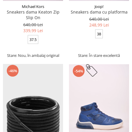
Michael Kors
Joop!
Sneakers dama Keaton Zip
Sneakers dama cu platforma
Slip On
640,00 Lei
640,00 Lei
248,99 Lei
339,99 Lei
38
37.5
Stare: Nou, în ambalaj original
Stare: În stare excelentă
-46%
-54%