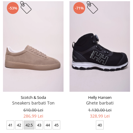
-53%
-71%
Scotch & Soda
Helly Hansen
Sneakers barbati Ton
Ghete barbati
610,00 Lei
1.130,00 Lei
286,99 Lei
328,99 Lei
41
42
42.5
43
44
45
40