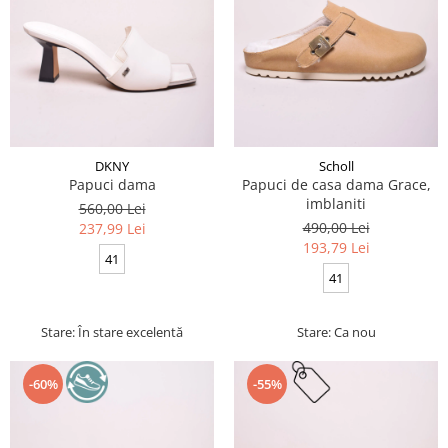
DKNY
Scholl
Papuci dama
Papuci de casa dama Grace,
imblaniti
560,00 Lei
490,00 Lei
237,99 Lei
193,79 Lei
41
41
Stare: În stare excelentă
Stare: Ca nou
-60%
-55%