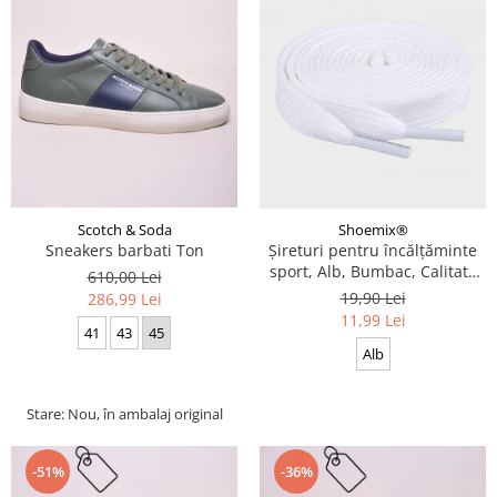
Scotch & Soda
Shoemix®
Sneakers barbati Ton
Șireturi pentru încălțăminte
sport, Alb, Bumbac, Calitate
610,00 Lei
premium, 100 cm x 0.8 cm
19,90 Lei
286,99 Lei
11,99 Lei
41
43
45
Alb
Stare: Nou, în ambalaj original
-51%
-36%