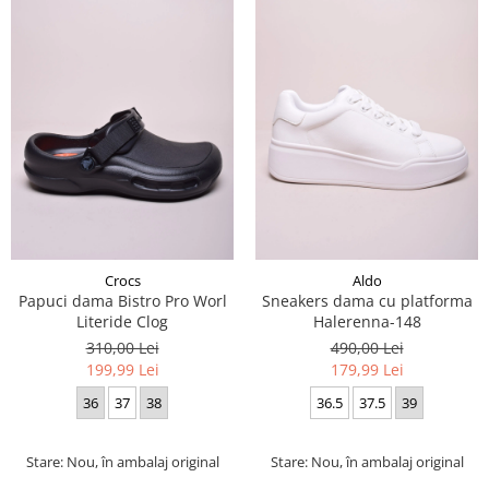
Crocs
Aldo
Papuci dama Bistro Pro Worl
Sneakers dama cu platforma
Literide Clog
Halerenna-148
310,00 Lei
490,00 Lei
199,99 Lei
179,99 Lei
36
37
38
36.5
37.5
39
Stare: Nou, în ambalaj original
Stare: Nou, în ambalaj original