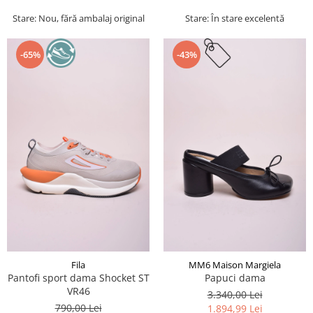
Stare: Nou, fără ambalaj original
Stare: În stare excelentă
-65%
-43%
Fila
MM6 Maison Margiela
Pantofi sport dama Shocket ST
Papuci dama
VR46
3.340,00 Lei
790,00 Lei
1.894,99 Lei