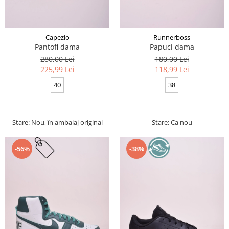
Capezio
Runnerboss
Pantofi dama
Papuci dama
280,00 Lei
180,00 Lei
225,99 Lei
118,99 Lei
40
38
Stare: Nou, în ambalaj original
Stare: Ca nou
-56%
-38%