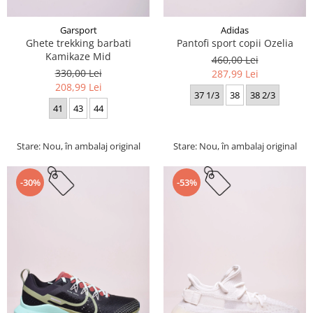
Garsport
Adidas
Ghete trekking barbati
Pantofi sport copii Ozelia
Kamikaze Mid
460,00 Lei
330,00 Lei
287,99 Lei
208,99 Lei
37 1/3
38
38 2/3
41
43
44
Stare: Nou, în ambalaj original
Stare: Nou, în ambalaj original
-30%
-53%