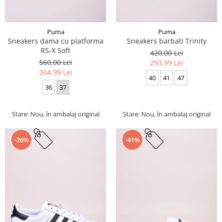
Puma
Puma
Sneakers dama cu platforma
Sneakers barbati Trinity
RS-X Soft
420,00 Lei
560,00 Lei
293,99 Lei
364,99 Lei
40
41
47
36
37
Stare: Nou, în ambalaj original
Stare: Nou, în ambalaj original
-26%
-41%