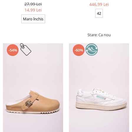
Cerate, Calitate premium, 110
27,99 Lei
446,99 Lei
cm x 0.3 cm
14,99 Lei
42
Maro închis
Stare: Ca nou
-54%
-60%