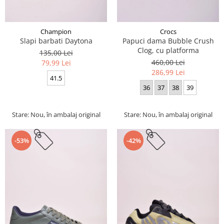
Champion
Crocs
Slapi barbati Daytona
Papuci dama Bubble Crush
Clog, cu platforma
135,00 Lei
460,00 Lei
79,99 Lei
286,99 Lei
41.5
36
37
38
39
Stare: Nou, în ambalaj original
Stare: Nou, în ambalaj original
-53%
-42%