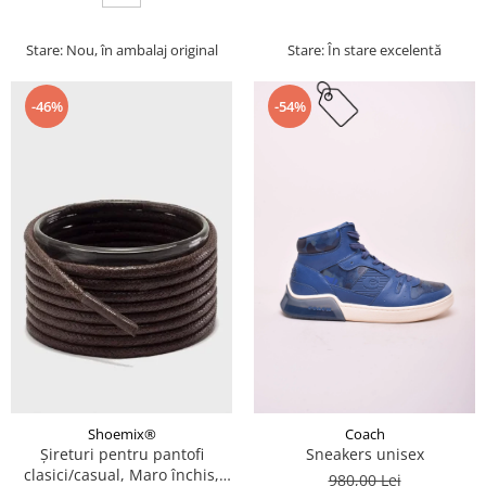
Stare: Nou, în ambalaj original
Stare: În stare excelentă
-46%
-54%
Coach
Shoemix®
Sneakers unisex
Șireturi pentru pantofi
clasici/casual, Maro închis,
980,00 Lei