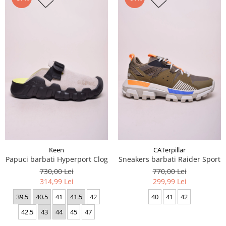
Keen
CATerpillar
Papuci barbati Hyperport Clog
Sneakers barbati Raider Sport
730,00 Lei
770,00 Lei
314,99 Lei
299,99 Lei
39.5
40.5
41
41.5
42
40
41
42
42.5
43
44
45
47