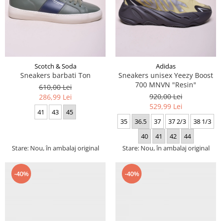
Scotch & Soda
Adidas
Sneakers barbati Ton
Sneakers unisex Yeezy Boost
700 MNVN "Resin"
610,00 Lei
920,00 Lei
286,99 Lei
529,99 Lei
41
43
45
35
36.5
37
37 2/3
38 1/3
40
41
42
44
Stare: Nou, în ambalaj original
Stare: Nou, în ambalaj original
-40%
-40%