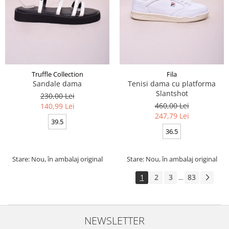
Truffle Collection
Fila
Sandale dama
Tenisi dama cu platforma
Slantshot
230,00 Lei
460,00 Lei
140,99 Lei
247,79 Lei
39.5
36.5
Stare: Nou, în ambalaj original
Stare: Nou, în ambalaj original
1
2
3
83
...
NEWSLETTER