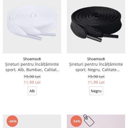
Shoemix®
Shoemix®
Șireturi pentru încălțăminte
Șireturi pentru încălțăminte
sport, Alb, Bumbac, Calitate
sport, Negru, Calitate
premium, 100 cm x 0.8 cm
premium, 110 cm x 0.8 cm
19,90 Lei
19,90 Lei
11,99 Lei
11,99 Lei
Alb
Negru
-46%
-54%