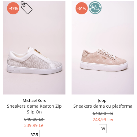
-47%
-61%
Michael Kors
Joop!
Sneakers dama Keaton Zip
Sneakers dama cu platforma
Slip On
640,00 Lei
640,00 Lei
248,99 Lei
339,99 Lei
38
37.5