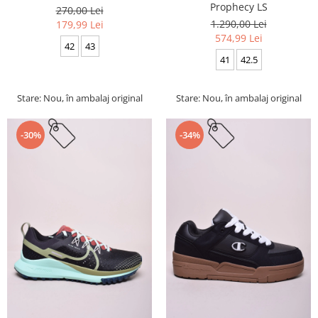
Prophecy LS
270,00 Lei
1.290,00 Lei
179,99 Lei
574,99 Lei
42
43
41
42.5
Stare: Nou, în ambalaj original
Stare: Nou, în ambalaj original
-30%
-34%