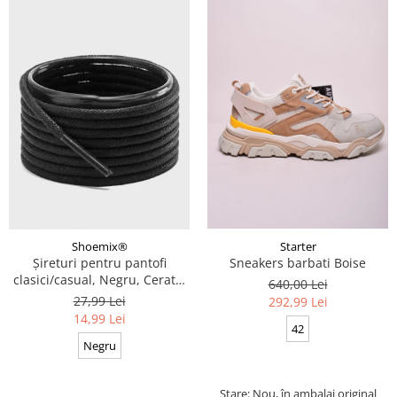
Starter
Shoemix®
Sneakers barbati Boise
Șireturi pentru pantofi
clasici/casual, Negru, Cerate,
640,00 Lei
Calitate premium, 110 cm x
27,99 Lei
292,99 Lei
0.3 cm
14,99 Lei
42
Negru
Stare: Nou, în ambalaj original