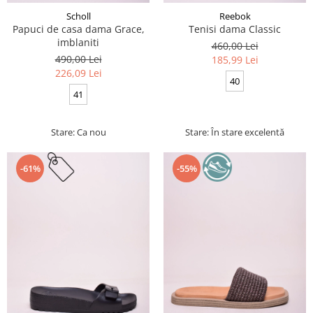
Scholl
Reebok
Papuci de casa dama Grace,
Tenisi dama Classic
imblaniti
460,00 Lei
490,00 Lei
185,99 Lei
226,09 Lei
40
41
Stare: Ca nou
Stare: În stare excelentă
-61%
-55%