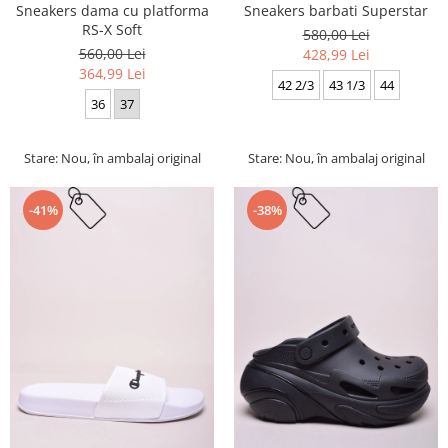
Sneakers dama cu platforma
Sneakers barbati Superstar
RS-X Soft
580,00 Lei
560,00 Lei
428,99 Lei
364,99 Lei
42 2/3
43 1/3
44
36
37
Stare: Nou, în ambalaj original
Stare: Nou, în ambalaj original
-41%
-38%