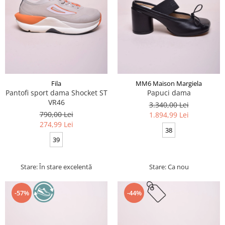
Fila
MM6 Maison Margiela
Pantofi sport dama Shocket ST
Papuci dama
VR46
3.340,00 Lei
790,00 Lei
1.894,99 Lei
274,99 Lei
38
39
Stare: În stare excelentă
Stare: Ca nou
-57%
-44%