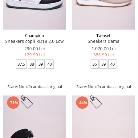
Champion
Twinset
Sneakers copii RD18 2.0 Low
Sneakers dama
290,00 Lei
1.070,00 Lei
129,99 Lei
386,99 Lei
37.5
38
39
40
36
39
40
Stare: Nou, în ambalaj original
Stare: Nou, în ambalaj original
-71%
-44%