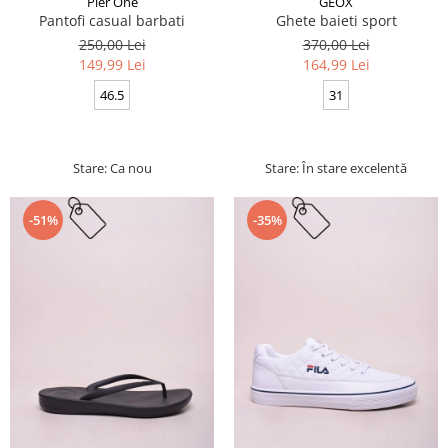
Pier One
GEOX
Pantofi casual barbati
Ghete baieti sport
250,00 Lei
370,00 Lei
149,99 Lei
164,99 Lei
46.5
31
Stare: Ca nou
Stare: În stare excelentă
-51%
-35%