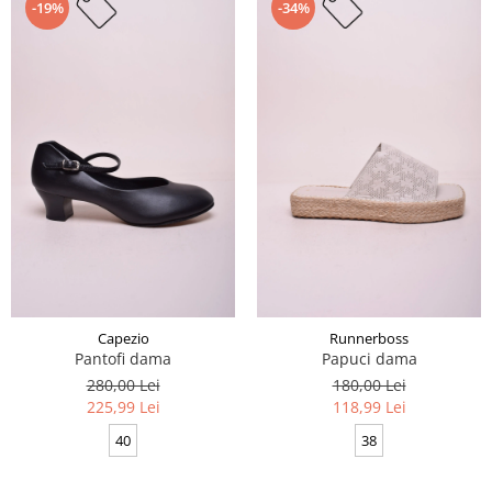
-19%
-34%
Capezio
Runnerboss
Pantofi dama
Papuci dama
280,00 Lei
180,00 Lei
225,99 Lei
118,99 Lei
40
38