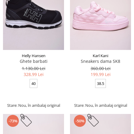
Helly Hansen
Karl Kani
Ghete barbati
Sneakers dama SK8
1.130,00 Lei
360,00 Lei
328,99 Lei
199,99 Lei
40
38.5
Stare: Nou, în ambalaj original
Stare: Nou, în ambalaj original
-73%
-50%