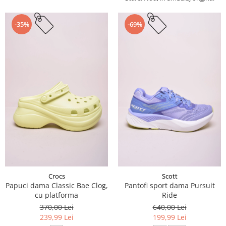
-35%
-69%
Crocs
Scott
Papuci dama Classic Bae Clog,
Pantofi sport dama Pursuit
cu platforma
Ride
370,00 Lei
640,00 Lei
239,99 Lei
199,99 Lei