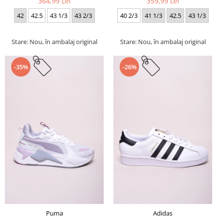
364,99 Lei
359,99 Lei
42
42.5
43 1/3
43 2/3
40 2/3
41 1/3
42.5
43 1/3
Stare: Nou, în ambalaj original
Stare: Nou, în ambalaj original
-35%
-26%
Puma
Adidas