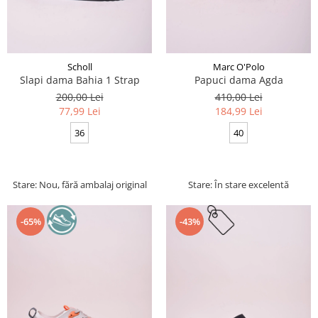
Scholl
Marc O'Polo
Slapi dama Bahia 1 Strap
Papuci dama Agda
200,00 Lei
410,00 Lei
77,99 Lei
184,99 Lei
36
40
Stare: Nou, fără ambalaj original
Stare: În stare excelentă
-65%
-43%