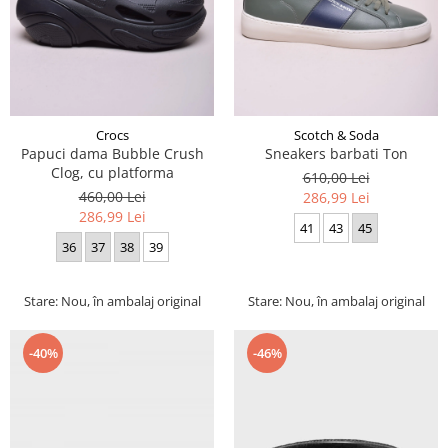
Crocs
Scotch & Soda
Papuci dama Bubble Crush
Sneakers barbati Ton
Clog, cu platforma
610,00 Lei
460,00 Lei
286,99 Lei
286,99 Lei
41
43
45
36
37
38
39
Stare: Nou, în ambalaj original
Stare: Nou, în ambalaj original
-40%
-46%