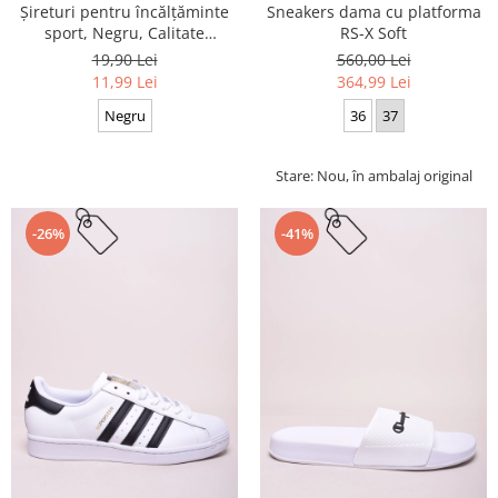
Sneakers dama cu platforma
Șireturi pentru încălțăminte
RS-X Soft
sport, Negru, Calitate
premium, 110 cm x 0.8 cm
560,00 Lei
19,90 Lei
364,99 Lei
11,99 Lei
36
37
Negru
Stare: Nou, în ambalaj original
-26%
-41%