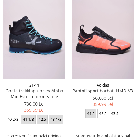
21-11
Adidas
Ghete trekking unisex Alpha
Pantofi sport barbati NMD_V3
Mid Evo, impermeabile
560,00 Lei
730,00 Lei
359,99 Lei
359,99 Lei
41.5
42.5
43.5
40 2/3
41 1/3
42.5
43 1/3
Stare: Nou, în ambalaj original
Stare: Nou, în ambalaj original