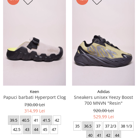
Keen
Adidas
Papuci barbati Hyperport Clog
Sneakers unisex Yeezy Boost
700 MNVN "Resin"
730,00 Lei
920,00 Lei
314,99 Lei
529,99 Lei
39.5
40.5
41
41.5
42
35
36.5
37
37 2/3
38 1/3
42.5
43
44
45
47
40
41
42
44