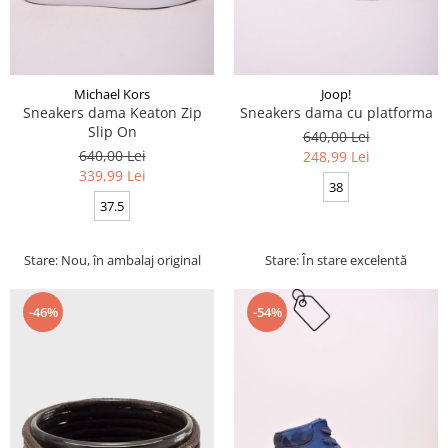
Michael Kors
Joop!
Sneakers dama Keaton Zip
Sneakers dama cu platforma
Slip On
640,00 Lei
640,00 Lei
248,99 Lei
339,99 Lei
38
37.5
Stare: Nou, în ambalaj original
Stare: În stare excelentă
-46%
-54%