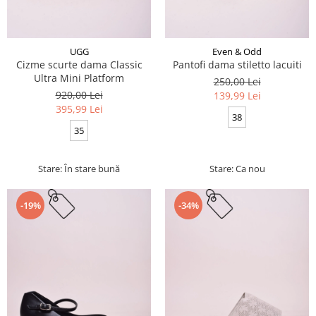
UGG
Even & Odd
Cizme scurte dama Classic
Pantofi dama stiletto lacuiti
Ultra Mini Platform
250,00 Lei
920,00 Lei
139,99 Lei
395,99 Lei
38
35
Stare: În stare bună
Stare: Ca nou
-19%
-34%