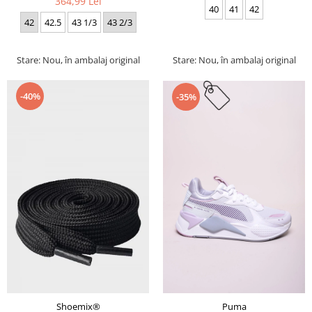
364,99 Lei
40
41
42
42
42.5
43 1/3
43 2/3
Stare: Nou, în ambalaj original
Stare: Nou, în ambalaj original
-40%
-35%
Puma
Shoemix®