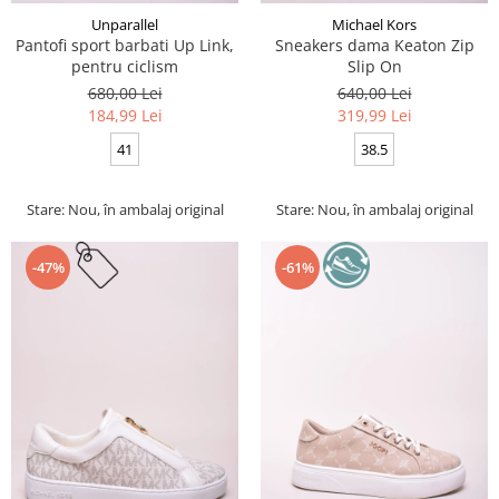
Unparallel
Michael Kors
Pantofi sport barbati Up Link,
Sneakers dama Keaton Zip
pentru ciclism
Slip On
680,00 Lei
640,00 Lei
184,99 Lei
319,99 Lei
41
38.5
Stare: Nou, în ambalaj original
Stare: Nou, în ambalaj original
-47%
-61%