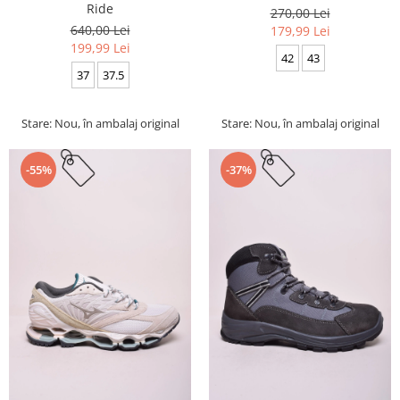
Ride
270,00 Lei
640,00 Lei
179,99 Lei
199,99 Lei
42
43
37
37.5
Stare: Nou, în ambalaj original
Stare: Nou, în ambalaj original
-55%
-37%