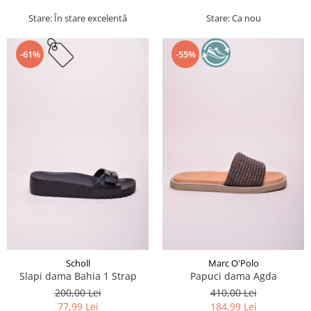
Stare: În stare excelentă
Stare: Ca nou
-61%
-55%
Scholl
Marc O'Polo
Slapi dama Bahia 1 Strap
Papuci dama Agda
200,00 Lei
410,00 Lei
77,99 Lei
184,99 Lei