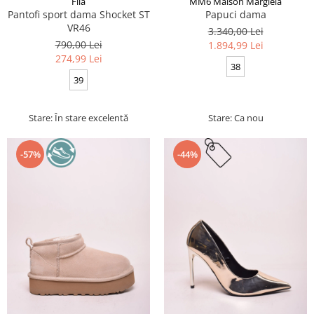
Fila
MM6 Maison Margiela
Pantofi sport dama Shocket ST
Papuci dama
VR46
3.340,00 Lei
790,00 Lei
1.894,99 Lei
274,99 Lei
38
39
Stare: În stare excelentă
Stare: Ca nou
-57%
-44%