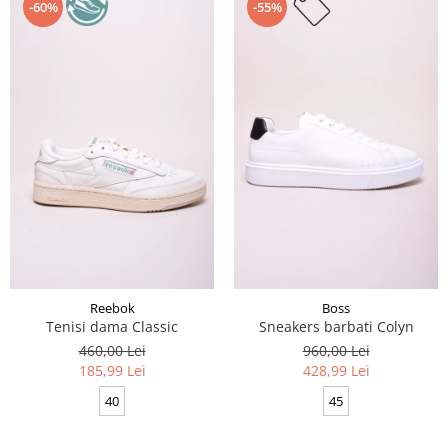
-60%
-55%
Reebok
Boss
Tenisi dama Classic
Sneakers barbati Colyn
460,00 Lei
960,00 Lei
185,99 Lei
428,99 Lei
40
45