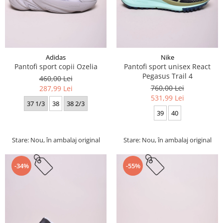
Adidas
Nike
Pantofi sport copii Ozelia
Pantofi sport unisex React
Pegasus Trail 4
460,00 Lei
760,00 Lei
287,99 Lei
531,99 Lei
37 1/3
38
38 2/3
39
40
Stare: Nou, în ambalaj original
Stare: Nou, în ambalaj original
-34%
-55%