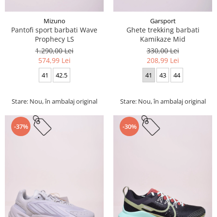
Mizuno
Garsport
Pantofi sport barbati Wave
Ghete trekking barbati
Prophecy LS
Kamikaze Mid
1.290,00 Lei
330,00 Lei
574,99 Lei
208,99 Lei
41
42.5
41
43
44
Stare: Nou, în ambalaj original
Stare: Nou, în ambalaj original
-37%
-30%