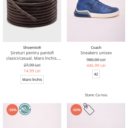
Coach
Shoemix®
Sneakers unisex
Șireturi pentru pantofi
clasici/casual, Maro închis,
980,00 Lei
Cerate, Calitate premium, 110
27,99 Lei
446,99 Lei
cm x 0.3 cm
14,99 Lei
42
Maro închis
Stare: Ca nou
-58%
-60%