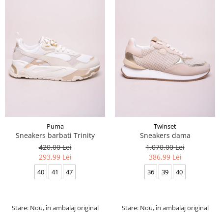
Puma
Twinset
Sneakers barbati Trinity
Sneakers dama
420,00 Lei
1.070,00 Lei
293,99 Lei
386,99 Lei
40
41
47
36
39
40
Stare: Nou, în ambalaj original
Stare: Nou, în ambalaj original