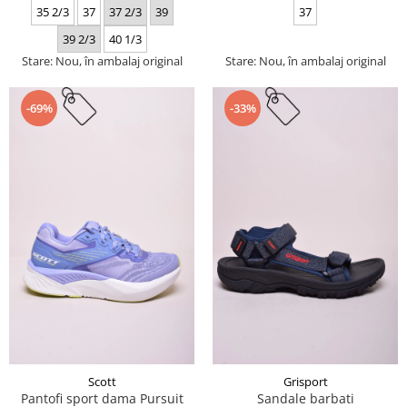
35 2/3
37
37 2/3
39
37
39 2/3
40 1/3
Stare: Nou, în ambalaj original
Stare: Nou, în ambalaj original
-69%
-33%
Scott
Grisport
Pantofi sport dama Pursuit
Sandale barbati