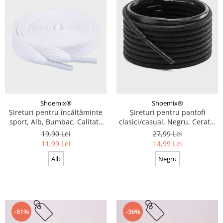
Shoemix®
Shoemix®
Șireturi pentru încălțăminte
Șireturi pentru pantofi
sport, Alb, Bumbac, Calitate
clasici/casual, Negru, Cerate,
premium, 100 cm x 0.8 cm
Calitate premium, 110 cm x
19,90 Lei
27,99 Lei
0.3 cm
11,99 Lei
14,99 Lei
Alb
Negru
-51%
-36%