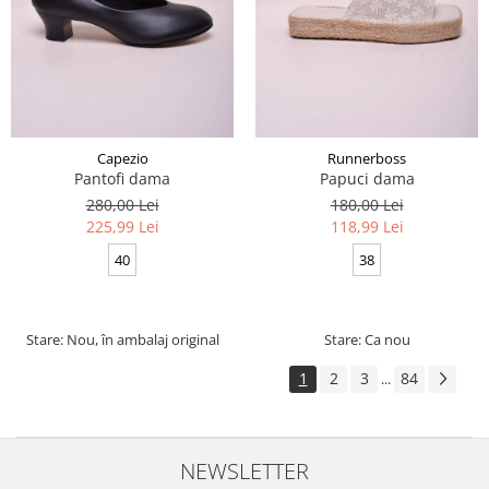
Capezio
Runnerboss
Pantofi dama
Papuci dama
280,00 Lei
180,00 Lei
225,99 Lei
118,99 Lei
40
38
Stare: Nou, în ambalaj original
Stare: Ca nou
1
2
3
84
...
NEWSLETTER