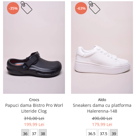
-35%
-63%
Crocs
Aldo
Papuci dama Bistro Pro Worl
Sneakers dama cu platforma
Literide Clog
Halerenna-148
310,00 Lei
490,00 Lei
199,99 Lei
179,99 Lei
36
37
38
36.5
37.5
39