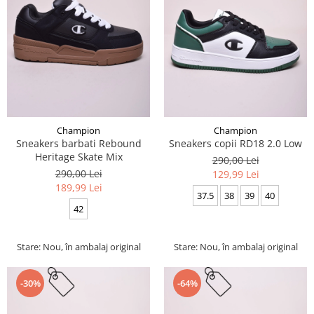
Champion
Champion
Sneakers barbati Rebound
Sneakers copii RD18 2.0 Low
Heritage Skate Mix
290,00 Lei
290,00 Lei
129,99 Lei
189,99 Lei
37.5
38
39
40
42
Stare: Nou, în ambalaj original
Stare: Nou, în ambalaj original
-30%
-64%