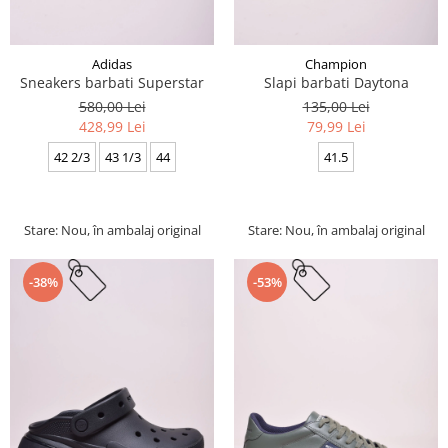
Adidas
Champion
Sneakers barbati Superstar
Slapi barbati Daytona
580,00 Lei
135,00 Lei
428,99 Lei
79,99 Lei
42 2/3
43 1/3
44
41.5
Stare: Nou, în ambalaj original
Stare: Nou, în ambalaj original
-38%
-53%