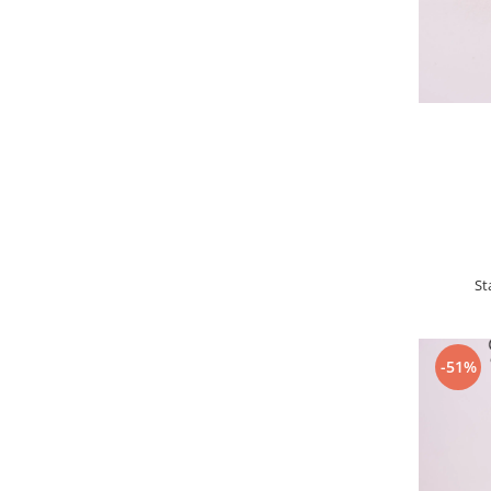
St
-51%