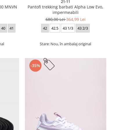
21-11
 700 MNVN
Pantofi trekking barbati Alpha Low Evo,
impermeabili
680,00 Lei
364,99 Lei
40
41
42
42.5
43 1/3
43 2/3
nal
Stare: Nou, în ambalaj original
-35%