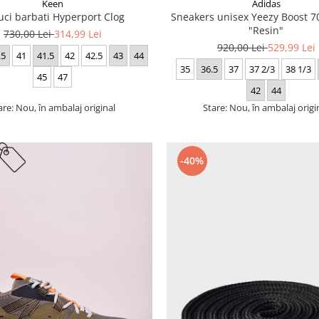
Keen
Adidas
uci barbati Hyperport Clog
Sneakers unisex Yeezy Boost
"Resin"
730,00 Lei
314,99 Lei
920,00 Lei
529,99 Lei
.5
41
41.5
42
42.5
43
44
35
36.5
37
37 2/3
38 1/3
45
47
42
44
are: Nou, în ambalaj original
Stare: Nou, în ambalaj origi
-40%