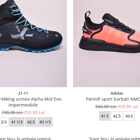
21-11
Adidas
rekking unisex Alpha Mid Evo,
Pantofi sport barbati NM
impermeabile
560,00 Lei
359,99 Lei
730,00 Lei
359,99 Lei
41.5
42.5
43.5
 2/3
41 1/3
42.5
43 1/3
are: Nou, în ambalaj original
Stare: Nou, în ambalaj origi