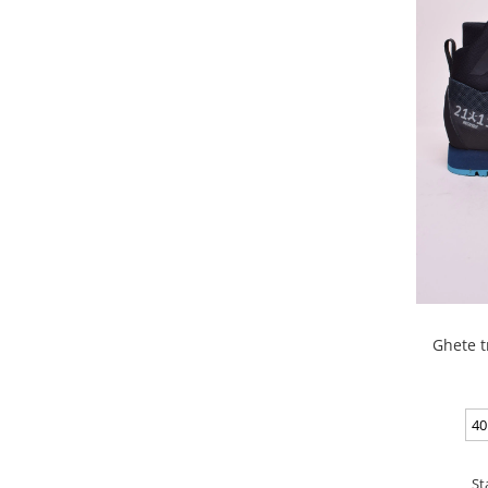
Ghete t
40
St