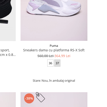
Puma
 sport,
Sneakers dama cu platforma RS-X Soft
cm x 0.8
560,00 Lei
364,99 Lei
36
37
Stare: Nou, în ambalaj original
-38%