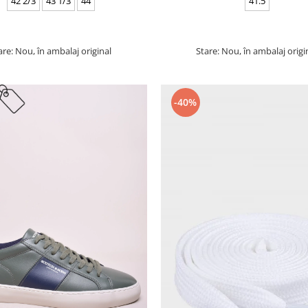
42 2/3
43 1/3
44
41.5
are: Nou, în ambalaj original
Stare: Nou, în ambalaj origi
-40%