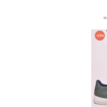
St
-53%