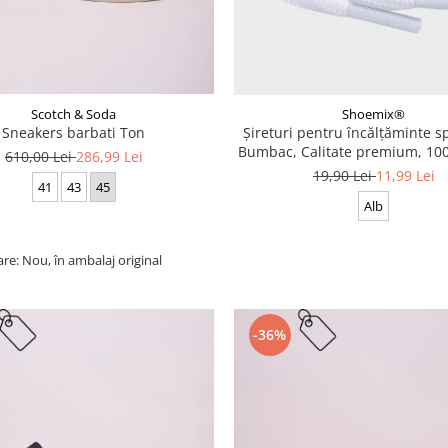
Scotch & Soda
Shoemix®
Sneakers barbati Ton
Șireturi pentru încălțăminte sp
Bumbac, Calitate premium, 100
610,00 Lei
286,99 Lei
cm
19,90 Lei
11,99 Lei
41
43
45
Alb
are: Nou, în ambalaj original
-36%