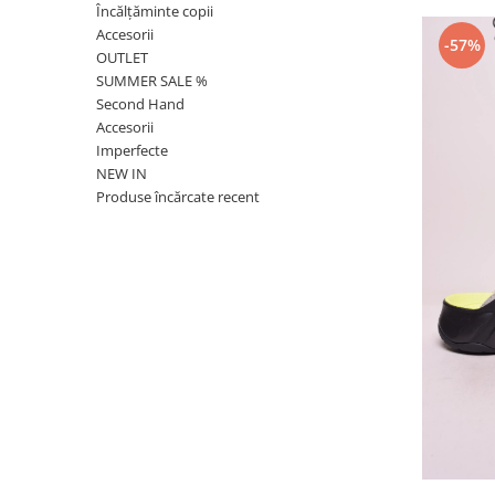
Încălțăminte copii
Accesorii
-57%
OUTLET
SUMMER SALE %
Second Hand
Accesorii
Imperfecte
NEW IN
Produse încărcate recent