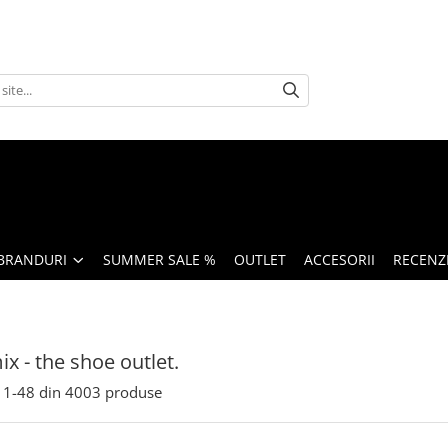
BRANDURI
SUMMER SALE %
OUTLET
ACCESORII
RECENZI
x - the shoe outlet.
1-
48
din
4003
produse