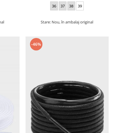
36
37
38
39
nal
Stare: Nou, în ambalaj original
-46%