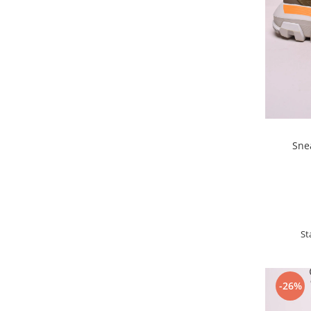
Sne
St
-26%