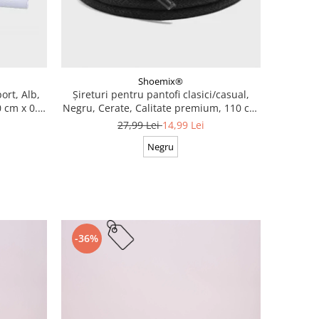
Shoemix®
ort, Alb,
Șireturi pentru pantofi clasici/casual,
 cm x 0.8
Negru, Cerate, Calitate premium, 110 cm
x 0.3 cm
27,99 Lei
14,99 Lei
Negru
-36%