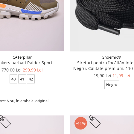
CATerpillar
Shoemix®
akers barbati Raider Sport
Șireturi pentru încălțăminte
Negru, Calitate premium, 110 
770,00 Lei
299,99 Lei
cm
19,90 Lei
11,99 Lei
40
41
42
Negru
are: Nou, în ambalaj original
-41%