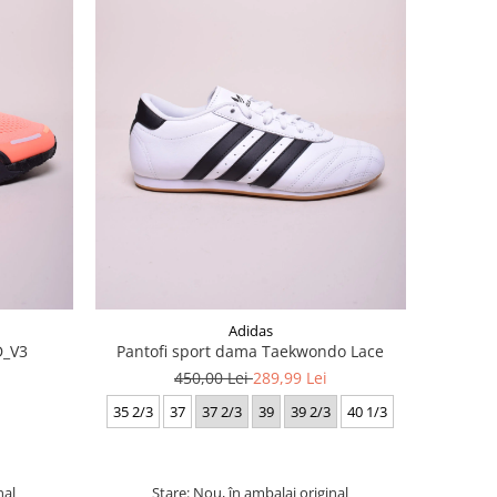
Adidas
D_V3
Pantofi sport dama Taekwondo Lace
450,00 Lei
289,99 Lei
35 2/3
37
37 2/3
39
39 2/3
40 1/3
nal
Stare: Nou, în ambalaj original