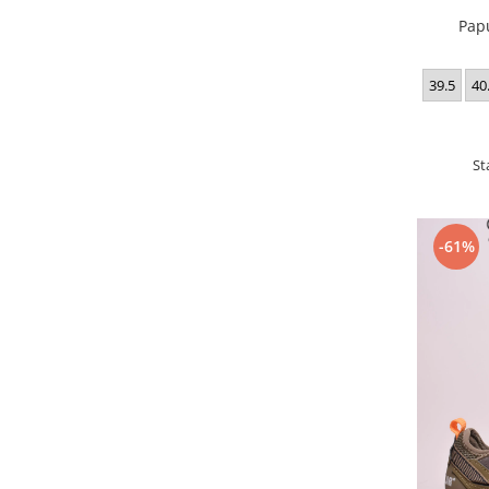
Pap
39.5
40
St
-61%