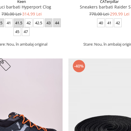
Keen
CATerpillar
uci barbati Hyperport Clog
Sneakers barbati Raider S
730,00 Lei
314,99 Lei
770,00 Lei
299,99 Lei
.5
41
41.5
42
42.5
43
44
40
41
42
45
47
are: Nou, în ambalaj original
Stare: Nou, în ambalaj origi
-40%