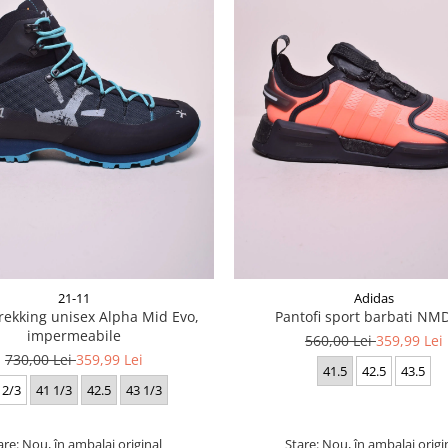
21-11
Adidas
rekking unisex Alpha Mid Evo,
Pantofi sport barbati NM
impermeabile
560,00 Lei
359,99 Lei
730,00 Lei
359,99 Lei
41.5
42.5
43.5
 2/3
41 1/3
42.5
43 1/3
are: Nou, în ambalaj original
Stare: Nou, în ambalaj origi