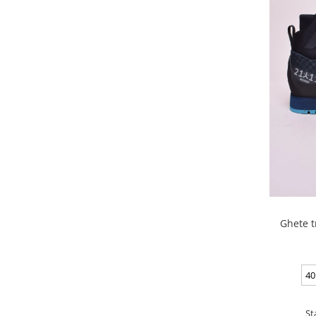
Ghete t
40
St