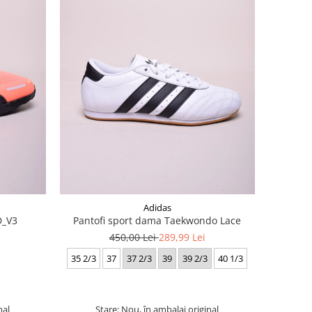
Adidas
D_V3
Pantofi sport dama Taekwondo Lace
450,00 Lei
289,99 Lei
35 2/3
37
37 2/3
39
39 2/3
40 1/3
nal
Stare: Nou, în ambalaj original