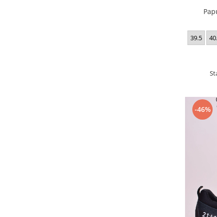
Pap
39.5
40
St
-46%