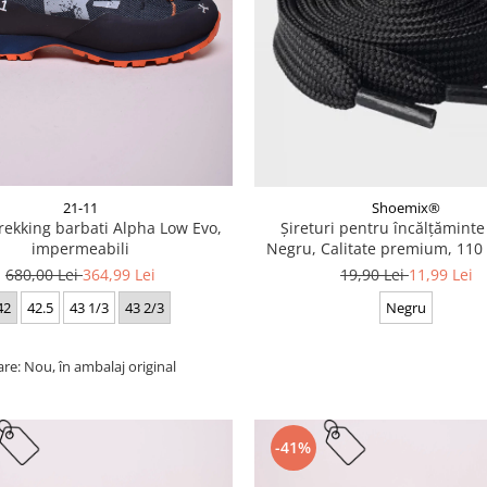
21-11
Shoemix®
trekking barbati Alpha Low Evo,
Șireturi pentru încălțăminte
impermeabili
Negru, Calitate premium, 110 
cm
680,00 Lei
364,99 Lei
19,90 Lei
11,99 Lei
42
42.5
43 1/3
43 2/3
Negru
are: Nou, în ambalaj original
-41%