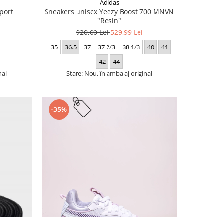
Adidas
port
Sneakers unisex Yeezy Boost 700 MNVN
"Resin"
920,00 Lei
529,99 Lei
35
36.5
37
37 2/3
38 1/3
40
41
42
44
nal
Stare: Nou, în ambalaj original
-35%