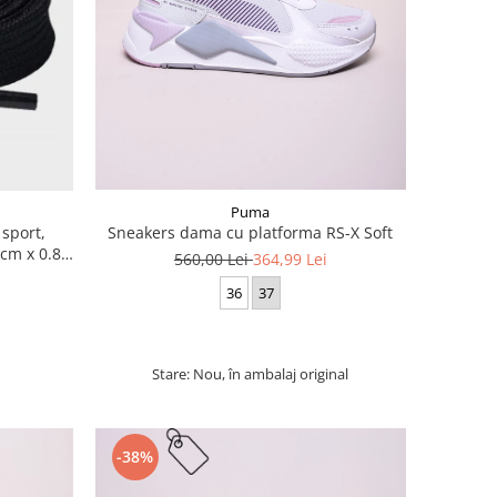
Puma
 sport,
Sneakers dama cu platforma RS-X Soft
cm x 0.8
560,00 Lei
364,99 Lei
36
37
Stare: Nou, în ambalaj original
-38%