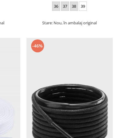
36
37
38
39
nal
Stare: Nou, în ambalaj original
-46%