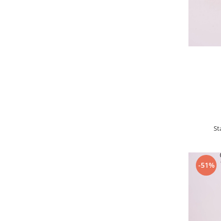
St
-51%