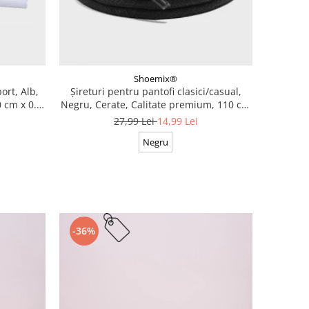
Shoemix®
ort, Alb,
Șireturi pentru pantofi clasici/casual,
 cm x 0.8
Negru, Cerate, Calitate premium, 110 cm
x 0.3 cm
27,99 Lei
14,99 Lei
Negru
-36%