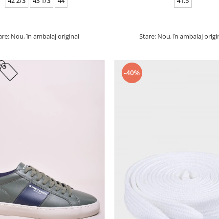
42 2/3
43 1/3
44
41.5
are: Nou, în ambalaj original
Stare: Nou, în ambalaj origi
-40%