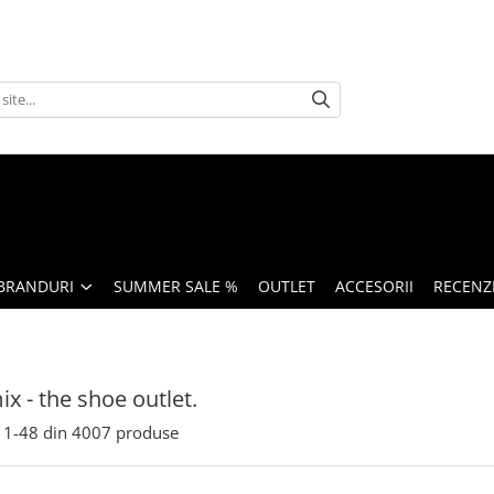
BRANDURI
SUMMER SALE %
OUTLET
ACCESORII
RECENZI
x - the shoe outlet.
1-
48
din
4007
produse