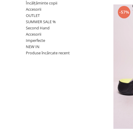
Încălțăminte copii
Accesorii
-57%
OUTLET
SUMMER SALE %
Second Hand
Accesorii
Imperfecte
NEW IN
Produse încărcate recent