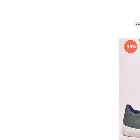
St
-53%