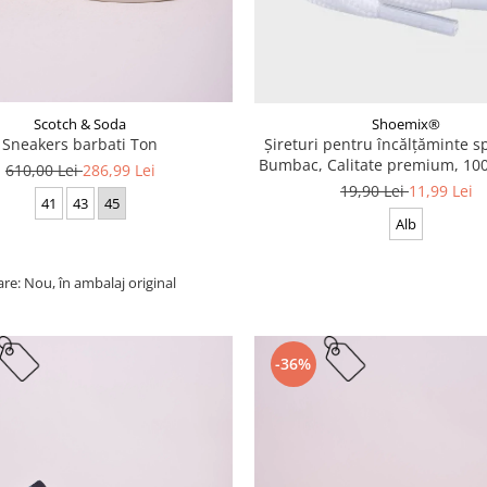
Scotch & Soda
Shoemix®
Sneakers barbati Ton
Șireturi pentru încălțăminte sp
Bumbac, Calitate premium, 100
610,00 Lei
286,99 Lei
cm
19,90 Lei
11,99 Lei
41
43
45
Alb
are: Nou, în ambalaj original
-36%