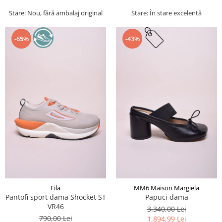
Stare: Nou, fără ambalaj original
Stare: În stare excelentă
-65%
-43%
Fila
MM6 Maison Margiela
Pantofi sport dama Shocket ST
Papuci dama
VR46
3.340,00 Lei
790,00 Lei
1.894,99 Lei