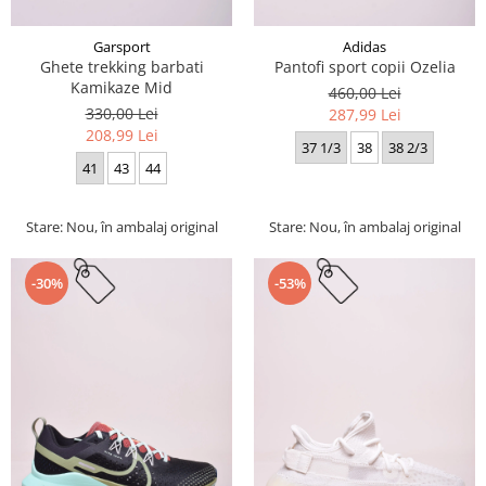
Garsport
Adidas
Ghete trekking barbati
Pantofi sport copii Ozelia
Kamikaze Mid
460,00 Lei
330,00 Lei
287,99 Lei
208,99 Lei
37 1/3
38
38 2/3
41
43
44
Stare: Nou, în ambalaj original
Stare: Nou, în ambalaj original
-30%
-53%