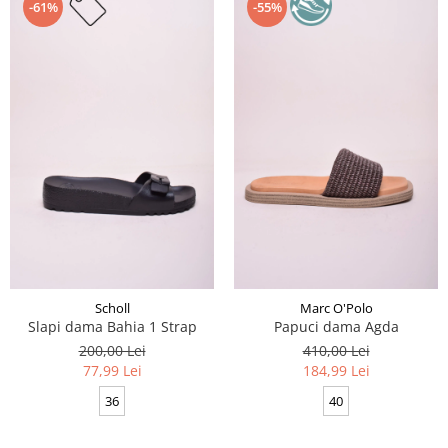
-61%
-55%
Scholl
Marc O'Polo
Slapi dama Bahia 1 Strap
Papuci dama Agda
200,00 Lei
410,00 Lei
77,99 Lei
184,99 Lei
36
40