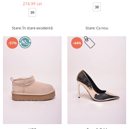
274,99 Lei
38
39
Stare: În stare excelentă
Stare: Ca nou
-57%
-44%