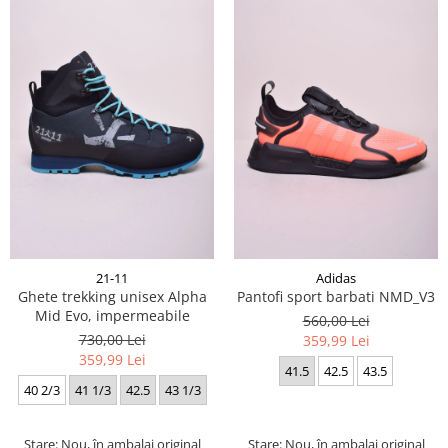
21-11
Adidas
Ghete trekking unisex Alpha
Pantofi sport barbati NMD_V3
Mid Evo, impermeabile
560,00 Lei
730,00 Lei
359,99 Lei
359,99 Lei
41.5
42.5
43.5
40 2/3
41 1/3
42.5
43 1/3
Stare: Nou, în ambalaj original
Stare: Nou, în ambalaj original