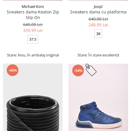
Michael Kors
Joop!
Sneakers dama Keaton Zip
Sneakers dama cu platforma
Slip On
640,00 Lei
640,00 Lei
248,99 Lei
339,99 Lei
38
37.5
Stare: Nou, în ambalaj original
Stare: În stare excelentă
-46%
-54%