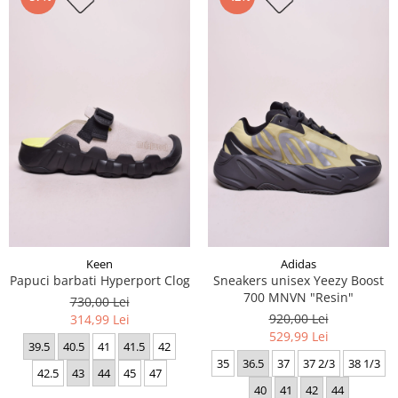
Keen
Adidas
Papuci barbati Hyperport Clog
Sneakers unisex Yeezy Boost
700 MNVN "Resin"
730,00 Lei
920,00 Lei
314,99 Lei
529,99 Lei
39.5
40.5
41
41.5
42
35
36.5
37
37 2/3
38 1/3
42.5
43
44
45
47
40
41
42
44