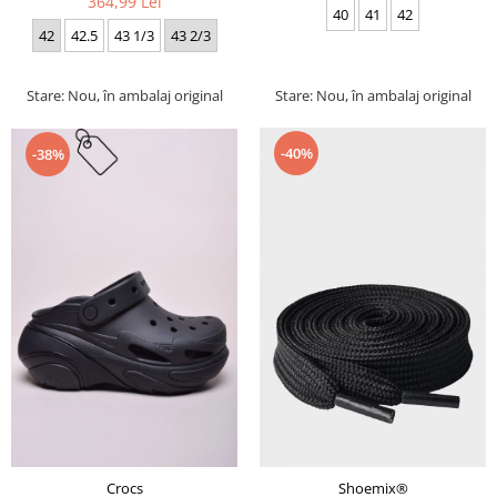
364,99 Lei
40
41
42
42
42.5
43 1/3
43 2/3
Stare: Nou, în ambalaj original
Stare: Nou, în ambalaj original
-40%
-38%
Crocs
Shoemix®