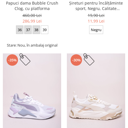
Papuci dama Bubble Crush
Șireturi pentru încălțăminte
Clog, cu platforma
sport, Negru, Calitate
premium, 110 cm x 0.8 cm
460,00 Lei
19,90 Lei
286,99 Lei
11,99 Lei
36
37
38
39
Negru
Stare: Nou, în ambalaj original
-35%
-30%