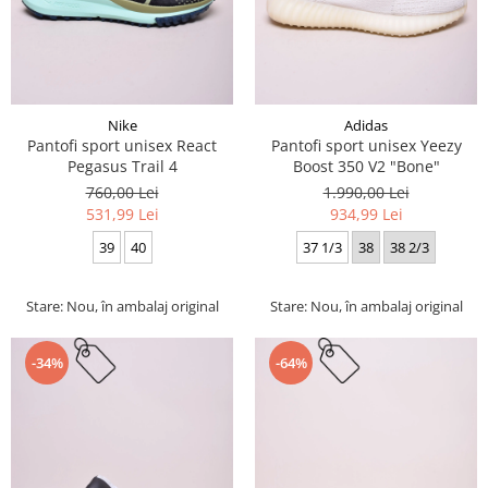
Nike
Adidas
Pantofi sport unisex React
Pantofi sport unisex Yeezy
Pegasus Trail 4
Boost 350 V2 "Bone"
760,00 Lei
1.990,00 Lei
531,99 Lei
934,99 Lei
39
40
37 1/3
38
38 2/3
Stare: Nou, în ambalaj original
Stare: Nou, în ambalaj original
-34%
-64%