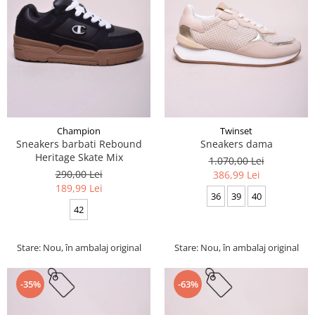
Champion
Twinset
Sneakers barbati Rebound
Sneakers dama
Heritage Skate Mix
1.070,00 Lei
290,00 Lei
386,99 Lei
189,99 Lei
36
39
40
42
Stare: Nou, în ambalaj original
Stare: Nou, în ambalaj original
-35%
-63%