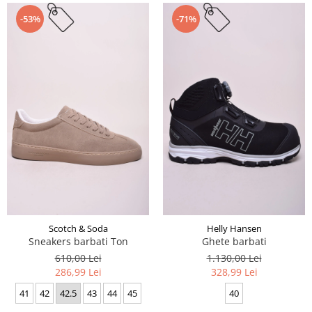
-53%
-71%
Scotch & Soda
Helly Hansen
Sneakers barbati Ton
Ghete barbati
610,00 Lei
1.130,00 Lei
286,99 Lei
328,99 Lei
41
42
42.5
43
44
45
40