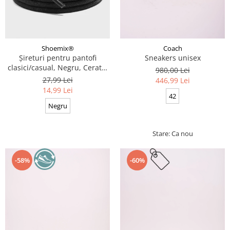
Coach
Shoemix®
Sneakers unisex
Șireturi pentru pantofi
clasici/casual, Negru, Cerate,
980,00 Lei
Calitate premium, 110 cm x
27,99 Lei
446,99 Lei
0.3 cm
14,99 Lei
42
Negru
Stare: Ca nou
-58%
-60%