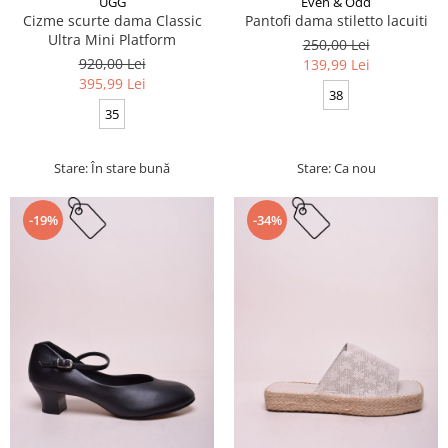
UGG
Even & Odd
Cizme scurte dama Classic
Pantofi dama stiletto lacuiti
Ultra Mini Platform
250,00 Lei
920,00 Lei
139,99 Lei
395,99 Lei
38
35
Stare: În stare bună
Stare: Ca nou
-19%
-34%