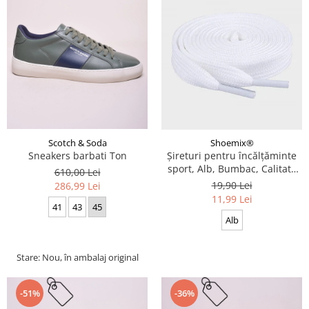
Scotch & Soda
Shoemix®
Sneakers barbati Ton
Șireturi pentru încălțăminte
sport, Alb, Bumbac, Calitate
610,00 Lei
premium, 100 cm x 0.8 cm
19,90 Lei
286,99 Lei
11,99 Lei
41
43
45
Alb
Stare: Nou, în ambalaj original
-51%
-36%