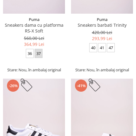
Puma
Puma
Sneakers dama cu platforma
Sneakers barbati Trinity
RS-X Soft
420,00 Lei
560,00 Lei
293,99 Lei
364,99 Lei
40
41
47
36
37
Stare: Nou, în ambalaj original
Stare: Nou, în ambalaj original
-26%
-41%