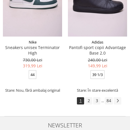
Nike
Adidas
Sneakers unisex Terminator
Pantofi sport copii Advantage
High
Base 2.0
730,00 Lei
240,00 Lei
319,99 Lei
149,99 Lei
44
39 1/3
Stare: Nou, fără ambalaj original
Stare: În stare excelentă
1
2
3
84
...
NEWSLETTER