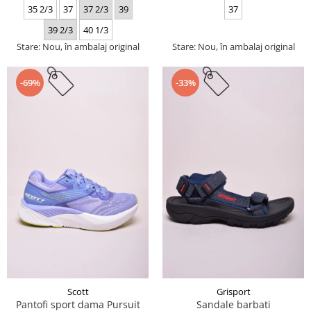
35 2/3
37
37 2/3
39
37
39 2/3
40 1/3
Stare: Nou, în ambalaj original
Stare: Nou, în ambalaj original
-69%
-33%
Scott
Grisport
Pantofi sport dama Pursuit
Sandale barbati