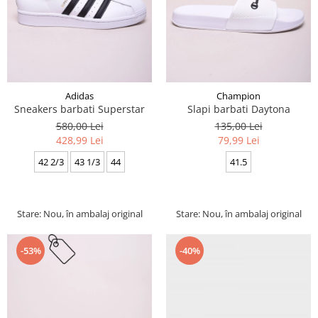
Adidas
Champion
Sneakers barbati Superstar
Slapi barbati Daytona
580,00 Lei
135,00 Lei
428,99 Lei
79,99 Lei
42 2/3
43 1/3
44
41.5
Stare: Nou, în ambalaj original
Stare: Nou, în ambalaj original
-40%
-53%