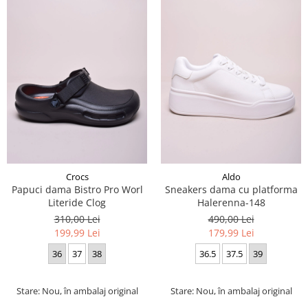
Crocs
Aldo
Papuci dama Bistro Pro Worl
Sneakers dama cu platforma
Literide Clog
Halerenna-148
310,00 Lei
490,00 Lei
199,99 Lei
179,99 Lei
36
37
38
36.5
37.5
39
Stare: Nou, în ambalaj original
Stare: Nou, în ambalaj original