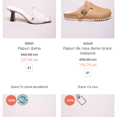
DKNY
Scholl
Papuci dama
Papuci de casa dama Grace,
imblaniti
560,00 Lei
490,00 Lei
237,99 Lei
193,79 Lei
41
41
Stare: În stare excelentă
Stare: Ca nou
-60%
-55%