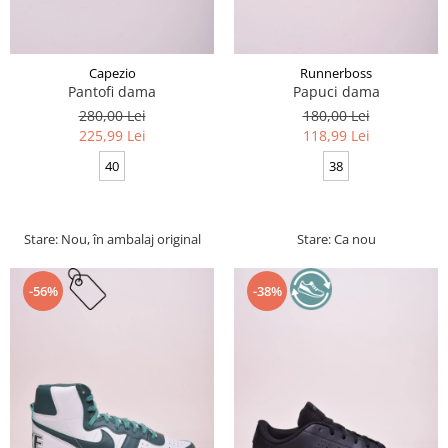
Capezio
Runnerboss
Pantofi dama
Papuci dama
280,00 Lei
180,00 Lei
225,99 Lei
118,99 Lei
40
38
Stare: Nou, în ambalaj original
Stare: Ca nou
-56%
-38%