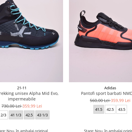
21-11
Adidas
rekking unisex Alpha Mid Evo,
Pantofi sport barbati NM
impermeabile
560,00 Lei
359,99 Lei
730,00 Lei
359,99 Lei
41.5
42.5
43.5
 2/3
41 1/3
42.5
43 1/3
are: Nou, în ambalaj original
Stare: Nou, în ambalaj origi