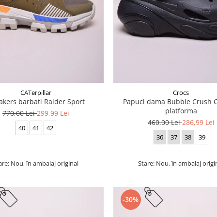
CATerpillar
Crocs
akers barbati Raider Sport
Papuci dama Bubble Crush C
platforma
770,00 Lei
299,99 Lei
460,00 Lei
286,99 Lei
40
41
42
36
37
38
39
are: Nou, în ambalaj original
Stare: Nou, în ambalaj origi
-30%