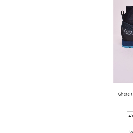
Ghete t
40
St