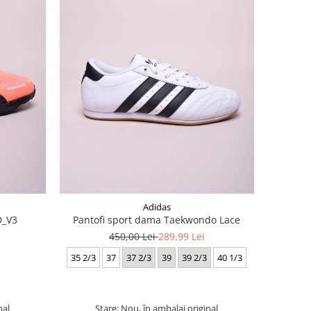
Adidas
D_V3
Pantofi sport dama Taekwondo Lace
450,00 Lei
289,99 Lei
35 2/3
37
37 2/3
39
39 2/3
40 1/3
nal
Stare: Nou, în ambalaj original