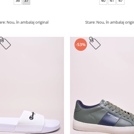
36
37
40
41
47
are: Nou, în ambalaj original
Stare: Nou, în ambalaj origi
-53%