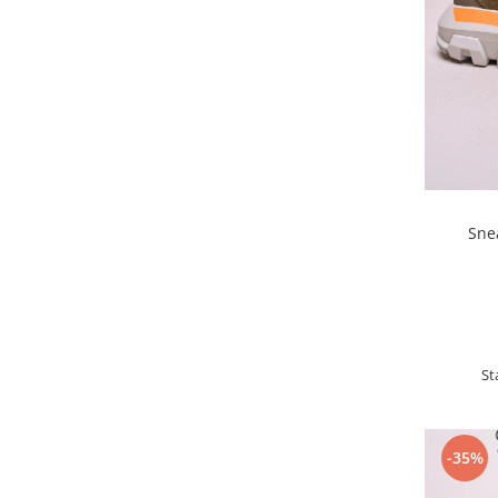
Sne
St
-35%