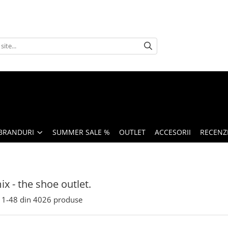
BRANDURI
SUMMER SALE %
OUTLET
ACCESORII
RECENZI
x - the shoe outlet.
1-
48
din
4026
produse