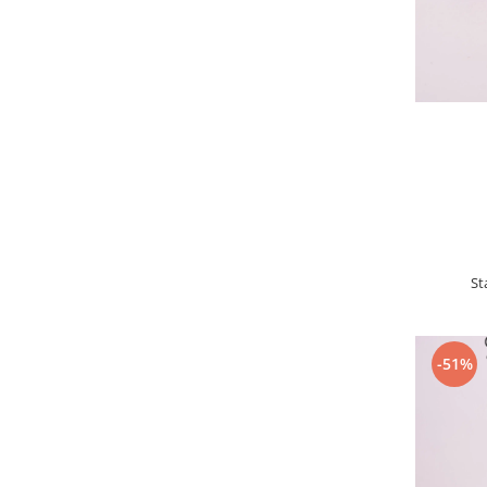
St
-51%