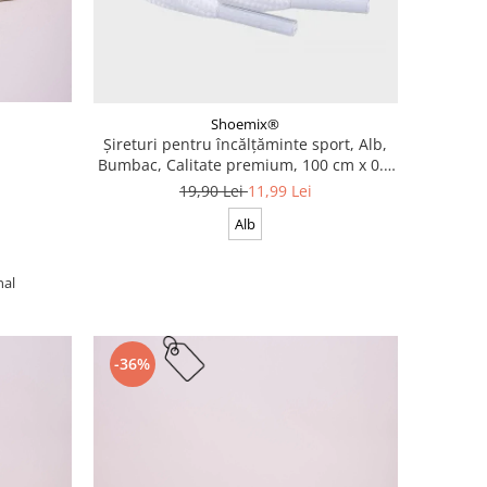
Shoemix®
Șireturi pentru încălțăminte sport, Alb,
Bumbac, Calitate premium, 100 cm x 0.8
cm
19,90 Lei
11,99 Lei
Alb
nal
-36%