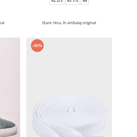
42 2/3
43 1/3
44
nal
Stare: Nou, în ambalaj original
-40%