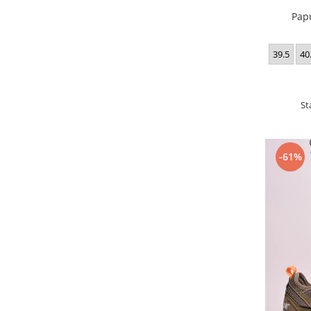
Pap
39.5
40
St
-61%