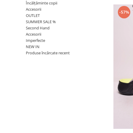
Încălțăminte copii
Accesorii
-57%
OUTLET
SUMMER SALE %
Second Hand
Accesorii
Imperfecte
NEW IN
Produse încărcate recent