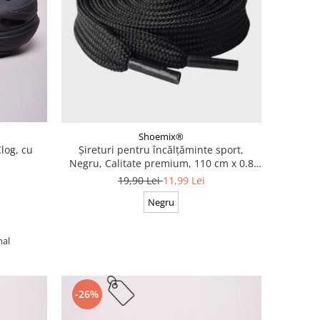
Shoemix®
log, cu
Șireturi pentru încălțăminte sport,
Negru, Calitate premium, 110 cm x 0.8
cm
19,90 Lei
11,99 Lei
Negru
nal
-26%