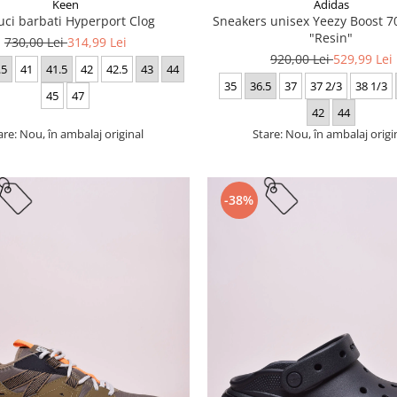
Keen
Adidas
uci barbati Hyperport Clog
Sneakers unisex Yeezy Boost
"Resin"
730,00 Lei
314,99 Lei
920,00 Lei
529,99 Lei
.5
41
41.5
42
42.5
43
44
35
36.5
37
37 2/3
38 1/3
45
47
42
44
are: Nou, în ambalaj original
Stare: Nou, în ambalaj origi
-38%