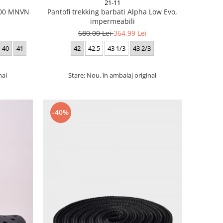
21-11
 700 MNVN
Pantofi trekking barbati Alpha Low Evo,
impermeabili
680,00 Lei
364,99 Lei
40
41
42
42.5
43 1/3
43 2/3
nal
Stare: Nou, în ambalaj original
-40%