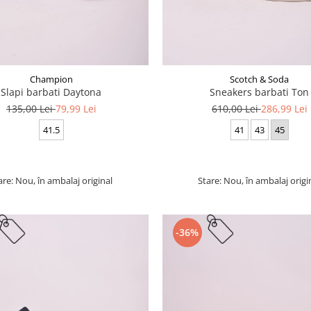
Champion
Scotch & Soda
Slapi barbati Daytona
Sneakers barbati Ton
135,00 Lei
79,99 Lei
610,00 Lei
286,99 Lei
41.5
41
43
45
are: Nou, în ambalaj original
Stare: Nou, în ambalaj origi
-36%