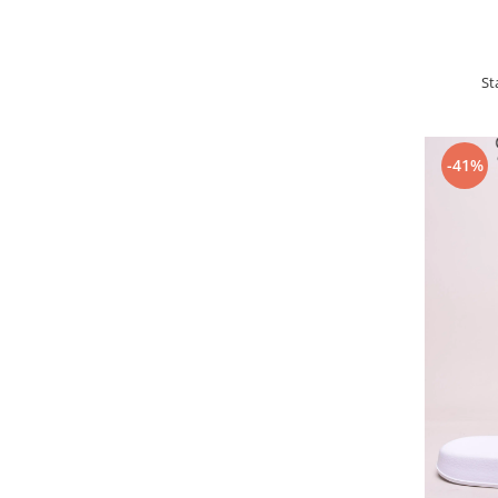
St
-41%