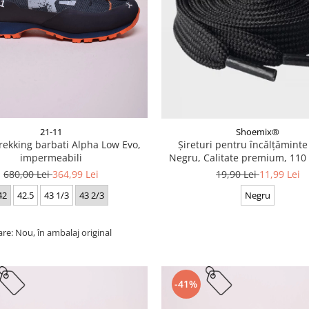
21-11
Shoemix®
trekking barbati Alpha Low Evo,
Șireturi pentru încălțăminte
impermeabili
Negru, Calitate premium, 110 
cm
680,00 Lei
364,99 Lei
19,90 Lei
11,99 Lei
42
42.5
43 1/3
43 2/3
Negru
are: Nou, în ambalaj original
-41%