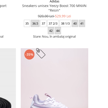
Adidas
port
Sneakers unisex Yeezy Boost 700 MNVN
"Resin"
920,00 Lei
529,99 Lei
35
36.5
37
37 2/3
38 1/3
40
41
42
44
nal
Stare: Nou, în ambalaj original
-35%