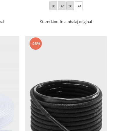
36
37
38
39
nal
Stare: Nou, în ambalaj original
-46%