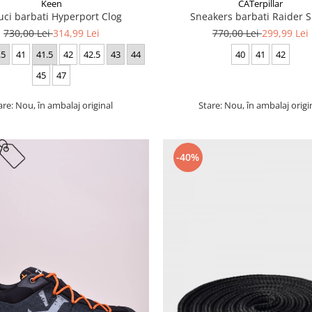
Keen
CATerpillar
uci barbati Hyperport Clog
Sneakers barbati Raider S
730,00 Lei
314,99 Lei
770,00 Lei
299,99 Lei
.5
41
41.5
42
42.5
43
44
40
41
42
45
47
are: Nou, în ambalaj original
Stare: Nou, în ambalaj origi
-40%