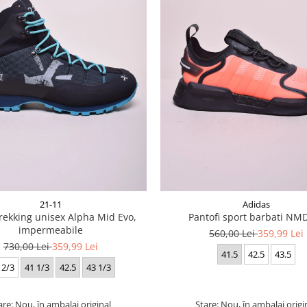
21-11
Adidas
rekking unisex Alpha Mid Evo,
Pantofi sport barbati NM
impermeabile
560,00 Lei
359,99 Lei
730,00 Lei
359,99 Lei
41.5
42.5
43.5
 2/3
41 1/3
42.5
43 1/3
are: Nou, în ambalaj original
Stare: Nou, în ambalaj origi