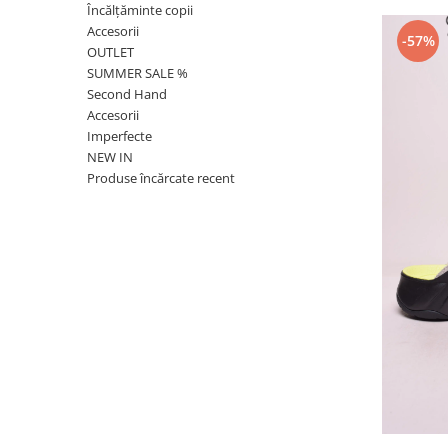
Încălțăminte copii
Accesorii
-57%
OUTLET
SUMMER SALE %
Second Hand
Accesorii
Imperfecte
NEW IN
Produse încărcate recent