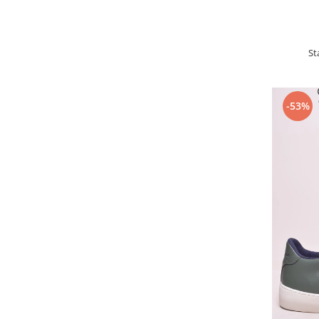
St
-53%