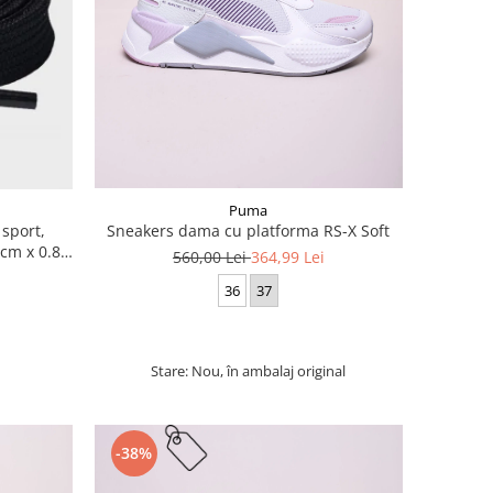
Puma
 sport,
Sneakers dama cu platforma RS-X Soft
cm x 0.8
560,00 Lei
364,99 Lei
36
37
Stare: Nou, în ambalaj original
-38%