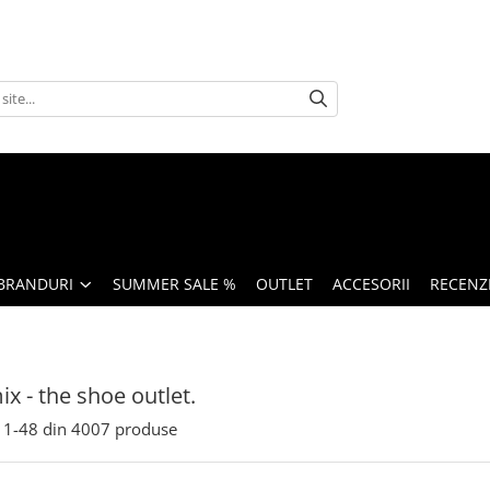
BRANDURI
SUMMER SALE %
OUTLET
ACCESORII
RECENZI
x - the shoe outlet.
1-
48
din
4007
produse