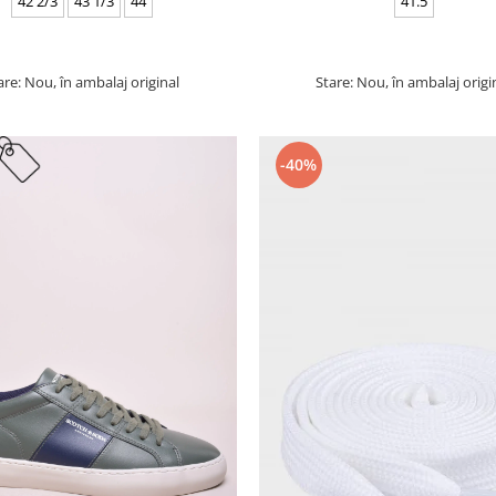
42 2/3
43 1/3
44
41.5
are: Nou, în ambalaj original
Stare: Nou, în ambalaj origi
-40%