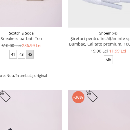
Scotch & Soda
Shoemix®
Sneakers barbati Ton
Șireturi pentru încălțăminte sp
Bumbac, Calitate premium, 100
610,00 Lei
286,99 Lei
cm
19,90 Lei
11,99 Lei
41
43
45
Alb
are: Nou, în ambalaj original
-36%