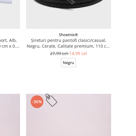
Shoemix®
ort, Alb,
Șireturi pentru pantofi clasici/casual,
 cm x 0.8
Negru, Cerate, Calitate premium, 110 cm
x 0.3 cm
27,99 Lei
14,99 Lei
Negru
-36%