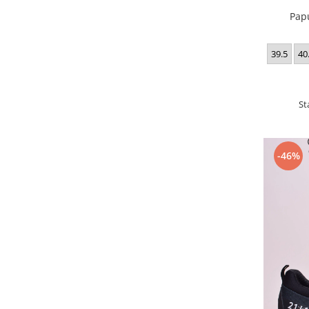
Pap
39.5
40
St
-46%