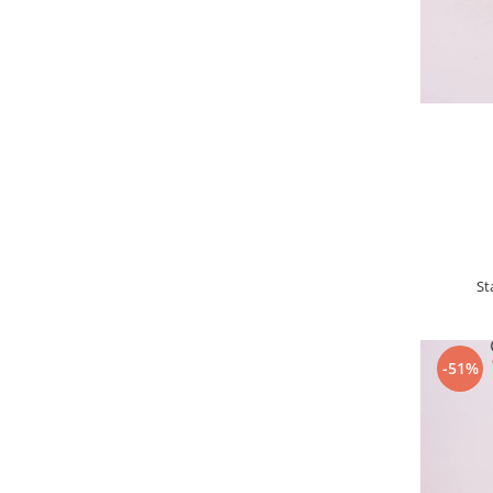
St
-51%