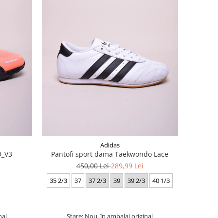
Adidas
D_V3
Pantofi sport dama Taekwondo Lace
450,00 Lei
289,99 Lei
35 2/3
37
37 2/3
39
39 2/3
40 1/3
nal
Stare: Nou, în ambalaj original