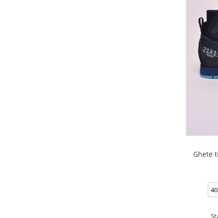
Ghete t
40
St