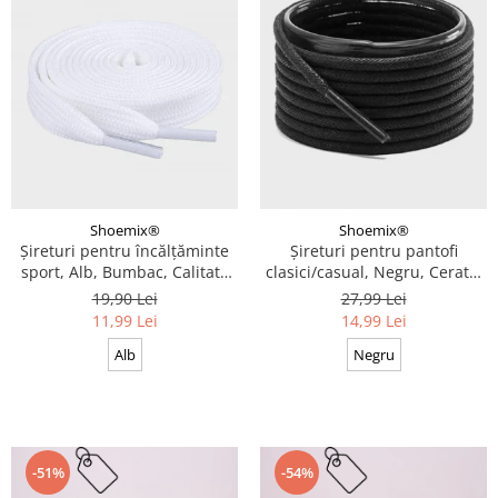
Shoemix®
Shoemix®
Șireturi pentru încălțăminte
Șireturi pentru pantofi
sport, Alb, Bumbac, Calitate
clasici/casual, Negru, Cerate,
premium, 100 cm x 0.8 cm
Calitate premium, 110 cm x
19,90 Lei
27,99 Lei
0.3 cm
11,99 Lei
14,99 Lei
Alb
Negru
-51%
-54%