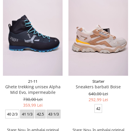
21-11
Starter
Ghete trekking unisex Alpha
Sneakers barbati Boise
Mid Evo, impermeabile
640,00 Lei
730,00 Lei
292,99 Lei
359,99 Lei
42
40 2/3
41 1/3
42.5
43 1/3
Stare: Nou, în ambalaj original
Stare: Nou, în ambalaj original