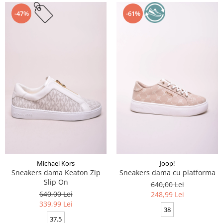
-47%
-61%
Michael Kors
Joop!
Sneakers dama Keaton Zip
Sneakers dama cu platforma
Slip On
640,00 Lei
640,00 Lei
248,99 Lei
339,99 Lei
38
37.5