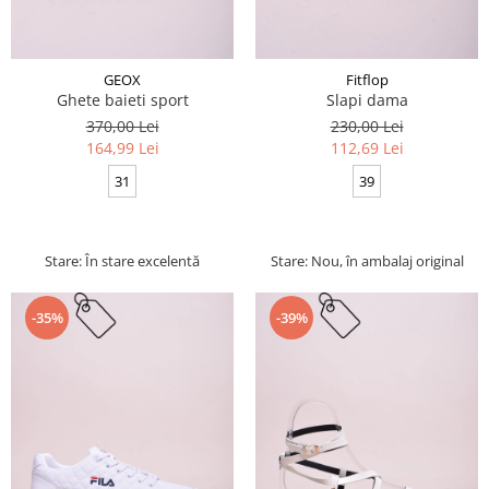
GEOX
Fitflop
Ghete baieti sport
Slapi dama
370,00 Lei
230,00 Lei
164,99 Lei
112,69 Lei
31
39
Stare: În stare excelentă
Stare: Nou, în ambalaj original
-35%
-39%