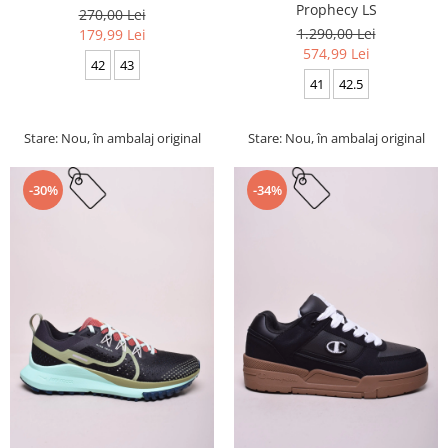
Prophecy LS
270,00 Lei
1.290,00 Lei
179,99 Lei
574,99 Lei
42
43
41
42.5
Stare: Nou, în ambalaj original
Stare: Nou, în ambalaj original
-30%
-34%