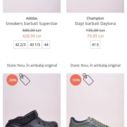
Adidas
Champion
Sneakers barbati Superstar
Slapi barbati Daytona
580,00 Lei
135,00 Lei
428,99 Lei
79,99 Lei
42 2/3
43 1/3
44
41.5
Stare: Nou, în ambalaj original
Stare: Nou, în ambalaj original
-38%
-53%