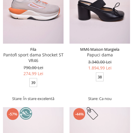
Fila
MM6 Maison Margiela
Pantofi sport dama Shocket ST
Papuci dama
VR46
3.340,00 Lei
790,00 Lei
1.894,99 Lei
274,99 Lei
38
39
Stare: În stare excelentă
Stare: Ca nou
-57%
-44%