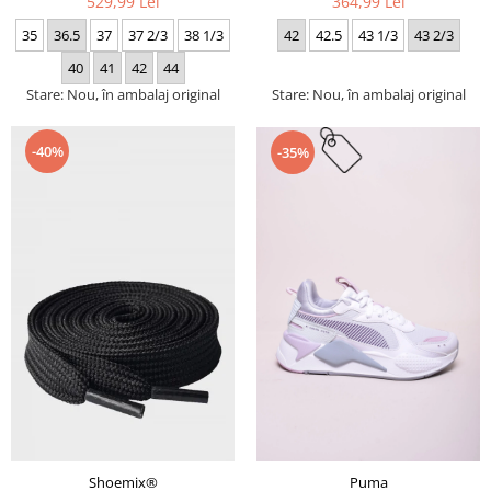
529,99 Lei
364,99 Lei
35
36.5
37
37 2/3
38 1/3
42
42.5
43 1/3
43 2/3
40
41
42
44
Stare: Nou, în ambalaj original
Stare: Nou, în ambalaj original
-40%
-35%
Puma
Shoemix®