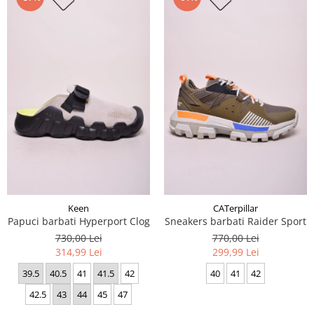
Keen
CATerpillar
Papuci barbati Hyperport Clog
Sneakers barbati Raider Sport
730,00 Lei
770,00 Lei
314,99 Lei
299,99 Lei
39.5
40.5
41
41.5
42
40
41
42
42.5
43
44
45
47