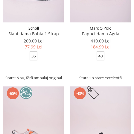
Scholl
Marc O'Polo
Slapi dama Bahia 1 Strap
Papuci dama Agda
200,00 Lei
410,00 Lei
77,99 Lei
184,99 Lei
36
40
Stare: Nou, fără ambalaj original
Stare: În stare excelentă
-65%
-43%