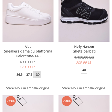
Aldo
Helly Hansen
Sneakers dama cu platforma
Ghete barbati
Halerenna-148
1.130,00 Lei
490,00 Lei
328,99 Lei
179,99 Lei
40
36.5
37.5
39
Stare: Nou, în ambalaj original
Stare: Nou, în ambalaj original
-73%
-50%