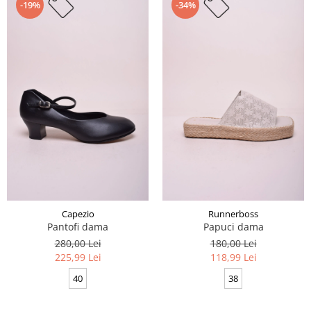
-19%
-34%
Capezio
Runnerboss
Pantofi dama
Papuci dama
280,00 Lei
180,00 Lei
225,99 Lei
118,99 Lei
40
38