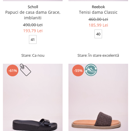
Scholl
Reebok
Papuci de casa dama Grace,
Tenisi dama Classic
imblaniti
460,00 Lei
490,00 Lei
185,99 Lei
193,79 Lei
40
41
Stare: Ca nou
Stare: În stare excelentă
-61%
-55%