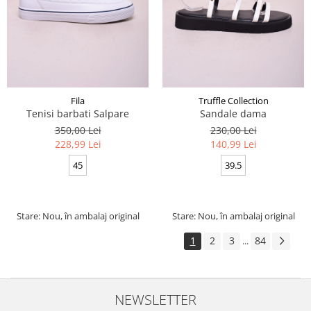
Fila
Truffle Collection
Tenisi barbati Salpare
Sandale dama
350,00 Lei
230,00 Lei
228,99 Lei
140,99 Lei
45
39.5
Stare: Nou, în ambalaj original
Stare: Nou, în ambalaj original
1
2
3
84
...
NEWSLETTER