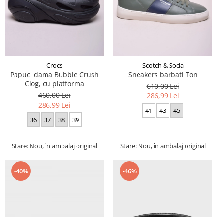
Crocs
Scotch & Soda
Papuci dama Bubble Crush
Sneakers barbati Ton
Clog, cu platforma
610,00 Lei
460,00 Lei
286,99 Lei
286,99 Lei
41
43
45
36
37
38
39
Stare: Nou, în ambalaj original
Stare: Nou, în ambalaj original
-40%
-46%