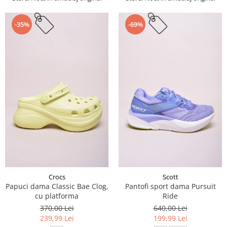
-35%
-69%
Crocs
Scott
Papuci dama Classic Bae Clog,
Pantofi sport dama Pursuit
cu platforma
Ride
370,00 Lei
640,00 Lei
239,99 Lei
199,99 Lei