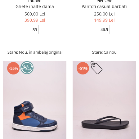
Inuovo
Pier One
Ghete inalte dama
Pantofi casual barbati
560,00 Lei
250,00 Lei
390,99 Lei
149,99 Lei
39
46.5
Stare: Nou, în ambalaj original
Stare: Ca nou
-55%
-51%