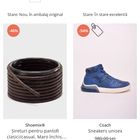
Stare: Nou, în ambalaj original
Stare: În stare excelentă
-46%
-54%
Coach
Shoemix®
Sneakers unisex
Șireturi pentru pantofi
clasici/casual, Maro închis,
980,00 Lei