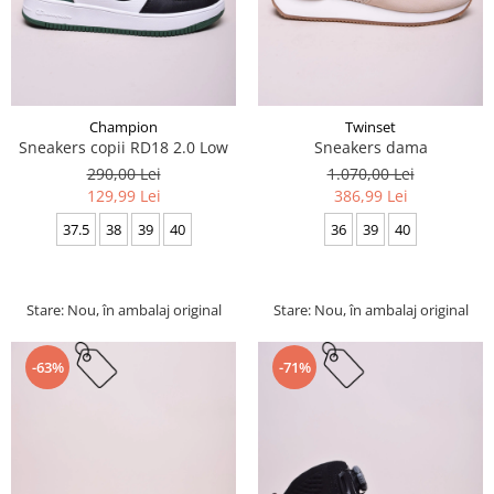
Champion
Twinset
Sneakers copii RD18 2.0 Low
Sneakers dama
290,00 Lei
1.070,00 Lei
129,99 Lei
386,99 Lei
37.5
38
39
40
36
39
40
Stare: Nou, în ambalaj original
Stare: Nou, în ambalaj original
-63%
-71%