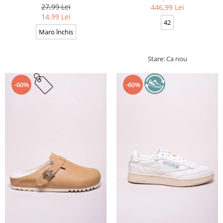
Cerate, Calitate premium, 110
27,99 Lei
446,99 Lei
cm x 0.3 cm
14,99 Lei
42
Maro închis
Stare: Ca nou
-60%
-60%