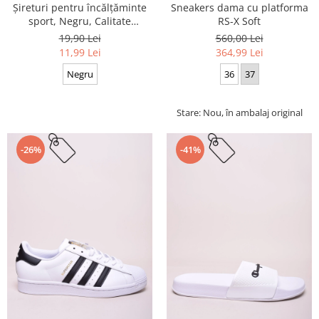
Sneakers dama cu platforma
Șireturi pentru încălțăminte
RS-X Soft
sport, Negru, Calitate
premium, 110 cm x 0.8 cm
560,00 Lei
19,90 Lei
364,99 Lei
11,99 Lei
36
37
Negru
Stare: Nou, în ambalaj original
-26%
-41%