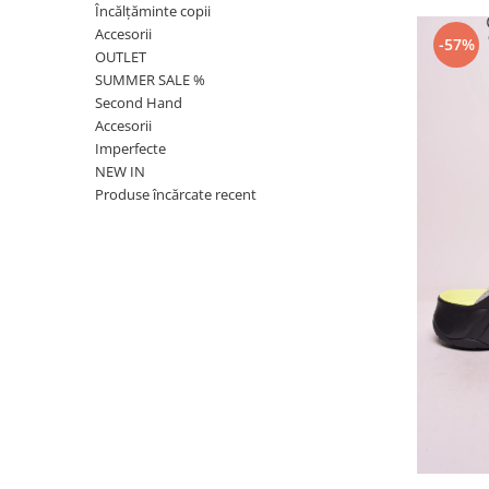
Încălțăminte copii
Accesorii
-57%
OUTLET
SUMMER SALE %
Second Hand
Accesorii
Imperfecte
NEW IN
Produse încărcate recent