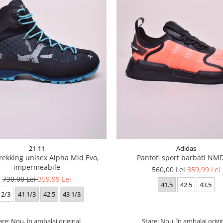
21-11
Adidas
rekking unisex Alpha Mid Evo,
Pantofi sport barbati NM
impermeabile
560,00 Lei
359,99 Lei
730,00 Lei
359,99 Lei
41.5
42.5
43.5
 2/3
41 1/3
42.5
43 1/3
are: Nou, în ambalaj original
Stare: Nou, în ambalaj origi