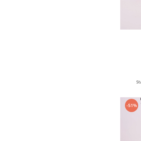
St
-51%