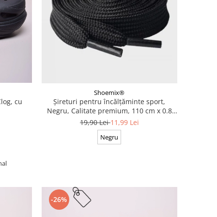
Shoemix®
log, cu
Șireturi pentru încălțăminte sport,
Negru, Calitate premium, 110 cm x 0.8
cm
19,90 Lei
11,99 Lei
Negru
nal
-26%