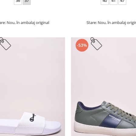
36
37
40
41
47
are: Nou, în ambalaj original
Stare: Nou, în ambalaj origi
-53%