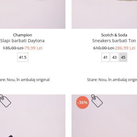
Champion
Scotch & Soda
Slapi barbati Daytona
Sneakers barbati Ton
135,00 Lei
79,99 Lei
610,00 Lei
286,99 Lei
41.5
41
43
45
are: Nou, în ambalaj original
Stare: Nou, în ambalaj origi
-36%