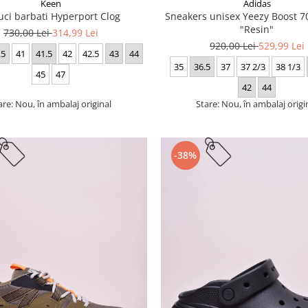
Keen
Adidas
uci barbati Hyperport Clog
Sneakers unisex Yeezy Boost
"Resin"
730,00 Lei
314,99 Lei
920,00 Lei
529,99 Lei
.5
41
41.5
42
42.5
43
44
35
36.5
37
37 2/3
38 1/3
45
47
42
44
are: Nou, în ambalaj original
Stare: Nou, în ambalaj origi
-38%