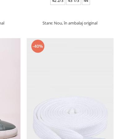
42 2/3
43 1/3
44
nal
Stare: Nou, în ambalaj original
-40%