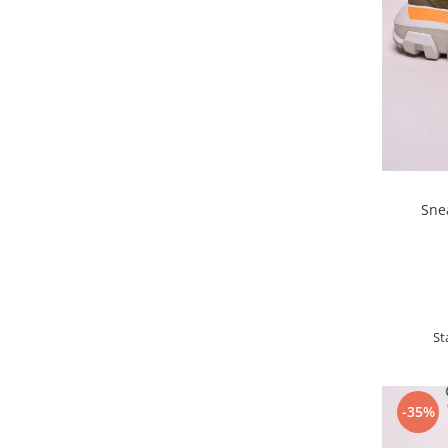
Sne
St
-35%