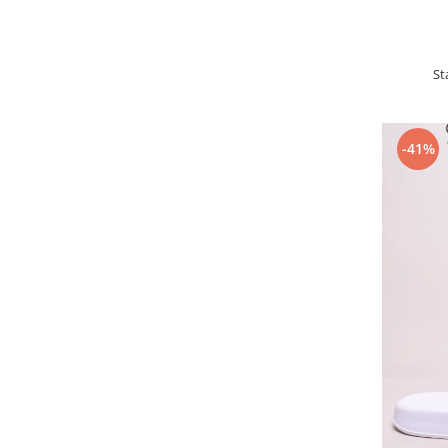
St
-41%