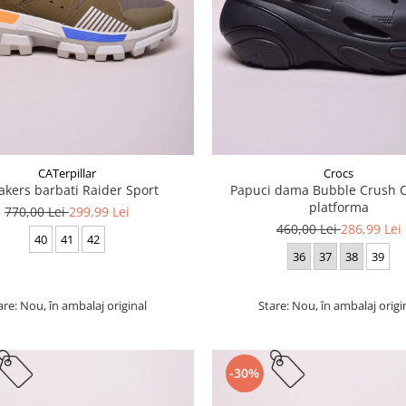
CATerpillar
Crocs
akers barbati Raider Sport
Papuci dama Bubble Crush C
platforma
770,00 Lei
299,99 Lei
460,00 Lei
286,99 Lei
40
41
42
36
37
38
39
are: Nou, în ambalaj original
Stare: Nou, în ambalaj origi
-30%