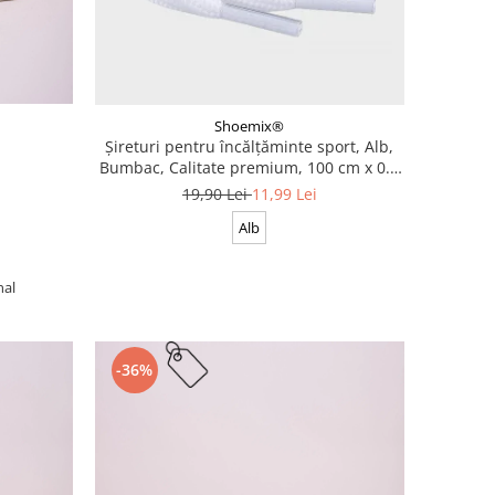
Shoemix®
Șireturi pentru încălțăminte sport, Alb,
Bumbac, Calitate premium, 100 cm x 0.8
cm
19,90 Lei
11,99 Lei
Alb
nal
-36%