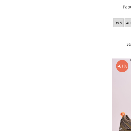
Pap
39.5
40
St
-61%