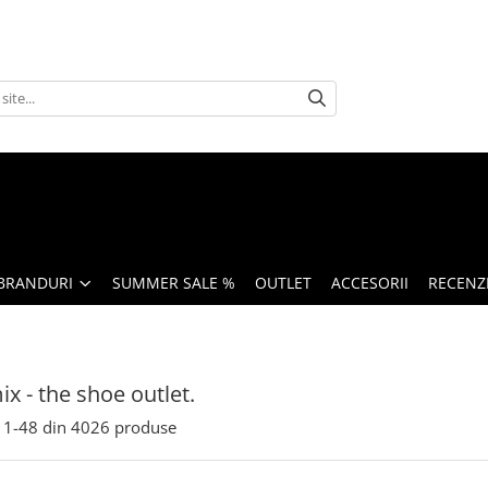
BRANDURI
SUMMER SALE %
OUTLET
ACCESORII
RECENZI
x - the shoe outlet.
1-
48
din
4026
produse