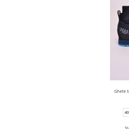
Ghete t
40
St