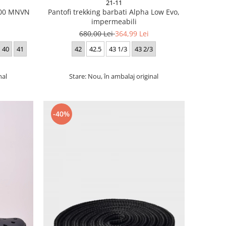
21-11
 700 MNVN
Pantofi trekking barbati Alpha Low Evo,
impermeabili
680,00 Lei
364,99 Lei
40
41
42
42.5
43 1/3
43 2/3
nal
Stare: Nou, în ambalaj original
-40%