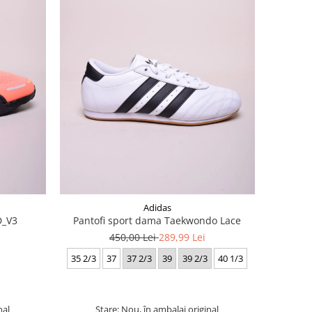
Adidas
D_V3
Pantofi sport dama Taekwondo Lace
450,00 Lei
289,99 Lei
35 2/3
37
37 2/3
39
39 2/3
40 1/3
nal
Stare: Nou, în ambalaj original