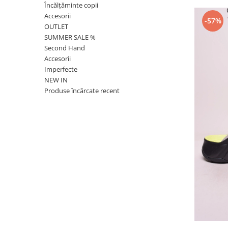
Încălțăminte copii
Accesorii
-57%
OUTLET
SUMMER SALE %
Second Hand
Accesorii
Imperfecte
NEW IN
Produse încărcate recent