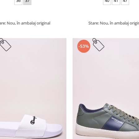
36
37
40
41
47
are: Nou, în ambalaj original
Stare: Nou, în ambalaj origi
-53%