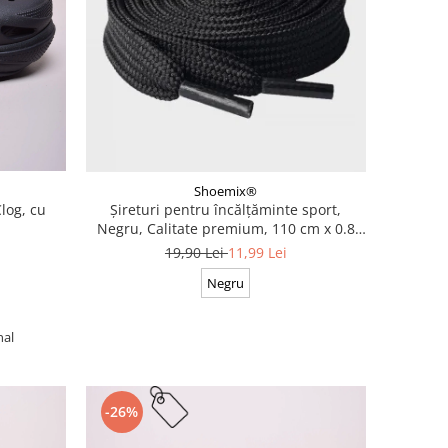
Shoemix®
log, cu
Șireturi pentru încălțăminte sport,
Negru, Calitate premium, 110 cm x 0.8
cm
19,90 Lei
11,99 Lei
Negru
nal
-26%