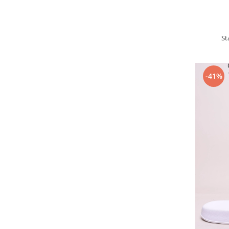
St
-41%