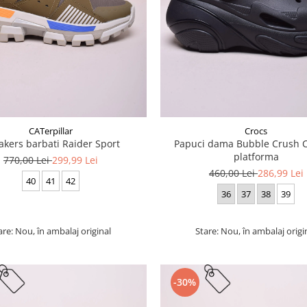
CATerpillar
Crocs
akers barbati Raider Sport
Papuci dama Bubble Crush C
platforma
770,00 Lei
299,99 Lei
460,00 Lei
286,99 Lei
40
41
42
36
37
38
39
are: Nou, în ambalaj original
Stare: Nou, în ambalaj origi
-30%