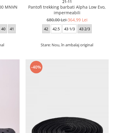
21-11
 700 MNVN
Pantofi trekking barbati Alpha Low Evo,
impermeabili
680,00 Lei
364,99 Lei
40
41
42
42.5
43 1/3
43 2/3
nal
Stare: Nou, în ambalaj original
-40%