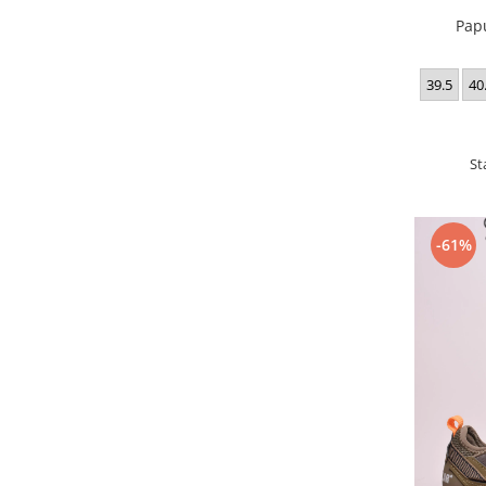
Pap
39.5
40
St
-61%