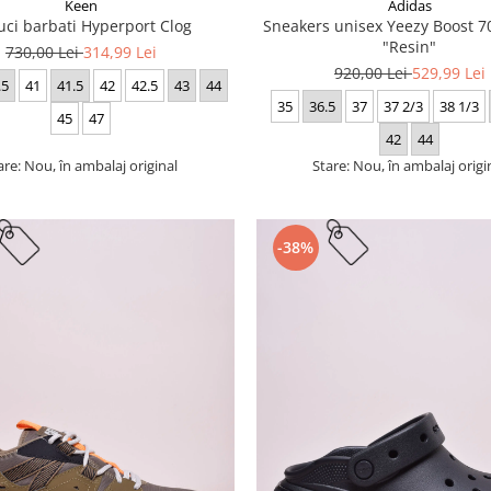
Keen
Adidas
uci barbati Hyperport Clog
Sneakers unisex Yeezy Boost
"Resin"
730,00 Lei
314,99 Lei
920,00 Lei
529,99 Lei
.5
41
41.5
42
42.5
43
44
35
36.5
37
37 2/3
38 1/3
45
47
42
44
are: Nou, în ambalaj original
Stare: Nou, în ambalaj origi
-38%