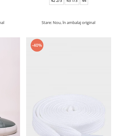
42 2/3
43 1/3
44
nal
Stare: Nou, în ambalaj original
-40%