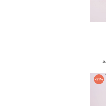
St
-51%