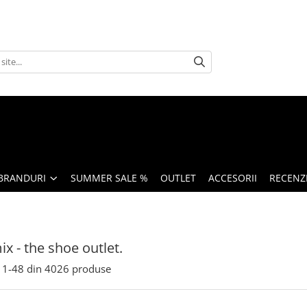
BRANDURI
SUMMER SALE %
OUTLET
ACCESORII
RECENZI
x - the shoe outlet.
1-
48
din
4026
produse