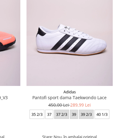
Adidas
D_V3
Pantofi sport dama Taekwondo Lace
450,00 Lei
289,99 Lei
35 2/3
37
37 2/3
39
39 2/3
40 1/3
nal
Stare: Nou, în ambalaj original