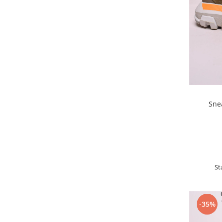
Sne
St
-35%