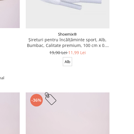
Shoemix®
Șireturi pentru încălțăminte sport, Alb,
Bumbac, Calitate premium, 100 cm x 0.8
cm
19,90 Lei
11,99 Lei
Alb
nal
-36%