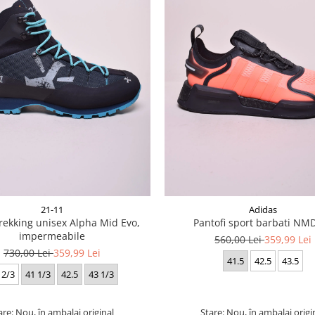
21-11
Adidas
rekking unisex Alpha Mid Evo,
Pantofi sport barbati NM
impermeabile
560,00 Lei
359,99 Lei
730,00 Lei
359,99 Lei
41.5
42.5
43.5
 2/3
41 1/3
42.5
43 1/3
are: Nou, în ambalaj original
Stare: Nou, în ambalaj origi