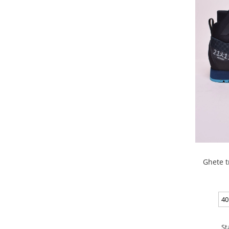
Ghete t
40
St