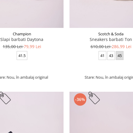
Champion
Scotch & Soda
Slapi barbati Daytona
Sneakers barbati Ton
135,00 Lei
79,99 Lei
610,00 Lei
286,99 Lei
41.5
41
43
45
are: Nou, în ambalaj original
Stare: Nou, în ambalaj origi
-36%