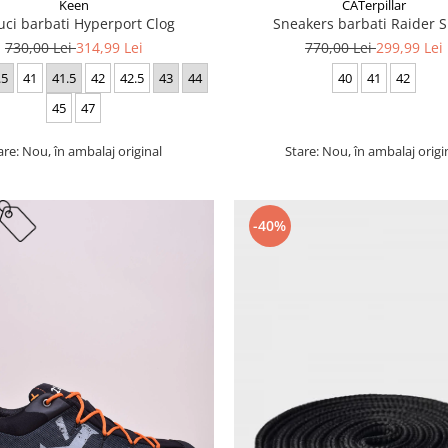
Keen
CATerpillar
uci barbati Hyperport Clog
Sneakers barbati Raider S
730,00 Lei
314,99 Lei
770,00 Lei
299,99 Lei
.5
41
41.5
42
42.5
43
44
40
41
42
45
47
are: Nou, în ambalaj original
Stare: Nou, în ambalaj origi
-40%