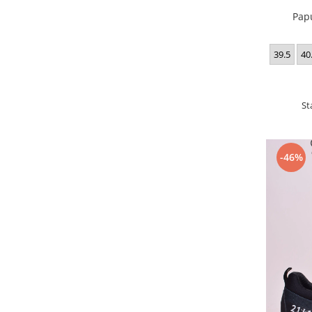
Pap
39.5
40
St
-46%