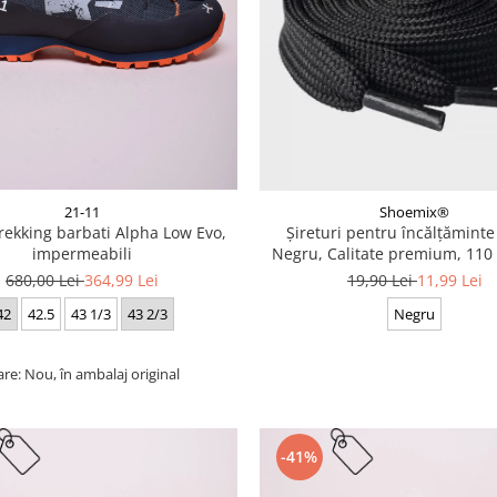
21-11
Shoemix®
trekking barbati Alpha Low Evo,
Șireturi pentru încălțăminte
impermeabili
Negru, Calitate premium, 110 
cm
680,00 Lei
364,99 Lei
19,90 Lei
11,99 Lei
42
42.5
43 1/3
43 2/3
Negru
are: Nou, în ambalaj original
-41%