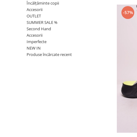
Încălțăminte copii
Accesorii
-57%
OUTLET
SUMMER SALE %
Second Hand
Accesorii
Imperfecte
NEW IN
Produse încărcate recent