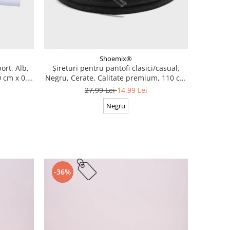
Shoemix®
ort, Alb,
Șireturi pentru pantofi clasici/casual,
 cm x 0.8
Negru, Cerate, Calitate premium, 110 cm
x 0.3 cm
27,99 Lei
14,99 Lei
Negru
-36%