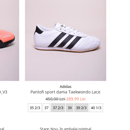
Adidas
D_V3
Pantofi sport dama Taekwondo Lace
450,00 Lei
289,99 Lei
35 2/3
37
37 2/3
39
39 2/3
40 1/3
nal
Stare: Nou, în ambalaj original