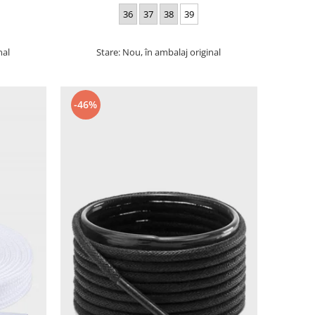
36
37
38
39
nal
Stare: Nou, în ambalaj original
-46%