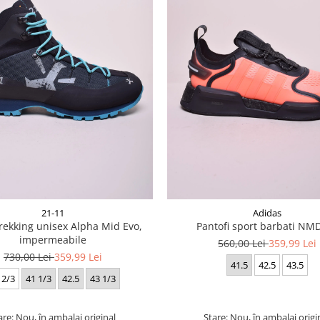
21-11
Adidas
rekking unisex Alpha Mid Evo,
Pantofi sport barbati NM
impermeabile
560,00 Lei
359,99 Lei
730,00 Lei
359,99 Lei
41.5
42.5
43.5
 2/3
41 1/3
42.5
43 1/3
are: Nou, în ambalaj original
Stare: Nou, în ambalaj origi