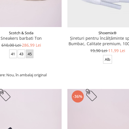
Scotch & Soda
Shoemix®
Sneakers barbati Ton
Șireturi pentru încălțăminte sp
Bumbac, Calitate premium, 100
610,00 Lei
286,99 Lei
cm
19,90 Lei
11,99 Lei
41
43
45
Alb
are: Nou, în ambalaj original
-36%