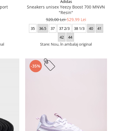
Adidas
port
Sneakers unisex Yeezy Boost 700 MNVN
"Resin"
920,00 Lei
529,99 Lei
35
36.5
37
37 2/3
38 1/3
40
41
42
44
nal
Stare: Nou, în ambalaj original
-35%