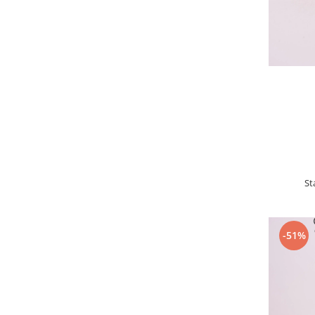
St
-51%