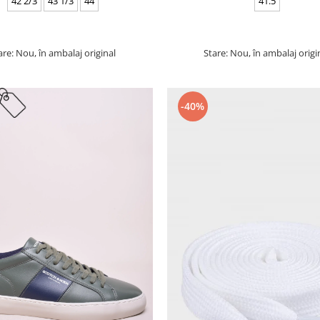
42 2/3
43 1/3
44
41.5
are: Nou, în ambalaj original
Stare: Nou, în ambalaj origi
-40%