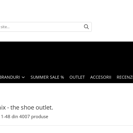
BRANDURI
SUMMER SALE %
OUTLET
ACCESORII
RECENZI
x - the shoe outlet.
1-
48
din
4007
produse