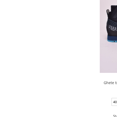
Ghete t
40
St