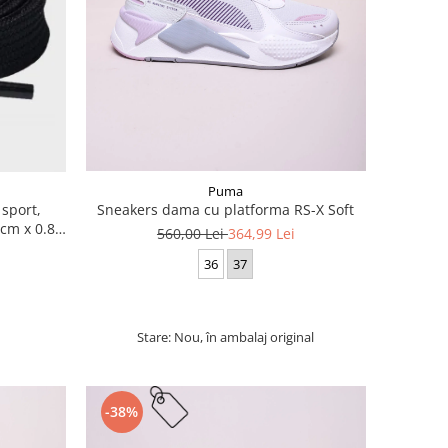
Puma
 sport,
Sneakers dama cu platforma RS-X Soft
cm x 0.8
560,00 Lei
364,99 Lei
36
37
Stare: Nou, în ambalaj original
-38%