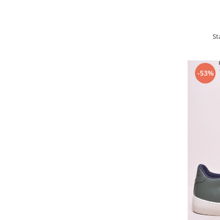
St
-53%