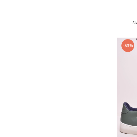
St
-53%