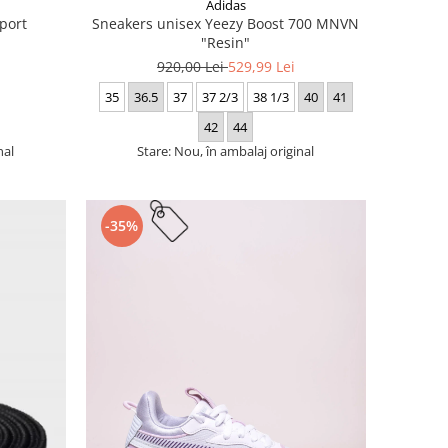
Adidas
port
Sneakers unisex Yeezy Boost 700 MNVN
"Resin"
920,00 Lei
529,99 Lei
35
36.5
37
37 2/3
38 1/3
40
41
42
44
nal
Stare: Nou, în ambalaj original
-35%