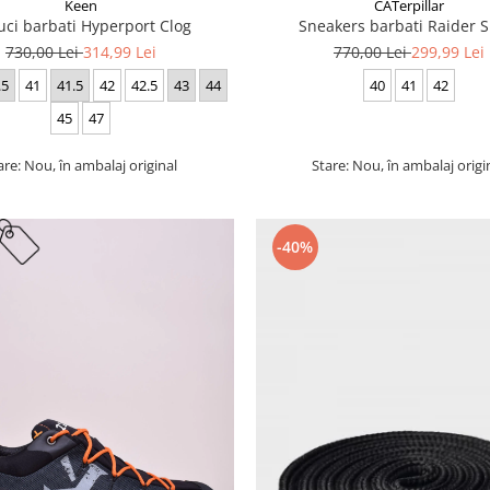
Keen
CATerpillar
uci barbati Hyperport Clog
Sneakers barbati Raider S
730,00 Lei
314,99 Lei
770,00 Lei
299,99 Lei
.5
41
41.5
42
42.5
43
44
40
41
42
45
47
are: Nou, în ambalaj original
Stare: Nou, în ambalaj origi
-40%