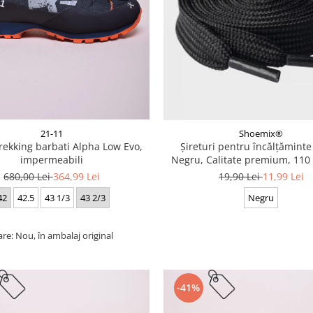
21-11
Shoemix®
trekking barbati Alpha Low Evo,
Șireturi pentru încălțăminte
impermeabili
Negru, Calitate premium, 110 
cm
680,00 Lei
364,99 Lei
19,90 Lei
11,99 Lei
42
42.5
43 1/3
43 2/3
Negru
are: Nou, în ambalaj original
-41%