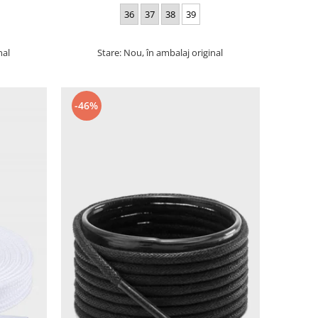
36
37
38
39
nal
Stare: Nou, în ambalaj original
-46%