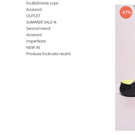
Încălțăminte copii
Accesorii
-57%
OUTLET
SUMMER SALE %
Second Hand
Accesorii
Imperfecte
NEW IN
Produse încărcate recent