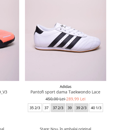
Adidas
D_V3
Pantofi sport dama Taekwondo Lace
450,00 Lei
289,99 Lei
35 2/3
37
37 2/3
39
39 2/3
40 1/3
nal
Stare: Nou, în ambalaj original