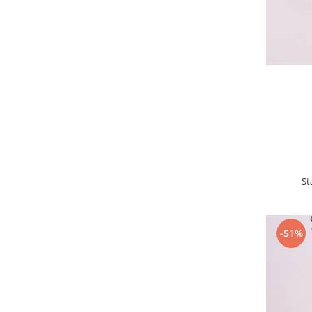
St
-51%