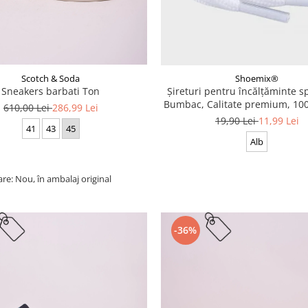
Scotch & Soda
Shoemix®
Sneakers barbati Ton
Șireturi pentru încălțăminte sp
Bumbac, Calitate premium, 100
610,00 Lei
286,99 Lei
cm
19,90 Lei
11,99 Lei
41
43
45
Alb
are: Nou, în ambalaj original
-36%