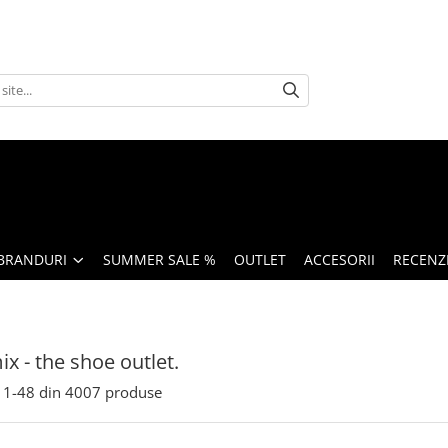
BRANDURI
SUMMER SALE %
OUTLET
ACCESORII
RECENZI
x - the shoe outlet.
1-
48
din
4007
produse