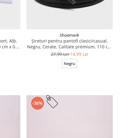
Shoemix®
ort, Alb,
Șireturi pentru pantofi clasici/casual,
 cm x 0.8
Negru, Cerate, Calitate premium, 110 cm
x 0.3 cm
27,99 Lei
14,99 Lei
Negru
-36%