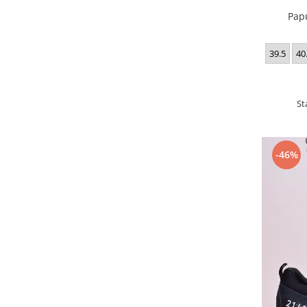
Pap
39.5
40
St
-46%