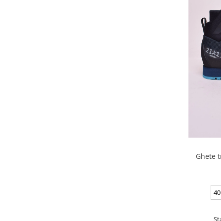
Ghete t
40
St