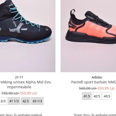
21-11
Adidas
rekking unisex Alpha Mid Evo,
Pantofi sport barbati NM
impermeabile
560,00 Lei
359,99 Lei
730,00 Lei
359,99 Lei
41.5
42.5
43.5
 2/3
41 1/3
42.5
43 1/3
are: Nou, în ambalaj original
Stare: Nou, în ambalaj origi