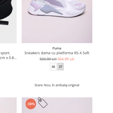
Puma
 sport,
Sneakers dama cu platforma RS-X Soft
cm x 0.8
560,00 Lei
364,99 Lei
36
37
Stare: Nou, în ambalaj original
-38%