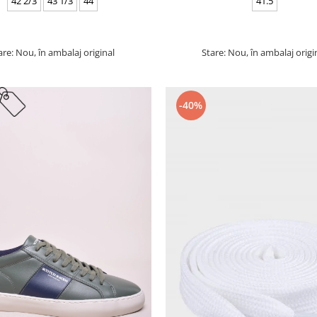
42 2/3
43 1/3
44
41.5
are: Nou, în ambalaj original
Stare: Nou, în ambalaj origi
-40%