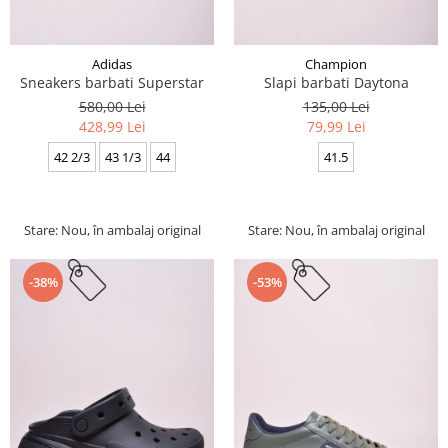
Adidas
Champion
Sneakers barbati Superstar
Slapi barbati Daytona
580,00 Lei
135,00 Lei
428,99 Lei
79,99 Lei
42 2/3
43 1/3
44
41.5
Stare: Nou, în ambalaj original
Stare: Nou, în ambalaj original
-38%
-53%