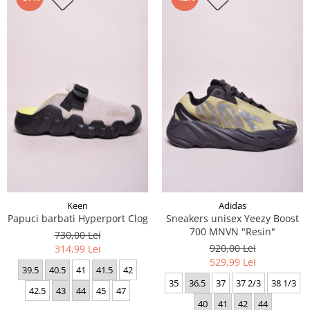
Keen
Adidas
Papuci barbati Hyperport Clog
Sneakers unisex Yeezy Boost
700 MNVN "Resin"
730,00 Lei
920,00 Lei
314,99 Lei
529,99 Lei
39.5
40.5
41
41.5
42
35
36.5
37
37 2/3
38 1/3
42.5
43
44
45
47
40
41
42
44