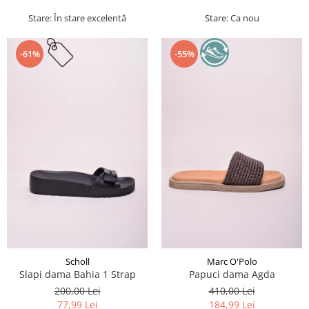
Stare: În stare excelentă
Stare: Ca nou
-61%
-55%
Scholl
Marc O'Polo
Slapi dama Bahia 1 Strap
Papuci dama Agda
200,00 Lei
410,00 Lei
77,99 Lei
184,99 Lei