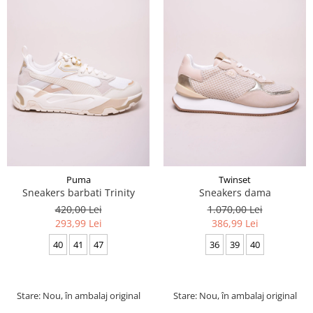
Puma
Twinset
Sneakers barbati Trinity
Sneakers dama
420,00 Lei
1.070,00 Lei
293,99 Lei
386,99 Lei
40
41
47
36
39
40
Stare: Nou, în ambalaj original
Stare: Nou, în ambalaj original