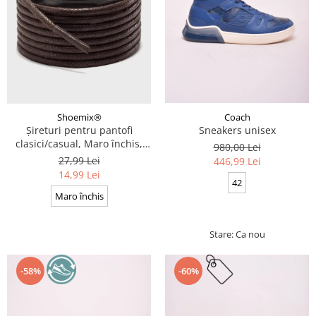
Coach
Shoemix®
Sneakers unisex
Șireturi pentru pantofi
clasici/casual, Maro închis,
980,00 Lei
Cerate, Calitate premium, 110
27,99 Lei
446,99 Lei
cm x 0.3 cm
14,99 Lei
42
Maro închis
Stare: Ca nou
-58%
-60%