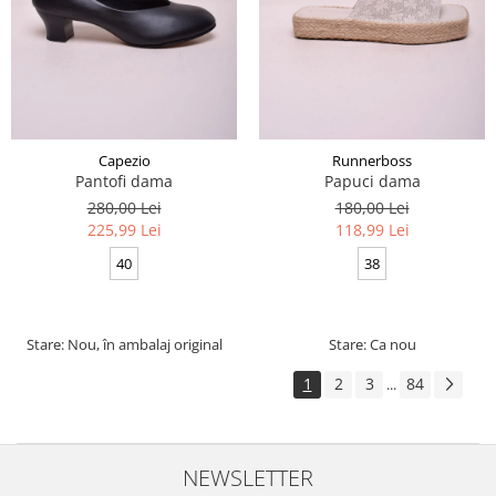
Capezio
Runnerboss
Pantofi dama
Papuci dama
280,00 Lei
180,00 Lei
225,99 Lei
118,99 Lei
40
38
Stare: Nou, în ambalaj original
Stare: Ca nou
1
2
3
84
...
NEWSLETTER