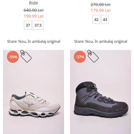
Ride
270,00 Lei
640,00 Lei
179,99 Lei
199,99 Lei
42
43
37
37.5
Stare: Nou, în ambalaj original
Stare: Nou, în ambalaj original
-55%
-37%