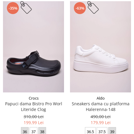
-35%
-63%
Crocs
Aldo
Papuci dama Bistro Pro Worl
Sneakers dama cu platforma
Literide Clog
Halerenna-148
310,00 Lei
490,00 Lei
199,99 Lei
179,99 Lei
36
37
38
36.5
37.5
39