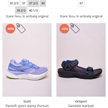
35 2/3
37
37 2/3
39
37
39 2/3
40 1/3
Stare: Nou, în ambalaj original
Stare: Nou, în ambalaj original
-69%
-33%
Scott
Grisport
Pantofi sport dama Pursuit
Sandale barbati