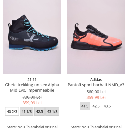
21-11
Adidas
Ghete trekking unisex Alpha
Pantofi sport barbati NMD_V3
Mid Evo, impermeabile
560,00 Lei
730,00 Lei
359,99 Lei
359,99 Lei
41.5
42.5
43.5
40 2/3
41 1/3
42.5
43 1/3
Stare: Nou, în ambalaj original
Stare: Nou, în ambalaj original