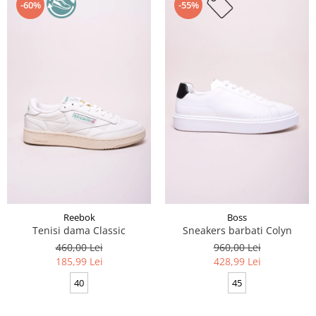
-60%
-55%
Reebok
Boss
Tenisi dama Classic
Sneakers barbati Colyn
460,00 Lei
960,00 Lei
185,99 Lei
428,99 Lei
40
45