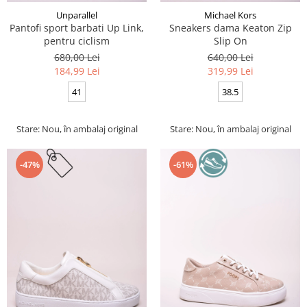
Unparallel
Michael Kors
Pantofi sport barbati Up Link,
Sneakers dama Keaton Zip
pentru ciclism
Slip On
680,00 Lei
640,00 Lei
184,99 Lei
319,99 Lei
41
38.5
Stare: Nou, în ambalaj original
Stare: Nou, în ambalaj original
-47%
-61%