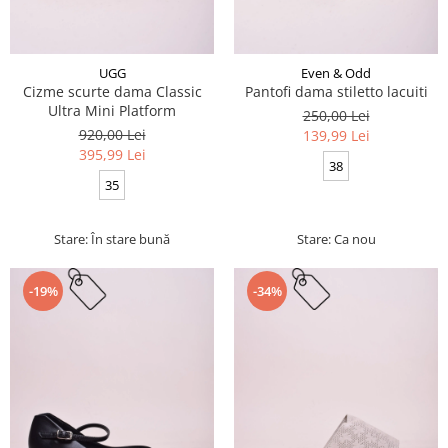
UGG
Even & Odd
Cizme scurte dama Classic
Pantofi dama stiletto lacuiti
Ultra Mini Platform
250,00 Lei
920,00 Lei
139,99 Lei
395,99 Lei
38
35
Stare: În stare bună
Stare: Ca nou
-19%
-34%