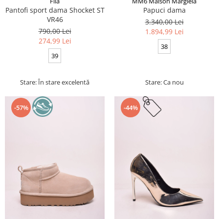
Fila
MM6 Maison Margiela
Pantofi sport dama Shocket ST
Papuci dama
VR46
3.340,00 Lei
790,00 Lei
1.894,99 Lei
274,99 Lei
38
39
Stare: În stare excelentă
Stare: Ca nou
-57%
-44%