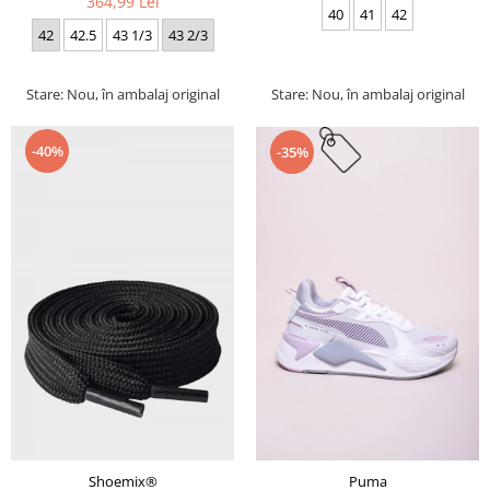
364,99 Lei
40
41
42
42
42.5
43 1/3
43 2/3
Stare: Nou, în ambalaj original
Stare: Nou, în ambalaj original
-40%
-35%
Puma
Shoemix®