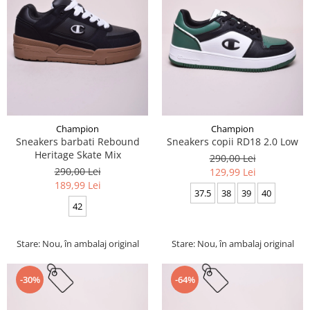
Champion
Champion
Sneakers barbati Rebound
Sneakers copii RD18 2.0 Low
Heritage Skate Mix
290,00 Lei
290,00 Lei
129,99 Lei
189,99 Lei
37.5
38
39
40
42
Stare: Nou, în ambalaj original
Stare: Nou, în ambalaj original
-30%
-64%