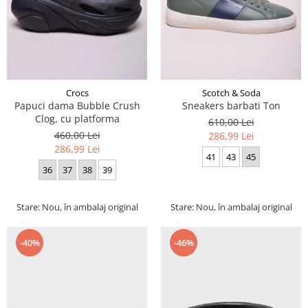
Crocs
Scotch & Soda
Papuci dama Bubble Crush
Sneakers barbati Ton
Clog, cu platforma
610,00 Lei
460,00 Lei
286,99 Lei
286,99 Lei
41
43
45
36
37
38
39
Stare: Nou, în ambalaj original
Stare: Nou, în ambalaj original
-40%
-46%