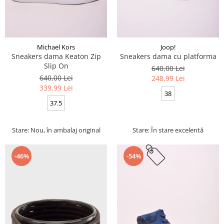
Michael Kors
Joop!
Sneakers dama Keaton Zip
Sneakers dama cu platforma
Slip On
640,00 Lei
640,00 Lei
248,99 Lei
339,99 Lei
38
37.5
Stare: Nou, în ambalaj original
Stare: În stare excelentă
-46%
-54%