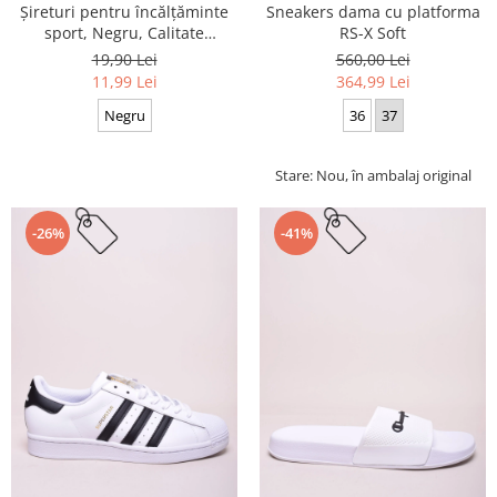
Sneakers dama cu platforma
Șireturi pentru încălțăminte
RS-X Soft
sport, Negru, Calitate
premium, 110 cm x 0.8 cm
560,00 Lei
19,90 Lei
364,99 Lei
11,99 Lei
36
37
Negru
Stare: Nou, în ambalaj original
-26%
-41%