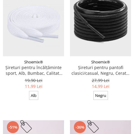
Shoemix®
Shoemix®
Șireturi pentru încălțăminte
Șireturi pentru pantofi
sport, Alb, Bumbac, Calitate
clasici/casual, Negru, Cerate,
premium, 100 cm x 0.8 cm
Calitate premium, 110 cm x
19,90 Lei
27,99 Lei
0.3 cm
11,99 Lei
14,99 Lei
Alb
Negru
-51%
-36%