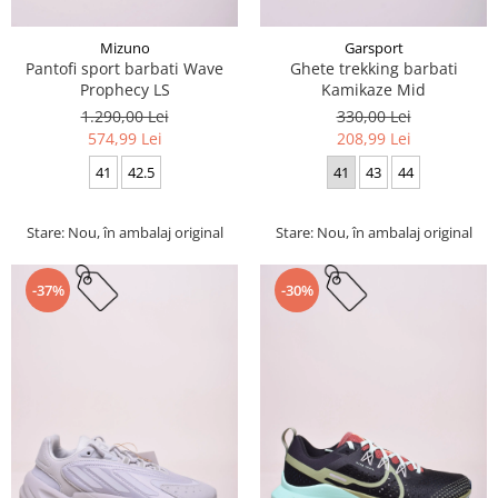
Mizuno
Garsport
Pantofi sport barbati Wave
Ghete trekking barbati
Prophecy LS
Kamikaze Mid
1.290,00 Lei
330,00 Lei
574,99 Lei
208,99 Lei
41
42.5
41
43
44
Stare: Nou, în ambalaj original
Stare: Nou, în ambalaj original
-37%
-30%