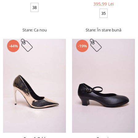
395,99 Lei
38
35
Stare: Ca nou
Stare: În stare bună
-44%
-19%