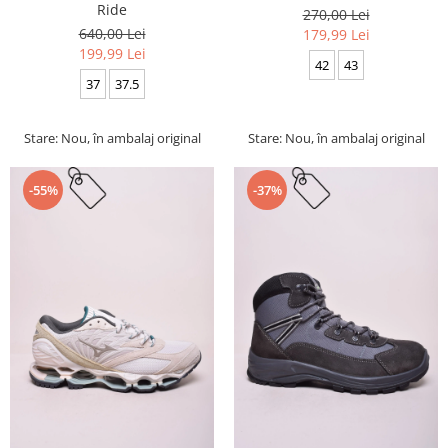
Ride
270,00 Lei
640,00 Lei
179,99 Lei
199,99 Lei
42
43
37
37.5
Stare: Nou, în ambalaj original
Stare: Nou, în ambalaj original
-55%
-37%