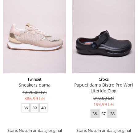
Twinset
Crocs
Sneakers dama
Papuci dama Bistro Pro Worl
Literide Clog
1.070,00 Lei
310,00 Lei
386,99 Lei
199,99 Lei
36
39
40
36
37
38
Stare: Nou, în ambalaj original
Stare: Nou, în ambalaj original