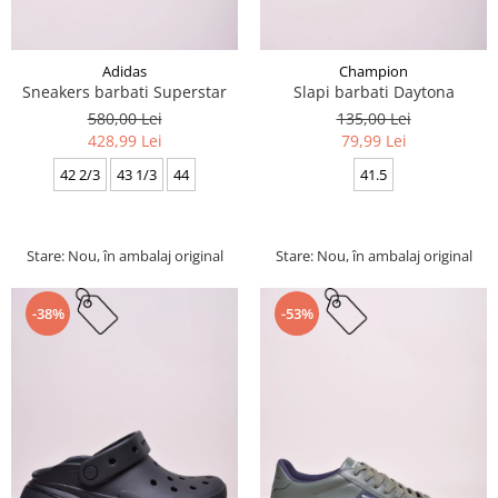
Adidas
Champion
Sneakers barbati Superstar
Slapi barbati Daytona
580,00 Lei
135,00 Lei
428,99 Lei
79,99 Lei
42 2/3
43 1/3
44
41.5
Stare: Nou, în ambalaj original
Stare: Nou, în ambalaj original
-38%
-53%