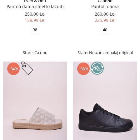
Even & Odd
Capezio
Pantofi dama stiletto lacuiti
Pantofi dama
250,00 Lei
280,00 Lei
139,99 Lei
225,99 Lei
38
40
Stare: Ca nou
Stare: Nou, în ambalaj original
-34%
-38%