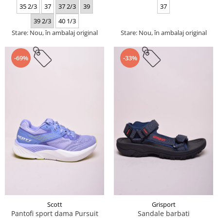
35 2/3
37
37 2/3
39
37
39 2/3
40 1/3
Stare: Nou, în ambalaj original
Stare: Nou, în ambalaj original
-69%
-33%
Scott
Grisport
Pantofi sport dama Pursuit
Sandale barbati