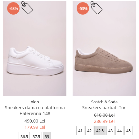
-63%
-53%
Aldo
Scotch & Soda
Sneakers dama cu platforma
Sneakers barbati Ton
Halerenna-148
610,00 Lei
490,00 Lei
286,99 Lei
179,99 Lei
41
42
42.5
43
44
45
36.5
37.5
39