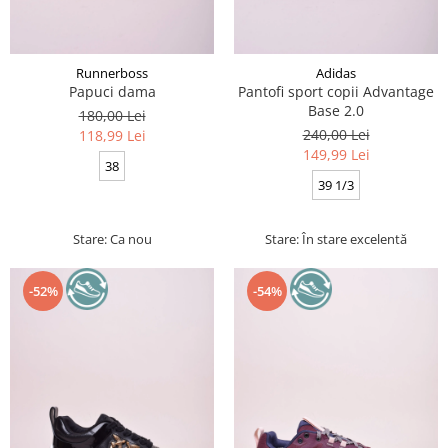
Runnerboss
Adidas
Papuci dama
Pantofi sport copii Advantage
Base 2.0
180,00 Lei
240,00 Lei
118,99 Lei
149,99 Lei
38
39 1/3
Stare: Ca nou
Stare: În stare excelentă
-52%
-54%