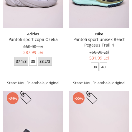
Adidas
Nike
Pantofi sport copii Ozelia
Pantofi sport unisex React
Pegasus Trail 4
460,00 Lei
760,00 Lei
287,99 Lei
531,99 Lei
37 1/3
38
38 2/3
39
40
Stare: Nou, în ambalaj original
Stare: Nou, în ambalaj original
-34%
-55%