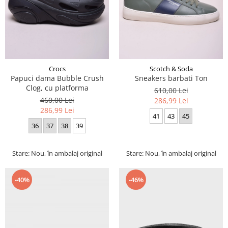
Crocs
Scotch & Soda
Papuci dama Bubble Crush
Sneakers barbati Ton
Clog, cu platforma
610,00 Lei
460,00 Lei
286,99 Lei
286,99 Lei
41
43
45
36
37
38
39
Stare: Nou, în ambalaj original
Stare: Nou, în ambalaj original
-40%
-46%