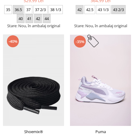
529,99 Lei
364,99 Lei
35
36.5
37
37 2/3
38 1/3
42
42.5
43 1/3
43 2/3
40
41
42
44
Stare: Nou, în ambalaj original
Stare: Nou, în ambalaj original
-40%
-35%
Puma
Shoemix®