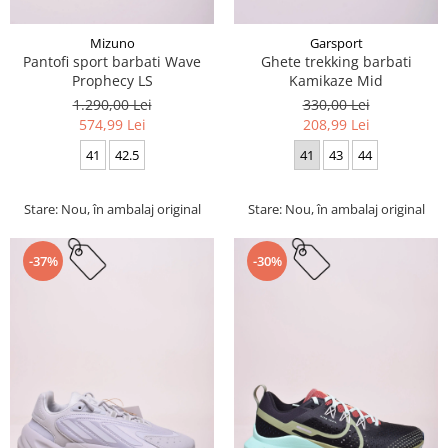
Mizuno
Garsport
Pantofi sport barbati Wave
Ghete trekking barbati
Prophecy LS
Kamikaze Mid
1.290,00 Lei
330,00 Lei
574,99 Lei
208,99 Lei
41
42.5
41
43
44
Stare: Nou, în ambalaj original
Stare: Nou, în ambalaj original
-37%
-30%