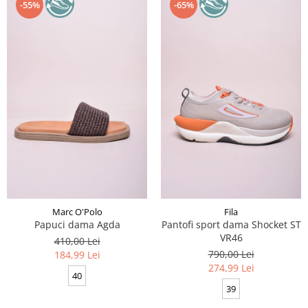
-55%
-65%
Marc O'Polo
Fila
Papuci dama Agda
Pantofi sport dama Shocket ST
VR46
410,00 Lei
790,00 Lei
184,99 Lei
274,99 Lei
40
39