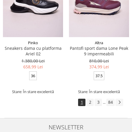
Pinko
Altra
Sneakers dama cu platforma
Pantofi sport dama Lone Peak
Ariel 02
9 impermeabili
1.380,00 Lei
810,00 Lei
658,99 Lei
374,99 Lei
36
37.5
Stare: În stare excelentă
Stare: În stare excelentă
1
2
3
84
...
NEWSLETTER