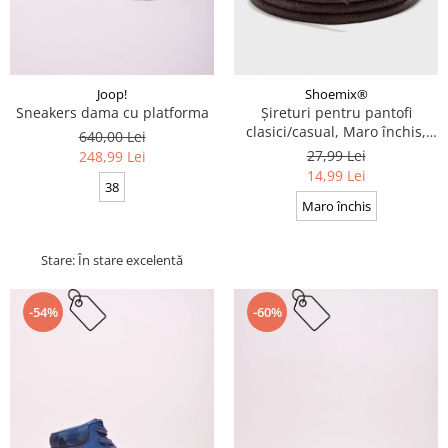
Joop!
Shoemix®
Sneakers dama cu platforma
Șireturi pentru pantofi
clasici/casual, Maro închis,
640,00 Lei
Cerate, Calitate premium, 110
27,99 Lei
248,99 Lei
cm x 0.3 cm
14,99 Lei
38
Maro închis
Stare: În stare excelentă
-54%
-60%