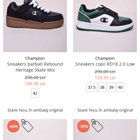
Champion
Champion
Sneakers barbati Rebound
Sneakers copii RD18 2.0 Low
Heritage Skate Mix
290,00 Lei
290,00 Lei
129,99 Lei
189,99 Lei
37.5
38
39
40
42
Stare: Nou, în ambalaj original
Stare: Nou, în ambalaj original
-64%
-35%