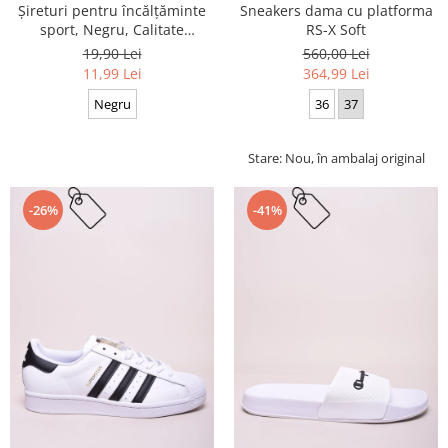
Sneakers dama cu platforma
Șireturi pentru încălțăminte
RS-X Soft
sport, Negru, Calitate
premium, 110 cm x 0.8 cm
560,00 Lei
19,90 Lei
364,99 Lei
11,99 Lei
36
37
Negru
Stare: Nou, în ambalaj original
-26%
-41%