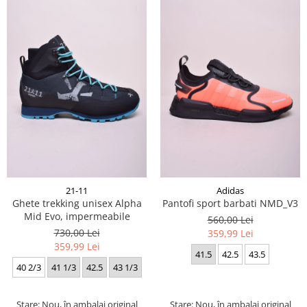
21-11
Adidas
Ghete trekking unisex Alpha
Pantofi sport barbati NMD_V3
Mid Evo, impermeabile
560,00 Lei
730,00 Lei
359,99 Lei
359,99 Lei
41.5
42.5
43.5
40 2/3
41 1/3
42.5
43 1/3
Stare: Nou, în ambalaj original
Stare: Nou, în ambalaj original