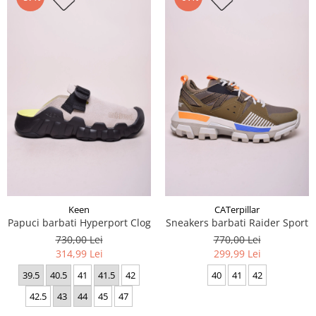
Keen
CATerpillar
Papuci barbati Hyperport Clog
Sneakers barbati Raider Sport
730,00 Lei
770,00 Lei
314,99 Lei
299,99 Lei
39.5
40.5
41
41.5
42
40
41
42
42.5
43
44
45
47