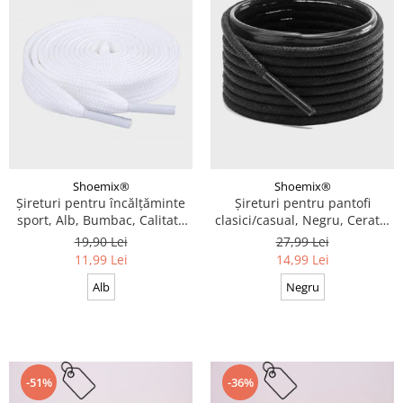
Shoemix®
Shoemix®
Șireturi pentru încălțăminte
Șireturi pentru pantofi
sport, Alb, Bumbac, Calitate
clasici/casual, Negru, Cerate,
premium, 100 cm x 0.8 cm
Calitate premium, 110 cm x
19,90 Lei
27,99 Lei
0.3 cm
11,99 Lei
14,99 Lei
Alb
Negru
-51%
-36%