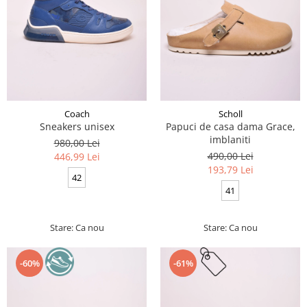
Coach
Scholl
Sneakers unisex
Papuci de casa dama Grace,
imblaniti
980,00 Lei
490,00 Lei
446,99 Lei
193,79 Lei
42
41
Stare: Ca nou
Stare: Ca nou
-60%
-61%