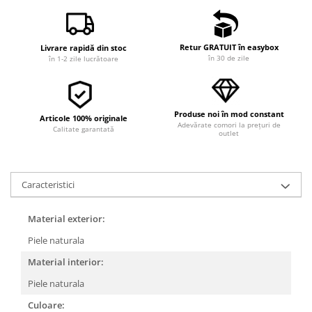
Retur GRATUIT în easybox
Livrare rapidă din stoc
în 30 de zile
în 1-2 zile lucrătoare
Produse noi în mod constant
Articole 100% originale
Adevărate comori la prețuri de
Calitate garantată
outlet
Caracteristici
Material exterior:
Piele naturala
Material interior:
Piele naturala
Culoare: