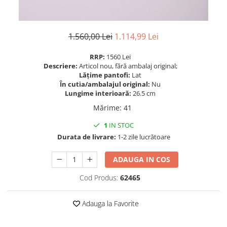
1.560,00 Lei
1.114,99 Lei
RRP:
1560 Lei
Descriere:
Articol nou, fără ambalaj original;
Lățime pantofi:
Lat
În cutia/ambalajul original:
Nu
Lungime interioară:
26.5 cm
Mărime
:
41
1
IN STOC
Durata de livrare:
1-2 zile lucrătoare
ADAUGA IN COS
Cod Produs:
62465
Adauga la Favorite