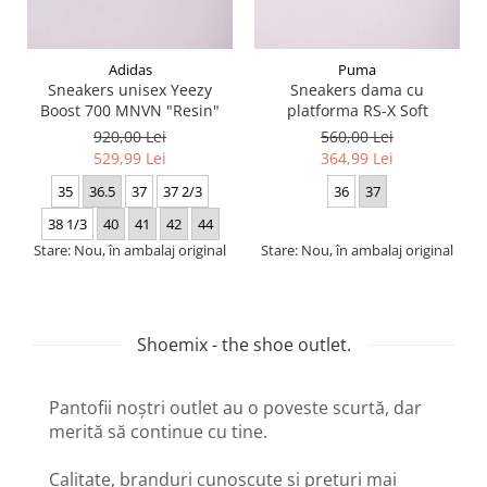
Adidas
Puma
Sneakers unisex Yeezy
Sneakers dama cu
Boost 700 MNVN "Resin"
platforma RS-X Soft
920,00 Lei
560,00 Lei
529,99 Lei
364,99 Lei
35
36.5
37
37 2/3
36
37
38 1/3
40
41
42
44
Stare: Nou, în ambalaj original
Stare: Nou, în ambalaj original
Shoemix - the shoe outlet.
Pantofii noștri outlet au o poveste scurtă, dar
merită să continue cu tine.
Calitate, branduri cunoscute și prețuri mai