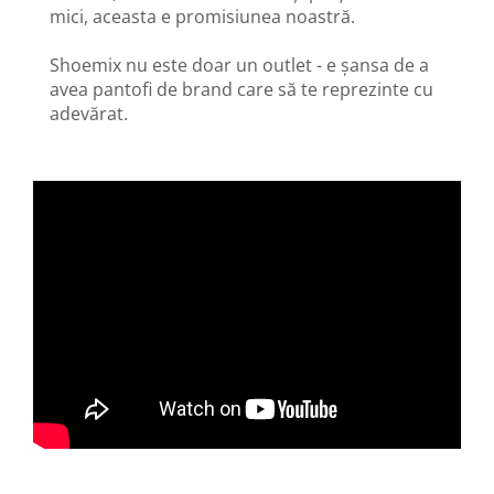
mici, aceasta e promisiunea noastră.
Shoemix nu este doar un outlet - e șansa de a
avea pantofi de brand care să te reprezinte cu
adevărat.