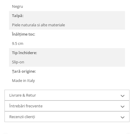
Negru
Talpă:
Piele naturala si alte materiale
Înălțime toc:
9.5 cm
Tip închidere:
Slip-on
Țară origine:
Made in Italy
Livrare & Retur
Întrebări frecvente
Recenzii clienți