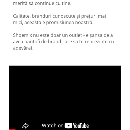
merită să continue cu tine.
Calitate, branduri cunoscute și prețuri mai
mici, aceasta e promisiunea noastră.
Shoemix nu este doar un outlet - e șansa de a
avea pantofi de brand care să te reprezinte cu
adevărat.