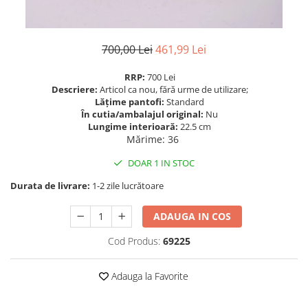
700,00 Lei
461,99 Lei
RRP:
700 Lei
Descriere:
Articol ca nou, fără urme de utilizare;
Lățime pantofi:
Standard
În cutia/ambalajul original:
Nu
Lungime interioară:
22.5 cm
Mărime
:
36
DOAR 1 IN STOC
Durata de livrare:
1-2 zile lucrătoare
ADAUGA IN COS
Cod Produs:
69225
Adauga la Favorite