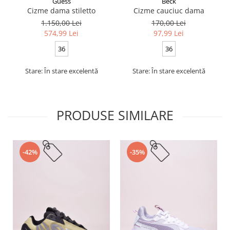
Guess
Beck
Cizme dama stiletto
Cizme cauciuc dama
1.150,00 Lei
170,00 Lei
574,99 Lei
97,99 Lei
36
36
Stare: În stare excelentă
Stare: În stare excelentă
PRODUSE SIMILARE
-42%
-35%