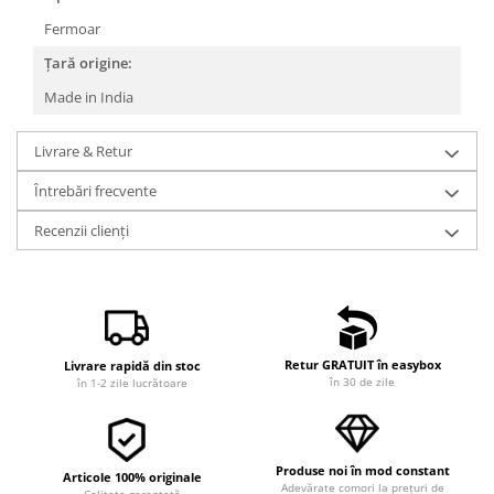
Fermoar
Țară origine:
Made in India
Livrare & Retur
Întrebări frecvente
Recenzii clienți
Retur GRATUIT în easybox
Livrare rapidă din stoc
în 30 de zile
în 1-2 zile lucrătoare
Produse noi în mod constant
Articole 100% originale
Adevărate comori la prețuri de
Calitate garantată