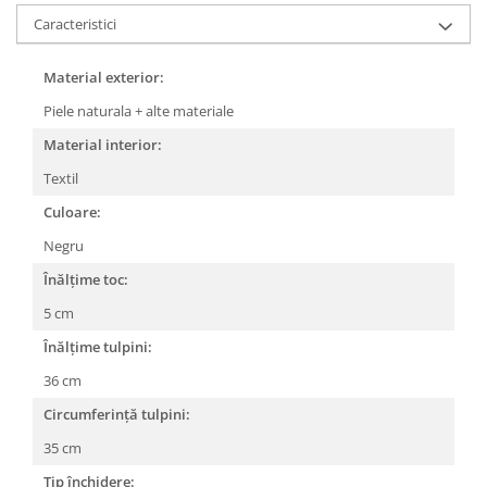
Caracteristici
Material exterior:
Piele naturala + alte materiale
Material interior:
Textil
Culoare:
Negru
Înălțime toc:
5 cm
Înălțime tulpini:
36 cm
Circumferință tulpini:
35 cm
Tip închidere: