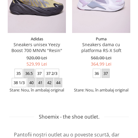
Adidas
Puma
Sneakers unisex Yeezy
Sneakers dama cu
Boost 700 MNVN "Resin"
platforma RS-X Soft
920,00 Lei
560,00 Lei
529,99 Lei
364,99 Lei
35
36.5
37
37 2/3
36
37
38 1/3
40
41
42
44
Stare: Nou, în ambalaj original
Stare: Nou, în ambalaj original
Shoemix - the shoe outlet.
Pantofii noștri outlet au o poveste scurtă, dar