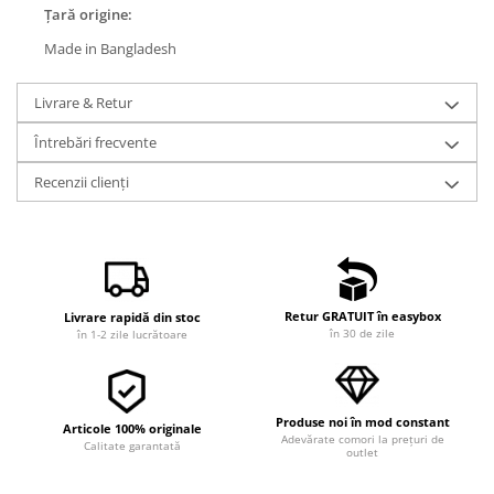
Țară origine:
Made in Bangladesh
Livrare & Retur
Întrebări frecvente
Recenzii clienți
Retur GRATUIT în easybox
Livrare rapidă din stoc
în 30 de zile
în 1-2 zile lucrătoare
Produse noi în mod constant
Articole 100% originale
Adevărate comori la prețuri de
Calitate garantată
outlet