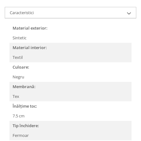
Caracteristici
Material exterior:
Sintetic
Material interior:
Textil
Culoare:
Negru
Membrană:
Tex
Înălțime toc:
7.5 cm
Tip închidere:
Fermoar