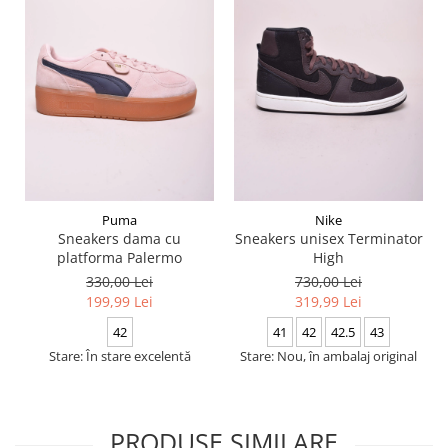
Puma
Nike
Sneakers dama cu
Sneakers unisex Terminator
platforma Palermo
High
330,00 Lei
730,00 Lei
199,99 Lei
319,99 Lei
42
41
42
42.5
43
Stare: În stare excelentă
Stare: Nou, în ambalaj original
PRODUSE SIMILARE