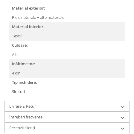
Material exterior:
Piele naturala + alte materiale
Material interior:
Textil
Culoare:
Alb
Înălțime toc:
4 cm
Tip închidere:
Sireturi
Livrare & Retur
Întrebări frecvente
Recenzii clienți