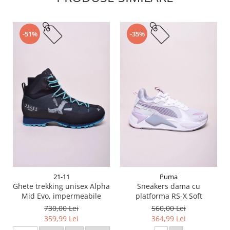
-51%
-35%
21-11
Puma
Ghete trekking unisex Alpha
Sneakers dama cu
Mid Evo, impermeabile
platforma RS-X Soft
730,00 Lei
560,00 Lei
359,99 Lei
364,99 Lei