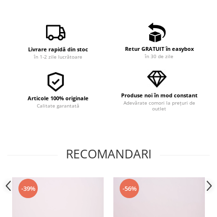
Retur GRATUIT în easybox
Livrare rapidă din stoc
în 30 de zile
în 1-2 zile lucrătoare
Produse noi în mod constant
Articole 100% originale
Adevărate comori la prețuri de
Calitate garantată
outlet
RECOMANDARI
-39%
-56%