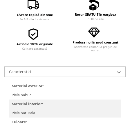
Retur GRATUIT în easybox
Livrare rapidă din stoc
în 30 de zile
în 1-2 zile lucrătoare
Produse noi în mod constant
Articole 100% originale
Adevărate comori la prețuri de
Calitate garantată
outlet
Caracteristici
Material exterior:
Piele nabuc
Material interior:
Piele naturala
Culoare: