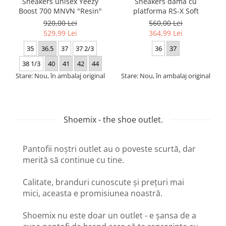
Sneakers unisex Yeezy
Sneakers dama cu
Boost 700 MNVN "Resin"
platforma RS-X Soft
920,00 Lei
560,00 Lei
529,99 Lei
364,99 Lei
35
36.5
37
37 2/3
36
37
38 1/3
40
41
42
44
Stare: Nou, în ambalaj original
Stare: Nou, în ambalaj original
Shoemix - the shoe outlet.
Pantofii noștri outlet au o poveste scurtă, dar
merită să continue cu tine.
Calitate, branduri cunoscute și prețuri mai
mici, aceasta e promisiunea noastră.
Shoemix nu este doar un outlet - e șansa de a