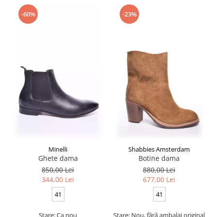
-60%
-23%
Minelli
Shabbies Amsterdam
Ghete dama
Botine dama
850,00 Lei
880,00 Lei
344,00 Lei
677,00 Lei
41
41
Stare: Ca nou
Stare: Nou, fără ambalaj original