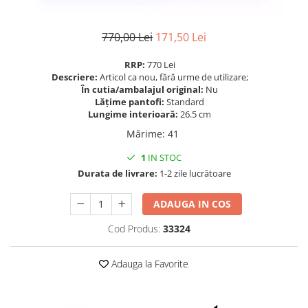
770,00 Lei
171,50 Lei
RRP:
770 Lei
Descriere:
Articol ca nou, fără urme de utilizare;
În cutia/ambalajul original:
Nu
Lățime pantofi:
Standard
Lungime interioară:
26.5 cm
Mărime
:
41
1
IN STOC
Durata de livrare:
1-2 zile lucrătoare
ADAUGA IN COS
Cod Produs:
33324
Adauga la Favorite